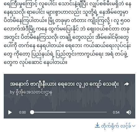
ရေကြီးမှုကြောင့် လူပေါင်း သောင်းနဲ့ချီပြီး လျှပ်စစ်မီးမရှိဘဲ နေ
နေရသလို၊ ရာပေါင်း များစွာဟာလည်း သူတို့ရဲ့ နေအိမ်တွေမှာ
ပိတ်မိနေကြပါတယ်။ မြို့တခုမှာ တံတား ကျိုးကြလို့ ၊ လူ ၅၀၀
လောက်အဲဒီမြို့ကနေ ထွက်မပြေးနိုင် ဘဲ ဈေးဝယ်စင်တာ တခု
အတွင်း ပိတ်မိနေကြသလို၊ တချို့တွေလည်း အိမ်ခေါင်မိုးတွေ
ပေါ်ကို တက်နေ နေရပါတယ်။ ရေဘေး ကယ်ဆယ်ရေးလုပ်ငန်း
တွေ ကိုတော့ ပြည်နယ်ရဲ့ ပြည်တွင်းကာကွယ်ရေး အရံ တပ်ဖွဲ့
တွေက လုပ်ဆောင် နေပါတယ်။
အနောက် ဗာဂျီးနီးယား ရေဘေး လူ၂၀ ကျော် သေဆုံး
by
ဗွီအိုအေသတင်းဌာန
No media source currently available
0:00
0:54
တိုက်ရိုက် လင့်ခ်