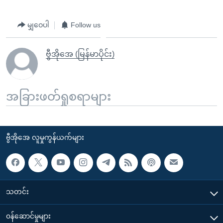
မျှဝေပါ
Follow us
ဗွီအိုအေ (မြန်မာပိုင်း)
အခြားဖတ်ရှုစရာများ
ဗွီအိုအေ လူမှုကွန်ယက်များ
သတင်း
၀န်ဆောင်မှုများ