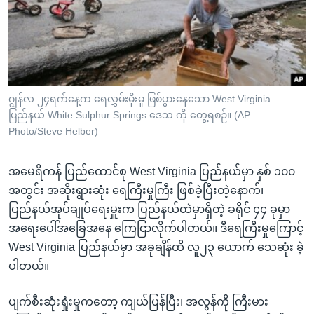
အ
သုတပဒေသာ အင်္ဂလိပ်စာ
ညွန်း
Learning English
စာမျက်နှာ
သို့
ဗွီအိုအေ လူမှုကွန်ယက်များ
ကျော်
ကြည့်
ဂျွန်လ ၂၄ရက်နေ့က ရေလွှမ်းမိုးမှု ဖြစ်ပွားနေသော West Virginia
ပြည်နယ် White Sulphur Springs ဒေသ ကို တွေ့ရစဉ်။ (AP
ရန်
ဘာသာစကားများ
Photo/Steve Helber)
ရှာဖွေ
ရန်
အမေရိကန် ပြည်ထောင်စု West Virginia ပြည်နယ်မှာ နှစ် ၁၀၀
နေရာ
အတွင်း အဆိုးရွားဆုံး ရေကြီးမှုကြီး ဖြစ်ခဲ့ပြီးတဲ့နောက်၊
သို့
ပြည်နယ်အုပ်ချုပ်ရေးမှူးက ပြည်နယ်ထဲမှာရှိတဲ့ ခရိုင် ၄၄ ခုမှာ
ကျော်
အရေးပေါ်အခြေအနေ ကြေငြာလိုက်ပါတယ်။ ဒီရေကြီးမှုကြောင့်
ရန်
West Virginia ပြည်နယ်မှာ အခုချိန်ထိ လူ၂၃ ယောက် သေဆုံး ခဲ့
ပါတယ်။
ပျက်စီးဆုံးရှုံးမှုကတော့ ကျယ်ပြန်ပြီး၊ အလွန်ကို ကြီးမား