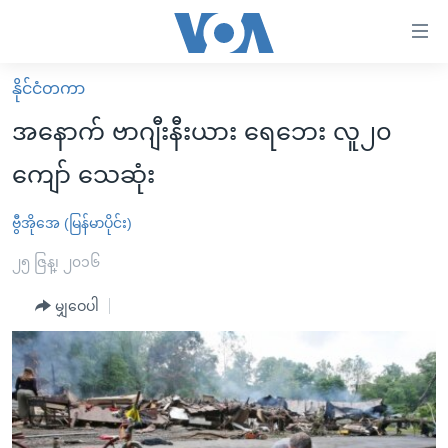
သုံး
ရ
လွယ်ကူ
နိုင်ငံတကာ
မူလစာမျက်နှာ
စေ
အနောက် ဗာဂျီးနီးယား ရေဘေး လူ၂၀
မြန်မာ
သည့်
ကျော် သေဆုံး
ကမ္ဘာ့သတင်းများ
Link
ဗွီဒီယို
နိုင်ငံတကာ
ဗွီအိုအေ (မြန်မာပိုင်း)
များ
သတင်းလွတ်လပ်ခွင့်
အမေရိကန်
၂၅ ဇြန္၊ ၂၀၁၆
ပင်မ
ရပ်ဝန်းတခု လမ်းတခု အလွန်
တရုတ်
အကြောင်းအရာ
မျှဝေပါ
သို့
အင်္ဂလိပ်စာလေ့လာမယ်
အစ္စရေး-ပါလက်စတိုင်း
ကျော်
အပတ်စဉ်ကဏ္ဍများ
အမေရိကန်သုံးအီဒီယံ
ကြည့်
ရေဒီယိုနှင့်ရုပ်သံ အချက်အလက်များ
မကြေးမုံရဲ့ အင်္ဂလိပ်စာ
ရေဒီယို
ရန်
ပင်မ
ရေဒီယို/တီဗွီအစီအစဉ်
ရုပ်ရှင်ထဲက အင်္ဂလိပ်စာ
တီဗွီ