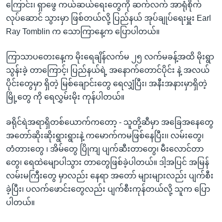
ကြောင်း၊ ရှာဖွေ ကယ်ဆယ်ရေးတွေကို ဆက်လက် အာရုံစိုက်
လုပ်ဆောင် သွားမှာ ဖြစ်တယ်လို့ ပြည်နယ် အုပ်ချုပ်ရေးမှူး Earl
Ray Tomblin က သောကြာနေ့က ပြောပါတယ်။
ကြာသာပတေးနေ့က မိုးရေချိန်လက်မ ၂၅ လက်မခန့်အထိ မိုးရွာ
သွန်းခဲ့ တာကြောင့်၊ ပြည်နယ်ရဲ့ အနောက်တောင်ပိုင်း နဲ့ အလယ်
ပိုင်းတွေမှာ ရှိတဲ့ မြစ်ချောင်းတွေ ရေလျှံပြီး၊ အနီးအနားမှာရှိတဲ့
မြို့တွေ ကို ရေလွှမ်းမိုး ကုန်ပါတယ်။
ခရိုင်ရဲအရာရှိတစ်ယောက်ကတော့ - သူတို့ဆီမှာ အခြေအနေတွေ
အတော်ဆိုးဆိုးရွားရွားနဲ့ ကမောက်ကမဖြစ်နေပြီး၊၊ လမ်းတွေ၊
တံတားတွေ ၊ အိမ်တွေ ပြိုကျ ပျက်ဆီးတာတွေ၊ မီးလောင်တာ
တွေ၊ ရေထဲမျောပါသွား တာတွေဖြစ်ခဲ့ပါတယ်။ ဒါ့အပြင် အမြန်
လမ်းမကြီးတွေ မှာလည်း နေရာ အတော် များများလည်း ပျက်စီး
ခဲ့ပြီး၊ ပလက်ဖောင်းတွေလည်း ပျက်စီးကုန်တယ်လို့ သူက ပြော
ပါတယ်။