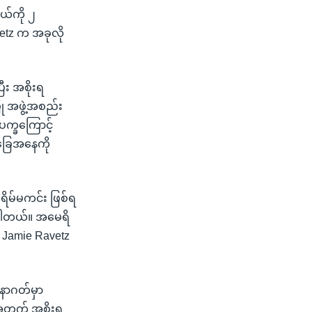
နယ်ကို ၂
etz က အခုလို
ြီး အစိုးရ
ု အဖွဲ့အစည်း
ပက္ခကြောင့်
အခြေအနေကို
ရိမ်မကင်း ဖြစ်ရ
ိုပါတယ်။ အမေရိ
ူ Jamie Ravetz
အနာဂတ်မှာ
့အတွက် အစိုးရ