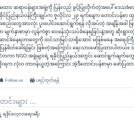
မထား ဆရာဝန်များအဖွဲ့ကို ပြန်လည် ခွင့်ပြုလိုက်တဲ့အပေါ် ဒေသခ
ခိုင်ပြည်နယ်ဝန်ကြီးချုပ်က ဇူလိုင်လ ၂၉ ရက်နေ့က တောင်းပန်စာ ထု
့အစည်းတွေအားလုံး ပူးပေါင်းဆောင်ရွက်ရန် လိုအပ်တဲ့ အချိန်အခါ ဖြစ်
ာ မျက်နှာစာမှာ လွန်ကဲစွာ ဝေဖန်သုံးသပ်ခံနေရခြင်းနဲ့အတူ ဆိုးရွားတဲ
်ဆောင်ခံနေရတာတွေကို ထင်သာမြင်သာရှိအောင် မဖြစ်မနေ အရေးကြီး
ုတ်ပြန်ဖိတ်ခေါ်ရခြင်း ဖြစ်တဲ့အကြောင်း ရေးသားဖော်ပြထားပါတယ်။ ဒ
ုင်ငံတကာ NGO အဖွဲ့များရဲ့ ရခိုင်ပြည်နယ်အတွင်း ဆောင်ရွက်ချက
စိုးရက လုံး၀ တာဝန်ယူတဲ့အကြောင်း အဲ့ဒီတောင်းပန်စာမှာ ဖော်ပြ
Follow us
ပရင့်ထုတ်ရန်
်းများ ...
 ရခိုင်လေ့လာရေးခရီး