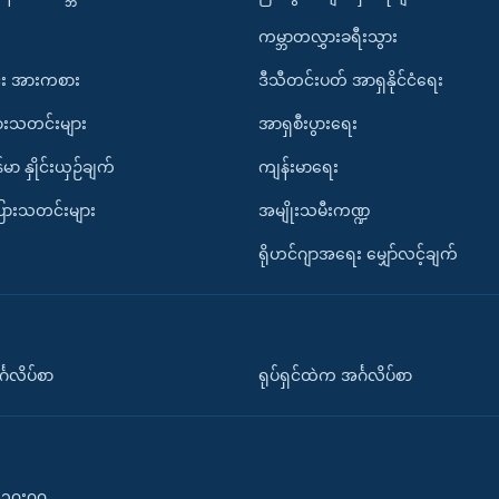
ကမ္ဘာတလွှားခရီးသွား
း အားကစား
ဒီသီတင်းပတ် အာရှနိုင်ငံရေး
ားသတင်းများ
အာရှစီးပွားရေး
်မာ နှိုင်းယှဉ်ချက်
ကျန်းမာရေး
ပြားသတင်းများ
အမျိုးသမီးကဏ္ဍ
ရိုဟင်ဂျာအရေး မျှော်လင့်ချက်
်္ဂလိပ်စာ
ရုပ်ရှင်ထဲက အင်္ဂလိပ်စာ
၀-၁၀း၀၀