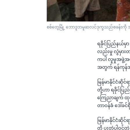
စစ်တွေမြို့ ဘောဒူဘမူဆလင်ဒုက္ခသည်စခန်းကို
ရခိုင်ပြည်နယ်မှာ
လည်းမှု လွဲမှား
ကပါ လူမှုအဖွဲ့အ
အတွက် ရန်ကုန်အ
မြန်မာနိုင်ငံဆိ
တို့ဟာ ရခိုင်ပြ
ကြေညာချက် ထုတ်ပ
တာဝန်ခံ ဒေါ်ခင
မြန်မာနိုင်ငံဆိ
တို့ ပူးတွဲပါဝင်