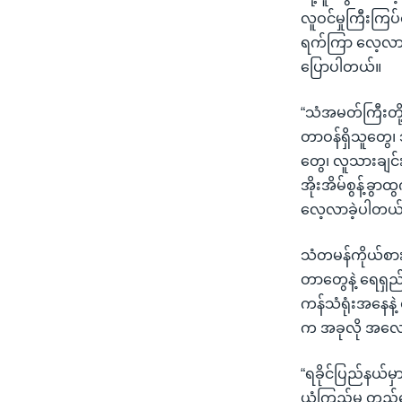
လူဝင်မှုကြီးကြပ်
ရက်ကြာ လေ့လာရေ
ပြောပါတယ်။
“သံအမတ်ကြီးတို့အ
တာဝန်ရှိသူတွေ၊
တွေ၊ လူသားချင်း
အိုးအိမ်စွန့်ခွ
လေ့လာခဲ့ပါတယ်
သံတမန်ကိုယ်စားလ
တာတွေနဲ့ ရေရှည်
ကန်သံရုံးအနေနဲ့
က အခုလို အလေ
“ရခိုင်ပြည်နယ်မ
ယုံကြည်မှု တည်ဆ