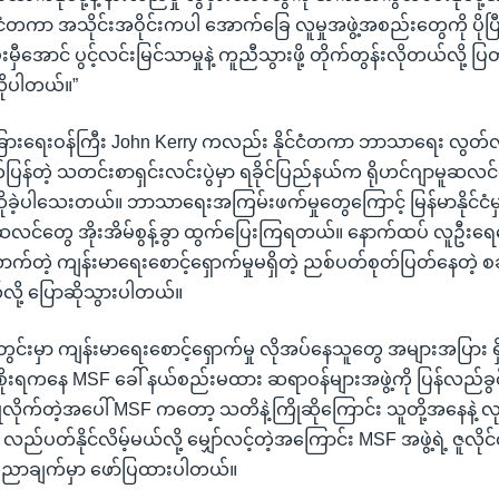
်ငံတကာ အသိုင်းအဝိုင်းကပါ အောက်ခြေ လူမှုအဖွဲ့အစည်းတွေကို ပိုပ
ှီအောင် ပွင့်လင်းမြင်သာမှုနဲ့ ကူညီသွားဖို့ တိုက်တွန်းလိုတယ်လို့
ိုပါတယ်။”
ံခြားရေးဝန်ကြီး John Kerry ကလည်း နိုင်ငံတကာ ဘာသာရေး လွတ်လပ
ပြန်တဲ့ သတင်းစာရှင်းလင်းပွဲမှာ ရခိုင်ပြည်နယ်က ရိုဟင်ဂျာမူဆလ
ိုခဲ့ပါသေးတယ်။ ဘာသာရေးအကြမ်းဖက်မှုတွေကြောင့် မြန်မာနိုင်ငံ
ျာမူဆလင်တွေ အိုးအိမ်စွန့်ခွာ ထွက်ပြေးကြရတယ်။ နောက်ထပ် လူဦး
်တဲ့ ကျန်းမာရေးစောင့်ရှောက်မှုမရှိတဲ့ ညစ်ပတ်စုတ်ပြတ်နေတဲ့ စခ
ို့ ပြောဆိုသွားပါတယ်။
ွင်းမှာ ကျန်းမာရေးစောင့်ရှောက်မှု လိုအပ်နေသူတွေ အများအပြား 
ိုးရကနေ MSF ခေါ် နယ်စည်းမထား ဆရာဝန်များအဖွဲ့ကို ပြန်လည်ခွင့
ပြုလိုက်တဲ့အပေါ် MSF ကတော့ သတိနဲ့ကြိုဆိုကြောင်း သူတို့အနေနဲ့ လ
် လည်ပတ်နိုင်လိမ့်မယ်လို့ မျှော်လင့်တဲ့အကြောင်း MSF အဖွဲ့ရဲ့ ဇူလ
ြေညာချက်မှာ ဖော်ပြထားပါတယ်။