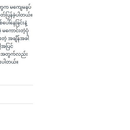
ံတွေက မကျေမနပ်
တ်ပြန်ခဲ့ပါတယ်။
ပေါ်နေခြင်းနဲ့
့ မကောင်းတဲ့ပုံ
တဲ့ အချိန်အခါ
ါ့အပြင်
်တွေအတွက်လည်း
ထားပါတယ်။