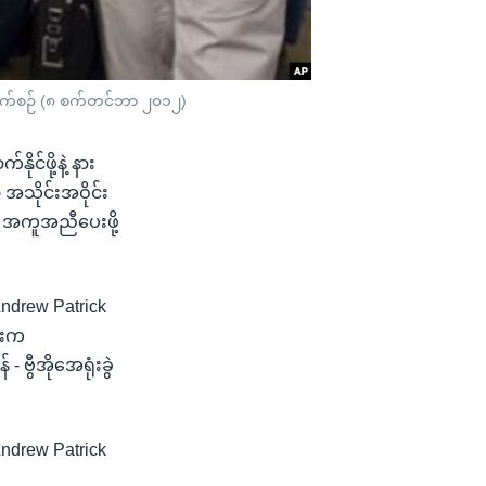
ောက်စဉ် (၈ စက်တင်ဘာ ၂၀၁၂)
င်ဖို့နဲ့ နား
အသိုင်းအဝိုင်း
ံ အကူအညီပေးဖို့
Andrew Patrick
ုံးက
ဗွီအိုအေရုံးခွဲ
Andrew Patrick