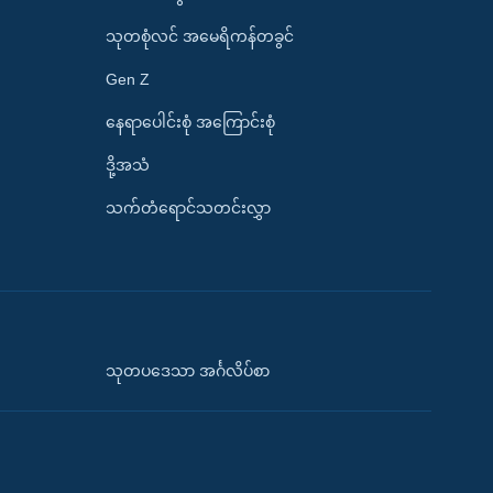
သုတစုံလင် အမေရိကန်တခွင်
Gen Z
နေရာပေါင်းစုံ အကြောင်းစုံ
ဒို့အသံ
သက်တံရောင်သတင်းလွှာ
သုတပဒေသာ အင်္ဂလိပ်စာ