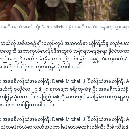
 အမေရိကန်သံအမတ်ကြီး Derek Mitchell နဲ့ အမေရိကန်သံတမန်တွေ သွားရ
 ဘယ်လို အစီအစဉ်မျိုးပဲလုပ်လုပ် အနာဂတ်မှာ ယုံကြည်မှု တည်ဆောက်နို
တာတွေကို အကာကွယ်ပေးနိုင်ဖို့အတွက် အစိုးရအနေနဲ့ရော နိုင်ငံတကာ 
စည်းတွေကို လက်လှမ်းမှီအောင်၊ ပွင့်လင်းမြင်သာမှုနဲ့ ထိတွေ့ဆက်ဆ
မေရိကန်သံရုံးက တိုက်တွန်းလိုက်ပါတယ်။
ုင်ရာ အမေရိကန်သံအမတ်ကြီး Derek Mitchell နဲ့ ဗြိတိန်သံအမတ်ကြီး 
ည်နယ်ကို ဇူလိုင်လ ၂၇ နဲ့ ၂၈ ရက်နေ့က ခရီးထွက်ခဲ့ပြီး အမေရိကန်သံရ
ြန်လိုက်တာပါ။ အပြည့်အစုံကို ဆက်သွယ်မေးမြန်းထားတဲ့ ရန်ကုန် - 
်စိုးဝင်းက တင်ပြထားပါတယ်။
ုင်ရာ အမေရိကန်သံအမတ်ကြီး Derek Mitchell နဲ့ ဗြိတိန်သံအမတ်ကြီး 
တဲ့ သံတမန်ကိုယ်စားလှယ်အဖွဲ့ဟာ မြန်မာသမ္မတရုံးဝန်ကြီး ဦးစိုးသိန်းနဲ့