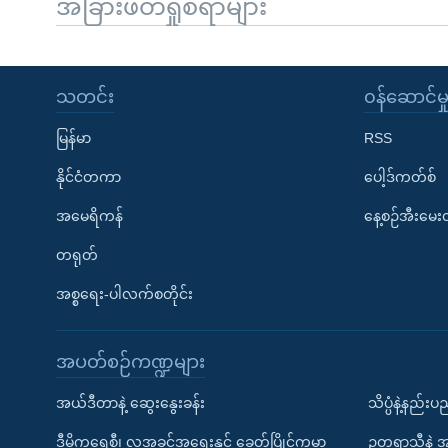
အခြားဖတ်ရှုစရာများ
သတင်း
၀န်ဆောင်မှ
မြန်မာ
RSS
နိုင်ငံတကာ
ပေါ့ဒ်ကတ်စ်
အမေရိကန်
နေ့စဉ်အီးမေ
တရုတ်
အစ္စရေး-ပါလက်စတိုင်း
အပတ်စဉ်ကဏ္ဍများ
အယ်ဒီတာနဲ့ ဆွေးနွေးခန်း
သိပ္ပံနဲ့နည်း
ဒီမိုကရေစီ၊ လူ့အခွင့်အရေးနှင့် ခေတ်ပြိုင်ကမ္ဘာ
ဥတုရာသီနဲ့ 