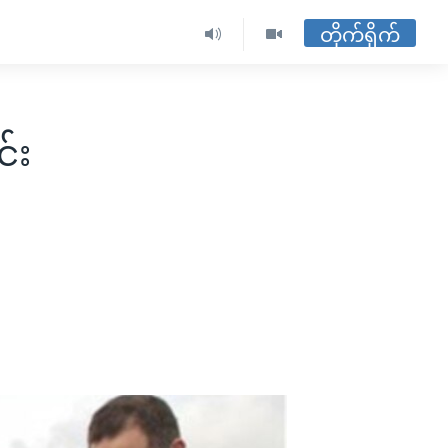
တိုက်ရိုက်
င်း