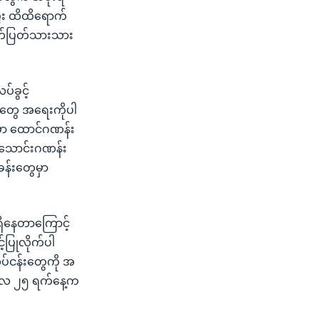
ြီး ထိထိရောက်
 ပြတ်ပြတ်သားသား
်ခွင့်
င်တွေ အရေးကိုပါ
မှာ ထောင်ဂဏန်း
ရေသောင်းဂဏန်း
န်းတွေမှာ
ရှိနေတာကြောင့်
်ပြုလိုက်ပါ
ုပ်ငန်းတွေကို အ
ိုင်လ ၂၅ ရက်နေ့က