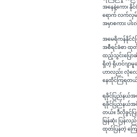
အနေနဲ့ကော၊ နိုင
ရောက် လက်လှမ်းမ
အမှာစကား ပါးလ
အမေရိကန်နိုင်င
အစီရင်ခံစာ ထုတ်
ထည့်သွင်းပြောဆ
ရှိတဲ့ ရိုဟင်ဂ
ဟာလည်း လုံလောက
နေထိုင်ကြရတယ်လ
ရခိုင်ပြည်နယ်အတ
ရခိုင်ပြည်နယ်အစ
တယ်။ ဒီလိုခွင့်
မြန်ဆုံး ပြန်လည
ထုတ်ပြန်တဲ့ က