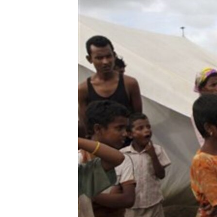
သုတပဒေသာ အင်္ဂလိပ်စာ
အ
ညွန်း
စာမျက်နှာ
သို့
ကျော်
ကြည့်
ရန်
ရှာဖွေ
ရန်
နေရာ
သို့
ကျော်
ရန်