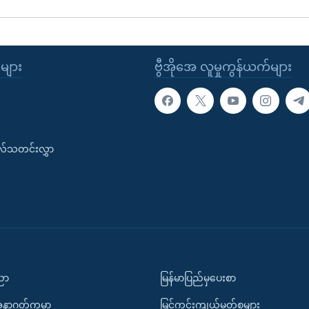
ုများ
ဗွီအိုအေ လူမှုကွန်ယက်များ
းလ်သတင်းလွှာ
ပညာ
မြန်မာပြည်မှပေးစာ
အနာဂတ်ကမ္ဘာ
မြင်ကွင်းကျယ်မှတ်စုများ