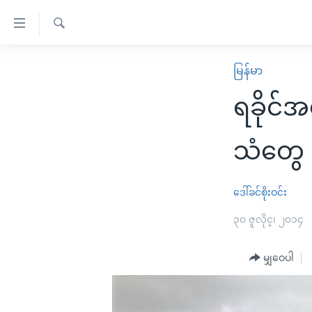
သုံး
ရ
ရှာဖွေ
လွယ်ကူ
မူလစာမျက်နှာ
မြန်မာ
ရ
စေ
မြန်မာ
လာ
ရခိုင်အရ
သည့်
ဒ်
ကမ္ဘာ့သတင်းများ
Link
ဗွီဒီယို
နိုင်ငံတကာ
သံတွေ
များ
သတင်းလွတ်လပ်ခွင့်
အမေရိကန်
ပင်မ
ရပ်ဝန်းတခု လမ်းတခု အလွန်
တရုတ်
ဒေါ်ခင်စိုးဝင်း
အကြောင်းအရာ
အင်္ဂလိပ်စာလေ့လာမယ်
အစ္စရေး-ပါလက်စတိုင်း
၃၀ ဇူလိုင္၊ ၂၀၁၄
သို့
အပတ်စဉ်ကဏ္ဍများ
အမေရိကန်သုံးအီဒီယံ
ကျော်
မျှဝေပါ
ကြည့်
ရေဒီယိုနှင့်ရုပ်သံ အချက်အလက်များ
မကြေးမုံရဲ့ အင်္ဂလိပ်စာ
ရေဒီယို
ရန်
ရေဒီယို/တီဗွီအစီအစဉ်
ရုပ်ရှင်ထဲက အင်္ဂလိပ်စာ
တီဗွီ
ပင်မ