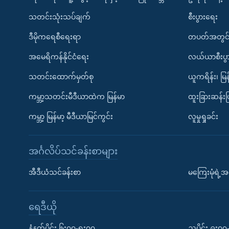
သတင်းသုံးသပ်ချက်
စီးပွားရေး
ဒီမိုကရေစီရေးရာ
တပတ်အတွင်
အမေရိကန်နိုင်ငံရေး
လယ်ယာစီးပွ
သတင်းထောက်မှတ်စု
ယူကရိန်း၊ မြန
ကမ္ဘာ့သတင်းမီဒီယာထဲက မြန်မာ
ထူးခြားဆန်း
ကမ္ဘာ့ မြန်မာ့ မီဒီယာမြင်ကွင်း
လူမှုရှုခင်း
အင်္ဂလိပ်သင်ခန်းစာများ
အီဒီယံသင်ခန်းစာ
မကြေးမုံရဲ့အင
ရေဒီယို
နံနက်ပိုင်း ၆း၀၀-ရး၀၀
ညပိုင်း ၉း၀