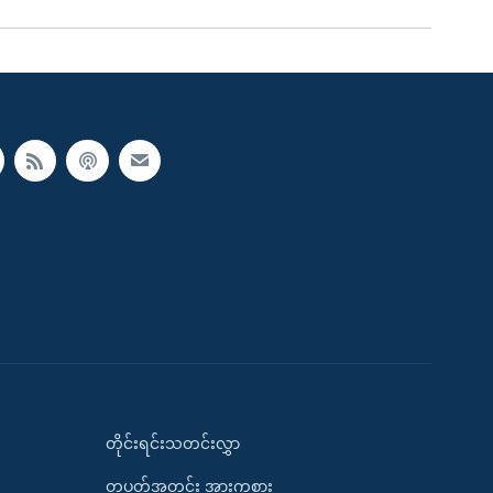
တိုင်းရင်းသတင်းလွှာ
တပတ်အတွင်း အားကစား