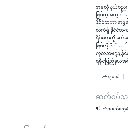
အခုလို နယ်စည်း
ဖြစ်တဲ့အတွက် ရ
နိုင်ငံတကာ အဖွဲ
လက်ရှိ နိုင်ငံတက
ရိပ်တွေကို ဖော
ဖြစ်လို့ ဒီလိုထ
ကုလသမဂ္ဂနဲ့ နိ
ရခိုင်ပြည်နယ်အ
မျှဝေပါ
ဆက်စပ်သတင
သံအမတ်တွေရဲ့