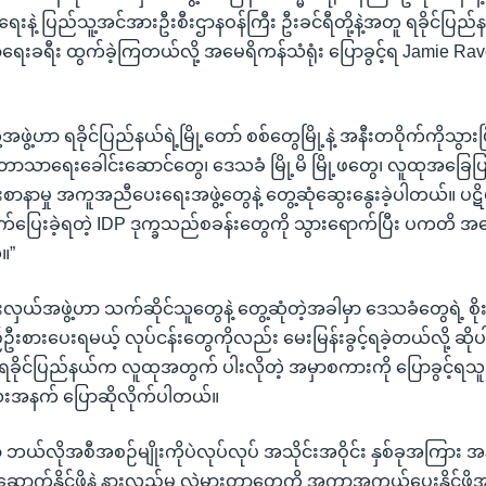
ရေးနဲ့ ပြည်သူ့အင်အားဦးစီးဌာနဝန်ကြီး ဦးခင်ရီတို့နဲ့အတူ ရခိုင်ပြည်
းခရီး ထွက်ခဲ့ကြတယ်လို့ အမေရိကန်သံရုံး ပြောခွင့်ရ Jamie Rav
ဖွဲ့ဟာ ရခိုင်ပြည်နယ်ရဲ့မြို့တော် စစ်တွေမြို့နဲ့ အနီးတဝိုက်ကိုသွားပ
 ဘာသာရေးခေါင်းဆောင်တွေ၊ ဒေသခံ မြို့မိ မြို့ဖတွေ၊ လူထုအခြေပြ
စာနာမှု အကူအညီပေးရေးအဖွဲ့တွေနဲ့ တွေ့ဆုံဆွေးနွေးခဲ့ပါတယ်။ ပဋိ
ာထွက်ပြေးခဲ့ရတဲ့ IDP ဒုက္ခသည်စခန်းတွေကို သွားရောက်ပြီး ပကတိ 
။”
ှယ်အဖွဲ့ဟာ သက်ဆိုင်သူတွေနဲ့ တွေ့ဆုံတဲ့အခါမှာ ဒေသခံတွေရဲ့ စိုး
ဦးစားပေးရမယ့် လုပ်ငန်းတွေကိုလည်း မေးမြန်းခွင့်ရခဲ့တယ်လို့ ဆ
 ရခိုင်ပြည်နယ်က လူထုအတွက် ပါးလိုတဲ့ အမှာစကားကို ပြောခွင့်ရသ
းအနက် ပြောဆိုလိုက်ပါတယ်။
ှာ ဘယ်လိုအစီအစဉ်မျိုးကိုပဲလုပ်လုပ် အသိုင်းအဝိုင်း နှစ်ခုအကြား 
ောက်နိုင်ဖို့နဲ့ နားလည်မှု လွဲမှားတာတွေကို အကာအကွယ်ပေးနိုင်ဖို