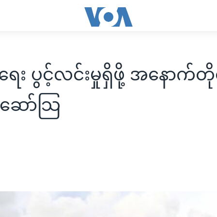
ေး ပွင့်လင်းမှုရှိဖို့ အနောက်တို
 ဆော်သြ