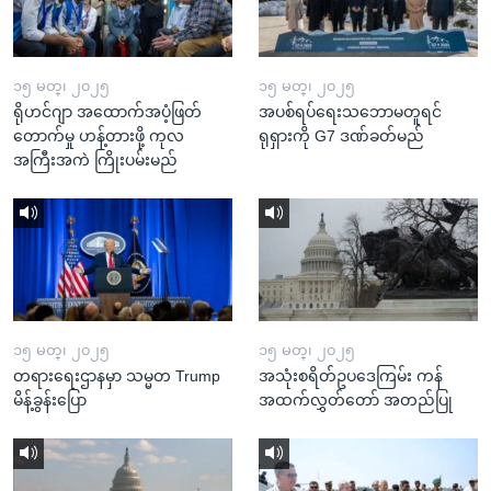
၁၅ မတ္၊ ၂၀၂၅
၁၅ မတ္၊ ၂၀၂၅
ရိုဟင်ဂျာ အထောက်အပံ့ဖြတ်
အပစ်ရပ်ရေးသဘောမတူရင်
တောက်မှု ဟန့်တားဖို့ ကုလ
ရုရှားကို G7 ဒဏ်ခတ်မည်
အကြီးအကဲ ကြိုးပမ်းမည်
၁၅ မတ္၊ ၂၀၂၅
၁၅ မတ္၊ ၂၀၂၅
တရားရေးဌာနမှာ သမ္မတ Trump
အသုံးစရိတ်ဥပဒေကြမ်း ကန်
မိန့်ခွန်းပြော
အထက်လွှတ်တော် အတည်ပြု