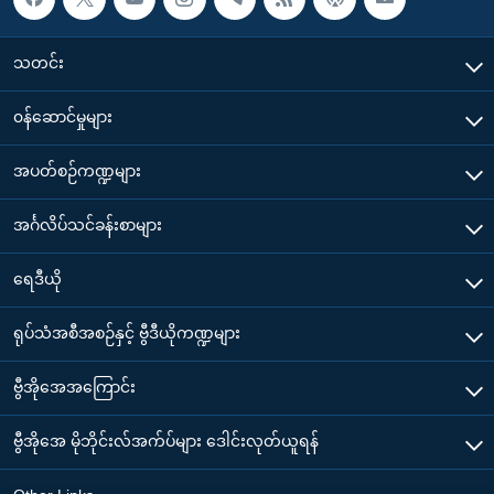
သတင်း
၀န်ဆောင်မှုများ
အပတ်စဉ်ကဏ္ဍများ
အင်္ဂလိပ်သင်ခန်းစာများ
ရေဒီယို
ရုပ်သံအစီအစဉ်နှင့် ဗွီဒီယိုကဏ္ဍများ
ဗွီအိုအေအကြောင်း
ဗွီအိုအေ မိုဘိုင်းလ်အက်ပ်များ ဒေါင်းလုတ်ယူရန်