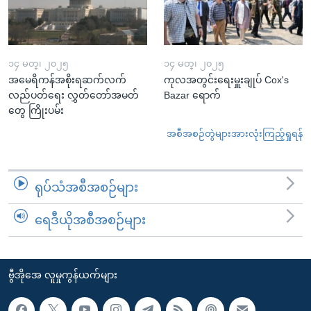
၁၄ မတ္၊ ၂၀၂၅
၁၄ မတ္၊ ၂၀၂၅
အမေရိကန်အစိုးရဆက်လက်
ကုလအတွင်းရေးမှူးချုပ် Cox's
လည်ပတ်ရေး လွှတ်တော်အမတ်
Bazar ရောက်
တွေ ကြိုးပမ်း
အစီအစဉ်တွဲများအားလုံးကြည့်ရှုရန်
ရုပ်သံအစီအစဉ်များ
ရေဒီယိုအစီအစဉ်များ
ဗွီအိုအေ လူမှုကွန်ယက်များ