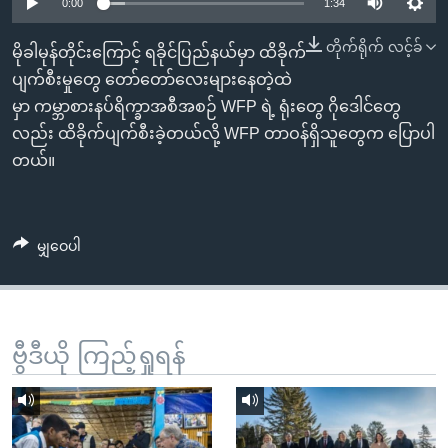
အ
0:00
1:34
သုတပဒေသာ အင်္ဂလိပ်စာ
ညွန်း
Learning English
တိုက်ရိုက် လင့်ခ်
မိုခါမုန်တိုင်းကြောင့် ရခိုင်ပြည်နယ်မှာ ထိခိုက်
စာမျက်နှာ
ပျက်စီးမှုတွေ တော်တော်လေးများနေတဲ့ထဲ
သို့
ဗွီအိုအေ လူမှုကွန်ယက်များ
မှာ ကမ္ဘာစားနပ်ရိက္ခာအစီအစဉ် WFP ရဲ့ ရုံးတွေ ဂိုဒေါင်တွေ
ကျော်
လည်း ထိခိုက်ပျက်စီးခဲ့တယ်လို့ WFP တာဝန်ရှိသူတွေက ပြောပါ
ကြည့်
တယ်။
ရန်
ဘာသာစကားများ
ရှာဖွေ
ရန်
မျှဝေပါ
နေရာ
သို့
ကျော်
ရန်
ဗွီဒီယို ကြည့်ရှုရန်