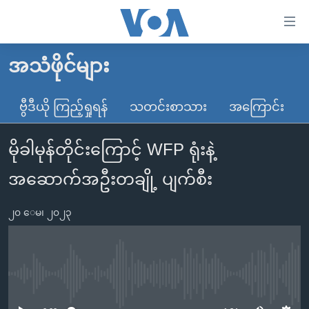
သုံး
ရ
လွယ်ကူ
အသံဖိုင်များ
မူလစာမျက်နှာ
စေ
မြန်မာ
ဗွီဒီယို ကြည့်ရှုရန်
သတင်းစာသား
အကြောင်း
သည့်
ကမ္ဘာ့သတင်းများ
Link
မိုခါမုန်တိုင်းကြောင့် WFP ရုံးနဲ့
ဗွီဒီယို
နိုင်ငံတကာ
များ
သတင်းလွတ်လပ်ခွင့်
အမေရိကန်
အဆောက်အဦးတချို့ ပျက်စီး
ပင်မ
ရပ်ဝန်းတခု လမ်းတခု အလွန်
တရုတ်
အကြောင်းအရာ
၂၀ ေမ၊ ၂၀၂၃
သို့
အင်္ဂလိပ်စာလေ့လာမယ်
အစ္စရေး-ပါလက်စတိုင်း
ကျော်
အပတ်စဉ်ကဏ္ဍများ
အမေရိကန်သုံးအီဒီယံ
ကြည့်
ရေဒီယိုနှင့်ရုပ်သံ အချက်အလက်များ
မကြေးမုံရဲ့ အင်္ဂလိပ်စာ
ရေဒီယို
ရန်
No media source currently available
ပင်မ
ရေဒီယို/တီဗွီအစီအစဉ်
ရုပ်ရှင်ထဲက အင်္ဂလိပ်စာ
တီဗွီ