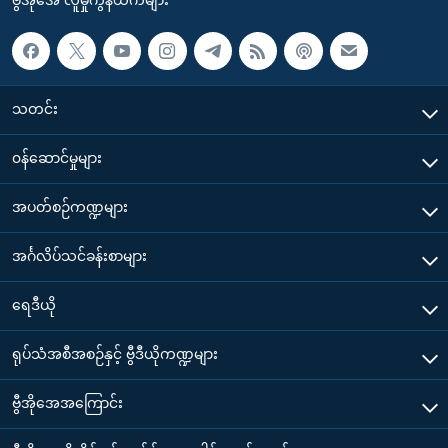
သတင်း
၀န်ဆောင်မှုများ
အပတ်စဉ်ကဏ္ဍများ
အင်္ဂလိပ်သင်ခန်းစာများ
ရေဒီယို
ရုပ်သံအစီအစဉ်နှင့် ဗွီဒီယိုကဏ္ဍများ
ဗွီအိုအေအကြောင်း