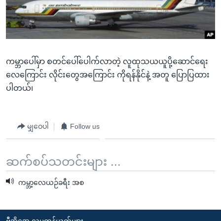
အ
သုတပဒေသာ အင်္ဂလိပ်စာ
ညွန်း
Learning English
စာမျက်နှာ
သို့
ဗွီအိုအေ လူမှုကွန်ယက်များ
ကျော်
ကမ္ဘာပေါ်မှာ စတင်ပေါ်ပေါက်လာတဲ့ လူထုသယယူပို့ဆောင်ရေး
ကြည့်
လေကြောင်း လိုင်းတွေအကြောင်း ကိုရန်နိုင်နဲ့ အတူ ပြောပြထား
ရန်
ပါတယ်၊
ဘာသာစကားများ
ရှာဖွေ
ရန်
နေရာ
မျှဝေပါ
Follow us
သို့
ကျော်
ဆက်စပ်သတင်းများ ...
ရန်
ကမ္ဘာ့လေယဉ်ခရီး အစ
ဗွီအိုအေ လူမှုကွန်ယက်များ