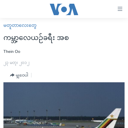
သုံး
ရ
လွယ်ကူ
မတူတာလေးတွေ
မူလစာမျက်နှာ
စေ
ကမ္ဘာ့လေယဉ်ခရီး အစ
မြန်မာ
သည့်
ကမ္ဘာ့သတင်းများ
Thein Oo
Link
ဗွီဒီယို
နိုင်ငံတကာ
၂၃ မတ္၊ ၂၀၁၂
များ
သတင်းလွတ်လပ်ခွင့်
အမေရိကန်
မျှဝေပါ
ပင်မ
ရပ်ဝန်းတခု လမ်းတခု အလွန်
တရုတ်
အကြောင်းအရာ
သို့
အင်္ဂလိပ်စာလေ့လာမယ်
အစ္စရေး-ပါလက်စတိုင်း
ကျော်
အပတ်စဉ်ကဏ္ဍများ
အမေရိကန်သုံးအီဒီယံ
ကြည့်
ရေဒီယိုနှင့်ရုပ်သံ အချက်အလက်များ
မကြေးမုံရဲ့ အင်္ဂလိပ်စာ
ရေဒီယို
ရန်
ပင်မ
ရေဒီယို/တီဗွီအစီအစဉ်
ရုပ်ရှင်ထဲက အင်္ဂလိပ်စာ
တီဗွီ