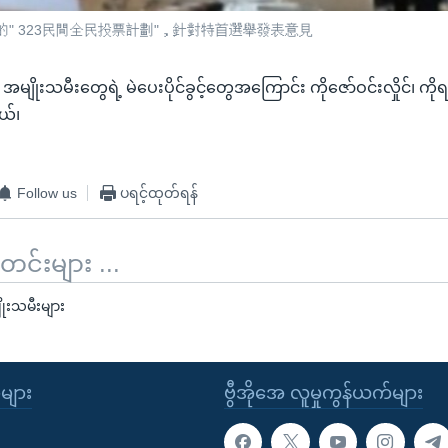
" 323民間全民投票計劃"，針對特首選舉發表意見
 အမျိုးသမီးတွေရဲ့ မဲပေးပိုင်ခွင့်တွေအကြောင်း ကိုဇော်ဝင်းလှိုင်၊ ကိုရန်န
ယ်၊
Follow us
ပရင့်ထုတ်ရန်
်းများ ...
ျိုးသမီးများ
ုများ
ဗွီအိုအေ လူမှုကွန်ယက်များ