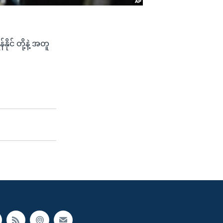
ိုင် တို့နဲ့ အတူ