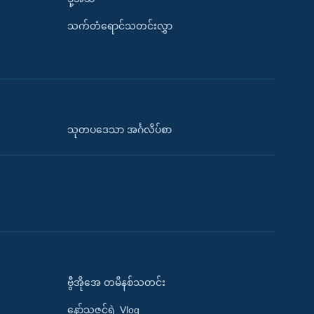
သက်တံရောင်သတင်းလွှာ
သုတပဒေသာ အင်္ဂလိပ်စာ
ဗွီအိုအေ တမိနစ်သတင်း
နော်သဇင်ရဲ့ Vlog