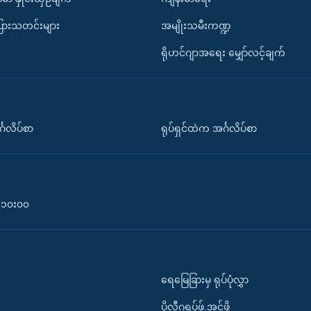
ပြားသတင်းများ
အမျိုးသမီးကဏ္ဍ
ရိုဟင်ဂျာအရေး မျှော်လင့်ချက်
်္ဂလိပ်စာ
ရုပ်ရှင်ထဲက အင်္ဂလိပ်စာ
၀-၁၀း၀၀
ရေမြေခြားမှ ရုပ်ပုံလွှာ
ပိုလီဂရပ်ဖ်.အင်ဖို