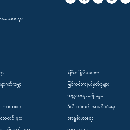
းလ်သတင်းလွှာ
ပညာ
မြန်မာပြည်မှပေးစာ
အနာဂတ်ကမ္ဘာ
မြင်ကွင်းကျယ်မှတ်စုများ
ကမ္ဘာတလွှားခရီးသွား
း အားကစား
ဒီသီတင်းပတ် အာရှနိုင်ငံရေး
ားသတင်းများ
အာရှစီးပွားရေး
်မာ နှိုင်းယှဉ်ချက်
ကျန်းမာရေး