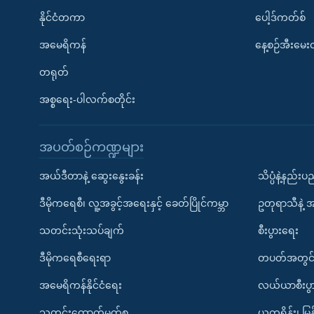
နိုင်ငံတကာ
ပေါ့ဒ်ကတ်စ်
အမေရိကန်
နေ့စဉ်အီးမေ
တရုတ်
အစ္စရေး-ပါလက်စတိုင်း
အပတ်စဉ်ကဏ္ဍများ
အယ်ဒီတာနဲ့ ဆွေးနွေးခန်း
သိပ္ပံနဲ့နည်း
ဒီမိုကရေစီ၊ လူ့အခွင့်အရေးနှင့် ခေတ်ပြိုင်ကမ္ဘာ
ဥတုရာသီနဲ့ 
သတင်းသုံးသပ်ချက်
စီးပွားရေး
ဒီမိုကရေစီရေးရာ
တပတ်အတွင်
အမေရိကန်နိုင်ငံရေး
လယ်ယာစီးပွ
သတင်းထောက်မှတ်စု
ယူကရိန်း၊ မြန