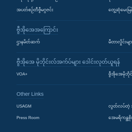
အပတ်စဉ်တီဗွီမဂ္ဂဇင်း
တွေ့ဆုံမေးမြန
ဗွီအိုအေအကြောင်း
ဌာနမိတ်ဆက်
မီတာလှိုင်းမျာ
ဗွီအိုအေ မိုဘိုင်းလ်အက်ပ်များ ဒေါင်းလုတ်ယူရန်
Learning English
VOA+
ဗွီအိုအေမိုဘ
ဗွီအိုအေ လူမှုကွန်ယက်များ
Other Links
USAGM
လွတ်လပ်တဲ့
Press Room
အေမရိကန္အစိ
ဘာသာစကားများ