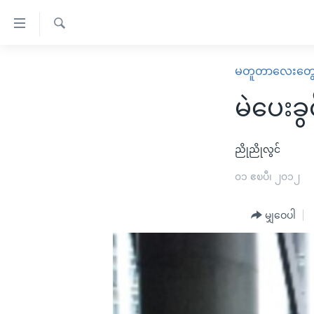
သုံး
ရ
ရှာဖွေ
လွယ်ကူ
မူလစာမျက်နှာ
မတူတာလေးတွ
ရ
စေ
မြန်မာ
လာ
မဲပေးခွင
သည့်
ဒ်
ကမ္ဘာ့သတင်းများ
Link
ဗွီဒီယို
နိုင်ငံတကာ
ညိုညိုလွင်
များ
သတင်းလွတ်လပ်ခွင့်
အမေရိကန်
၀၁ ဧၿပီ၊ ၂၀၁၂
ပင်မ
ရပ်ဝန်းတခု လမ်းတခု အလွန်
တရုတ်
အကြောင်းအရာ
အင်္ဂလိပ်စာလေ့လာမယ်
မျှဝေပါ
အစ္စရေး-ပါလက်စတိုင်း
သို့
အပတ်စဉ်ကဏ္ဍများ
အမေရိကန်သုံးအီဒီယံ
ကျော်
ကြည့်
ရေဒီယိုနှင့်ရုပ်သံ အချက်အလက်များ
မကြေးမုံရဲ့ အင်္ဂလိပ်စာ
ရေဒီယို
ရန်
ရေဒီယို/တီဗွီအစီအစဉ်
ရုပ်ရှင်ထဲက အင်္ဂလိပ်စာ
တီဗွီ
ပင်မ