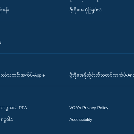
်းခန်း
ဗွီအိုအေ ပုံပြရုပ်သံ
း
ိုင်းလ်သတင်းအက်ပ်-Apple
ဗွီအိုအေမိုဘိုင်းလ်သတင်းအက်ပ်-An
 အာရှအသံ RFA
VOA's Privacy Policy
ုးရမူဝါဒ
Accessibility