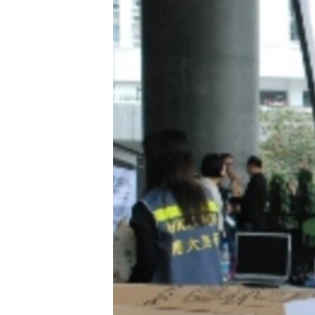
သုတပဒေသာ အင်္ဂလိပ်စာ
အ
ညွန်း
စာမျက်နှာ
သို့
ကျော်
ကြည့်
ရန်
ရှာဖွေ
ရန်
နေရာ
သို့
ကျော်
ရန်