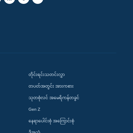
တိုင်းရင်းသတင်းလွှာ
တပတ်အတွင်း အားကစား
သုတစုံလင် အမေရိကန်တခွင်
Gen Z
နေရာပေါင်းစုံ အကြောင်းစုံ
ဒို့အသံ