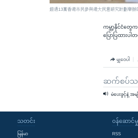
超過13萬香港市民參與港大民意研究計劃舉辦的
ကမ္ဘာ့နိုင်ငံတွေက
ပြောပြထားပါတ
မျှဝေပါ
ဆက်စပ်သတင
မဲပေးခွင့်နဲ့ အမ
သတင်း
၀န်ဆောင်မှ
မြန်မာ
RSS