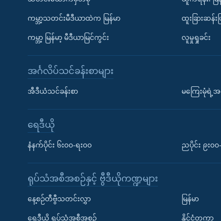
ကမ္ဘာ့သတင်းမီဒီယာထဲက မြန်မာ
ထူးခြားဆန်း
ကမ္ဘာ့ မြန်မာ့ မီဒီယာမြင်ကွင်း
လူမှုရှုခင်း
အင်္ဂလိပ်သင်ခန်းစာများ
အီဒီယံသင်ခန်းစာ
မကြေးမုံရဲ့အင
ရေဒီယို
နံနက်ပိုင်း ၆း၀၀-ရး၀၀
ညပိုင်း ၉း၀
ရုပ်သံအစီအစဉ်နှင့် ဗွီဒီယိုကဏ္ဍများ
နေ့စဉ်တီဗွီသတင်းလွှာ
မြန်မာ
ရေဒီယို ရုပ်သံအစီအစဉ်
နိုင်ငံတကာ