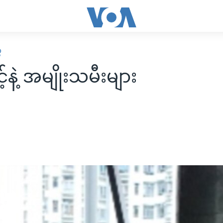
ေ
့်နဲ့ အမျိုးသမီးများ