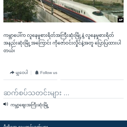
အ
သုတပဒေသာ အင်္ဂလိပ်စာ
ညွန်း
Learning English
စာမျက်နှာ
သို့
ဗွီအိုအေ လူမှုကွန်ယက်များ
ကျော်
ကမ္ဘာပေါ်က လူနေမှုစားရိတ်အကြီးဆုံးမြို့နဲ့ လူနေမှုစားရိတ်
ကြည့်
အနည်းဆုံးမြို့အကြောင်း ကိုဇော်ဝင်းလှိုင်နဲ့အတူ ပြောပြထားပါ
ရန်
တယ်၊
ဘာသာစကားများ
ရှာဖွေ
ရန်
နေရာ
မျှဝေပါ
Follow us
သို့
ကျော်
ဆက်စပ်သတင်းများ ...
ရန်
ကမ္ဘာ့ဈေးအကြီးဆုံးမြို့
ဗွီအိုအေ လူမှုကွန်ယက်များ