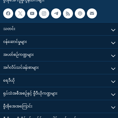
သတင်း
၀န်ဆောင်မှုများ
အပတ်စဉ်ကဏ္ဍများ
အင်္ဂလိပ်သင်ခန်းစာများ
ရေဒီယို
ရုပ်သံအစီအစဉ်နှင့် ဗွီဒီယိုကဏ္ဍများ
ဗွီအိုအေအကြောင်း