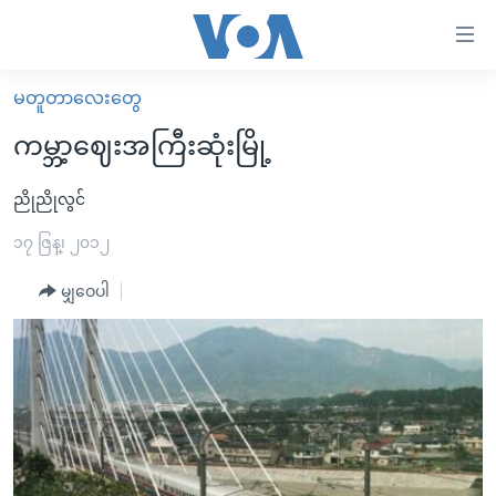
သုံး
ရ
လွယ်ကူ
မတူတာလေးတွေ
မူလစာမျက်နှာ
စေ
ကမ္ဘာ့ဈေးအကြီးဆုံးမြို့
မြန်မာ
သည့်
ကမ္ဘာ့သတင်းများ
ညိုညိုလွင်
Link
ဗွီဒီယို
နိုင်ငံတကာ
၁၇ ဇြန္၊ ၂၀၁၂
များ
သတင်းလွတ်လပ်ခွင့်
အမေရိကန်
မျှဝေပါ
ပင်မ
ရပ်ဝန်းတခု လမ်းတခု အလွန်
တရုတ်
အကြောင်းအရာ
သို့
အင်္ဂလိပ်စာလေ့လာမယ်
အစ္စရေး-ပါလက်စတိုင်း
ကျော်
အပတ်စဉ်ကဏ္ဍများ
အမေရိကန်သုံးအီဒီယံ
ကြည့်
ရေဒီယိုနှင့်ရုပ်သံ အချက်အလက်များ
မကြေးမုံရဲ့ အင်္ဂလိပ်စာ
ရေဒီယို
ရန်
ပင်မ
ရေဒီယို/တီဗွီအစီအစဉ်
ရုပ်ရှင်ထဲက အင်္ဂလိပ်စာ
တီဗွီ