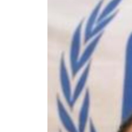
သုတပဒေသာ အင်္ဂလိပ်စာ
အ
ညွန်း
စာမျက်နှာ
သို့
ကျော်
ကြည့်
ရန်
ရှာဖွေ
ရန်
နေရာ
သို့
ကျော်
ရန်