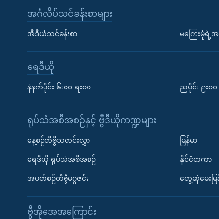
အင်္ဂလိပ်သင်ခန်းစာများ
အီဒီယံသင်ခန်းစာ
မကြေးမုံရဲ့အင
ရေဒီယို
နံနက်ပိုင်း ၆း၀၀-ရး၀၀
ညပိုင်း ၉း၀
ရုပ်သံအစီအစဉ်နှင့် ဗွီဒီယိုကဏ္ဍများ
နေ့စဉ်တီဗွီသတင်းလွှာ
မြန်မာ
ရေဒီယို ရုပ်သံအစီအစဉ်
နိုင်ငံတကာ
အပတ်စဉ်တီဗွီမဂ္ဂဇင်း
တွေ့ဆုံမေးမြန
ဗွီအိုအေအကြောင်း