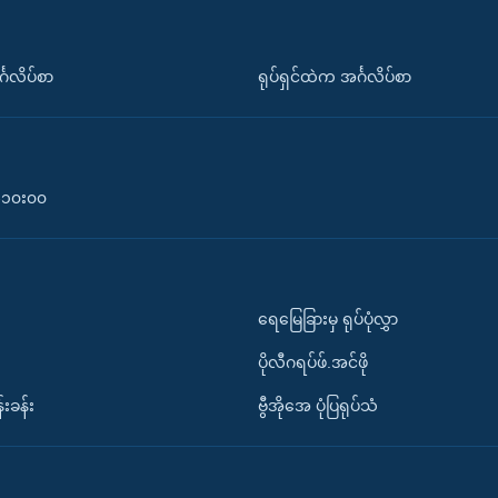
်္ဂလိပ်စာ
ရုပ်ရှင်ထဲက အင်္ဂလိပ်စာ
၀-၁၀း၀၀
ရေမြေခြားမှ ရုပ်ပုံလွှာ
ပိုလီဂရပ်ဖ်.အင်ဖို
်းခန်း
ဗွီအိုအေ ပုံပြရုပ်သံ