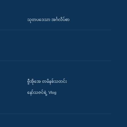
သုတပဒေသာ အင်္ဂလိပ်စာ
ဗွီအိုအေ တမိနစ်သတင်း
နော်သဇင်ရဲ့ Vlog