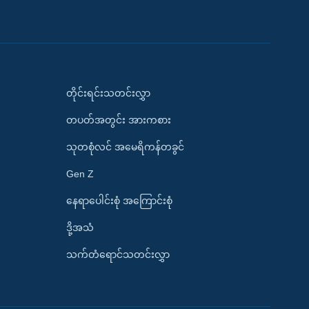
တိုင်းရင်းသတင်းလွှာ
တပတ်အတွင်း အားကစား
သုတစုံလင် အမေရိကန်တခွင်
Gen Z
နေရာပေါင်းစုံ အကြောင်းစုံ
ဒို့အသံ
သက်တံရောင်သတင်းလွှာ