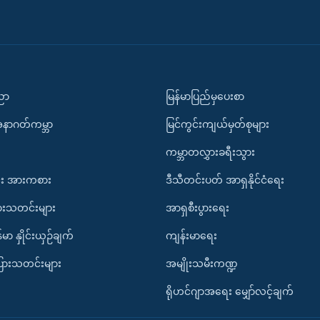
ပညာ
မြန်မာပြည်မှပေးစာ
အနာဂတ်ကမ္ဘာ
မြင်ကွင်းကျယ်မှတ်စုများ
ကမ္ဘာတလွှားခရီးသွား
း အားကစား
ဒီသီတင်းပတ် အာရှနိုင်ငံရေး
ားသတင်းများ
အာရှစီးပွားရေး
်မာ နှိုင်းယှဉ်ချက်
ကျန်းမာရေး
ပြားသတင်းများ
အမျိုးသမီးကဏ္ဍ
ရိုဟင်ဂျာအရေး မျှော်လင့်ချက်