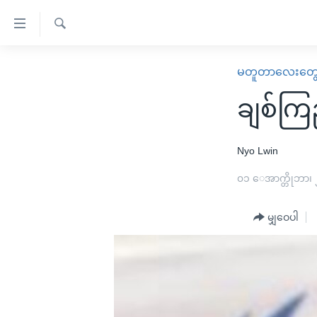
သုံး
ရ
ရှာဖွေ
လွယ်ကူ
မူလစာမျက်နှာ
မတူတာလေးတွ
ရ
စေ
မြန်မာ
လာ
ချစ်ကြ
သည့်
ဒ်
ကမ္ဘာ့သတင်းများ
Link
ဗွီဒီယို
နိုင်ငံတကာ
Nyo Lwin
များ
သတင်းလွတ်လပ်ခွင့်
အမေရိကန်
၀၁ ေအာက္တိုဘာ၊
ပင်မ
ရပ်ဝန်းတခု လမ်းတခု အလွန်
တရုတ်
အကြောင်းအရာ
အင်္ဂလိပ်စာလေ့လာမယ်
မျှဝေပါ
အစ္စရေး-ပါလက်စတိုင်း
သို့
အပတ်စဉ်ကဏ္ဍများ
အမေရိကန်သုံးအီဒီယံ
ကျော်
ကြည့်
ရေဒီယိုနှင့်ရုပ်သံ အချက်အလက်များ
မကြေးမုံရဲ့ အင်္ဂလိပ်စာ
ရေဒီယို
ရန်
ရေဒီယို/တီဗွီအစီအစဉ်
ရုပ်ရှင်ထဲက အင်္ဂလိပ်စာ
တီဗွီ
ပင်မ