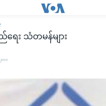
ေ
ည်ရေး သံတမန်များ
 ၂၀၁၁