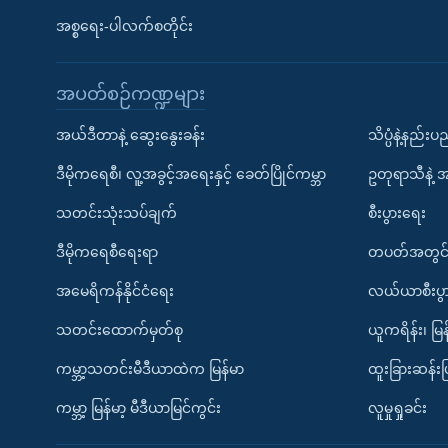
အစ္စရေး-ပါလက်စတိုင်း
အပတ်စဉ်ကဏ္ဍများ
အယ်ဒီတာနဲ့ ဆွေးနွေးခန်း
သိပ္ပံနဲ့နည်း
ဒီမိုကရေစီ၊ လူ့အခွင့်အရေးနှင့် ခေတ်ပြိုင်ကမ္ဘာ
ဥတုရာသီနဲ့ 
သတင်းသုံးသပ်ချက်
စီးပွားရေး
ဒီမိုကရေစီရေးရာ
တပတ်အတွင်
အမေရိကန်နိုင်ငံရေး
လယ်ယာစီးပွ
သတင်းထောက်မှတ်စု
ယူကရိန်း၊ မြန
ကမ္ဘာ့သတင်းမီဒီယာထဲက မြန်မာ
ထူးခြားဆန်း
ကမ္ဘာ့ မြန်မာ့ မီဒီယာမြင်ကွင်း
လူမှုရှုခင်း