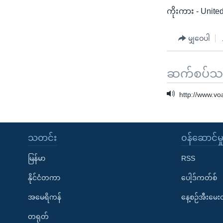
ကိုးကား - Unit
မျှဝေပါ
ဆက်စပ်သတင
http://www.v
သတင်း
၀န်ဆောင်မှ
မြန်မာ
RSS
နိုင်ငံတကာ
ပေါ့ဒ်ကတ်စ်
အမေရိကန်
နေ့စဉ်အီးမေ
တရုတ်