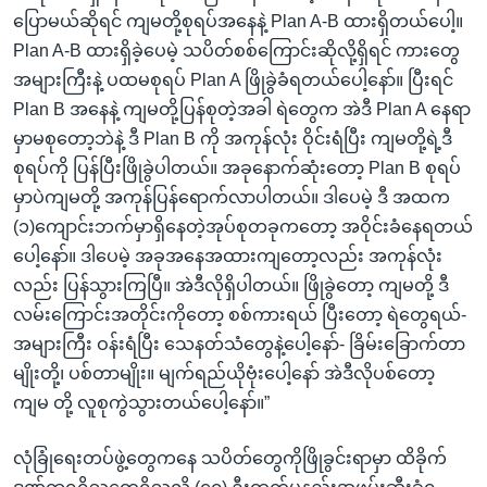
ပြောမယ်ဆိုရင် ကျမတို့စုရပ်အနေနဲ့ Plan A-B ထားရှိတယ်ပေါ့။
Plan A-B ထားရှိခဲ့ပေမဲ့ သပိတ်စစ်ကြောင်းဆိုလို့ရှိရင် ကားတွေ
အများကြီးနဲ့ ပထမစုရပ် Plan A ဖြိုခွဲခံရတယ်ပေါ့နော်။ ပြီးရင်
Plan B အနေနဲ့ ကျမတို့ပြန်စုတဲ့အခါ ရဲတွေက အဲဒီ Plan A နေရာ
မှာမစုတော့ဘဲနဲ့ ဒီ Plan B ကို အကုန်လုံး ဝိုင်းရံပြီး ကျမတို့ရဲ့ဒီ
စုရပ်ကို ပြန်ပြီးဖြိုခွဲပါတယ်။ အခုနောက်ဆုံးတော့ Plan B စုရပ်
မှာပဲကျမတို့ အကုန်ပြန်ရောက်လာပါတယ်။ ဒါပေမဲ့ ဒီ အထက
(၁)ကျောင်းဘက်မှာရှိနေတဲ့အုပ်စုတခုကတော့ အဝိုင်းခံနေရတယ်
ပေါ့နော်။ ဒါပေမဲ့ အခုအနေအထားကျတော့လည်း အကုန်လုံး
လည်း ပြန်သွားကြပြီ။ အဲဒီလိုရှိပါတယ်။ ဖြိုခွဲတော့ ကျမတို့ ဒီ
လမ်းကြောင်းအတိုင်းကိုတော့ စစ်ကားရယ် ပြီးတော့ ရဲတွေရယ်-
အများကြီး ဝန်းရံပြီး သေနတ်သံတွေနဲ့ပေါ့နော်- ခြိမ်းခြောက်တာ
မျိုးတို့၊ ပစ်တာမျိုး။ မျက်ရည်ယိုဗုံးပေါ့နော် အဲဒီလိုပစ်တော့
ကျမ တို့ လူစုကွဲသွားတယ်ပေါ့နော်။”
လုံခြုံရေးတပ်ဖွဲ့တွေကနေ သပိတ်တွေကိုဖြိုခွင်းရာမှာ ထိခိုက်