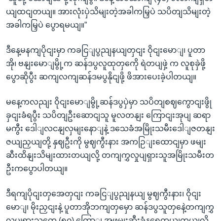
ယျထငျတယျ။ အားလုံးပှဲသိမျးတဲ့အခါကမြှပဲ သပိတျသိမျးတဲ့
အခါကမြှပဲ ပွောရမယျ။”
ဒီနေ့မနကျပိုငျးမှာ ကခငြျပွညျနယျတှငျး ဝိုငျးမောျ၊ ပူတာ
အို၊ ဗနျးမောျမွို့က ဆန်ဒပွလူထုတှကေို ရဲတပျဖှဲ့ က လူစုခှဲဖို့
ပွောဆိုပွီး ဆကျလကျဆန်ဒမပွနိုငျဖို့ ဖိအားပေးခဲ့ပါတယျ။
မနေ့ကလညျး ဝိုငျးမောျမွို့ဆန်ဒပွပှဲမှာ သပိတျစဈကွောငျးဖွို
ခှငျးခံရပွီး သပိတျဦးဆောငျသူ မူလတနျး ကြောငျးအုပျ ဆရာ
မကွီး ဒေါျလငနျလှမျးနောျနဲ့ ဒသေခံအမြိုးသမီးဒေါျဇတနျး
ဇယျညှယျတို့ နှဈဦးကို မွဈကွီးနား အကဉြျးထောငျမှာ ဖမျး
ဆီးထိနျးသိမျးထားတယျလို့ တကျကွှလှုပျရှားသူအမြိုးသမီးတ
ဦးကပွောပါတယျ။
ဒီရကျပိုငျးတှအေတှငျး ကခငြျပွညျနယျ မွဈကွီးနား၊ ဝိုငျး
မောျ၊ မိုးညှငျးနဲ့ ပူတာအိုဘကျတှမှော ဆန်ဒပွသူတှနေဲ့တကျကွှ
လှုပျရှားသူတှေ (၅၀) ကြောျ အဖမျးဆီးခံနရေတယျတယျလို့