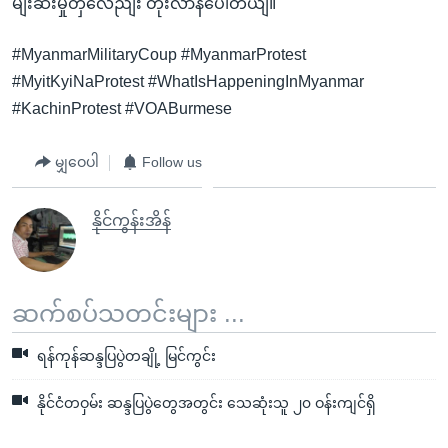
မျးဆီးမှုတှလေညျး တိုးလာနပေါတယျ။
#MyanmarMilitaryCoup #MyanmarProtest
#MyitKyiNaProtest #WhatIsHappeningInMyanmar
#KachinProtest #VOABurmese
မျှဝေပါ
Follow us
နိုင်ကွန်းအိန်
ဆက်စပ်သတင်းများ ...
ရန်ကုန်ဆန္ဒပြပွဲတချို့ မြင်ကွင်း
နိုင်ငံတဝှမ်း ဆန္ဒပြပွဲတွေအတွင်း သေဆုံးသူ ၂၀ ဝန်းကျင်ရှိ