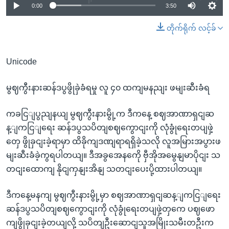
0:00
3:50
တိုက်ရိုက် လင့်ခ်
Unicode
မွဈကွီးနားဆန်ဒပွဖွိုခှဲခံရမှု လူ ၄၀ ထကျမနညျး ဖမျးဆီးခံရ
ကခငြျပွညျနယျ မွဈကွီးနားမွို့က ဒီကနေ့ စဈအာဏာရှငျဆ
န့ျကငြျရေး ဆန်ဒပွသပိတျစဈကွောငျးကို လုံခွုံရေးတပျဖှဲ့
တှေ ဖွိုခှငျးခဲ့ရာမှာ ထိခိုကျဒဏျရာရရှိခဲ့သလို လူအမြားအပွားဖ
မျးဆီးခံခဲ့ကွရပါတယျ။ ဒီအခွအေနကေို ဗှီအိုအမွေနျမာပိုငျး သ
တငျးထောကျ နိုငျကှနျးအိနျ သတငျးပေးပို့ထားပါတယျ။
ဒီကနေ့မနကျ မွဈကွီးနားမွို့မှာ စဈအာဏာရှငျဆန့ျကငြျရေး
ဆန်ဒပွသပိတျစဈကွောငျးကို လုံခွုံရေးတပျဖှဲ့တှကေ ပဈဖော
ကျဖွိုခှငျးခဲ့တယျလို့ သပိတျဦးဆောငျသူအမြိုးသမီးတဦးက