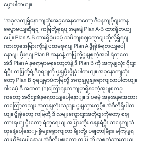
ပွောပါတယျ။
“အခုလကျရှိနောကျဆုံးအခွအေနကေတော့ ဒီမနကျပိုငျးကန
ပွေောမယျဆိုရငျ ကမြတို့စုရပျအနနေဲ့ Plan A-B ထားရှိတယျ
ပေါ့။ Plan A-B ထားရှိခဲ့ပမေဲ့ သပိတျစဈကွောငျးဆိုလို့ရှိရငျ
ကားတှအေမြားကွီးနဲ့ ပထမစုရပျ Plan A ဖွိုခှဲခံရတယျပေါ့
နောျ။ ပွီးရငျ Plan B အနနေဲ့ ကမြတို့ပွနျစုတဲ့အခါ ရဲတှကေ
အဲဒီ Plan A နရောမှာမစုတော့ဘဲနဲ့ ဒီ Plan B ကို အကုနျလုံး ဝိုငျး
ရံပွီး ကမြတို့ရဲ့ဒီစုရပျကို ပွနျပွီးဖွိုခှဲပါတယျ။ အခုနောကျဆုံး
တော့ Plan B စုရပျမှာပဲကမြတို့ အကုနျပွနျရောကျလာပါတယျ။
ဒါပမေဲ့ ဒီ အထက (၁)ကြောငျးဘကျမှာရှိနတေဲ့အုပျစုတခု
ကတော့ အဝိုငျးခံနရေတယျပေါ့နောျ။ ဒါပမေဲ့ အခုအနအေထား
ကတြော့လညျး အကုနျလုံးလညျး ပွနျသှားကွပွီ။ အဲဒီလိုရှိပါတ
ယျ။ ဖွိုခှဲတော့ ကမြတို့ ဒီ လမျးကွောငျးအတိုငျးကိုတော့ စဈ
ကားရယျ ပွီးတော့ ရဲတှရေယျ-အမြားကွီး ဝနျးရံပွီး သနေတျသံ
တှနေဲ့ပေါ့နောျ- ခွိမျးခွောကျတာမြိုးတို့၊ ပဈတာမြိုး။ မကြျရ
ညျယိုဗုံးပေါ့နောျ အဲဒီလိုပဈတော့ ကမြ တို့ လူစုကှဲသှားတယျ