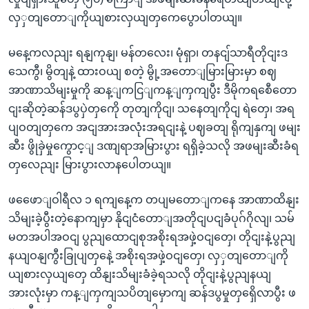
လှှတျတောျကိုယျစားလှယျတှကေပွောပါတယျ။
မနေ့ကလညျး ရနျကုနျ၊ မန်တလေး၊ မုံရှာ၊ တနငျ်သာရီတိုငျးဒ
သေကွီ၊ မွိတျနဲ့ ထားဝယျ စတဲ့ မွို့အတောျမြားမြားမှာ စဈ
အာဏာသိမျးမှုကို ဆန့ျကငြျကန့ျကှကျပွီး ဒီမိုကရစေီတော
ငျးဆိုတဲ့ဆန်ဒပွပှဲတှကေို တုတျကိုငျ၊ သနေတျကိုငျ ရဲတှေ၊ အရ
ပျဝတျတှကေ အငျအားအလုံးအရငျးနဲ့ ပဈခတျ ရိုကျနှကျ ဖမျး
ဆီး ဖွိုခှဲမှုကွောင့ျ ဒဏျရာအမြားပွား ရရှိခဲ့သလို အဖမျးဆီးခံရ
တှလေညျး မြားပွားလာနပေါတယျ။
ဖဖေောျဝါရီလ ၁ ရကျနေ့က တပျမတောျကနေ အာဏာထိနျး
သိမျးခဲ့ပွီးတဲ့နောကျမှာ နိုငျငံတောျအတိုငျပငျခံပုဂ်ဂိုလျ၊ သမ်
မတအပါအဝငျ ပွညျထောငျစုအစိုးရအဖှဲ့ဝငျတှေ၊ တိုငျးနဲ့ပွညျ
နယျဝနျကွီးခြုပျတှနေဲ့ အစိုးရအဖှဲ့ဝငျတှေ၊ လှှတျတောျကို
ယျစားလှယျတှေ ထိနျးသိမျးခံခဲ့ရသလို တိုငျးနဲ့ပွညျနယျ
အားလုံးမှာ ကန့ျကှကျသပိတျမှောကျ ဆန်ဒပွမှုတှရှေိလာပွီး ဖ