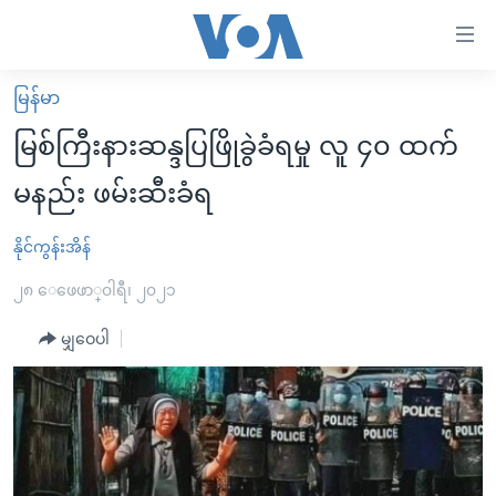
သုံး
ရ
လွယ်ကူ
မြန်မာ
မူလစာမျက်နှာ
စေ
မြစ်ကြီးနားဆန္ဒပြဖြိုခွဲခံရမှု လူ ၄၀ ထက်
မြန်မာ
သည့်
မနည်း ဖမ်းဆီးခံရ
ကမ္ဘာ့သတင်းများ
Link
ဗွီဒီယို
နိုင်ငံတကာ
နိုင်ကွန်းအိန်
များ
သတင်းလွတ်လပ်ခွင့်
အမေရိကန်
၂၈ ေဖေဖာ္၀ါရီ၊ ၂၀၂၁
ပင်မ
ရပ်ဝန်းတခု လမ်းတခု အလွန်
တရုတ်
အကြောင်းအရာ
မျှဝေပါ
သို့
အင်္ဂလိပ်စာလေ့လာမယ်
အစ္စရေး-ပါလက်စတိုင်း
ကျော်
အပတ်စဉ်ကဏ္ဍများ
အမေရိကန်သုံးအီဒီယံ
ကြည့်
ရေဒီယိုနှင့်ရုပ်သံ အချက်အလက်များ
မကြေးမုံရဲ့ အင်္ဂလိပ်စာ
ရေဒီယို
ရန်
ပင်မ
ရေဒီယို/တီဗွီအစီအစဉ်
ရုပ်ရှင်ထဲက အင်္ဂလိပ်စာ
တီဗွီ