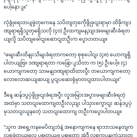
ပေါ့နောျ။”
လုံခွုံရေးတပျဖှဲ့တှကေနေ သပိတျတှကေိုဖွိုခှငျးရာမှာ ထိခိုကျဒ
ဏျရာရရှိသူတှရှေိသလို (၄၀) ဦးထကျမနညျးအဖမျးဆီးခံရတ
ယျလို့ သပိတျခေါငျးဆောငျတဦးက ပွောပာတယျ။
“ဖမျးဆီးထိနျးသိမျးခံရတာကတော့ စုစုပေါငျး (၄၈) ယောကျရှိ
ပါတယျဗြ။ ဒဏျရာရတာ ကနြောျသိတာ က (၅) ဦးပေါ့။ (၄)
ယောကျကတော့ သာမနျဒဏျရာထိထားပွီး တယောကျကတော့
လောလောဆယျဆယျ ပွငျပဆေးရုံမှာတငျထားပါတယျ။”
ဒီနေ့ ဆန်ဒပွပှဲဖွိုခှငျးခံရအပွီး လူအမြားအပွားဖမျးဆီးခံရတဲ့
အထဲမှာ သတငျးထောကျတဦးလညျး ပါသှားကွောငျး ဆန်ဒပွပှဲ
မှသတငျးယူနတေဲ့ သတငျးထောကျ တဦးကပွောပါတယျ။
“သူက အရှေ့ကနမေပိတျဘဲနဲ့ အနောကျကနေ ရာဘာသနေတျက
လူစုခှဲတယျလေ ပဈတယျ။ ပဈတော့ အဲဒီ လူစုကပွနျကှဲသှားတ