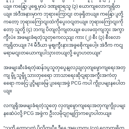
ယျ။ ကနြော့ျရှေ့မှာပဲ ဒဏျရာရသူ (၃) ယောကျလောကျရှိတ
ယျ။ အဲဒီအနားမှာက ဘုရားကြောငျး တခုရှိတယျ။ ကနြောျတို့
ကတော့ ဘုရားကြောငျးထဲကိုပွေးဝငျတယျ။ ဘုရားကြောငျးကို
တော့ သူတို့ (၄) ဘကျ ပိတျလိုကျတယျ။ ပေးမထှကျဘူး အကွာ
ကွီးပဲ။ အဖမျးခံရတဲ့သူတှကေလညျး ကား (၂) စီး (၃) စီးလော
ကျရှိတယျ။ 74 မီဒီယာ မွဈကွီးနားအခွစေိုကျပေါ့။ အဲဒီက ကငျ
မရာမငျးတယောကျပါသှားတယျလို့ ပွောပာတယျ။”
အဖမျးဆီးခံရတဲ့ဆန်ဒပွသူတှပွေနျလညျလှတျမွောကျရေးအတှ
ကျ မွို့သူမွို့သားတှရေော ဘာသာရေးဆိုငျရာအကွီးအကဲတှ
ရေော ကခငြျငွိမျးခမြျးရေးအဖှဲ့ PCG ကပါ ကွိုးပမျးနပေါတ
ယျ။
လကျရှိအဖမျးခံရတဲ့သူတှေ လှတျမွောကျရေးအတှကျကွိုးပမျး
နဆေဲပဲလို့ PCG အဖှဲ့က ဦးလမိုငျဂှမျဂြာကပွောပါတယျ။
“သူတို့ ထောငျထဲ ပို့လိုကျပွီ။ ဒီနေ့ အယောကျ (၄၀) လောကျရှိတ