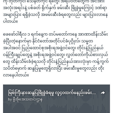
ကို တုတ်ကိုင်၊ သေနတ်ကိုင် ရဲတွေ၊ အရပ်ဝတ်တွေက အင်အား
အလုံးအရင်းနဲ့ ပစ်ခတ် ရိုက်နှက် ဖမ်းဆီး ဖြိုခွဲမှုကြောင့် ဒဏ်ရာ
အများပြား ရရှိခဲ့သလို အဖမ်းဆီးခံရတွေလည်း များပြားလာနေ
ပါတယ်။
ဖေဖော်ဝါရီလ ၁ ရက်နေ့က တပ်မတော်ကနေ အာဏာထိန်းသိမ်း
ခဲ့ပြီးတဲ့နောက်မှာ နိုင်ငံတော်အတိုင်ပင်ခံပုဂ္ဂိုလ်၊ သမ္မတ
အပါအဝင် ပြည်ထောင်စုအစိုးရအဖွဲ့ဝင်တွေ၊ တိုင်းနဲ့ပြည်နယ်
ဝန်ကြီးချုပ်တွေနဲ့ အစိုးရအဖွဲ့ဝင်တွေ၊ လွှတ်တော်ကိုယ်စားလှယ်
တွေ ထိန်းသိမ်းခံခဲ့ရသလို တိုင်းနဲ့ပြည်နယ်အားလုံးမှာ ကန့်ကွက်
သပိတ်မှောက် ဆန္ဒပြမှုတွေရှိလာပြီး ဖမ်းဆီးမှုတွေလည်း တိုး
လာနေပါတယ်။
မြစ်ကြီးနားဆန္ဒပြဖြိုခွဲခံရမှု လူ၄၀ထက်မနည်းဖမ်းဆီးခံရ
by
ဗွီအိုအေသတင်းဌာန
No media source currently available