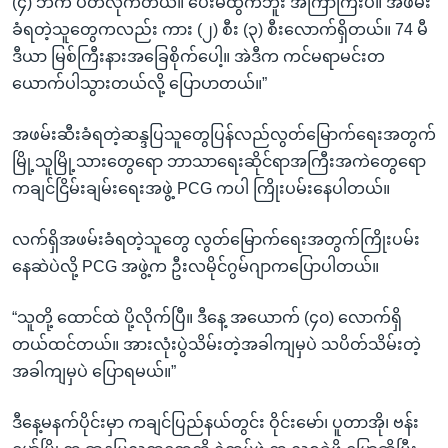
(၄) ဘက် ပိတ်လိုက်တယ်။ ပေးမထွက်ဘူး အကြာကြီးပဲ။ အဖမ်း
ခံရတဲ့သူတွေကလည်း ကား (၂) စီး (၃) စီးလောက်ရှိတယ်။ 74 မီ
ဒီယာ မြစ်ကြီးနားအခြေစိုက်ပေါ့။ အဲဒီက ကင်မရာမင်းတ
ယောက်ပါသွားတယ်လို့ ပြောပာတယ်။”
အဖမ်းဆီးခံရတဲ့ဆန္ဒပြသူတွေပြန်လည်လွတ်မြောက်ရေးအတွက်
မြို့သူမြို့သားတွေရော ဘာသာရေးဆိုင်ရာအကြီးအကဲတွေရော
ကချင်ငြိမ်းချမ်းရေးအဖွဲ့ PCG ကပါ ကြိုးပမ်းနေပါတယ်။
လက်ရှိအဖမ်းခံရတဲ့သူတွေ လွတ်မြောက်ရေးအတွက်ကြိုးပမ်း
နေဆဲပဲလို့ PCG အဖွဲ့က ဦးလမိုင်ဂွမ်ဂျာကပြောပါတယ်။
“သူတို့ ထောင်ထဲ ပို့လိုက်ပြီ။ ဒီနေ့ အယောက် (၄၀) လောက်ရှိ
တယ်ထင်တယ်။ အားလုံးပွဲသိမ်းတဲ့အခါကျမှပဲ သပိတ်သိမ်းတဲ့
အခါကျမှပဲ ပြောရမယ်။”
ဒီနေ့မနက်ပိုင်းမှာ ကချင်ပြည်နယ်တွင်း ဝိုင်းမော်၊ ပူတာအို၊ ဗန်း