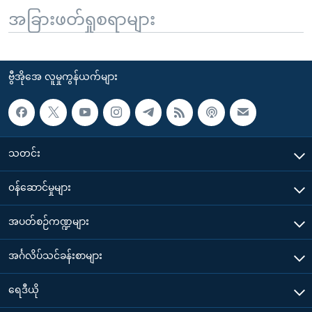
အခြားဖတ်ရှုစရာများ
ဗွီအိုအေ လူမှုကွန်ယက်များ
သတင်း
၀န်ဆောင်မှုများ
အပတ်စဉ်ကဏ္ဍများ
အင်္ဂလိပ်သင်ခန်းစာများ
ရေဒီယို