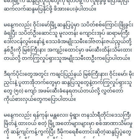
မော်မြို့က ဆန္ဒပြလူထုတွေကို ရဲတပ်ဖွဲ့ က လူစုခွဲဖို့ ပြောဆိုပြီး
ဆက်လက်ဆန္ဒမပြနိုင်ဖို့ ဖိအားပေးခဲ့ပါတယ်။
မနေ့ကလည်း ဝိုင်းမော်မြို့ဆန္ဒပြပွဲမှာ သပိတ်စစ်ကြောင်းဖြိုခွင်း
ခံရပြီး သပိတ်ဦးဆောင်သူ မူလတန်း ကျောင်းအုပ် ဆရာမကြီး
ဒေါ်လငန်လွမ်းနော်နဲ့ ဒေသခံအမျိုးသမီးဒေါ်ဇတန်းဇယ်ညွယ်တို့
နှစ်ဦးကို မြစ်ကြီးနား အကျဉ်းထောင်မှာ ဖမ်းဆီးထိန်းသိမ်းထား
တယ်လို့ တက်ကြွလှုပ်ရှားသူအမျိုးသမီးတဦးကပြောပါတယ်။
ဒီရက်ပိုင်းတွေအတွင်း ကချင်ပြည်နယ် မြစ်ကြီးနား၊ ဝိုင်းမော်၊ မိုး
ညှင်းနဲ့ ပူတာအိုဘက်တွေမှာ ဆန္ဒပြသူတွေနဲ့တက်ကြွလှုပ်ရှားသူ
တွေ (၅၀) ကျော် အဖမ်းဆီးခံနေရတယ်တယ်လို့ လွှတ်တော်
ကိုယ်စားလှယ်တွေကပြောပါတယ်။
မနေ့ကလည်း ရန်ကုန်၊ မန္တလေး၊ မုံရွာ၊ တနင်္သာရီတိုင်းဒေသကြီ၊
မြိတ်နဲ့ ထားဝယ် စတဲ့ မြို့အတော်များများမှာ စစ်အာဏာသိမ်းမှု
ကို ဆန့်ကျင်ကန့်ကွက်ပြီး ဒီမိုကရေစီတောင်းဆိုတဲ့ဆန္ဒပြပွဲတွေ