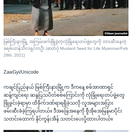
အ
သုတပဒေသာ အင်္ဂလိပ်စာ
ညွန်း
Learning English
စာမျက်နှာ
သို့
ဗွီအိုအေ လူမှုကွန်ယက်များ
ကျော်
ကြည့်
မြစ်ကြီးနားမြို့ အကြမ်းဖက်ဖြိုခွဲတဲ့လုံခြုံရေးတပ်ဖွဲ့တွေကို တားဆီးနေတဲ့
ခရစ်ယာန်သီလရှင်တဦး (ဓာတ်ပုံ Mustard Seed for Life Myanmar/Feb
ရန်
ဘာသာစကားများ
28th, 2021)
ရှာဖွေ
ရန်
ZawGyi/Unicode
နေရာ
သို့
ကချင်ပြည်နယ် မြစ်ကြီးနားမြို့က ဒီကနေ့ စစ်အာဏာရှင်
ကျော်
ဆန့်ကျင်ရေး ဆန္ဒပြသပိတ်စစ်ကြောင်းကို လုံခြုံရေးတပ်ဖွဲ့တွေ
ရန်
ဖြိုခွင်းခဲ့ရာမှာ ထိခိုက်ဒဏ်ရာရရှိခဲ့သလို လူအများအပြား
ဖမ်းဆီးခံခဲ့ကြရပါတယ်။ ဒီအခြေအနေကို ဗွီအိုအေမြန်မာပိုင်း
သတင်းထောက် နိုင်ကွန်းအိန် သတင်းပေးပို့ထားပါတယ်။