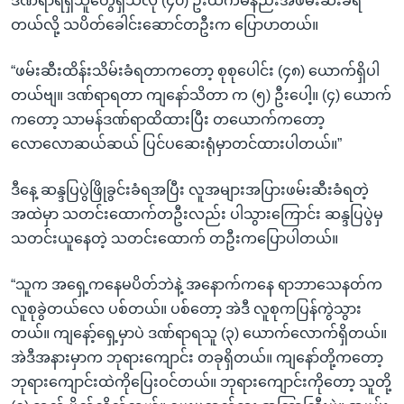
ဒဏ်ရာရရှိသူတွေရှိသလို (၄၀) ဦးထက်မနည်းအဖမ်းဆီးခံရ
တယ်လို့ သပိတ်ခေါင်းဆောင်တဦးက ပြောပာတယ်။
“ဖမ်းဆီးထိန်းသိမ်းခံရတာကတော့ စုစုပေါင်း (၄၈) ယောက်ရှိပါ
တယ်ဗျ။ ဒဏ်ရာရတာ ကျနော်သိတာ က (၅) ဦးပေါ့။ (၄) ယောက်
ကတော့ သာမန်ဒဏ်ရာထိထားပြီး တယောက်ကတော့
လောလောဆယ်ဆယ် ပြင်ပဆေးရုံမှာတင်ထားပါတယ်။”
ဒီနေ့ ဆန္ဒပြပွဲဖြိုခွင်းခံရအပြီး လူအများအပြားဖမ်းဆီးခံရတဲ့
အထဲမှာ သတင်းထောက်တဦးလည်း ပါသွားကြောင်း ဆန္ဒပြပွဲမှ
သတင်းယူနေတဲ့ သတင်းထောက် တဦးကပြောပါတယ်။
“သူက အရှေ့ကနေမပိတ်ဘဲနဲ့ အနောက်ကနေ ရာဘာသေနတ်က
လူစုခွဲတယ်လေ ပစ်တယ်။ ပစ်တော့ အဲဒီ လူစုကပြန်ကွဲသွား
တယ်။ ကျနော့်ရှေ့မှာပဲ ဒဏ်ရာရသူ (၃) ယောက်လောက်ရှိတယ်။
အဲဒီအနားမှာက ဘုရားကျောင်း တခုရှိတယ်။ ကျနော်တို့ကတော့
ဘုရားကျောင်းထဲကိုပြေးဝင်တယ်။ ဘုရားကျောင်းကိုတော့ သူတို့