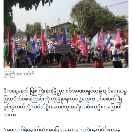
မြစ်ကြီးနားသပိတ်
ဒီကနေ့မနက် မြစ်ကြီးနားမြို့မှာ စစ်အာဏာရှင်ဆန့်ကျင်ရေးဆန္ဒ
ပြသပိတ်စစ်ကြောင်းကို လုံခြုံရေးတပ်ဖွဲ့တွေက ပစ်ဖောက်ဖြို
ခွင်းခဲ့တယ်လို့ သပိတ်ဦးဆောင်သူအမျိုးသမီးတဦးကပြောပါ
တယ်။
“အခုလက်ရှိနောက်ဆုံးအခြေအနေကတော့ ဒီမနက်ပိုင်းကနေ