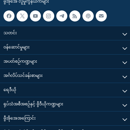
ဗွီအိုအေ လူမှုကွန်ယက်များ
သတင်း
၀န်ဆောင်မှုများ
အပတ်စဉ်ကဏ္ဍများ
အင်္ဂလိပ်သင်ခန်းစာများ
ရေဒီယို
ရုပ်သံအစီအစဉ်နှင့် ဗွီဒီယိုကဏ္ဍများ
ဗွီအိုအေအကြောင်း