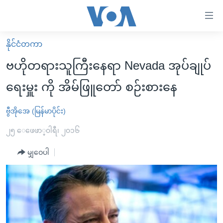
သုံး
ရ
လွယ်ကူ
နိုင်ငံတကာ
မူလစာမျက်နှာ
စေ
ဗဟိုတရားသူကြီးနေရာ Nevada အုပ်ချုပ်
မြန်မာ
သည့်
ရေးမှူး ကို အိမ်ဖြူတော် စဉ်းစားနေ
ကမ္ဘာ့သတင်းများ
Link
ဗွီဒီယို
နိုင်ငံတကာ
ဗွီအိုအေ (မြန်မာပိုင်း)
များ
သတင်းလွတ်လပ်ခွင့်
အမေရိကန်
၂၅ ေဖေဖာ္၀ါရီ၊ ၂၀၁၆
ပင်မ
ရပ်ဝန်းတခု လမ်းတခု အလွန်
တရုတ်
အကြောင်းအရာ
မျှဝေပါ
သို့
အင်္ဂလိပ်စာလေ့လာမယ်
အစ္စရေး-ပါလက်စတိုင်း
ကျော်
အပတ်စဉ်ကဏ္ဍများ
အမေရိကန်သုံးအီဒီယံ
ကြည့်
ရေဒီယိုနှင့်ရုပ်သံ အချက်အလက်များ
မကြေးမုံရဲ့ အင်္ဂလိပ်စာ
ရေဒီယို
ရန်
ပင်မ
ရေဒီယို/တီဗွီအစီအစဉ်
ရုပ်ရှင်ထဲက အင်္ဂလိပ်စာ
တီဗွီ