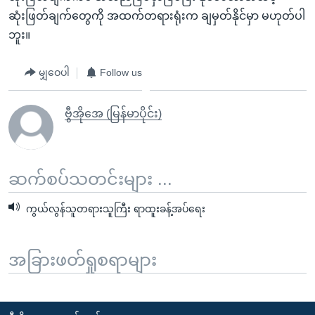
ဆုံးဖြတ်ချက်တွေကို အထက်တရားရုံးက ချမှတ်နိုင်မှာ မဟုတ်ပါ
ဘူး။
မျှဝေပါ
Follow us
ဗွီအိုအေ (မြန်မာပိုင်း)
ဆက်စပ်သတင်းများ ...
ကွယ်လွန်သူတရားသူကြီး ရာထူးခန့်အပ်ရေး
အခြားဖတ်ရှုစရာများ