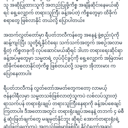
သူ အဆိုပြုထားသူကို အတည်ပြုဖို့ကိစ္စ အချိန်ဆိုင်းနေမယ်ဆို
ရင် ရှေ့လျှောက် တရားသူကြီး ခန့်အပ်တဲ့ ကိစ္စတွေမှာ ထိခိုက်
စရာတွေ ဖြစ်လာနိုင် တယ်လို့ ပြောပါတယ်။
အထက်လွှတ်တော်မှာ ရီပတ်ဘလီကန်တွေ အနေနဲ့ ဖွဲ့စည်းပုံကို
ဆန့်ကျင်ပြီး သူတို့ရဲ့နိုင်ငံရေး သက်သက်အတွက် အစဉ်အလာမ
ရှိတဲ့ ကိစ္စတခုကို လုပ်ဆောင်မယ်ဆိုရင် ဒါဟာ တရားရေးဆိုင်ရာ
ခန့်အပ်မှုတွေမှာ သမ္မတရဲ့ လုပ်ပိုင်ခွင့်ကို ရှေ့လျှောက် အမြဲတမ်း
ထိခိုက်စေလာနိုင်တဲ့ကိစ္စ ဖြစ်တယ်လို့ သမ္မတ အိုဘားမား က
ပြောနေတာပါ။
ရီပတ်ဘလီကန် လွှတ်တော်အမတ်တွေကတော့ လာမယ့်
ဇန်နဝါရီလမှာ သမ္မတသစ်ဖြစ်လာတဲ့သူကပဲ လစ်လပ်သွားတဲ့
ရာသက်ပန် တရားရုံးချုပ် တရားသူကြီးနေရာကို ခန့်အပ်စေချင်
ကြတာပါ။ ဒီအတောအတွင်း တရားရုံးချုပ်အနေနဲ့ တဘက် ၄ မဲစီ
နဲ့ ဆုံးဖြတ်ချက်တွေ မချမှတ်နိုင်ဘူး ဆိုရင် အောက်တရားရုံးရဲ့
ဆုံးဖြတ်ချက်ကပဲ အတည်ဖြစ်မှာဖြစ်ပြီး နိုင်ငံတော်အဆင့်