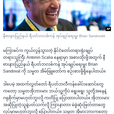
အ
သုတပဒေသာ အင်္ဂလိပ်စာ
ညွန်း
Learning English
စာမျက်နှာ
သို့
ဗွီအိုအေ လူမှုကွန်ယက်များ
ကျော်
ကြည့်
နီဗားနားပြည်နယ် ရီပတ်ဘလစ်ကန် အုပ်ချုပ်ရေးမှူး Brian Sandoval။
ရန်
ဘာသာစကားများ
ရှာဖွေ
မကြာခင်က ကွယ်လွန်သွားတဲ့ နိုင်ငံတော်တရားရုံးချုပ်
ရန်
တရားသူကြီး Antonin Scalia နေရာမှာ အစားထိုးဖို့အတွက် နီ
နေရာ
ဗားနားပြည်နယ် ရီပတ်ဘလစ်ကန် အုပ်ချုပ်ရေးမှူး Brian
သို့
Sandoval ကို သမ္မတ အိမ်ဖြူတော်က စဉ်းစားဖို့ရှိနေပါတယ်။
ကျော်
ရန်
ဒါပေမဲ့ အထက်လွှတ်တော် ရီပတ်ဘလီကန်ခေါင်းဆောင်တွေ
ကတော့ သမ္မတအိုဘားမား ဘယ်သူ့ကိုပဲ ရွေးရွေး သူတို့အနေနဲ့
ဂရုစိုက်မှာမဟုတ်ဘူးလို့ ကတိပြု ပြောထားပါတယ်။ အိုဘားမား
အဆိုပြုတဲ့သူနဲ့ပတ်သက်လို့ ကြားနာတာ၊ မဲခွဲဆုံးဖြတ်တာတွေ
လုပ်မှာမဟုတ်ဘူးလို့ ပြောပါတယ်။ သမ္မတ အိုမားဘားကတော့