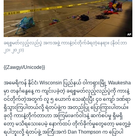
အ
သုတပဒေသာ အင်္ဂလိပ်စာ
ညွန်း
Learning English
စာမျက်နှာ
သို့
ဗွီအိုအေ လူမှုကွန်ယက်များ
ကျော်
ကြည့်
ခရစ္စမတ်လှည့်လည်ပွဲ အကအဖွဲ့ ကားနဲ့ဝင်တိုက်ခံရတဲ့နေရာ။ (နိုဝင်ဘာ
၂၁၊ ၂၀၂၁)
ရန်
ဘာသာစကားများ
ရှာဖွေ
{{Zawgyi/Unicode}}
ရန်
နေရာ
အမေရိကန် နိုင်ငံ၊ Wisconsin ပြည်နယ် ဝါကရှားမြို့ Waukesha
သို့
မှာ တနင်္ဂနွေနေ့ က ကျင်းပခဲ့တဲ့ ခရစ္စမတ်လှည့်လည်ပွဲကို ကားနဲ့
ကျော်
ဝင်တိုက်တဲ့အတွက် လူ ၅ ယောက် သေဆုံးပြီး ၄၀ ကျော် ဒဏ်ရာ
ရန်
ရှိသွားကြပါတယ်လို့ ရဲတပ်ဖွဲ့က အတည်ပြု ပြောကြားပါတယ်။
ခုလို ကားနဲ့တိုက်တာဟာ အကြမ်းဖက်ဝါဒနဲ့ ဆက်စပ်မှု ရှိမရှိ
တော့ မသိရသေးပေမဲ့ နောက်ထပ် တိုက်ခိုက်မှုတွေတော့ မတွေ့ခဲ့
ရပါဘူးလို့ ရဲတပ်ဖွဲ့ အကြီးအကဲ Dan Thompson က ပြောပါ