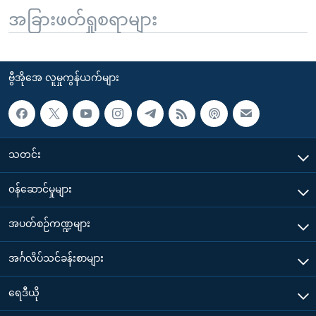
အခြားဖတ်ရှုစရာများ
ဗွီအိုအေ လူမှုကွန်ယက်များ
သတင်း
၀န်ဆောင်မှုများ
အပတ်စဉ်ကဏ္ဍများ
အင်္ဂလိပ်သင်ခန်းစာများ
ရေဒီယို