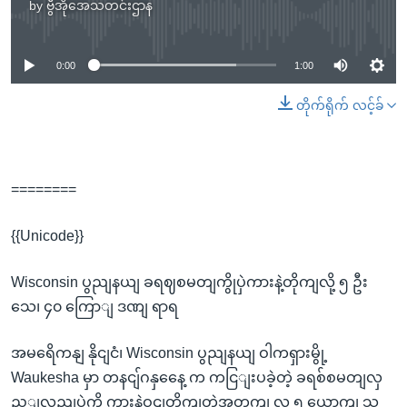
by
ဗွီအိုအေသတင်းဌာန
No media source currently available
0:00
1:00
တိုက်ရိုက် လင့်ခ်
========
{{Unicode}}
Wisconsin ပွညျနယျ ခရဈစမတျကွိုပှဲကားနဲ့တိုကျလို့ ၅ ဦး
သေ၊ ၄၀ ကြောျ ဒဏျ ရာရ
အမရေိကနျ နိုငျငံ၊ Wisconsin ပွညျနယျ ဝါကရှားမွို့
Waukesha မှာ တနငျ်ဂနှနေေ့ က ကငြျးပခဲ့တဲ့ ခရစ်စမတျလှ
ည့ျလညျပှဲကို ကားနဲ့ဝငျတိုကျတဲ့အတှကျ လူ ၅ ယောကျ သ