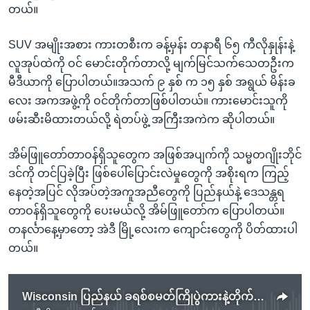
တယ်။
SUV အမျိုးအစား ကားတစီးက ခန့်မှန်း တနာရီ ၆၅ ကီလိုနှုန်းနဲ့
လူအုပ်ထဲကို ဝင် မောင်းတိုက်တာလို့ မျက်မြင်သက်သေတဦးက
မီဒီယာကို ပြောပါတယ်။အသက် ၉ နှစ် က ၁၅ နှစ် အရွယ် မိန်းခ
လေး အကအဖွဲ့ကို ဝင်တိုက်တာဖြစ်ပါတယ်။ ကားမောင်းသူကို
ဖမ်းဆီးမိထားတယ်လို့ ရဲတပ်ဖွဲ့ အကြီးအကဲက ဆိုပါတယ်။
အိမ်ဖြူတော်တာဝန်ရှိသူတွေက အဖြစ်အပျက်ကို သမ္မတဂျိုးဘိုင်
ဒင်ကို တင်ပြခဲ့ပြီး ဖြစ်ပေါ်ပြောင်းလဲမှုတွေကို အစိုးရက ကြည့်
နေတဲ့အပြင် လိုအပ်တဲ့အကူအညီတွေကို ပြည်နယ်နဲ့ ဒေသန္တရ
တာဝန်ရှိသူတွေကို ပေးမယ်လို့ အိမ်ဖြူတော်က ပြောပါတယ်။
တနင်္လာနေ့မှာတော့ အဲဒီ မြို့လေးက ကျောင်းတွေကို ပိတ်ထားပါ
တယ်။
Wisconsin ပြည်နယ် ခရစ်စမတ်ကြိုပွဲကားနဲ့တိုက်လို့ ၅ ဦးသေ၊ ၄၀ ကျော် ဒဏ်ရာရ