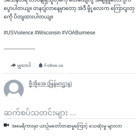
ပွောပါတယျ။ တနငျ်လာနေ့မှာတော့ အဲဒီ မွို့လေးက ကြောငျးတှ
ကေို ပိတျထားပါတယျ။
#USViolence #Wisconsin #VOABurmese
--------------------
မျှဝေပါ
Follow us
ဗွီအိုအေ (မြန်မာဌာန)
ဆက်စပ်သတင်းများ ...
အမေရိကားမှာ ယာဉ်မတော်တဆမှုကြောင့် သေဆုံးမှု များလာ