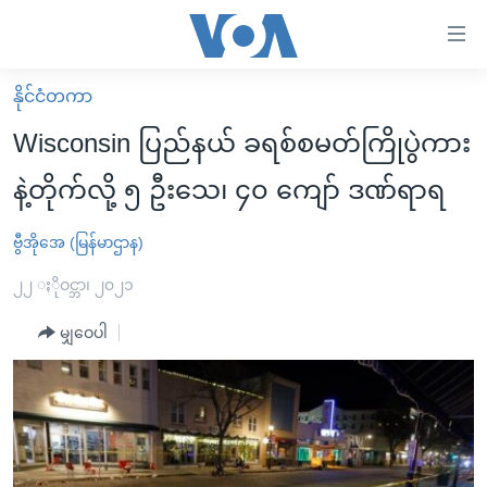
သုံး
ရ
လွယ်ကူ
နိုင်ငံတကာ
မူလစာမျက်နှာ
စေ
Wisconsin ပြည်နယ် ခရစ်စမတ်ကြိုပွဲကား
မြန်မာ
သည့်
နဲ့တိုက်လို့ ၅ ဦးသေ၊ ၄၀ ကျော် ဒဏ်ရာရ
ကမ္ဘာ့သတင်းများ
Link
ဗွီဒီယို
နိုင်ငံတကာ
ဗွီအိုအေ (မြန်မာဌာန)
များ
သတင်းလွတ်လပ်ခွင့်
အမေရိကန်
၂၂ ႏိုဝင္ဘာ၊ ၂၀၂၁
ပင်မ
ရပ်ဝန်းတခု လမ်းတခု အလွန်
တရုတ်
အကြောင်းအရာ
မျှဝေပါ
သို့
အင်္ဂလိပ်စာလေ့လာမယ်
အစ္စရေး-ပါလက်စတိုင်း
ကျော်
အပတ်စဉ်ကဏ္ဍများ
အမေရိကန်သုံးအီဒီယံ
ကြည့်
ရေဒီယိုနှင့်ရုပ်သံ အချက်အလက်များ
မကြေးမုံရဲ့ အင်္ဂလိပ်စာ
ရေဒီယို
ရန်
ပင်မ
ရေဒီယို/တီဗွီအစီအစဉ်
ရုပ်ရှင်ထဲက အင်္ဂလိပ်စာ
တီဗွီ