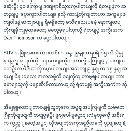
ဆေုံးပွီး ၄၀ ကြောျ ဒဏျရာရှိသှားကွပါတယျလို့ ရဲတပျဖှဲ့က အ
တညျပွု ပွောကွားပါတယျ။ ခုလို ကားနဲ့တိုကျတာဟာ အကွမျးဖ
ကျဝါဒနဲ့ ဆကျစပျမှု ရှိမရှိတော့ မသိရသေးပမေဲ့ နောကျထပျ
တိုကျခိုကျမှုတှတေော့ မတှေ့ခဲ့ရပါဘူးလို့ ရဲတပျဖှဲ့ အကွီးအကဲ
Dan Thompson က ပွောပါတယျ။
SUV အမြိုးအစား ကားတစီးက ခန့ျမှနျး တနာရီ ၆၅ ကီလိုနှု
နျးနဲ့ လူအုပျထဲကို ဝငျ မောငျးတိုကျတာလို့ မကြျမွငျသကျသ
တေဦးက မီဒီယာကို ပွောပါတယျ။အသကျ ၉ နှဈ က ၁၅ နှဈ အ
ရှယျ မိနျးခလေး အကအဖှဲ့ကို ဝငျတိုကျတာဖွဈပါတယျ။ ကား
မောငျးသူကို ဖမျးဆီးမိထားတယျလို့ ရဲတပျဖှဲ့ အကွီးအကဲက ဆို
ပါတယျ။
အိမျဖွူတောျတာဝနျရှိသူတှကေ အဖွဈအပကြျကို သမ်မတ
ဂြိုးဘိုငျဒငျကို တငျပွခဲ့ပွီး ဖွဈပေါျပွောငျးလဲမှုတှကေို အစိုးရ
က ကွည့ျနတေဲ့အပွငျ လိုအပျတဲ့အကူအညီတှကေို ပွညျနယျနဲ့
ဒသေန်တရ တာဝနျရှိသူတှကေို ပေးမယျလို့ အိမျဖွူတောျက