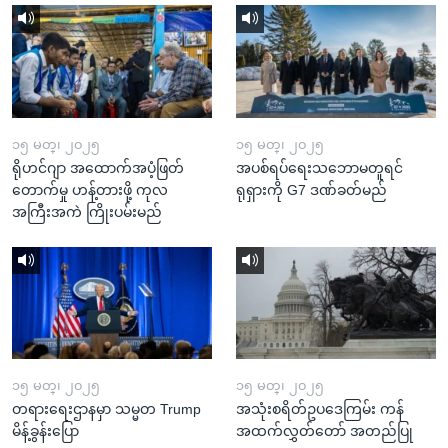
၁၅ မတ္၊ ၂၀၂၅
၁၅ မတ္၊ ၂၀၂၅
ရိုဟင်ဂျာ အထောက်အပံ့ဖြတ်
အပစ်ရပ်ရေးသဘောမတူရင်
တောက်မှု ဟန့်တားဖို့ ကုလ
ရုရှားကို G7 ဒဏ်ခတ်မည်
အကြီးအကဲ ကြိုးပမ်းမည်
၁၅ မတ္၊ ၂၀၂၅
၁၅ မတ္၊ ၂၀၂၅
တရားရေးဌာနမှာ သမ္မတ Trump
အသုံးစရိတ်ဥပဒေကြမ်း ကန်
မိန့်ခွန်းပြော
အထက်လွှတ်တော် အတည်ပြု