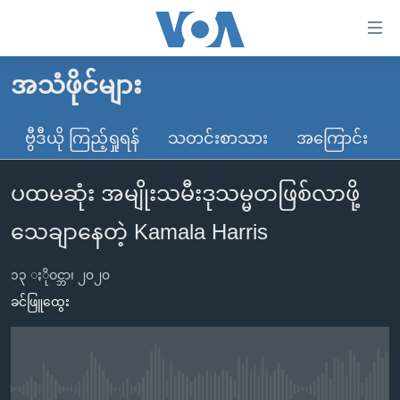
သုံး
ရ
လွယ်ကူ
အသံဖိုင်များ
မူလစာမျက်နှာ
စေ
မြန်မာ
ဗွီဒီယို ကြည့်ရှုရန်
သတင်းစာသား
အကြောင်း
သည့်
ကမ္ဘာ့သတင်းများ
Link
ပထမဆုံး အမျိုးသမီးဒုသမ္မတဖြစ်လာဖို့
ဗွီဒီယို
နိုင်ငံတကာ
များ
သတင်းလွတ်လပ်ခွင့်
အမေရိကန်
သေချာနေတဲ့ Kamala Harris
ပင်မ
ရပ်ဝန်းတခု လမ်းတခု အလွန်
တရုတ်
အကြောင်းအရာ
၁၃ ႏိုဝင္ဘာ၊ ၂၀၂၀
သို့
အင်္ဂလိပ်စာလေ့လာမယ်
အစ္စရေး-ပါလက်စတိုင်း
ခင်ဖြူထွေး
ကျော်
အပတ်စဉ်ကဏ္ဍများ
အမေရိကန်သုံးအီဒီယံ
ကြည့်
ရေဒီယိုနှင့်ရုပ်သံ အချက်အလက်များ
မကြေးမုံရဲ့ အင်္ဂလိပ်စာ
ရေဒီယို
ရန်
ပင်မ
ရေဒီယို/တီဗွီအစီအစဉ်
ရုပ်ရှင်ထဲက အင်္ဂလိပ်စာ
တီဗွီ