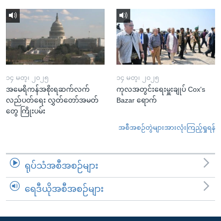
၁၄ မတ္၊ ၂၀၂၅
၁၄ မတ္၊ ၂၀၂၅
အမေရိကန်အစိုးရဆက်လက်
ကုလအတွင်းရေးမှူးချုပ် Cox's
လည်ပတ်ရေး လွှတ်တော်အမတ်
Bazar ရောက်
တွေ ကြိုးပမ်း
အစီအစဉ်တွဲများအားလုံးကြည့်ရှုရန်
ရုပ်သံအစီအစဉ်များ
ရေဒီယိုအစီအစဉ်များ