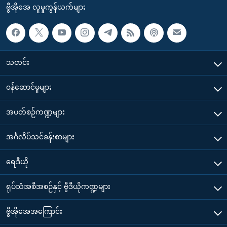
ဗွီအိုအေ လူမှုကွန်ယက်များ
သတင်း
၀န်ဆောင်မှုများ
အပတ်စဉ်ကဏ္ဍများ
အင်္ဂလိပ်သင်ခန်းစာများ
ရေဒီယို
ရုပ်သံအစီအစဉ်နှင့် ဗွီဒီယိုကဏ္ဍများ
ဗွီအိုအေအကြောင်း