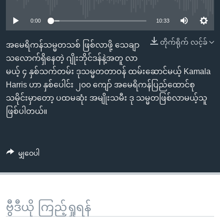
No media source currently available
အ
သုတပဒေသာ အင်္ဂလိပ်စာ
ညွန်း
Learning English
0:00
10:33
စာမျက်နှာ
သို့
တိုက်ရိုက် လင့်ခ်
ဗွီအိုအေ လူမှုကွန်ယက်များ
အမေရိကန်သမ္မတသစ် ဖြစ်လာဖို့ သေချာ
ကျော်
သလောက်ရှိနေတဲ့ ဂျိုးဘိုင်ဒန်နဲ့အတူ လာ
ကြည့်
မယ့် ၄ နှစ်သက်တမ်း ဒုသမ္မတတာဝန် ထမ်းဆောင်မယ့် Kamala
ရန်
Harris ဟာ နှစ်ပေါင်း ၂၀၀ ကျော် အမေရိကန်ပြည်ထောင်စု
ဘာသာစကားများ
ရှာဖွေ
သမိုင်းမှာတော့ ပထမဆုံး အမျိုးသမီး ဒု သမ္မတဖြစ်လာမယ့်သူ
ရန်
ဖြစ်ပါတယ်။
နေရာ
သို့
ကျော်
မျှဝေပါ
ရန်
ဗွီဒီယို ကြည့်ရှုရန်