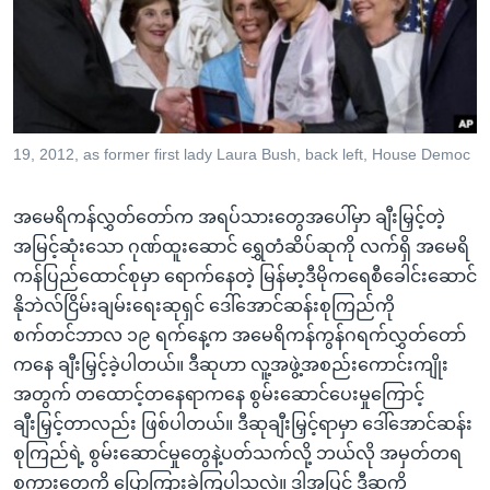
အ
သုတပဒေသာ အင်္ဂလိပ်စာ
ညွန်း
Learning English
စာမျက်နှာ
သို့
ဗွီအိုအေ လူမှုကွန်ယက်များ
ကျော်
ကြည့်
19, 2012, as former first lady Laura Bush, back left, House Democ
ရန်
ဘာသာစကားများ
ရှာဖွေ
အမေရိကန်လွှတ်တော်က အရပ်သားတွေအပေါ်မှာ ချီးမြှင့်တဲ့
ရန်
အမြင့်ဆုံးသော ဂုဏ်ထူးဆောင် ရွှေတံဆိပ်ဆုကို လက်ရှိ အမေရိ
နေရာ
ကန်ပြည်ထောင်စုမှာ ရောက်နေတဲ့ မြန်မာ့ဒီမိုကရေစီခေါင်းဆောင်
သို့
နိုဘဲလ်ငြိမ်းချမ်းရေးဆုရှင် ဒေါ်အောင်ဆန်းစုကြည်ကို
ကျော်
စက်တင်ဘာလ ၁၉ ရက်နေ့က အမေရိကန်ကွန်ဂရက်လွှတ်တော်
ရန်
ကနေ ချီးမြှင့်ခဲ့ပါတယ်။ ဒီဆုဟာ လူ့အဖွဲ့အစည်းကောင်းကျိုး
အတွက် တထောင့်တနေရာကနေ စွမ်းဆောင်ပေးမှုကြောင့်
ချီးမြှင့်တာလည်း ဖြစ်ပါတယ်။ ဒီဆုချီးမြှင့်ရာမှာ ဒေါ်အောင်ဆန်း
စုကြည်ရဲ့ စွမ်းဆောင်မှုတွေနဲ့ပတ်သက်လို့ ဘယ်လို အမှတ်တရ
စကားတွေကို ပြောကြားခဲ့ကြပါသလဲ။ ဒါ့အပြင် ဒီဆုကို