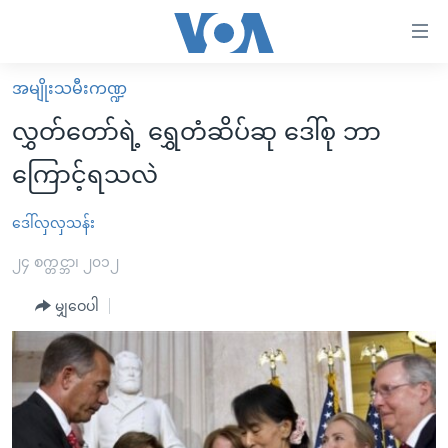
သုံး
ရ
လွယ်ကူ
အမျိုးသမီးကဏ္ဍ
မူလစာမျက်နှာ
စေ
လွှတ်တော်ရဲ့ ရွှေတံဆိပ်ဆု ဒေါ်စု ဘာ
မြန်မာ
သည့်
ကြောင့်ရသလဲ
ကမ္ဘာ့သတင်းများ
Link
ဗွီဒီယို
နိုင်ငံတကာ
ဒေါ်လှလှသန်း
များ
သတင်းလွတ်လပ်ခွင့်
အမေရိကန်
၂၄ စက္တင္ဘာ၊ ၂၀၁၂
ပင်မ
ရပ်ဝန်းတခု လမ်းတခု အလွန်
တရုတ်
အကြောင်းအရာ
မျှဝေပါ
သို့
အင်္ဂလိပ်စာလေ့လာမယ်
အစ္စရေး-ပါလက်စတိုင်း
ကျော်
အပတ်စဉ်ကဏ္ဍများ
အမေရိကန်သုံးအီဒီယံ
ကြည့်
ရေဒီယိုနှင့်ရုပ်သံ အချက်အလက်များ
မကြေးမုံရဲ့ အင်္ဂလိပ်စာ
ရေဒီယို
ရန်
ပင်မ
ရေဒီယို/တီဗွီအစီအစဉ်
ရုပ်ရှင်ထဲက အင်္ဂလိပ်စာ
တီဗွီ