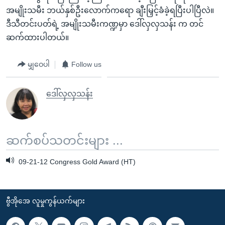
အမျိုးသမီး ဘယ်နှစ်ဦးလောက်ကရော ချီးမြှင့်ခံခဲ့ရပြီးပါပြီလဲ။
ဒီသီတင်းပတ်ရဲ့ အမျိုးသမီးကဏ္ဍမှာ ဒေါ်လှလှသန်း က တင်
ဆက်ထားပါတယ်။
မျှဝေပါ
Follow us
ဒေါ်လှလှသန်း
ဆက်စပ်သတင်းများ ...
09-21-12 Congress Gold Award (HT)
ဗွီအိုအေ လူမှုကွန်ယက်များ