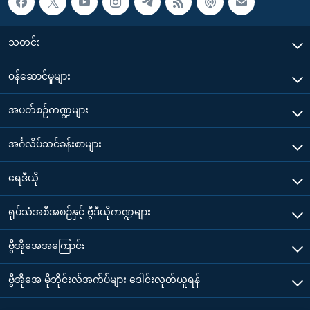
သတင်း
၀န်ဆောင်မှုများ
အပတ်စဉ်ကဏ္ဍများ
အင်္ဂလိပ်သင်ခန်းစာများ
ရေဒီယို
ရုပ်သံအစီအစဉ်နှင့် ဗွီဒီယိုကဏ္ဍများ
ဗွီအိုအေအကြောင်း
ဗွီအိုအေ မိုဘိုင်းလ်အက်ပ်များ ဒေါင်းလုတ်ယူရန်