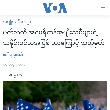
သုံး
ရ
လွယ်ကူ
အမျိုးသမီးကဏ္ဍ
မူလစာမျက်နှာ
စေ
မတ်လကို အမေရိကန်အမျိုးသမီများရဲ့
မြန်မာ
သည့်
သမိုင်းဝင်လအဖြစ် ဘာကြောင့် သတ်မှတ်
ကမ္ဘာ့သတင်းများ
Link
ဗွီဒီယို
နိုင်ငံတကာ
ဒေါ်လှလှသန်း
များ
သတင်းလွတ်လပ်ခွင့်
အမေရိကန်
၀၄ မတ္၊ ၂၀၁၁
ပင်မ
ရပ်ဝန်းတခု လမ်းတခု အလွန်
တရုတ်
အကြောင်းအရာ
မျှဝေပါ
သို့
အင်္ဂလိပ်စာလေ့လာမယ်
အစ္စရေး-ပါလက်စတိုင်း
ကျော်
အပတ်စဉ်ကဏ္ဍများ
အမေရိကန်သုံးအီဒီယံ
ကြည့်
ရေဒီယိုနှင့်ရုပ်သံ အချက်အလက်များ
မကြေးမုံရဲ့ အင်္ဂလိပ်စာ
ရေဒီယို
ရန်
ပင်မ
ရေဒီယို/တီဗွီအစီအစဉ်
ရုပ်ရှင်ထဲက အင်္ဂလိပ်စာ
တီဗွီ