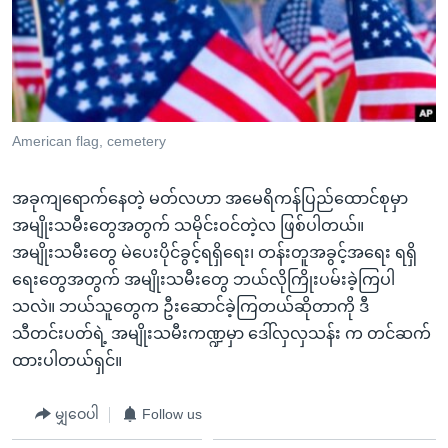
အ
သုတပဒေသာ အင်္ဂလိပ်စာ
ညွန်း
Learning English
စာမျက်နှာ
သို့
ဗွီအိုအေ လူမှုကွန်ယက်များ
ကျော်
ကြည့်
American flag, cemetery
ရန်
ဘာသာစကားများ
ရှာဖွေ
အခုကျရောက်နေတဲ့ မတ်လဟာ အမေရိကန်ပြည်ထောင်စုမှာ
ရန်
အမျိုးသမီးတွေအတွက် သမိုင်းဝင်တဲ့လ ဖြစ်ပါတယ်။
နေရာ
အမျိုးသမီးတွေ မဲပေးပိုင်ခွင့်ရရှိရေး၊ တန်းတူအခွင့်အရေး ရရှိ
သို့
ရေးတွေအတွက် အမျိုးသမီးတွေ ဘယ်လိုကြိုးပမ်းခဲ့ကြပါ
ကျော်
သလဲ။ ဘယ်သူတွေက ဦးဆောင်ခဲ့ကြတယ်ဆိုတာကို ဒီ
ရန်
သီတင်းပတ်ရဲ့ အမျိုးသမီးကဏ္ဍမှာ ဒေါ်လှလှသန်း က တင်ဆက်
ထားပါတယ်ရှင်။
မျှဝေပါ
Follow us