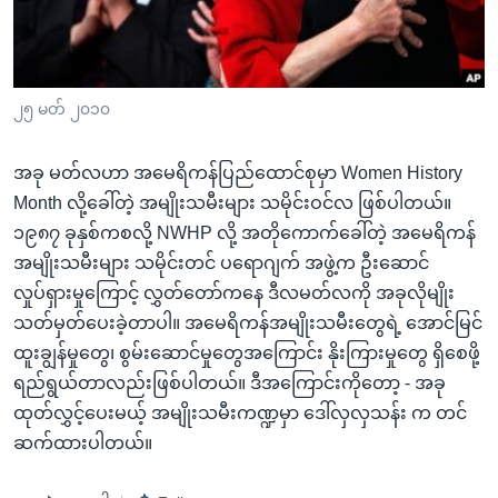
အ
သုတပဒေသာ အင်္ဂလိပ်စာ
ညွန်း
Learning English
စာမျက်နှာ
သို့
ဗွီအိုအေ လူမှုကွန်ယက်များ
၂၅ မတ် ၂၀၁၀
ကျော်
ကြည့်
အခု မတ်လဟာ အမေရိကန်ပြည်ထောင်စုမှာ Women History
ရန်
Month လို့ခေါ်တဲ့ အမျိုးသမီးများ သမိုင်းဝင်လ ဖြစ်ပါတယ်။
ဘာသာစကားများ
ရှာဖွေ
၁၉၈၇ ခုနှစ်ကစလို့ NWHP လို့ အတိုကောက်ခေါ်တဲ့ အမေရိကန်
ရန်
အမျိုးသမီးများ သမိုင်းတင် ပရောဂျက် အဖွဲ့က ဦးဆောင်
နေရာ
လှုပ်ရှားမှုကြောင့် လွှတ်တော်ကနေ ဒီလမတ်လကို အခုလိုမျိုး
သို့
သတ်မှတ်ပေးခဲ့တာပါ။ အမေရိကန်အမျိုးသမီးတွေရဲ့ အောင်မြင်
ကျော်
ထူးချွန်မှုတွေ၊ စွမ်းဆောင်မှုတွေအကြောင်း နိုးကြားမှုတွေ ရှိစေဖို့
ရန်
ရည်ရွယ်တာလည်းဖြစ်ပါတယ်။ ဒီအကြောင်းကိုတော့ - အခု
ထုတ်လွှင့်ပေးမယ့် အမျိုးသမီးကဏ္ဍမှာ ဒေါ်လှလှသန်း က တင်
ဆက်ထားပါတယ်။