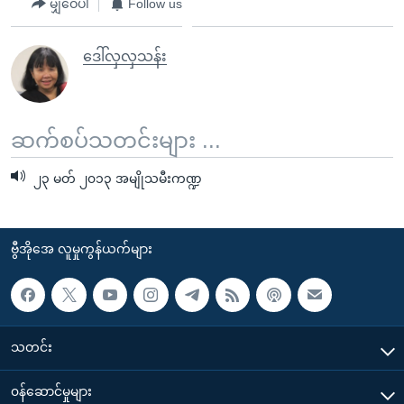
မျှဝေပါ
Follow us
ဒေါ်လှလှသန်း
ဆက်စပ်သတင်းများ ...
၂၃ မတ် ၂၀၁၃ အမျိုသမီးကဏ္ဍ
ဗွီအိုအေ လူမှုကွန်ယက်များ
သတင်း
၀န်ဆောင်မှုများ