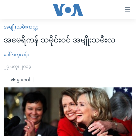
သုံး
ရ
လွယ်ကူ
အမျိုးသမီးကဏ္ဍ
မူလစာမျက်နှာ
စေ
အမေရိကန် သမိုင်းဝင် အမျိုးသမီးလ
မြန်မာ
သည့်
ကမ္ဘာ့သတင်းများ
ဒေါ်လှလှသန်း
Link
ဗွီဒီယို
နိုင်ငံတကာ
၂၄ မတ္၊ ၂၀၁၃
များ
သတင်းလွတ်လပ်ခွင့်
အမေရိကန်
မျှဝေပါ
ပင်မ
ရပ်ဝန်းတခု လမ်းတခု အလွန်
တရုတ်
အကြောင်းအရာ
သို့
အင်္ဂလိပ်စာလေ့လာမယ်
အစ္စရေး-ပါလက်စတိုင်း
ကျော်
အပတ်စဉ်ကဏ္ဍများ
အမေရိကန်သုံးအီဒီယံ
ကြည့်
ရေဒီယိုနှင့်ရုပ်သံ အချက်အလက်များ
မကြေးမုံရဲ့ အင်္ဂလိပ်စာ
ရေဒီယို
ရန်
ပင်မ
ရေဒီယို/တီဗွီအစီအစဉ်
ရုပ်ရှင်ထဲက အင်္ဂလိပ်စာ
တီဗွီ