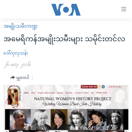
သုံး
ရ
လွယ်ကူ
အမျိုးသမီးကဏ္ဍ
မူလစာမျက်နှာ
စေ
အမေရိကန်အမျိုးသမီးများ သမိုင်းတင်လ
မြန်မာ
သည့်
ကမ္ဘာ့သတင်းများ
ဒေါ်လှလှသန်း
Link
ဗွီဒီယို
နိုင်ငံတကာ
၂၆ မတ္၊ ၂၀၁၆
များ
သတင်းလွတ်လပ်ခွင့်
အမေရိကန်
မျှဝေပါ
ပင်မ
ရပ်ဝန်းတခု လမ်းတခု အလွန်
တရုတ်
အကြောင်းအရာ
သို့
အင်္ဂလိပ်စာလေ့လာမယ်
အစ္စရေး-ပါလက်စတိုင်း
ကျော်
အပတ်စဉ်ကဏ္ဍများ
အမေရိကန်သုံးအီဒီယံ
ကြည့်
ရေဒီယိုနှင့်ရုပ်သံ အချက်အလက်များ
မကြေးမုံရဲ့ အင်္ဂလိပ်စာ
ရေဒီယို
ရန်
ပင်မ
ရေဒီယို/တီဗွီအစီအစဉ်
ရုပ်ရှင်ထဲက အင်္ဂလိပ်စာ
တီဗွီ