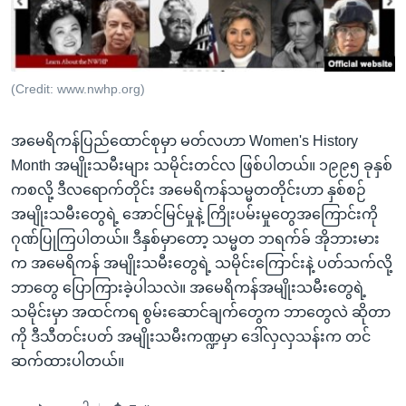
အ
သုတပဒေသာ အင်္ဂလိပ်စာ
ညွန်း
Learning English
စာမျက်နှာ
သို့
ဗွီအိုအေ လူမှုကွန်ယက်များ
(Credit: www.nwhp.org)
ကျော်
ကြည့်
အမေရိကန်ပြည်ထောင်စုမှာ မတ်လဟာ Women's History
ရန်
Month အမျိုးသမီးများ သမိုင်းတင်လ ဖြစ်ပါတယ်။ ၁၉၉၅ ခုနှစ်
ဘာသာစကားများ
ရှာဖွေ
ကစလို့ ဒီလရောက်တိုင်း အမေရိကန်သမ္မတတိုင်းဟာ နှစ်စဉ်
ရန်
အမျိုးသမီးတွေရဲ့ အောင်မြင်မှုနဲ့ ကြိုးပမ်းမှုတွေအကြောင်းကို
နေရာ
ဂုဏ်ပြုကြပါတယ်။ ဒီနှစ်မှာတော့ သမ္မတ ဘရက်ခ် အိုဘားမား
သို့
က အမေရိကန် အမျိုးသမီးတွေရဲ့ သမိုင်းကြောင်းနဲ့ ပတ်သက်လို့
ကျော်
ဘာတွေ ပြောကြားခဲ့ပါသလဲ။ အမေရိကန်အမျိုးသမီးတွေရဲ့
ရန်
သမိုင်းမှာ အထင်ကရ စွမ်းဆောင်ချက်တွေက ဘာတွေလဲ ဆိုတာ
ကို ဒီသီတင်းပတ် အမျိုးသမီးကဏ္ဍမှာ ဒေါ်လှလှသန်းက တင်
ဆက်ထားပါတယ်။