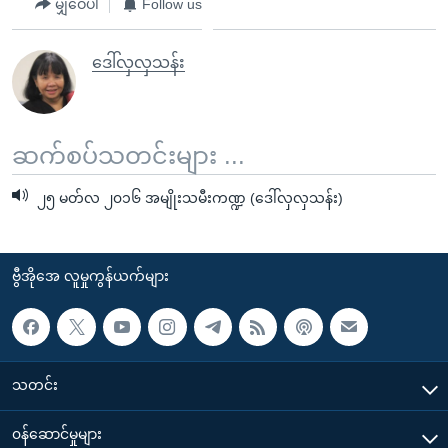
မျှဝေပါ
Follow us
ဒေါ်လှလှသန်း
ဆက်စပ်သတင်းများ ...
၂၅ မတ်လ ၂၀၁၆ အမျိုးသမီးကဏ္ဍ (ဒေါ်လှလှသန်း)
ဗွီအိုအေ လူမှုကွန်ယက်များ
သတင်း
၀န်ဆောင်မှုများ