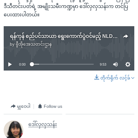
ဒီသီတင်းပတ်ရဲ့ အမျိုးသမီးကဏ္ဍမှာ ဒေါ်လှလှသန်းက တင်ပြ
ပေးထားပါတယ်။
ရန်ကုန် စည်ပင်သာယာ ရွေးကောက်ပွဲဝင်မည့် NLD ကိုယ်စားလှယ် နန့်စုရွှေစင်
by
ဗွီအိုအေသတင်းဌာန
No media source currently available
0:00
9:53
တိုက်ရိုက် လင့်ခ်
မျှဝေပါ
Follow us
ဒေါ်လှလှသန်း