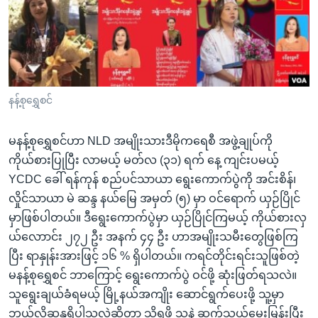
အ
သုတပဒေသာ အင်္ဂလိပ်စာ
ညွန်း
Learning English
စာမျက်နှာ
သို့
ဗွီအိုအေ လူမှုကွန်ယက်များ
ကျော်
ကြည့်
နန့်စုရွှေစင်
ရန်
ဘာသာစကားများ
ရှာဖွေ
မနန့်စုရွှေစင်ဟာ NLD အမျိုးသားဒီမိုကရေစီ အဖွဲ့ချုပ်ကို
ရန်
ကိုယ်စားပြုပြီး လာမယ့် မတ်လ (၃၁) ရက် နေ့ ကျင်းပမယ့်
နေရာ
YCDC ခေါ် ရန်ကုန် စည်ပင်သာယာ ရွေးကောက်ပွဲကို အင်းစိန်၊
သို့
လှိုင်သာယာ မဲ ဆန္ဒ နယ်မြေ အမှတ် (၅) မှာ ဝင်ရောက် ယှဉ်ပြိုင်
ကျော်
မှာဖြစ်ပါတယ်။ ဒီရွေးကောက်ပွဲမှာ ယှဉ်ပြိုင်ကြမယ့် ကိုယ်စားလှ
ရန်
ယ်လောာင်း ၂၇၂ ဦး အနက် ၄၄ ဦး ဟာအမျိုးသမီးတွေဖြစ်ကြ
ပြီး ရာနှုန်းအားဖြင့် ၁၆ % ရှိပါတယ်။ ကရင်တိုင်းရင်းသူဖြစ်တဲ့
မနန့်စုရွှေစင် ဘာကြောင့် ရွေးကောက်ပွဲ ဝင်ဖို့ ဆုံးဖြတ်ရသလဲ။
သူရွေးချယ်ခံရမယ့် မြို့နယ်အကျိုး ဆောင်ရွက်ပေးဖို့ သူ့မှာ
ဘယ်လိုဆန္ဒရှိပါသလဲဆိုတာ သိရဖို့ သူနဲ့ ဆက်သွယ်မေးမြန်းပြီး