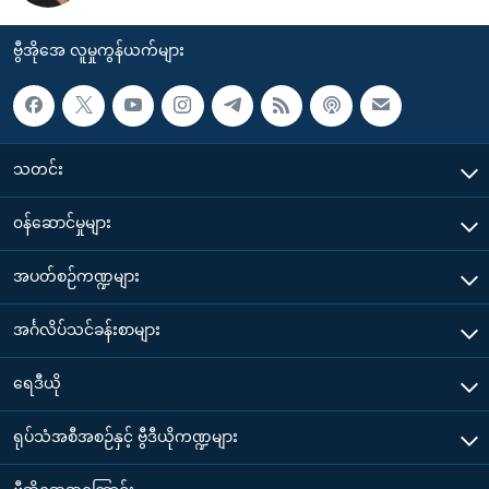
ဗွီအိုအေ လူမှုကွန်ယက်များ
သတင်း
၀န်ဆောင်မှုများ
အပတ်စဉ်ကဏ္ဍများ
အင်္ဂလိပ်သင်ခန်းစာများ
ရေဒီယို
ရုပ်သံအစီအစဉ်နှင့် ဗွီဒီယိုကဏ္ဍများ