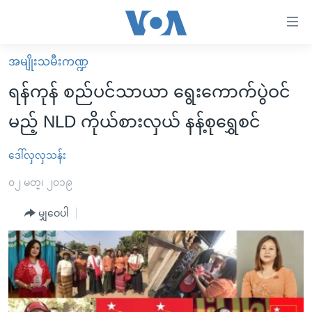
သုံး
ရ
လွယ်ကူ
အမျိုးသမီးကဏ္ဍ
မူလစာမျက်နှာ
စေ
ရန်ကုန် စည်ပင်သာယာ ရွေးကောက်ပွဲဝင်
မြန်မာ
သည့်
မည့် NLD ကိုယ်စားလှယ် နန့်စုရွှေစင်
ကမ္ဘာ့သတင်းများ
Link
ဗွီဒီယို
နိုင်ငံတကာ
ဒေါ်လှလှသန်း
များ
သတင်းလွတ်လပ်ခွင့်
အမေရိကန်
၀၂ မတ္၊ ၂၀၁၉
ပင်မ
ရပ်ဝန်းတခု လမ်းတခု အလွန်
တရုတ်
အကြောင်းအရာ
မျှဝေပါ
သို့
အင်္ဂလိပ်စာလေ့လာမယ်
အစ္စရေး-ပါလက်စတိုင်း
ကျော်
အပတ်စဉ်ကဏ္ဍများ
အမေရိကန်သုံးအီဒီယံ
ကြည့်
ရေဒီယိုနှင့်ရုပ်သံ အချက်အလက်များ
မကြေးမုံရဲ့ အင်္ဂလိပ်စာ
ရေဒီယို
ရန်
ပင်မ
ရေဒီယို/တီဗွီအစီအစဉ်
ရုပ်ရှင်ထဲက အင်္ဂလိပ်စာ
တီဗွီ