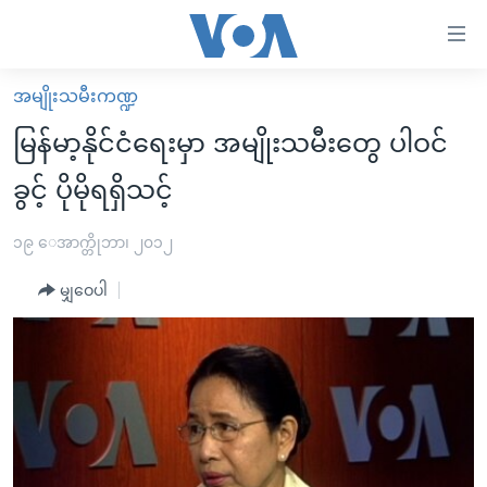
သုံး
ရ
လွယ်ကူ
အမျိုးသမီးကဏ္ဍ
မူလစာမျက်နှာ
စေ
မြန်မာ့နိုင်ငံရေးမှာ အမျိုးသမီးတွေ ပါဝင်
မြန်မာ
သည့်
ခွင့် ပိုမိုရရှိသင့်
ကမ္ဘာ့သတင်းများ
Link
ဗွီဒီယို
နိုင်ငံတကာ
၁၉ ေအာက္တိုဘာ၊ ၂၀၁၂
များ
သတင်းလွတ်လပ်ခွင့်
အမေရိကန်
ပင်မ
မျှဝေပါ
ရပ်ဝန်းတခု လမ်းတခု အလွန်
တရုတ်
အကြောင်းအရာ
သို့
အင်္ဂလိပ်စာလေ့လာမယ်
အစ္စရေး-ပါလက်စတိုင်း
ကျော်
အပတ်စဉ်ကဏ္ဍများ
အမေရိကန်သုံးအီဒီယံ
ကြည့်
ရေဒီယိုနှင့်ရုပ်သံ အချက်အလက်များ
မကြေးမုံရဲ့ အင်္ဂလိပ်စာ
ရေဒီယို
ရန်
ပင်မ
ရေဒီယို/တီဗွီအစီအစဉ်
ရုပ်ရှင်ထဲက အင်္ဂလိပ်စာ
တီဗွီ