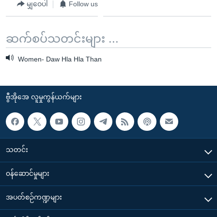
မျှဝေပါ
Follow us
ဆက်စပ်သတင်းများ ...
Women- Daw Hla Hla Than
ဗွီအိုအေ လူမှုကွန်ယက်များ
သတင်း
၀န်ဆောင်မှုများ
အပတ်စဉ်ကဏ္ဍများ