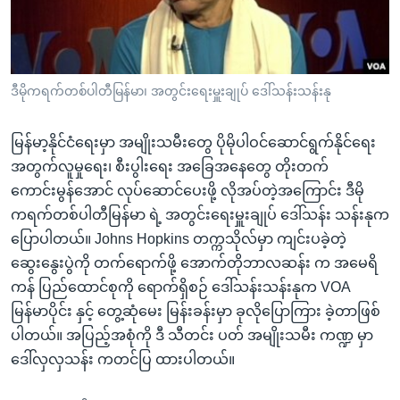
အ
သုတပဒေသာ အင်္ဂလိပ်စာ
ညွန်း
Learning English
စာမျက်နှာ
သို့
ဗွီအိုအေ လူမှုကွန်ယက်များ
ဒီမိုကရက်တစ်ပါတီမြန်မာ၊ အတွင်းရေးမှူးချုပ် ဒေါ်သန်းသန်းနု
ကျော်
ကြည့်
မြန်မာ့နိုင်ငံရေးမှာ အမျိုးသမီးတွေ ပိုမိုပါဝင်ဆောင်ရွက်နိုင်ရေး
ရန်
ဘာသာစကားများ
အတွက်လူမှုရေး၊ စီးပွါးရေး အခြေအနေတွေ တိုးတက်
ရှာဖွေ
ကောင်းမွန်အောင် လုပ်ဆောင်ပေးဖို့ လိုအပ်တဲ့အကြောင်း ဒီမို
ရန်
ကရက်တစ်ပါတီမြန်မာ ရဲ့ အတွင်းရေးမှူးချုပ် ဒေါ်သန်း သန်းနုက
နေရာ
ပြောပါတယ်။ Johns Hopkins တက္ကသိုလ်မှာ ကျင်းပခဲ့တဲ့
သို့
ဆွေးနွေးပွဲကို တက်ရောက်ဖို့ အောက်တိုဘာလဆန်း က အမေရိ
ကျော်
ကန် ပြည်ထောင်စုကို ရောက်ရှိစဉ် ဒေါ်သန်းသန်းနုက VOA
ရန်
မြန်မာပိုင်း နှင့် တွေ့ဆုံမေး မြန်းခန်းမှာ ခုလိုပြောကြား ခဲ့တာဖြစ်
ပါတယ်။ အပြည့်အစုံကို ဒီ သီတင်း ပတ် အမျိုးသမီး ကဏ္ဍ မှာ
ဒေါ်လှလှသန်း ကတင်ပြ ထားပါတယ်။