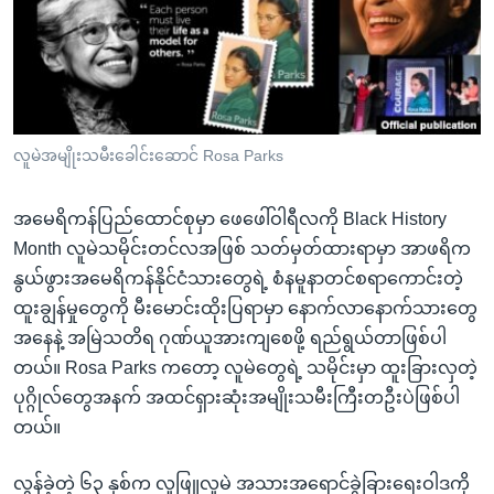
အ
သုတပဒေသာ အင်္ဂလိပ်စာ
ညွန်း
Learning English
စာမျက်နှာ
သို့
ဗွီအိုအေ လူမှုကွန်ယက်များ
ကျော်
ကြည့်
လူမဲအမျိုးသမီးခေါင်းဆောင် Rosa Parks
ရန်
ဘာသာစကားများ
ရှာဖွေ
အမေရိကန်ပြည်ထောင်စုမှာ ဖေဖေါ်ဝါရီလကို Black History
ရန်
Month လူမဲသမိုင်းတင်လအဖြစ် သတ်မှတ်ထားရာမှာ အာဖရိက
နေရာ
နွယ်ဖွားအမေရိကန်နိုင်ငံသားတွေရဲ့ စံနမူနာတင်စရာကောင်းတဲ့
သို့
ထူးချွန်မှုတွေကို မီးမောင်းထိုးပြရာမှာ နောက်လာနောက်သားတွေ
ကျော်
အနေနဲ့ အမြဲသတိရ ဂုဏ်ယူအားကျစေဖို့ ရည်ရွယ်တာဖြစ်ပါ
ရန်
တယ်။ Rosa Parks ကတော့ လူမဲတွေရဲ့ သမိုင်းမှာ ထူးခြားလှတဲ့
ပုဂ္ဂိုလ်တွေအနက် အထင်ရှားဆုံးအမျိုးသမီးကြီးတဦးပဲဖြစ်ပါ
တယ်။
လွန်ခဲ့တဲ့ ၆၃ နှစ်က လူဖြူလူမဲ အသားအရောင်ခွဲခြားရေးဝါဒကို