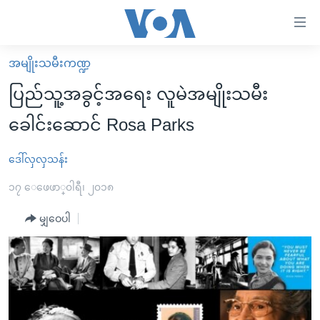
သုံး
ရ
လွယ်ကူ
အမျိုးသမီးကဏ္ဍ
မူလစာမျက်နှာ
စေ
ပြည်သူ့အခွင့်အရေး လူမဲအမျိုးသမီး
မြန်မာ
သည့်
ခေါင်းဆောင် Rosa Parks
ကမ္ဘာ့သတင်းများ
Link
ဗွီဒီယို
နိုင်ငံတကာ
ဒေါ်လှလှသန်း
များ
သတင်းလွတ်လပ်ခွင့်
အမေရိကန်
၁၇ ေဖေဖာ္၀ါရီ၊ ၂၀၁၈
ပင်မ
ရပ်ဝန်းတခု လမ်းတခု အလွန်
တရုတ်
အကြောင်းအရာ
မျှဝေပါ
သို့
အင်္ဂလိပ်စာလေ့လာမယ်
အစ္စရေး-ပါလက်စတိုင်း
ကျော်
အပတ်စဉ်ကဏ္ဍများ
အမေရိကန်သုံးအီဒီယံ
ကြည့်
ရေဒီယိုနှင့်ရုပ်သံ အချက်အလက်များ
မကြေးမုံရဲ့ အင်္ဂလိပ်စာ
ရေဒီယို
ရန်
ပင်မ
ရေဒီယို/တီဗွီအစီအစဉ်
ရုပ်ရှင်ထဲက အင်္ဂလိပ်စာ
တီဗွီ