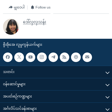
မျှဝေပါ
Follow us
ဒေါ်လှလှသန်း
ဗွီအိုအေ လူမှုကွန်ယက်များ
သတင်း
၀န်ဆောင်မှုများ
အပတ်စဉ်ကဏ္ဍများ
အင်္ဂလိပ်သင်ခန်းစာများ