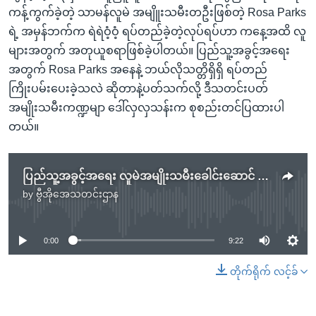
ကန့်ကွက်ခဲ့တဲ့ သာမန်လူမဲ အမျိူးသမီးတဦးဖြစ်တဲ့ Rosa Parks
ရဲ့ အမှန်ဘက်က ရဲရဲဝံ့ဝံ့ ရပ်တည်ခဲ့တဲ့လုပ်ရပ်ဟာ ကနေ့အထိ လူ
များအတွက် အတုယူစရာဖြစ်ခဲ့ပါတယ်။ ပြည်သူ့အခွင့်အရေး
အတွက် Rosa Parks အနေနဲ့ ဘယ်လိုသတ္တိရှိရှိ ရပ်တည်
ကြိုးပမ်းပေးခဲ့သလဲ ဆိုတာနဲ့ပတ်သက်လို့ ဒီသတင်းပတ်
အမျိုးသမီးကဏ္ဍမျာ ဒေါ်လှလှသန်းက စုစည်းတင်ပြထားပါ
တယ်။
ပြည်သူ့အခွင့်အရေး လူမဲအမျိုးသမီးခေါင်းဆောင် Rosa Parks
by
ဗွီအိုအေသတင်းဌာန
No media source currently available
0:00
9:22
တိုက်ရိုက် လင့်ခ်