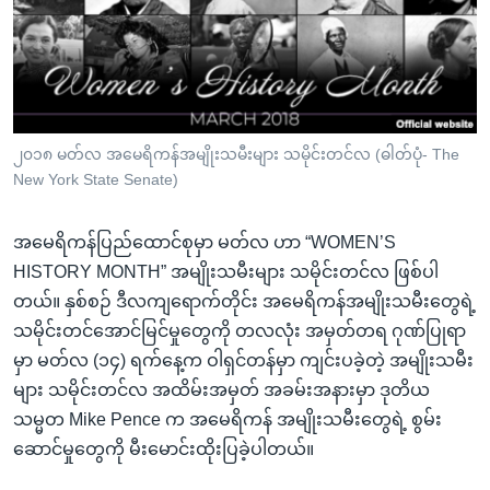
အ
သုတပဒေသာ အင်္ဂလိပ်စာ
ညွန်း
Learning English
စာမျက်နှာ
သို့
ဗွီအိုအေ လူမှုကွန်ယက်များ
ကျော်
ကြည့်
၂၀၁၈ မတ်လ အမေရိကန်အမျိုးသမီးများ သမိုင်းတင်လ (ဓါတ်ပုံ- The
New York State Senate)
ရန်
ဘာသာစကားများ
ရှာဖွေ
အမေရိကန်ပြည်ထောင်စုမှာ မတ်လ ဟာ “WOMEN’S
ရန်
HISTORY MONTH” အမျိုးသမီးများ သမိုင်းတင်လ ဖြစ်ပါ
နေရာ
တယ်။ နှစ်စဉ် ဒီလကျရောက်တိုင်း အမေရိကန်အမျိုးသမီးတွေရဲ့
သို့
သမိုင်းတင်အောင်မြင်မှုတွေကို တလလုံး အမှတ်တရ ဂုဏ်ပြုရာ
ကျော်
မှာ မတ်လ (၁၄) ရက်နေ့က ဝါရှင်တန်မှာ ကျင်းပခဲ့တဲ့ အမျိုးသမီး
ရန်
များ သမိုင်းတင်လ အထိမ်းအမှတ် အခမ်းအနားမှာ ဒုတိယ
သမ္မတ Mike Pence က အမေရိကန် အမျိုးသမီးတွေရဲ့ စွမ်း
ဆောင်မှုတွေကို မီးမောင်းထိုးပြခဲ့ပါတယ်။