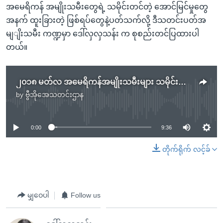
အမေရိကန် အမျိုးသမီးတွေရဲ့ သမိုင်းတင်တဲ့ အောင်မြင်မှုတွေ
အနက် ထူးခြားတဲ့ ဖြစ်ရပ်တွေနဲ့ပတ်သက်လို့ ဒီသတင်းပတ်အ
မျျိးသမီး ကဏ္ဍမှာ ဒေါ်လှလှသန်း က စုစည်းတင်ပြထားပါ
တယ်။
၂၀၁၈ မတ်လ အမေရိကန်အမျိုးသမီးများ သမိုင်းတင်လ
by
ဗွီအိုအေသတင်းဌာန
No media source currently available
0:00
9:36
တိုက်ရိုက် လင့်ခ်
မျှဝေပါ
Follow us