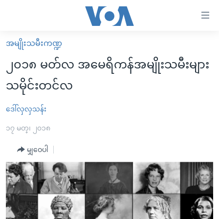
သုံး
ရ
လွယ်ကူ
အမျိုးသမီးကဏ္ဍ
မူလစာမျက်နှာ
စေ
၂၀၁၈ မတ်လ အမေရိကန်အမျိုးသမီးများ
မြန်မာ
သည့်
သမိုင်းတင်လ
ကမ္ဘာ့သတင်းများ
Link
ဗွီဒီယို
နိုင်ငံတကာ
ဒေါ်လှလှသန်း
များ
သတင်းလွတ်လပ်ခွင့်
အမေရိကန်
၁၇ မတ္၊ ၂၀၁၈
ပင်မ
ရပ်ဝန်းတခု လမ်းတခု အလွန်
တရုတ်
အကြောင်းအရာ
မျှဝေပါ
သို့
အင်္ဂလိပ်စာလေ့လာမယ်
အစ္စရေး-ပါလက်စတိုင်း
ကျော်
အပတ်စဉ်ကဏ္ဍများ
အမေရိကန်သုံးအီဒီယံ
ကြည့်
ရေဒီယိုနှင့်ရုပ်သံ အချက်အလက်များ
မကြေးမုံရဲ့ အင်္ဂလိပ်စာ
ရေဒီယို
ရန်
ပင်မ
ရေဒီယို/တီဗွီအစီအစဉ်
ရုပ်ရှင်ထဲက အင်္ဂလိပ်စာ
တီဗွီ