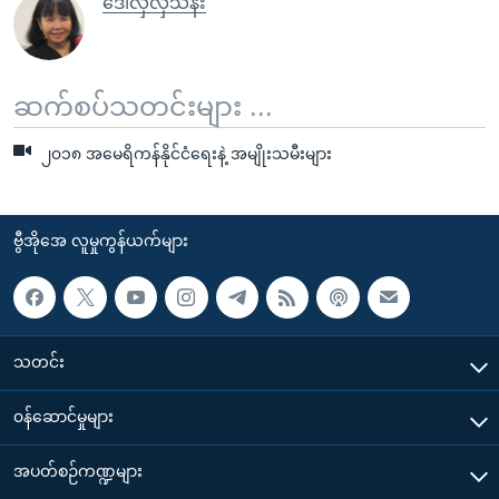
ဒေါ်လှလှသန်း
ဆက်စပ်သတင်းများ ...
၂၀၁၈ အမေရိကန်နိုင်ငံရေးနဲ့ အမျိုးသမီးများ
ဗွီအိုအေ လူမှုကွန်ယက်များ
သတင်း
၀န်ဆောင်မှုများ
အပတ်စဉ်ကဏ္ဍများ