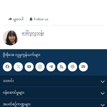
မျှဝေပါ
Follow us
ဒေါ်လှလှသန်း
ဗွီအိုအေ လူမှုကွန်ယက်များ
သတင်း
၀န်ဆောင်မှုများ
အပတ်စဉ်ကဏ္ဍများ