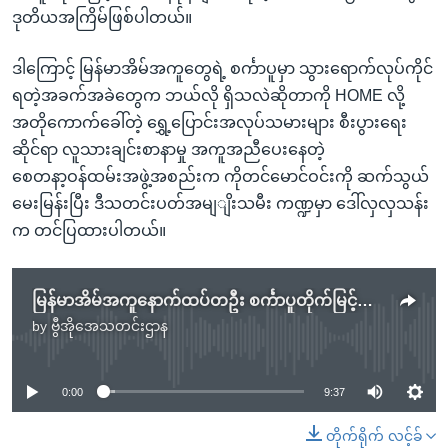
ဒုတိယအကြိမ်ဖြစ်ပါတယ်။
ဒါကြောင့် မြန်မာအိမ်အကူတွေရဲ့ စင်္ကာပူမှာ သွားရောက်လုပ်ကိုင်
ရတဲ့အခက်အခဲတွေက ဘယ်လို ရှိသလဲဆိုတာကို HOME လို့
အတိုကောက်ခေါ်တဲ့ ရွှေ့ပြောင်းအလုပ်သမားများ စီးပွားရေး
ဆိုင်ရာ လူသားချင်းစာနာမှု အကူအညီပေးနေတဲ့
စေတနာ့ဝန်ထမ်းအဖွဲ့အစည်းက ကိုတင်မောင်ဝင်းကို ဆက်သွယ်
မေးမြန်းပြီး ဒီသတင်းပတ်အမျျိးသမီး ကဏ္ဍမှာ ဒေါ်လှလှသန်း
က တင်ပြထားပါတယ်။
မြန်မာအိမ်အကူနောက်ထပ်တဦး စင်္ကာပူတိုက်မြင့်ပေါ်က ခုန်ချသေဆုံး
by
ဗွီအိုအေသတင်းဌာန
No media source currently available
0:00
9:37
တိုက်ရိုက် လင့်ခ်