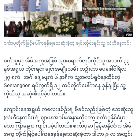
အ
သုတပဒေသာ အင်္ဂလိပ်စာ
ညွန်း
Learning English
စာမျက်နှာ
သို့
ဗွီအိုအေ လူမှုကွန်ယက်များ
ကျော်
ကြည့်
စင်္ကာပူတိုက်မြင့်ပေါ်ကခုန်ချသေဆုံးခဲ့တဲ့ ချင်းတိုင်းရင်းသူ လဲဟီနေကင်း
ရန်
ဘာသာစကားများ
ရှာဖွေ
စင်္ကာပူမှာ အိမ်အကူအဖြစ် သွားရောက်လုပ်ကိုင်သူ အသက် ၃၃
ရန်
နှစ်အရွယ် တိုင်းရင်း ချင်းအမျိုးသမီး တဦးဟာ ဖေဖေါ်ဝါရီလ
နေရာ
၂၇ ရက် ၊ အင်္ဂါနေ့ မနက် ၆ နာရီက သူ့အလုပ်ရှင်နေထိုင်တဲ့
သို့
Seerangoon ရပ်ကွက်ရှိ ၁၂ ထပ်တိုက်ပေါ်ကနေ ခုန်ချပြီး သူ့
ကျော်
ကိုယ်သူ အဆုံးစီရင်ခဲ့ပါတယ်။
ရန်
ကျောင်းနေအရွယ် ကလေးနှစ်ဦးရဲ့ မိခင်လည်းဖြစ်တဲ့ သေဆုံးသူ
(လဲဟီနေကင်း) ရဲ့ ဈာပနအခမ်းအနားကိုတော့ စင်္ကာပူနိုင်ငံမှာ
သောကြာနေ့က ကျင်းပခဲ့ပါတယ်။ စင်္ကာပူမှာ မြန်မာနိုင်ငံက အိမ်
အကူ တိုက်မြင့်ပေါ်ကနေခုန်ချသေဆုံးခဲ့တာ ဒါဟာ ၉ လ အတွင်း