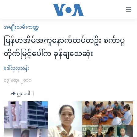
သုံး
ရ
လွယ်ကူ
အမျိုးသမီးကဏ္ဍ
မူလစာမျက်နှာ
စေ
မြန်မာအိမ်အကူနောက်ထပ်တဦး စင်္ကာပူ
မြန်မာ
သည့်
တိုက်မြင့်ပေါ်က ခုန်ချသေဆုံး
ကမ္ဘာ့သတင်းများ
Link
ဗွီဒီယို
နိုင်ငံတကာ
ဒေါ်လှလှသန်း
များ
သတင်းလွတ်လပ်ခွင့်
အမေရိကန်
၀၃ မတ္၊ ၂၀၁၈
ပင်မ
ရပ်ဝန်းတခု လမ်းတခု အလွန်
တရုတ်
အကြောင်းအရာ
မျှဝေပါ
သို့
အင်္ဂလိပ်စာလေ့လာမယ်
အစ္စရေး-ပါလက်စတိုင်း
ကျော်
အပတ်စဉ်ကဏ္ဍများ
အမေရိကန်သုံးအီဒီယံ
ကြည့်
ရေဒီယိုနှင့်ရုပ်သံ အချက်အလက်များ
မကြေးမုံရဲ့ အင်္ဂလိပ်စာ
ရေဒီယို
ရန်
ပင်မ
ရေဒီယို/တီဗွီအစီအစဉ်
ရုပ်ရှင်ထဲက အင်္ဂလိပ်စာ
တီဗွီ