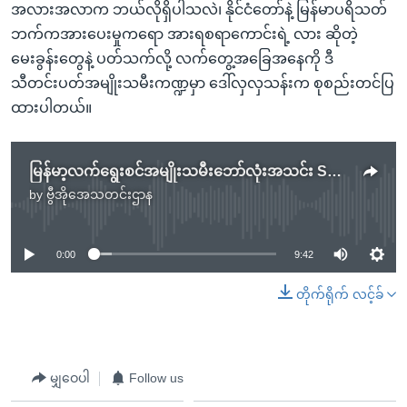
အလားအလာက ဘယ်လိုရှိပါသလဲ၊ နိုင်ငံတော်နဲ့ မြန်မာပရိသတ်
ဘက်ကအားပေးမှုကရော အားရစရာကောင်းရဲ့ လား ဆိုတဲ့
မေးခွန်းတွေနဲ့ ပတ်သက်လို့ လက်တွေ့အခြေအနေကို ဒီ
သီတင်းပတ်အမျိုးသမီးကဏ္ဍမှာ ဒေါ်လှလှသန်းက စုစည်းတင်ပြ
ထားပါတယ်။
မြန်မာ့လက်ရွေးစင်အမျိုးသမီးဘော်လုံးအသင်း SEA Games အားရဖွယ်ခြေစွမ်း
by
ဗွီအိုအေသတင်းဌာန
No media source currently available
0:00
9:42
တိုက်ရိုက် လင့်ခ်
မျှဝေပါ
Follow us