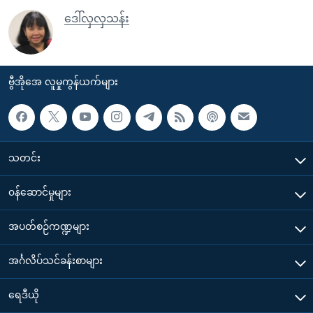
ဒေါ်လှလှသန်း
ဗွီအိုအေ လူမှုကွန်ယက်များ
သတင်း
၀န်ဆောင်မှုများ
အပတ်စဉ်ကဏ္ဍများ
အင်္ဂလိပ်သင်ခန်းစာများ
ရေဒီယို