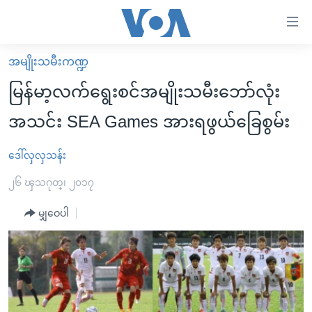
သုံး
ရ
လွယ်ကူ
အမျိုးသမီးကဏ္ဍ
မူလစာမျက်နှာ
စေ
မြန်မာ့လက်ရွေးစင်အမျိုးသမီးဘော်လုံး
မြန်မာ
သည့်
အသင်း SEA Games အားရဖွယ်ခြေစွမ်း
ကမ္ဘာ့သတင်းများ
Link
ဗွီဒီယို
နိုင်ငံတကာ
ဒေါ်လှလှသန်း
များ
သတင်းလွတ်လပ်ခွင့်
အမေရိကန်
၂၆ ၾသဂုတ္၊ ၂၀၁၇
ပင်မ
ရပ်ဝန်းတခု လမ်းတခု အလွန်
တရုတ်
အကြောင်းအရာ
မျှဝေပါ
သို့
အင်္ဂလိပ်စာလေ့လာမယ်
အစ္စရေး-ပါလက်စတိုင်း
ကျော်
အပတ်စဉ်ကဏ္ဍများ
အမေရိကန်သုံးအီဒီယံ
ကြည့်
ရေဒီယိုနှင့်ရုပ်သံ အချက်အလက်များ
မကြေးမုံရဲ့ အင်္ဂလိပ်စာ
ရေဒီယို
ရန်
ပင်မ
ရေဒီယို/တီဗွီအစီအစဉ်
ရုပ်ရှင်ထဲက အင်္ဂလိပ်စာ
တီဗွီ