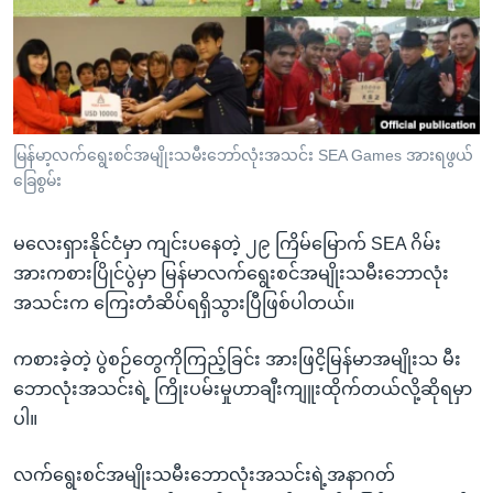
အ
သုတပဒေသာ အင်္ဂလိပ်စာ
ညွန်း
Learning English
စာမျက်နှာ
သို့
ဗွီအိုအေ လူမှုကွန်ယက်များ
ကျော်
ကြည့်
မြန်မာ့လက်ရွေးစင်အမျိုးသမီးဘော်လုံးအသင်း SEA Games အားရဖွယ်
ခြေစွမ်း
ရန်
ဘာသာစကားများ
ရှာဖွေ
မလေးရှားနိုင်ငံမှာ ကျင်းပနေတဲ့ ၂၉ ကြိမ်မြောက် SEA ဂိမ်း
ရန်
အားကစားပြိုင်ပွဲမှာ မြန်မာလက်ရွေးစင်အမျိုးသမီးဘောလုံး
နေရာ
အသင်းက ကြေးတံဆိပ်ရရှိသွားပြီဖြစ်ပါတယ်။
သို့
ကျော်
ကစားခဲ့တဲ့ ပွဲစဉ်တွေကိုကြည့်ခြင်း အားဖြငိ့မြန်မာအမျိုးသ မီး
ရန်
ဘောလုံးအသင်းရဲ့ ကြိုးပမ်းမှုဟာချီးကျူးထိုက်တယ်လို့ဆိုရမှာ
ပါ။
လက်ရွေးစင်အမျိုးသမီးဘောလုံးအသင်းရဲ့အနာဂတ်