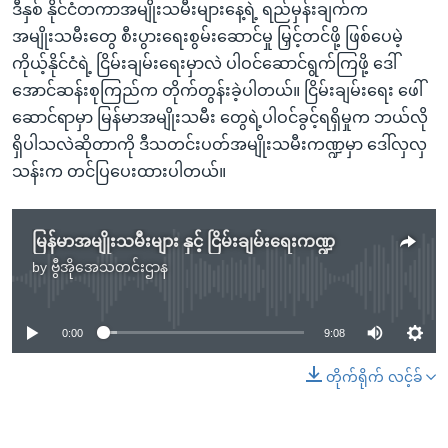
ဒီနှစ် နိုင်ငံတကာအမျိုးသမီးများနေ့ရဲ့ ရည်မှန်းချက်က
အမျိုးသမီးတွေ စီးပွားရေးစွမ်းဆောင်မှု မြှင့်တင်ဖို့ ဖြစ်ပေမဲ့
ကိုယ့်နိုင်ငံရဲ့ ငြိမ်းချမ်းရေးမှာလဲ ပါဝင်ဆောင်ရွက်ကြဖို့ ဒေါ်
အောင်ဆန်းစုကြည်က တိုက်တွန်းခဲ့ပါတယ်။ ငြိမ်းချမ်းရေး ဖေါ်
ဆောင်ရာမှာ မြန်မာအမျိုးသမီး တွေရဲ့ပါဝင်ခွင့်ရရှိမှုက ဘယ်လို
ရှိပါသလဲဆိုတာကို ဒီသတင်းပတ်အမျိုးသမီးကဏ္ဍမှာ ဒေါ်လှလှ
သန်းက တင်ပြပေးထားပါတယ်။
မြန်မာအမျိုးသမီးများ နှင့် ငြိမ်းချမ်းရေးကဏ္ဍ
by
ဗွီအိုအေသတင်းဌာန
No media source currently available
0:00
9:08
တိုက်ရိုက် လင့်ခ်