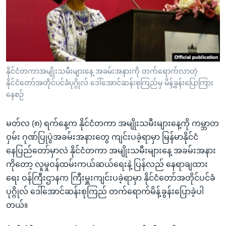
အ
သုတပဒေသာ အင်္ဂလိပ်စာ
ညွန်း
Learning English
စာမျက်နှာ
သို့
ဗွီအိုအေ လူမှုကွန်ယက်များ
ကျော်
ကြည့်
နိုင်ငံတကာအမျိုးသမီးများနေ့ အခမ်းအနားကို တက်ရောက်လာတဲ့
နိုင်ငံတော်အတိုင်ပင်ခံပုဂ္ဂိုလ် ဒေါ်အောင်ဆန်းစုကြည်မှ မိန့်ခွန်းပြောကြား
ရန်
ဘာသာစကားများ
နေစဉ်
ရှာဖွေ
ရန်
မတ်လ (၈) ရက်နေ့က နိုင်ငံတကာ အမျိုးသမီးများနေ့ကို ကမ္ဘာတ
နေရာ
ဝှမ်း ဂုဏ်ပြုပွဲအခမ်းအနားတွေ ကျင်းပခဲ့ရာမှာ မြန်မာနိုင်ငံ
သို့
နေပြည်တော်မှာလဲ နိုင်ငံတကာ အမျိုးသမီးများနေ့ အခမ်းအနား
ကျော်
ကိုတော့ လူမှုဝန်ထမ်းကယ်ဆယ်ရေးနဲ့ ပြန်လည် နေရာချထား
ရန်
ရေး ဝန်ကြီးဌာနက ကြီးမှူးကျင်းပခဲ့ရာမှာ နိုင်ငံတော်အတိုင်ပင်ခံ
ပုဂ္ဂိုလ် ဒေါ်အောင်ဆန်းစုကြည် တက်ရောက်မိန့်ခွန်းပြောခဲ့ပါ
တယ်။