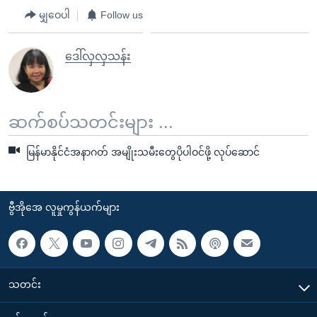
မျှဝေပါ
Follow us
ဒေါ်လှလှသန်း
ဆက်စပ်သတင်းများ ...
မြန်မာနိုင်ငံအနာဂတ် အမျိုးသမီးတွေပိုပါဝင်ဖို့ လုပ်ဆောင်
ဗွီအိုအေ လူမှုကွန်ယက်များ
သတင်း