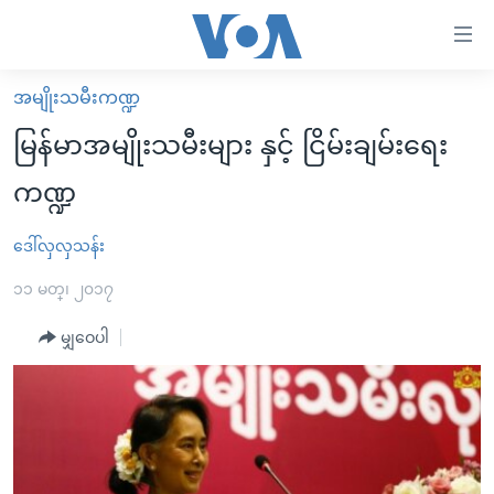
သုံး
ရ
လွယ်ကူ
အမျိုးသမီးကဏ္ဍ
မူလစာမျက်နှာ
စေ
မြန်မာအမျိုးသမီးများ နှင့် ငြိမ်းချမ်းရေး
မြန်မာ
သည့်
ကဏ္ဍ
ကမ္ဘာ့သတင်းများ
Link
ဗွီဒီယို
နိုင်ငံတကာ
ဒေါ်လှလှသန်း
များ
သတင်းလွတ်လပ်ခွင့်
အမေရိကန်
၁၁ မတ္၊ ၂၀၁၇
ပင်မ
ရပ်ဝန်းတခု လမ်းတခု အလွန်
တရုတ်
အကြောင်းအရာ
မျှဝေပါ
သို့
အင်္ဂလိပ်စာလေ့လာမယ်
အစ္စရေး-ပါလက်စတိုင်း
ကျော်
အပတ်စဉ်ကဏ္ဍများ
အမေရိကန်သုံးအီဒီယံ
ကြည့်
ရေဒီယိုနှင့်ရုပ်သံ အချက်အလက်များ
မကြေးမုံရဲ့ အင်္ဂလိပ်စာ
ရေဒီယို
ရန်
ပင်မ
ရေဒီယို/တီဗွီအစီအစဉ်
ရုပ်ရှင်ထဲက အင်္ဂလိပ်စာ
တီဗွီ