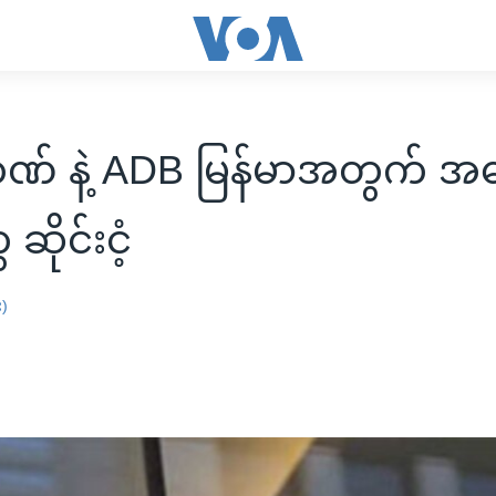
ဘဏ် နဲ့ ADB မြန်မာအတွက် 
ဆိုင်းငံ့
း)