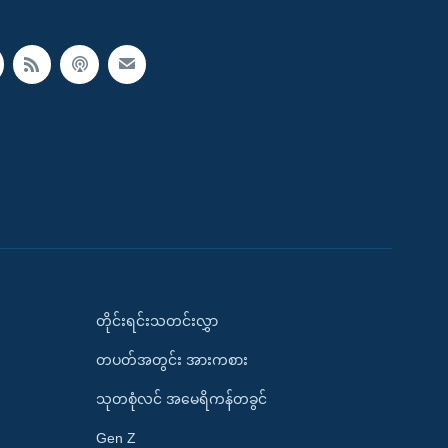
တိုင်းရင်းသတင်းလွှာ
တပတ်အတွင်း အားကစား
သုတစုံလင် အမေရိကန်တခွင်
Gen Z