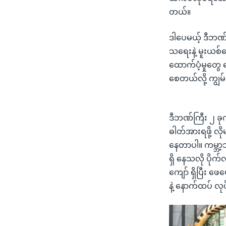
တယ်။
ဒါပေမယ့် ဒီဘဏ်တ
သရေးနဲ့ မူးယစ
ထောက်ပံ့မှုတွေ 
စေတယ်လို့ ကျွ
ဒီဘဏ်ကြီး ၂ ခု
ဓါတ်အားရဖို့ လ
နေတာပါ။ ကမ္ဘာ့ဘ
ရှိ နေသလို ပိုက်
ကျော် ရှိပြီး ဖ
နဲ့ နောက်ထပ် လု