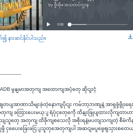
by
ဗွီအိုအေသတင်းဌာန
No media source currently available
0:00
တ်၍ နားဆင်နိုင်ပါသည်။
EMBED
---------------
 ADB မွနျမာအတှကျ အထောကျအပံ့တှေ ဆိုငျးငံ့
ာ စဈတပျအာဏာသိမျးခဲ့တဲ့နောကျပိုငျး ကမ်ဘာ့ဘဏျနဲ့ အာရှဖှံ့ဖွိုးရ
ငံအတှကျ ခထြားပေးမယ့ျ ရံပုံငှတှေကေို ထိနျးခြုပျထားလိုကျ
ပွညျသူတှေ အတှကျ ထိခိုကျစသေလို အစိုးရနဲ့မပတျသကျတဲ့ စီမံကိ
ုငျဖို့ ငှပေေးခြေးခငြျသူတှအေတှကျပါ အဆငျမပွဖွေဈသှားစတေယျ