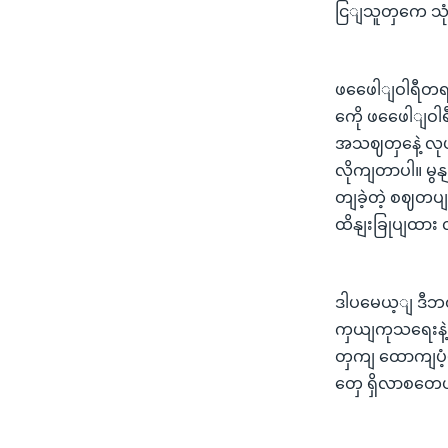
ငြျသူတှကေ သု
ဖဖေေါျဝါရီတရကျ
ကေို ဖဖေေါျဝါ
အသဈတှနေဲ့ လုပ
လိုကျတာပါ။ မွန
တျခဲ့တဲ့ စဈတပ
ထိနျးခြုပျထား
ဒါပမေယ့ျ ဒီဘဏျ
ကှယျကုသရေးနဲ့
တှကျ ထောကျပံ့မ
တှေ ရှိလာစတေ