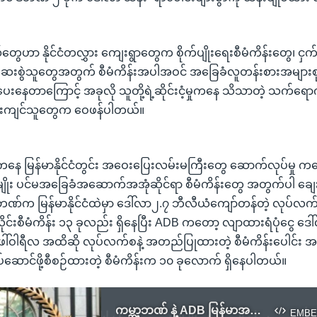
ွေဟာ နိုင်ငံတလွှား ကျေးရွာတွေက စိုက်ပျိုးရေးစီမံကိန်းတွေ၊ င
်ဆေးစွဲသူတွေအတွက် စီမံကိန်းအပါအဝင် အခြေခံလူတန်းစားအများ
ပေးနေတာကြောင့် အခုလို သူတို့ရဲ့ဆိုင်းငံ့မှုကနေ သိသာတဲ့ သက်ရောက
မ်းကျင်သူတွေက ဝေဖန်ပါတယ်။
ကနေ မြန်မာနိုင်ငံတွင်း အဝေးပြေးလမ်းမကြီးတွေ ဆောက်လုပ်မှု ကန
ိုမျိုး ပင်မအခြေခံအဆောက်အအုံဆိုင်ရာ စီမံကိန်းတွေ အတွက်ပါ ချ
ဏ်က မြန်မာနိုင်ငံထဲမှာ ဒေါ်လာ၂.၇ ဘီလီယံကျော်တန်တဲ့ လုပ်လက်စ 
လိုင်းစီမံကိန်း ၁၃ ခုလည်း ရှိနေပြီး ADB ကတော့ လျာထားရံပုံငွေ ဒေါ
ေဖေါ်ဝါရီလ အထိဆို လုပ်လက်စနဲ့ အတည်ပြုထားတဲ့ စီမံကိန်းပေါင်း အ
ပ်ဆောင်ဖို့စီစဉ်ထားတဲ့ စီမံကိန်းက ၁၀ ခုလောက် ရှိနေပါတယ်။
ကမ္ဘာ့ဘဏ် နဲ့ ADB မြန်မာအတွက် အထောက်အပံ့တွေ ဆိုင်းငံ့
EMBE