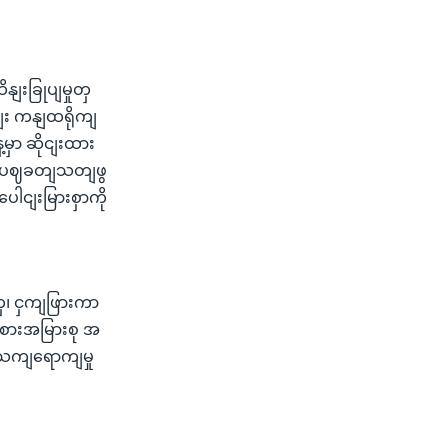
ျးခြုပျမှုတှ
ျး ကနျထရိုကျ
ှာ ဆိုငျးထား
ေို ပဈခတျသတျဖွ
ငျးမြားစှာကို
ေ၊ ငှကျဖြားကာ
စားအမြားစု အ
့ သကျရောကျမှု