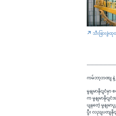
သီးခြားခွဲထု
----------------------
ကမ်ဘာ့ဘဏျ နဲ့
မွနျမာနိုငျငံမှ
က မွနျမာနိုငျ
ပျနတေဲ့ မွနျမာ
ပွီး လညျပတျနိ