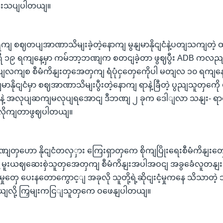
ံးသပျပါတယျ။
 စဈတပျအာဏာသိမျးခဲ့တဲ့နောကျ မွနျမာနိုငျငံနဲ့ပတျသကျတဲ့ ထိန
ရီ ၁၉ ရကျနေ့မှာ ကမ်ဘာ့ဘဏျက စတငျခဲ့တာ ဖွဈပွီး ADB ကလည
ျလကျစ စီမံကိနျးတှအေတှကျ ရံပုံငှတှေကေိုပါ မတျလ ၁၀ ရကျနေ့မ
ျမာနိုငျငံမှာ စဈအာဏာသိမျးပွီးတဲ့နောကျ ရာနဲ့ခြီတဲ့ ပွညျသူတှက
ျနဲ့ အလုပျဆကျမလုပျရအောငျ ဒီဘဏျ ၂ ခုက ဒေါျလာ သနျး- ရာပေါ
 လိုကျတာဖွဈပါတယျ။
တှဟော နိုငျငံတလှှား ကြေးရှာတှကေ စိုကျပြိုးရေးစီမံကိနျးတှ
 မူးယဈဆေးစှဲသူတှအေတှကျ စီမံကိနျးအပါအဝငျ အခွခေံလူတနျး
ှုတှေ ပေးနတောကွောင့ျ အခုလို သူတို့ရဲ့ဆိုငျးငံ့မှုကနေ သိသာတဲ
ယျလို့ ကြှမျးကငြျသူတှကေ ဝဖေနျပါတယျ။