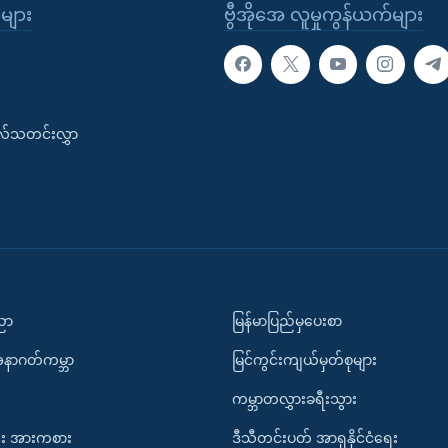
ုများ
ဗွီအိုအေ လူမှုကွန်ယက်များ
းလ်သတင်းလွှာ
ပညာ
မြန်မာပြည်မှပေးစာ
အနာဂတ်ကမ္ဘာ
မြင်ကွင်းကျယ်မှတ်စုများ
ကမ္ဘာတလွှားခရီးသွား
း အားကစား
ဒီသီတင်းပတ် အာရှနိုင်ငံရေး