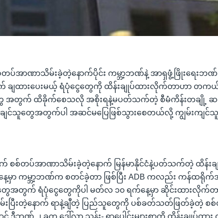
 စစ်တပ်အာဏာသိမ်းခဲ့တဲ့နောက်ပိုင်း ကမ္ဘာ့ဘဏ်နဲ့ အာရှဖွံ့ဖြိုးရေးဘ
တွက် ချထားပေးမယ့် ရံပုံငွေတွေကို ထိန်းချုပ်ထားလိုက်တာဟာ တကယ
ေ အတွက် ထိခိုက်စေသလို အစိုးရနဲ့မပတ်သက်တဲ့ စီမံကိန်းတချို့ 
ေးချေးချင်သူတွေအတွက်ပါ အဆင်မပြေဖြစ်သွားစေတယ်လို့ ကျွမ်းကျင်
က် စစ်တပ်အာဏာသိမ်းခဲ့တဲ့နောက် မြန်မာနိုင်ငံနဲ့ပတ်သက်တဲ့ ထိန်းချ
်နေ့မှာ ကမ္ဘာ့ဘဏ်က စတင်ခဲ့တာ ဖြစ်ပြီး ADB ကလည်း ကန်ထရိုက်အ
ွေအတွက် ရံပုံငွေတွေကိုပါ မတ်လ ၁၀ ရက်နေ့မှာ ဆိုင်းထားလိုက်တာပါ
းပြီးတဲ့နောက် ရာနဲ့ချီတဲ့ ပြည်သူတွေကို ပစ်ခတ်သတ်ဖြတ်ခဲ့တဲ့ စစ်
 ဒီဘဏ် ၂ ခုက ဒေါ်လာ သန်း- ရာပေါင်းများစွာကို ထိန်းချုပ်ထား 