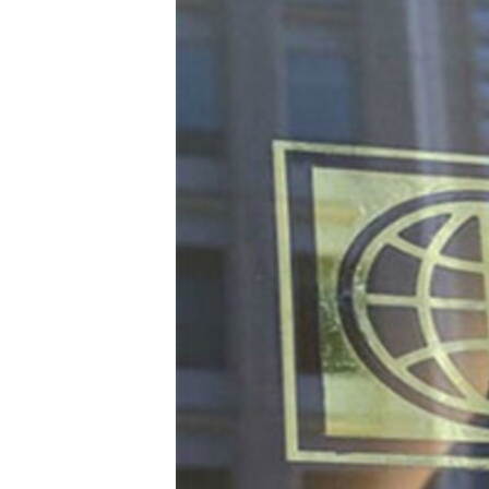
သုတပဒေသာ အင်္ဂလိပ်စာ
အ
ညွန်း
စာမျက်နှာ
သို့
ကျော်
ကြည့်
ရန်
ရှာဖွေ
ရန်
နေရာ
သို့
ကျော်
ရန်