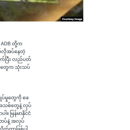
ဏ် ADB တို့က
်လိုအပ်နေတဲ့
ဆက်ပြီး လည်ပတ်
သူတွေက သုံးသပ်
ုပ်မှုတွေကို ဖေ
သစ်တွေနဲ့ လုပ်
။ မြန်မာနိုင်ငံ
တပ်နဲ့ အလုပ်
လိုက်တာဖြစ်ပါ