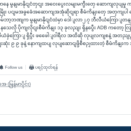
ကနေ မွနျမာနိုငျငံတှငျး အဝေးပွေးလမျးမကွီးတှေ ဆောကျလုပျမှု
ိုမြိုး ပငျမအခွခေံအဆောကျအအုံဆိုငျရာ စီမံကိနျးတှေ အတှကျပါ 
မ်ဘာ့ဘဏျက မွနျမာနိုငျငံထဲမှာ ဒေါျလာ၂.၇ ဘီလီယံကြောျတန
ှိ နသေလို ပိုကျလိုငျးစီမံကိနျး ၁၃ ခုလညျး ရှိနပွေီး ADB ကတော့ လြ
ံခှဲကြောျ ရှိပွီး ဖဖေေါျဝါရီလ အထိဆို လုပျလကျစနဲ့ အတညျပွု
ဆုံး ၉ ၉ ခုနဲ့ နောကျထပျ လုပျဆောငျဖို့စီစဉျထားတဲ့ စီမံကိနျးက 
Follow us
ပရင့်ထုတ်ရန်
ုအေ (မြန်မာပိုင်း)