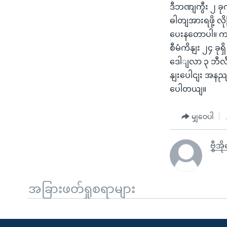
ဒီဘဏျကွီး ၂ ခု
ဓါတျအားရဖို့ လ
ပေးနတောပါ။ က
စီမံကိနျး ၂၄ ခုရ
ဒေါျလာ ၃ ဘီလီယ
နျးပေါငျး အနညျး
ပေါတယျ။
မျှဝေပါ
ဗွီအိ
အခြားဖတ်ရှုစရာများ