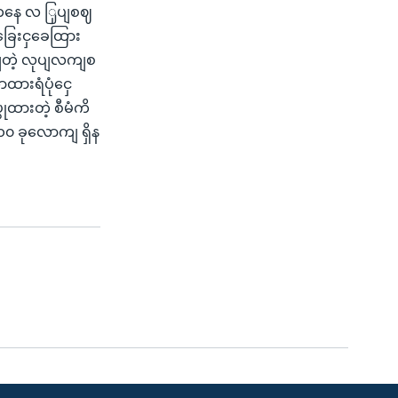
 ကနေ လ ြှပျစဈ
ခြေးငှခေထြား
ျတဲ့ လုပျလကျစ
ာထားရံပုံငှေ
ထားတဲ့ စီမံကိ
၁၀ ခုလောကျ ရှိန