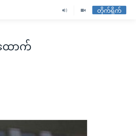
တိုက်ရိုက်
အထောက်