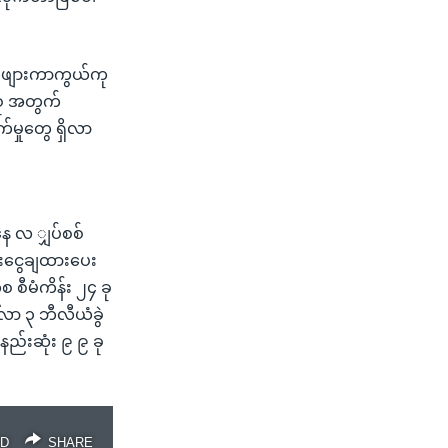
ှက်ဖျားကာကွယ်ကု
စု အတွက်
်မှုတွေ ရှိလာ
ေ လ ျှပ်စစ်
ေးငွေချထားပေး
စီမံကိန်း ၂၄ ခု
်လာ ၃ ဘီလီယံခွဲ
နည်းဆုံး ၉ ၉ ခု
D
SHARE