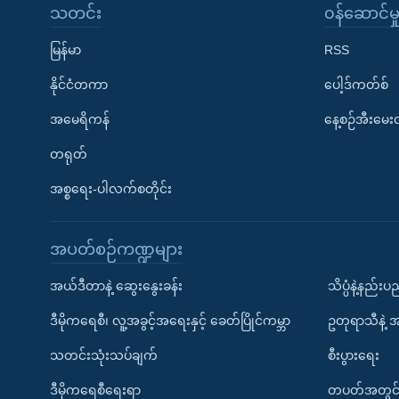
သတင်း
၀န်ဆောင်မှ
မြန်မာ
RSS
နိုင်ငံတကာ
ပေါ့ဒ်ကတ်စ်
အမေရိကန်
နေ့စဉ်အီးမေ
တရုတ်
အစ္စရေး-ပါလက်စတိုင်း
အပတ်စဉ်ကဏ္ဍများ
အယ်ဒီတာနဲ့ ဆွေးနွေးခန်း
သိပ္ပံနဲ့နည်း
ဒီမိုကရေစီ၊ လူ့အခွင့်အရေးနှင့် ခေတ်ပြိုင်ကမ္ဘာ
ဥတုရာသီနဲ့ 
သတင်းသုံးသပ်ချက်
စီးပွားရေး
ဒီမိုကရေစီရေးရာ
တပတ်အတွင်