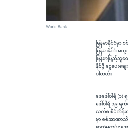
World Bank
မြန်မာနိုင်ငံမှာ
မြန်မာနိုင်ငံအ
မြန်မာပြည်သူတွ
နိုင်ဖို့ ငွေပ
ပါတယ်။
ဖေဖေါ်ဝါရီ (၁) ရ
ဖေါ်ဝါရီ ၁၉ ရက
လက်စ စီမံကိန်းတ
မှာ စစ်အာဏာသိမ်
ဆက်မလုပ်ရအောင်