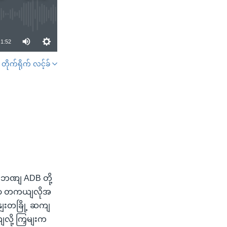
1:52
တိုက်ရိုက် လင့်ခ်
SHARE
ေးဘဏျ ADB တို့
တာဟာ တကယျလိုအ
နျးတခြို့ ဆကျ
လို့ ကြှမျးက