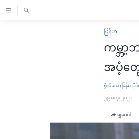
သုံး
ရ
ရှာဖွေ
လွယ်ကူ
မူလစာမျက်နှာ
မြန်မာ
ရ
စေ
မြန်မာ
လာ
ကမ္ဘာ့
သည့်
ဒ်
ကမ္ဘာ့သတင်းများ
Link
ဗွီဒီယို
နိုင်ငံတကာ
အပံ့တွေ 
များ
သတင်းလွတ်လပ်ခွင့်
အမေရိကန်
ပင်မ
ရပ်ဝန်းတခု လမ်းတခု အလွန်
တရုတ်
ဗွီအိုအေ (မြန်မာပိုင်
အကြောင်းအရာ
အင်္ဂလိပ်စာလေ့လာမယ်
အစ္စရေး-ပါလက်စတိုင်း
၂၉ မတ္၊ ၂၀၂၁
သို့
အပတ်စဉ်ကဏ္ဍများ
အမေရိကန်သုံးအီဒီယံ
ကျော်
မျှဝေပါ
ကြည့်
ရေဒီယိုနှင့်ရုပ်သံ အချက်အလက်များ
မကြေးမုံရဲ့ အင်္ဂလိပ်စာ
ရေဒီယို
ရန်
ရေဒီယို/တီဗွီအစီအစဉ်
ရုပ်ရှင်ထဲက အင်္ဂလိပ်စာ
တီဗွီ
ပင်မ