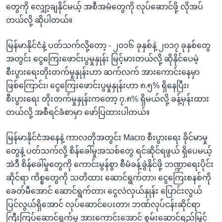
တွေကို လျှော့ချနိုင်မယ့် အစီအမံတွေကို လုပ်ဆောင်ဖို့ လိုအပ်
တယ်လို့ ဆိုပါတယ်။
မြန်မာနိုင်ငံနဲ့ ပတ်သက်လို့တော့ - ၂၀၁၆ ခုနှစ်နဲ့ ၂၀၁၇ ခုနှစ်တွေ
အတွင်း ငွေကြေးဖောင်းပွမှုနှုန်း မြင့်မားတယ်လို့ ဆိုနိုင်ပေမဲ့
စီးပွားရေးတိုးတက်မှုနှုန်းဟာ ဆက်လက် အားကောင်းနေမှာ
ဖြစ်ကြောင်း၊ ငွေကြေးဖောင်းပွမှုနှုန်းဟာ ၈.၅% ရှိနေပြီး၊
စီးပွားရေး တိုးတက်မှုနှုန်းကတော့ ၇.၈% ရှိမယ်လို့ ခန့်မှန်းထား
တယ်လို့ အစီရင်ခံစာမှာ ဖော်ပြထားပါတယ်။
မြန်မာနိုင်ငံအနေနဲ့ ကာလတိုအတွင်း Macro စီးပွားရေး ခိုင်မာမှု
တွေနဲ့ ပတ်သက်လို့ စိန်ခေါ်မှုအသစ်တွေ ရင်ဆိုင်ရဖွယ် ရှိပေမယ့်
အဲဒီ စိန်ခေါ်မှုတွေကို ကောင်းမွန်စွာ စီမံခန့်ခွဲနိုင်ဖို့ ဘဏ္ဍာရေးပိုင်း
ဆိုင်ရာ ကိစ္စတွေကို သတိထား ဆောင်ရွက်တာ၊ ငွေကြေးစနစ်ကို
ခေတ်မီအောင် ဆောင်ရွက်တာ၊ ငွေလဲလှယ်နှုန်း ပြောင်းလွယ်
ပြင်လွယ်ရှိအောင် လုပ်ဆောင်ပေးတာ၊ ဘဏ်လုပ်ငန်းဆိုင်ရာ
ကြီးကြပ်ဆောင်ရွက်မှု အားကောင်းအောင် စွမ်းဆောင်ရည်မြှင့်