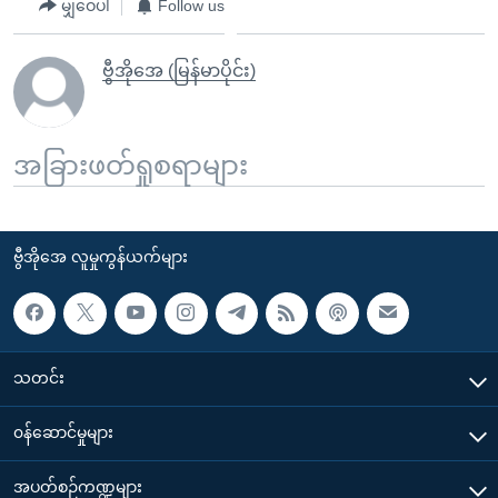
မျှဝေပါ
Follow us
ဗွီအိုအေ (မြန်မာပိုင်း)
အခြားဖတ်ရှုစရာများ
ဗွီအိုအေ လူမှုကွန်ယက်များ
သတင်း
၀န်ဆောင်မှုများ
အပတ်စဉ်ကဏ္ဍများ