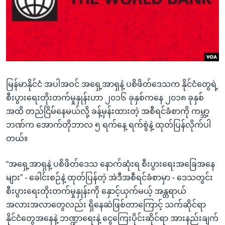
အ
သုတပဒေသာ အင်္ဂလိပ်စာ
ညွန်း
Learning English
စာမျက်နှာ
သို့
ဗွီအိုအေ လူမှုကွန်ယက်များ
ကျော်
ကြည့်
မြန်မာနိုင်ငံ အပါအဝင် အရှေ့အာရှနဲ့ ပစိဖိတ်ဒေသက နိုင်ငံတွေရဲ့
ရန်
ဘာသာစကားများ
စီးပွားရေးတိုးတက်မှုနှုန်းဟာ ၂၀၁၆ ခုနှစ်ကနေ ၂၀၁၈ ခုနှစ်
ရှာဖွေ
အထိ တည်ငြိမ်နေမယ်လို့ ခန့်မှန်းထားတဲ့ အစီရင်ခံစာကို ကမ္ဘာ့
ရန်
ဘဏ်က အောက်တိုဘာလ ၅ ရက်နေ့ ရက်စွဲနဲ့ ထုတ်ပြန်လိုက်ပါ
နေရာ
တယ်။
သို့
ကျော်
“အရှေ့အာရှနဲ့ ပစိဖိတ်ဒေသ နောက်ဆုံးရ စီးပွားရေးအခြေအနေ
ရန်
များ” - ခေါင်းစဉ်နဲ့ ထုတ်ပြန်တဲ့ အဲဒီအစီရင်ခံစာမှာ - ဒေသတွင်း
စီးပွားရေးတိုးတက်မှုနှုန်းကို နှောင့်ယှက်မယ့် အန္တရာယ်
အလားအလာတွေလည်း ရှိနေဆဲဖြစ်တာကြောင့် သက်ဆိုင်ရာ
နိုင်ငံတွေအနေနဲ့ ဘဏ္ဍာရေးနဲ့ ငွေကြေးပိုင်းဆိုင်ရာ အားနည်းချက်