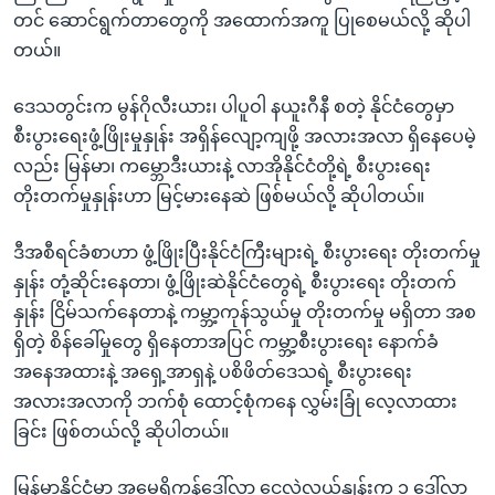
တင် ဆောင်ရွက်တာတွေကို အထောက်အကူ ပြုစေမယ်လို့ ဆိုပါ
တယ်။
ဒေသတွင်းက မွန်ဂိုလီးယား၊ ပါပူဝါ နယူးဂီနီ စတဲ့ နိုင်ငံတွေမှာ
စီးပွားရေးဖွံ့ဖြိုးမှုနှုန်း အရှိန်လျော့ကျဖို့ အလားအလာ ရှိနေပေမဲ့
လည်း မြန်မာ၊ ကမ္ဘောဒီးယားနဲ့ လာအိုနိုင်ငံတို့ရဲ့ စီးပွားရေး
တိုးတက်မှုနှုန်းဟာ မြင့်မားနေဆဲ ဖြစ်မယ်လို့ ဆိုပါတယ်။
ဒီအစီရင်ခံစာဟာ ဖွံ့ဖြိုးပြီးနိုင်ငံကြီးများရဲ့ စီးပွားရေး တိုးတက်မှု
နှုန်း တုံ့ဆိုင်းနေတာ၊ ဖွံ့ဖြိုးဆဲနိုင်ငံတွေရဲ့ စီးပွားရေး တိုးတက်
နှုန်း ငြိမ်သက်နေတာနဲ့ ကမ္ဘာ့ကုန်သွယ်မှု တိုးတက်မှု မရှိတာ အစ
ရှိတဲ့ စိန်ခေါ်မှုတွေ ရှိနေတာအပြင် ကမ္ဘာ့စီးပွားရေး နောက်ခံ
အနေအထားနဲ့ အရှေ့အာရှနဲ့ ပစိဖိတ်ဒေသရဲ့ စီးပွားရေး
အလားအလာကို ဘက်စုံ ထောင့်စုံကနေ လွှမ်းခြုံ လေ့လာထား
ခြင်း ဖြစ်တယ်လို့ ဆိုပါတယ်။
မြန်မာနိုင်ငံမှာ အမေရိကန်ဒေါ်လာ ငွေလဲလှယ်နှုန်းက ၁ ဒေါ်လာ