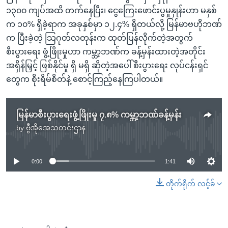
၁၃၀၀ ကျပ်အထိ တက်နေပြီး၊ ငွေကြေးဖောင်းပွမှုနှုန်းဟာ မနှစ်
က ၁၀% ရှိခဲ့ရာက အခုနှစ်မှာ ၁၂.၄% ရှိတယ်လို့ မြန်မာဗဟိုဘဏ်
က ပြီးခဲ့တဲ့ သြဂုတ်လတုန်းက ထုတ်ပြန်လိုက်တဲ့အတွက်
စီးပွားရေး ဖွံ့ဖြိုးမှုဟာ ကမ္ဘာ့ဘဏ်က ခန့်မှန်းထားတဲ့အတိုင်း
အရှိန်မြှင့် ဖြစ်နိုင်မှု ရှိ မရှိ ဆိုတဲ့အပေါ် စီးပွားရေး လုပ်ငန်းရှင်
တွေက စိုးရိမ်စိတ်နဲ့ စောင့်ကြည့်နေကြပါတယ်။
မြန်မာစီးပွားရေးဖွံ့ဖြိုးမှု ၇.၈% ကမ္ဘာ့ဘဏ်ခန့်မှန်း
by
ဗွီအိုအေသတင်းဌာန
No media source currently available
0:00
1:41
တိုက်ရိုက် လင့်ခ်