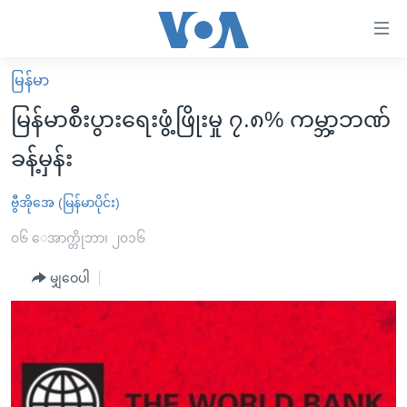
သုံး
ရ
လွယ်ကူ
မြန်မာ
မူလစာမျက်နှာ
စေ
မြန်မာစီးပွားရေးဖွံ့ဖြိုးမှု ၇.၈% ကမ္ဘာ့ဘဏ်
မြန်မာ
သည့်
ခန့်မှန်း
ကမ္ဘာ့သတင်းများ
Link
ဗွီဒီယို
နိုင်ငံတကာ
ဗွီအိုအေ (မြန်မာပိုင်း)
များ
သတင်းလွတ်လပ်ခွင့်
အမေရိကန်
၀၆ ေအာက္တိုဘာ၊ ၂၀၁၆
ပင်မ
ရပ်ဝန်းတခု လမ်းတခု အလွန်
တရုတ်
အကြောင်းအရာ
မျှဝေပါ
သို့
အင်္ဂလိပ်စာလေ့လာမယ်
အစ္စရေး-ပါလက်စတိုင်း
ကျော်
အပတ်စဉ်ကဏ္ဍများ
အမေရိကန်သုံးအီဒီယံ
ကြည့်
ရေဒီယိုနှင့်ရုပ်သံ အချက်အလက်များ
မကြေးမုံရဲ့ အင်္ဂလိပ်စာ
ရေဒီယို
ရန်
ပင်မ
ရေဒီယို/တီဗွီအစီအစဉ်
ရုပ်ရှင်ထဲက အင်္ဂလိပ်စာ
တီဗွီ