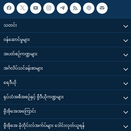
သတင်း
၀န်ဆောင်မှုများ
အပတ်စဉ်ကဏ္ဍများ
အင်္ဂလိပ်သင်ခန်းစာများ
ရေဒီယို
ရုပ်သံအစီအစဉ်နှင့် ဗွီဒီယိုကဏ္ဍများ
ဗွီအိုအေအကြောင်း
ဗွီအိုအေ မိုဘိုင်းလ်အက်ပ်များ ဒေါင်းလုတ်ယူရန်