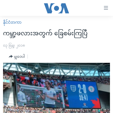
သုံး
ရ
လွယ်ကူ
နိုင်ငံတကာ
မူလစာမျက်နှာ
စေ
ကမ္ဘာ့ဖလားအတွက် ခြေစမ်းကြပြီ
မြန်မာ
သည့်
ကမ္ဘာ့သတင်းများ
၀၃ ဇြန္၊ ၂၀၁၈
Link
ဗွီဒီယို
နိုင်ငံတကာ
မျှဝေပါ
များ
သတင်းလွတ်လပ်ခွင့်
အမေရိကန်
ပင်မ
ရပ်ဝန်းတခု လမ်းတခု အလွန်
တရုတ်
အကြောင်းအရာ
သို့
အင်္ဂလိပ်စာလေ့လာမယ်
အစ္စရေး-ပါလက်စတိုင်း
ကျော်
အပတ်စဉ်ကဏ္ဍများ
အမေရိကန်သုံးအီဒီယံ
ကြည့်
ရေဒီယိုနှင့်ရုပ်သံ အချက်အလက်များ
မကြေးမုံရဲ့ အင်္ဂလိပ်စာ
ရေဒီယို
ရန်
ပင်မ
ရေဒီယို/တီဗွီအစီအစဉ်
ရုပ်ရှင်ထဲက အင်္ဂလိပ်စာ
တီဗွီ