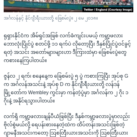
အ
သုတပဒေသာ အင်္ဂလိပ်စာ
ညွန်း
Learning English
အင်္ဂလန်နှင့် နိုင်ဂျီးရီးယားတို့ ခြေစမ်းပွဲ။ ၂ မေ ၂၀၁၈။
စာမျက်နှာ
သို့
ဗွီအိုအေ လူမှုကွန်ယက်များ
ကျော်
ရုရှားနိုင်ငံက အိမ်ရှင်အဖြစ် လက်ခံကျင်းပမယ့် ကမ္ဘာ့ဖလား
ကြည့်
ဘောလုံးပြိုင်ပွဲ စတင်ဖို့ ၁၁ ရက်ပဲ လိုတော့ပြီး ဒီနှစ်ပြိုင်ပွဲဝင်ခွင့်
ရန်
ရတဲ့ အသင်း အတော်များများဟာ ဒီကြားထဲမှာ ခြေစမ်းပွဲတွေ
ဘာသာစကားများ
ရှာဖွေ
ကစားနေကြပါတယ်။
ရန်
ဇွန်လ ၂ ရက်၊ စနေနေ့က ခြေစမ်းပွဲ ၅ ပွဲ ကစားကြပြီး အုပ်စု G
နေရာ
က အင်္ဂလန်အသင်းနဲ့ အုပ်စု D က နိုင်ဂျီးရီးယားတို့ လန်ဒန်
သို့
မြို့တော်က Wembley ကွင်းမှာ ကန်တဲ့ပွဲမှာ အင်္ဂလန်က ၂ ဂိုး ၁
ကျော်
ဂိုးနဲ့ အနိုင်ရသွားပါတယ်။
ရန်
လက်ရှိ ကမ္ဘာ့ဖလားချန်ပီယံဖြစ်ပြီး ဒီနှစ်ကမ္ဘာ့ဖလားပွဲမှာလည်း
ဗိုလ်စွဲမယ်လို့ ရေပန်းစားနေတဲ့ထဲက ထိပ်တန်းအသင်းဖြစ်တဲ့
ဂျာမနီအသင်းကတော့ သြစတြီးယားအသင်းကို သြစတြီးယား