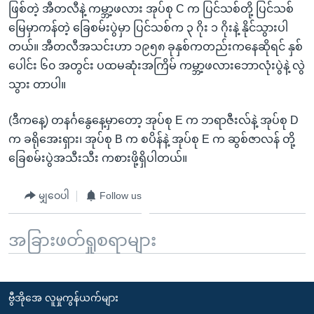
ဖြစ်တဲ့ အီတလီနဲ့ ကမ္ဘာ့ဖလား အုပ်စု C က ပြင်သစ်တို့ ပြင်သစ်
မြေမှာကန်တဲ့ ခြေစမ်းပွဲမှာ ပြင်သစ်က ၃ ဂိုး ၁ ဂိုးနဲ့ နိုင်သွားပါ
တယ်။ အီတလီအသင်းဟာ ၁၉၅၈ ခုနှစ်ကတည်းကနေဆိုရင် နှစ်
ပေါင်း ၆၀ အတွင်း ပထမဆုံးအကြိမ် ကမ္ဘာ့ဖလားဘောလုံးပွဲနဲ့ လွဲ
သွား တာပါ။
(ဒီကနေ့) တနင်္ဂနွေနေ့မှာတော့ အုပ်စု E က ဘရာဇီးလ်နဲ့ အုပ်စု D
က ခရိုအေးရှား၊ အုပ်စု B က စပိန်နဲ့ အုပ်စု E က ဆွစ်ဇာလန် တို့
ခြေစမ်းပွဲအသီးသီး ကစားဖို့ရှိပါတယ်။
မျှဝေပါ
Follow us
အခြားဖတ်ရှုစရာများ
ဗွီအိုအေ လူမှုကွန်ယက်များ