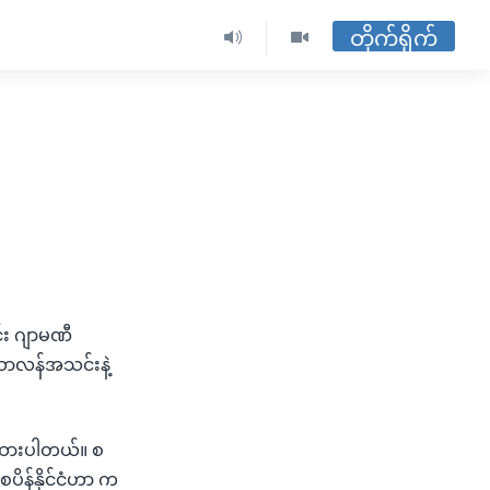
တိုက်ရိုက်
်း ဂျာမဏီ
်သာလန်အသင်းနဲ့
ားထားပါတယ်။ စ
စပိန်နိုင်ငံဟာ က