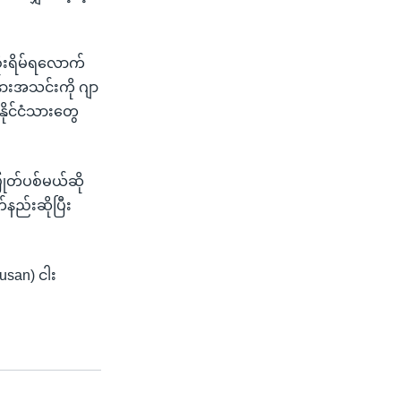
ုးရိမ်ရလောက်
နားအသင်းကို ဂျာ
 နိုင်ငံသားတွေ
ြုတ်ပစ်မယ်ဆို
နည်းဆိုပြီး
san) ငါး