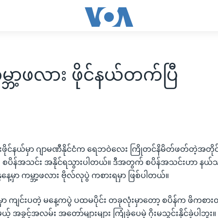
မ္ဘာ့ဖလား ဖိုင်နယ်တက်ပြီ
းဖိုင်နယ်မှာ ဂျာမဏီနိုင်ငံက ရေဘဝဲလေး ကြိုတင်နိမိတ်ဖတ်တဲ့အတိုင
့်ပြီး စပိန်အသင်း အနိုင်ရသွားပါတယ်။ ဒီအတွက် စပိန်အသင်းဟာ နယ
ေနေ့မှာ ကမ္ဘာ့ဖလား ဗိုလ်လုပွဲ ကစားရမှာ ဖြစ်ပါတယ်။
 ကျင်းပတဲ့ မနေ့ကပွဲ ပထမပိုင်း တခုလုံးမှာတော့ စပိန်က ဖိကစ
့် အခွင့်အလမ်း အတော်များများ ကြုံခဲ့ပေမဲ့ ဂိုးမသွင်းနိုင်ခဲ့ပါဘူး။ 