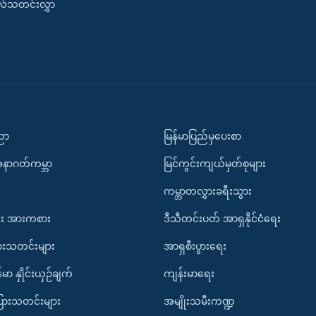
းလ်သတင်းလွှာ
ပညာ
မြန်မာပြည်မှပေးစာ
အနာဂတ်ကမ္ဘာ
မြင်ကွင်းကျယ်မှတ်စုများ
ကမ္ဘာတလွှားခရီးသွား
း အားကစား
ဒီသီတင်းပတ် အာရှနိုင်ငံရေး
ားသတင်းများ
အာရှစီးပွားရေး
်မာ နှိုင်းယှဉ်ချက်
ကျန်းမာရေး
ပြားသတင်းများ
အမျိုးသမီးကဏ္ဍ