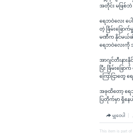
အတိုင်း မဖြစ်ဘဲ
ရေဘဝဲလေး ပေါလ
တဲ့ ခြိမ်းခြော
မဏီက နိုင်မယ်ဆိုပ
ရေဘဝဲလေးကို 
အာဂျင်တီးနားနိ
ပြီး ခြိမ်းခြော
ကြော်ငြာတွေ 
အခုထိတော့ ရေဘဝ
ပြတိုက်မှာ ရှိန
မျှဝေပါ
This item is part of