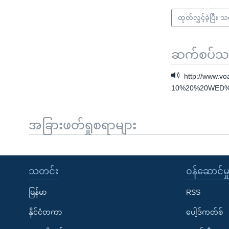
ထုတ်လွှင့်ခဲ့ပြီး 
ဆက်စပ်သတင
http://www.vo
10%20%20WED%
အခြားဖတ်ရှုစရာများ
သတင်း
၀န်ဆောင်မှ
မြန်မာ
RSS
နိုင်ငံတကာ
ပေါ့ဒ်ကတ်စ်