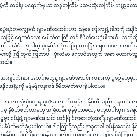
လုပွဲကို တခါမှ မရောက်ဖူးဘဲ အခုတကြိမ် ပထမဆုံးအကြိမ် ကမ္ဘာ့ဖလား 
်စုပွဲစဉ်တလျှောက် ဂျာမဏီအသင်းဟာ သြစတြေးလျနဲ့ ဂါနာကို အနို
် စသဖြင့် ရေဘဝဲလေး ပေါလ်က ကြိုတင် နိမိတ်ပေးခဲ့ပါတယ်။ သက်ဆိ
တော်အလံပုံတွေ ပါတဲ့ ပုံးနှစ်ပုံးကို ယှဉ်ချထားပြီး ရေဘဝဲလေး တက်သွာ
သင်းလို့ ကြိုတွက်ကြတာပါ။ ပုံးထဲမှာ ရေဘဝဲအတွက် အစာ ယောက်သ
ါတယ်။
 အာဂျင်တီးနား အသင်းတွေနဲ့ ဂျာမဏီအသင်း ကစားတဲ့ ပွဲစဉ်တွေမ
င်အရှုံးကို မှန်မှန်ကန်ကန် နိမိတ်ဖတ်ပေးခဲ့ပါတယ်။
 ဘောလုံးပွဲတွေရဲ့ ၇၀% လောက် အရှုံးအနိုင်ကိုလည်း ရေဘဝဲလေး ပ
ပေမဲ့ နိမိတ်ဖတ်တာတွေ အမြဲတမ်း မှန်ခဲ့တာတော့ မဟုတ်ပါဘူး။ အရင်
ွဲမှာ စပိန်နဲ့ ဂျာမဏီအသင်း ယှဉ်ပြိုင်ကစားတဲ့အချိန် ဂျာမဏီအသင်း န
း နိမိတ်ဖတ်ခဲ့ဖူးပါတယ်။ ဒါကြောင့်လည်း အခုတခါ စပိန်အသင်း နိုင
မှားနိုင်တယ်ဆိုပြီး ဂျာမန် ဘောလုံးဝါသနာရှင်တွေ မျှော်လင့်ခဲ့ကြတာပါ