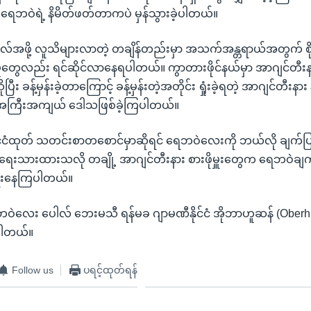
 ရေဘဝဲရဲ့ နိမိတ်ဖတ်တာကပဲ မှန်သွားခဲ့ပါတယ်။
်အဖို့ လူသိများလာတဲ့ တချိန်တည်းမှာ အသက်အန္တရာယ်အတွက် စိ
က်မှုတွေလည်း ရင်ဆိုင်လာနေရပါတယ်။ ကွာတားဖိုင်နယ်မှာ အာဂျင်တီး
ြီး ခန့်မှန်းခဲ့တာကြောင့် ခန့်မှန်းတဲ့အတိုင်း ရှုံးခဲ့ရတဲ့ အာဂျင်တီးနား
အကြီးအကျယ် ဒေါသဖြစ်ခဲ့ကြပါတယ်။
ုင်ငံထုတ် သတင်းစာတစောင်မှာဆိုရင် ရေဘဝဲလေးကို ဘယ်လို ချက်ပ
က် ရေးသားထားသလို တချို့ အာဂျင်တီးနား စားဖိုမှူးတွေက ရေဘဝဲချက်
ရေးနေကြပါတယ်။
ဲလေး ပေါလ် ဘေးမသီ ရန်မခ ဂျာမဏီနိုင်ငံ အိုဘာဟူဆန် (Oberhu
ေပါတယ်။
Follow us
ပရင့်ထုတ်ရန်