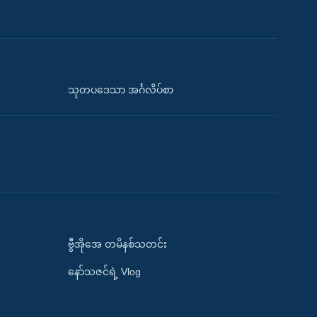
သုတပဒေသာ အင်္ဂလိပ်စာ
ဗွီအိုအေ တမိနစ်သတင်း
နော်သဇင်ရဲ့ Vlog