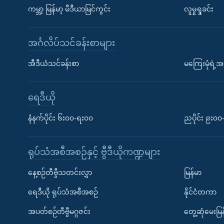
ကမ္ဘာ့ မြန်မာ့ မီဒီယာမြင်ကွင်း
လူမှုရှုခင်း
အင်္ဂလိပ်သင်ခန်းစာများ
အီဒီယံသင်ခန်းစာ
မကြေးမုံရဲ့အင
ရေဒီယို
နံနက်ပိုင်း ၆း၀၀-ရး၀၀
ညပိုင်း ၉း၀
ရုပ်သံအစီအစဉ်နှင့် ဗွီဒီယိုကဏ္ဍများ
နေ့စဉ်တီဗွီသတင်းလွှာ
မြန်မာ
ရေဒီယို ရုပ်သံအစီအစဉ်
နိုင်ငံတကာ
အပတ်စဉ်တီဗွီမဂ္ဂဇင်း
တွေ့ဆုံမေးမြန