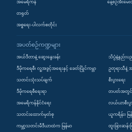
အမေရိကန်
နေ့စဉ်အီးမေ
တရုတ်
အစ္စရေး-ပါလက်စတိုင်း
အပတ်စဉ်ကဏ္ဍများ
အယ်ဒီတာနဲ့ ဆွေးနွေးခန်း
သိပ္ပံနဲ့နည်း
ဒီမိုကရေစီ၊ လူ့အခွင့်အရေးနှင့် ခေတ်ပြိုင်ကမ္ဘာ
ဥတုရာသီနဲ့ 
သတင်းသုံးသပ်ချက်
စီးပွားရေး
ဒီမိုကရေစီရေးရာ
တပတ်အတွင်
အမေရိကန်နိုင်ငံရေး
လယ်ယာစီးပွ
သတင်းထောက်မှတ်စု
ယူကရိန်း၊ မြန
ကမ္ဘာ့သတင်းမီဒီယာထဲက မြန်မာ
ထူးခြားဆန်း