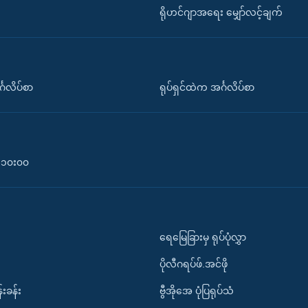
ရိုဟင်ဂျာအရေး မျှော်လင့်ချက်
်္ဂလိပ်စာ
ရုပ်ရှင်ထဲက အင်္ဂလိပ်စာ
၀-၁၀း၀၀
ရေမြေခြားမှ ရုပ်ပုံလွှာ
ပိုလီဂရပ်ဖ်.အင်ဖို
်းခန်း
ဗွီအိုအေ ပုံပြရုပ်သံ