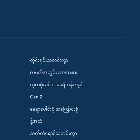
တိုင်းရင်းသတင်းလွှာ
တပတ်အတွင်း အားကစား
သုတစုံလင် အမေရိကန်တခွင်
Gen Z
နေရာပေါင်းစုံ အကြောင်းစုံ
ဒို့အသံ
သက်တံရောင်သတင်းလွှာ