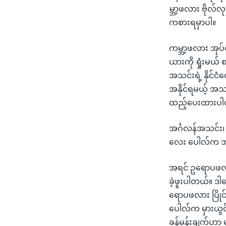
သုတပဒေသာ အင်္ဂလိပ်စာ
အ
မ္ဘာ့ဖလား ဗိုလ်
ညွန်း
ကစားရမှာပါ။
စာမျက်နှာ
သို့
ကမ္ဘာ့ဖလား အုပ
ကျော်
ယားကို ရှုံးမယ
ကြည့်
အသင်းရဲ့ နိုင်ငံ
ရန်
အနိုင်ရမယ့် အ
ရှာဖွေ
ထည့်ပေးထားပ
ရန်
နေရာ
အင်္ဂလန်အသင်း၊
သို့
လေး ပေါလ်က အနို
ကျော်
ရန်
အရင် ဥရောပဖလား
ခဲ့ဖူးပါတယ်။ ဒါ
ရောပဖလား ပြိုင်ပ
ပေါလ်က မှားယွင်
ခန့်မှန်းချက်ဟာ 