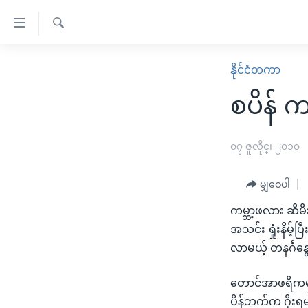
သုံး
ရ
ရှာဖွေ
လွယ်ကူ
မူလစာမျက်နှာ
နိုင်ငံတကာ
ရ
စေ
မြန်မာ
လာ
စပိန် က
သည့်
ဒ်
ကမ္ဘာ့သတင်းများ
Link
ဗွီဒီယို
နိုင်ငံတကာ
၀၇ ဇူလိုင္၊ ၂၀၁၀
များ
သတင်းလွတ်လပ်ခွင့်
အမေရိကန်
ပင်မ
မျှဝေပါ
ရပ်ဝန်းတခု လမ်းတခု အလွန်
တရုတ်
အကြောင်းအရာ
အင်္ဂလိပ်စာလေ့လာမယ်
ကမ္ဘာ့ဖလား ဆီမီ
အစ္စရေး-ပါလက်စတိုင်း
သို့
အသင်း ရှုံးနိမ
အပတ်စဉ်ကဏ္ဍများ
အမေရိကန်သုံးအီဒီယံ
ကျော်
လာမယ့် တနင်္ဂနွ
ကြည့်
ရေဒီယိုနှင့်ရုပ်သံ အချက်အလက်များ
မကြေးမုံရဲ့ အင်္ဂလိပ်စာ
ရေဒီယို
ရန်
တောင်အာဖရိကမှာ
ရေဒီယို/တီဗွီအစီအစဉ်
ရုပ်ရှင်ထဲက အင်္ဂလိပ်စာ
တီဗွီ
ပင်မ
ပိန်ဘက်က ဂိုးရမယ