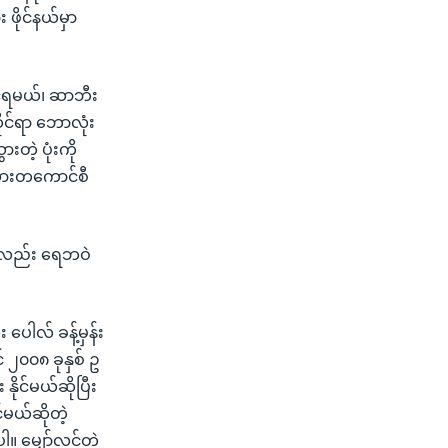
ဖိုင်နယ်မှာ
င်ရမယ်၊ ဆာဘီး
ုင်ရာ ဘောလုံး
းတဲ့ ပုံးကို
ွားတကောင်စီ
ှာလည်း ရေဘဝဲ
ေါလ် ခန့်မှန်း
 ၂၀၀၈ ခုနှစ် ဥ
ိုင်မယ်ဆိုပြီး
်မယ်ဆိုတဲ့
။ မျှော်လင့်တဲ့