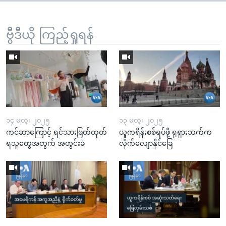
ဗွီဒီယို ကြည့်ရှုရန်
၁၄ မတ္၊ ၂၀၂၅
၁၃ မတ္၊ ၂၀၂၅
ကင်ဆာကြောင့် ရင်သားဖြတ်ထုတ်
ယူကရိန်းစစ်ရပ်ဖို့ ရုရှားဘက်က
ရသူတွေအတွက် အတွင်းခံ
လိုက်လျောနိုင်ခြေ