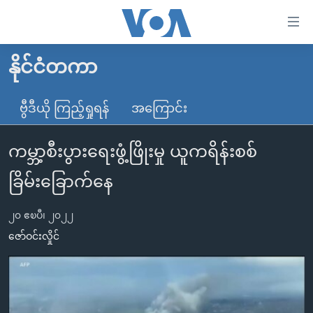
သုံး
ရ
လွယ်ကူ
နိုင်ငံတကာ
မူလစာမျက်နှာ
စေ
မြန်မာ
ဗွီဒီယို ကြည့်ရှုရန်
အကြောင်း
သည့်
ကမ္ဘာ့သတင်းများ
Link
ကမ္ဘာ့စီးပွားရေးဖွံ့ဖြိုးမှု ယူကရိန်းစစ်
ဗွီဒီယို
နိုင်ငံတကာ
များ
သတင်းလွတ်လပ်ခွင့်
အမေရိကန်
ခြိမ်းခြောက်နေ
ပင်မ
ရပ်ဝန်းတခု လမ်းတခု အလွန်
တရုတ်
အကြောင်းအရာ
၂၀ ဧၿပီ၊ ၂၀၂၂
သို့
အင်္ဂလိပ်စာလေ့လာမယ်
အစ္စရေး-ပါလက်စတိုင်း
ဇော်ဝင်းလှိုင်
ကျော်
အပတ်စဉ်ကဏ္ဍများ
အမေရိကန်သုံးအီဒီယံ
ကြည့်
ရေဒီယိုနှင့်ရုပ်သံ အချက်အလက်များ
မကြေးမုံရဲ့ အင်္ဂလိပ်စာ
ရေဒီယို
ရန်
ပင်မ
ရေဒီယို/တီဗွီအစီအစဉ်
ရုပ်ရှင်ထဲက အင်္ဂလိပ်စာ
တီဗွီ