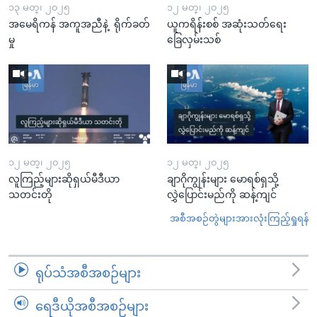
၁၃ မတ္၊ ၂၀၂၅
၁၂ မတ္၊ ၂၀၂၅
အမေရိကန် အကူအညီနဲ့ ရိုက်ခတ်
ယူကရိန်းစစ် အဆုံးသတ်ရေး
မှု
ခြေလှမ်းသစ်
၁၂ မတ္၊ ၂၀၂၅
၁၂ မတ္၊ ၂၀၂၅
လူကြည့်များဆိုရှယ်မီဒီယာ
ချာဂိုကျွန်းများ မောရစ်ရှသို့
သတင်းတို
လွှဲပြောင်းမည်ကို ဆန့်ကျင်
အစီအစဉ်တွဲများအားလုံးကြည့်ရှုရန်
ရုပ်သံအစီအစဉ်များ
ရေဒီယိုအစီအစဉ်များ