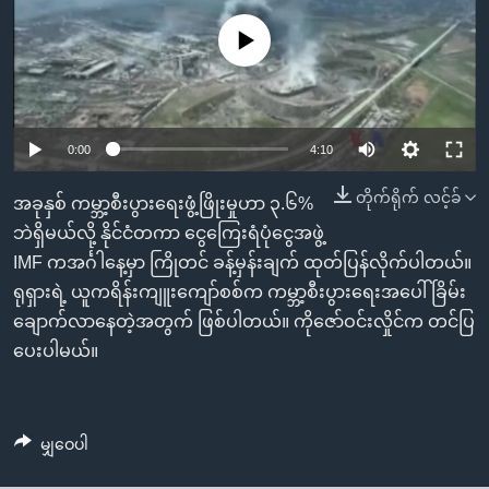
အ
သုတပဒေသာ အင်္ဂလိပ်စာ
ညွန်း
Learning English
No media source currently available
စာမျက်နှာ
သို့
ဗွီအိုအေ လူမှုကွန်ယက်များ
ကျော်
0:00
4:10
ကြည့်
ရန်
တိုက်ရိုက် လင့်ခ်
ဘာသာစကားများ
အခုနှစ် ကမ္ဘာ့စီးပွားရေးဖွံ့ဖြိုးမှုဟာ ၃.၆%
ရှာဖွေ
ဘဲရှိမယ်လို့ နိုင်ငံတကာ ငွေကြေးရံပုံငွေအဖွဲ့
ရန်
IMF ကအင်္ဂါနေ့မှာ ကြိုတင် ခန့်မှန်းချက် ထုတ်ပြန်လိုက်ပါတယ်။
နေရာ
ရုရှားရဲ့ ယူကရိန်းကျူးကျော်စစ်က ကမ္ဘာ့စီးပွားရေးအပေါ် ခြိမ်း
သို့
ချောက်လာနေတဲ့အတွက် ဖြစ်ပါတယ်။ ကိုဇော်ဝင်းလှိုင်က တင်ပြ
ကျော်
ပေးပါမယ်။
ရန်
မျှဝေပါ