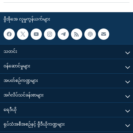
ဗွီအိုအေ လူမှုကွန်ယက်များ
သတင်း
၀န်ဆောင်မှုများ
အပတ်စဉ်ကဏ္ဍများ
အင်္ဂလိပ်သင်ခန်းစာများ
ရေဒီယို
ရုပ်သံအစီအစဉ်နှင့် ဗွီဒီယိုကဏ္ဍများ