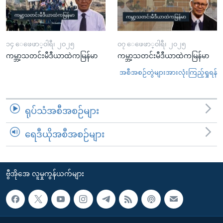
၁၄ ေဖေဖာ္၀ါရီ၊ ၂၀၂၅
၀၇ ေဖေဖာ္၀ါရီ၊ ၂၀၂၅
ကမ္ဘာ့သတင်းမီဒီယာထဲကမြန်မာ
ကမ္ဘာ့သတင်းမီဒီယာထဲကမြန်မာ
အစီအစဉ်တွဲများအားလုံးကြည့်ရှုရန်
ရုပ်သံအစီအစဉ်များ
ရေဒီယိုအစီအစဉ်များ
ဗွီအိုအေ လူမှုကွန်ယက်များ