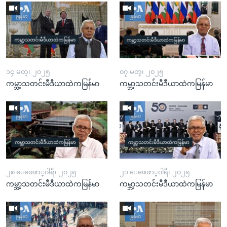
၁၄ မတ္၊ ၂၀၂၅
၀၇ မတ္၊ ၂၀၂၅
ကမ္ဘာ့သတင်းမီဒီယာထဲကမြန်မာ
ကမ္ဘာ့သတင်းမီဒီယာထဲကမြန်မာ
၂၈ ေဖေဖာ္၀ါရီ၊ ၂၀၂၅
၂၁ ေဖေဖာ္၀ါရီ၊ ၂၀၂၅
ကမ္ဘာ့သတင်းမီဒီယာထဲကမြန်မာ
ကမ္ဘာ့သတင်းမီဒီယာထဲကမြန်မာ