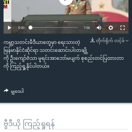
အ
သုတပဒေသာ အင်္ဂလိပ်စာ
ညွန်း
Learning English
စာမျက်နှာ
သို့
ဗွီအိုအေ လူမှုကွန်ယက်များ
0:00
7:56
ကျော်
တိုက်ရိုက် လင့်ခ်
ကြည့်
ကမ္ဘာ့သတင်းမီဒီယာတွေမှာ ရေးသားတဲ့
ရန်
မြန်မာနိုင်ငံဆိုင်ရာ သတင်းဆောင်းပါးတချို့
ဘာသာစကားများ
ရှာဖွေ
ကို ဦးကျော်ဇံသာ မူရင်းအာဘော်မပျက် စုစည်းတင်ပြထားတာ
ရန်
ကို ကြည့်ရှု့နိုင်ပါတယ်။
နေရာ
သို့
ကျော်
မျှဝေပါ
ရန်
ဗွီဒီယို ကြည့်ရှုရန်