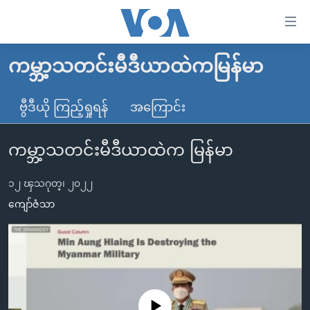
သုံး
ရ
လွယ်ကူ
ကမ္ဘာ့သတင်းမီဒီယာထဲကမြန်မာ
မူလစာမျက်နှာ
စေ
မြန်မာ
ဗွီဒီယို ကြည့်ရှုရန်
အကြောင်း
သည့်
ကမ္ဘာ့သတင်းများ
Link
ကမ္ဘာ့သတင်းမီဒီယာထဲက မြန်မာ
ဗွီဒီယို
နိုင်ငံတကာ
များ
သတင်းလွတ်လပ်ခွင့်
အမေရိကန်
ပင်မ
၁၂ ၾသဂုတ္၊ ၂၀၂၂
ရပ်ဝန်းတခု လမ်းတခု အလွန်
တရုတ်
အကြောင်းအရာ
ကျော်ဇံသာ
သို့
အင်္ဂလိပ်စာလေ့လာမယ်
အစ္စရေး-ပါလက်စတိုင်း
ကျော်
အပတ်စဉ်ကဏ္ဍများ
အမေရိကန်သုံးအီဒီယံ
ကြည့်
ရေဒီယိုနှင့်ရုပ်သံ အချက်အလက်များ
မကြေးမုံရဲ့ အင်္ဂလိပ်စာ
ရေဒီယို
ရန်
ပင်မ
ရေဒီယို/တီဗွီအစီအစဉ်
ရုပ်ရှင်ထဲက အင်္ဂလိပ်စာ
တီဗွီ
No media source currently available