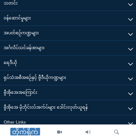
သတင်း
၀န်ဆောင်မှုများ
အပတ်စဉ်ကဏ္ဍများ
အင်္ဂလိပ်သင်ခန်းစာများ
ရေဒီယို
ရုပ်သံအစီအစဉ်နှင့် ဗွီဒီယိုကဏ္ဍများ
ဗွီအိုအေအကြောင်း
ဗွီအိုအေ မိုဘိုင်းလ်အက်ပ်များ ဒေါင်းလုတ်ယူရန်
Other Links
တိုက်ရိုက်