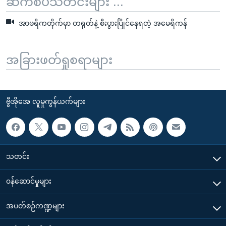
ဆက်စပ်သတင်းများ ...
အာဖရိကတိုက်မှာ တရုတ်နဲ့ စီးပွားပြိုင်နေရတဲ့ အမေရိကန်
အခြားဖတ်ရှုစရာများ
ဗွီအိုအေ လူမှုကွန်ယက်များ
သတင်း
၀န်ဆောင်မှုများ
အပတ်စဉ်ကဏ္ဍများ