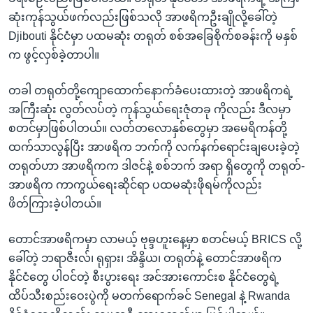
ဆုံးကုန်သွယ်ဖက်လည်းဖြစ်သလို အာဖရိကဦးချိုလို့ခေါ်တဲ့
Djibouti နိုင်ငံမှာ ပထမဆုံး တရုတ် စစ်အခြေစိုက်စခန်းကို မနှစ်
က ဖွင့်လှစ်ခဲ့တာပါ။
တခါ တရုတ်တို့ကျောထောက်နောက်ခံပေးထားတဲ့ အာဖရိကရဲ့
အကြီးဆုံး လွတ်လပ်တဲ့ ကုန်သွယ်ရေးဇုံတခု ကိုလည်း ဒီလမှာ
စတင်မှာဖြစ်ပါတယ်။ လတ်တလောနှစ်တွေမှာ အမေရိကန်တို့
ထက်သာလွန်ပြီး အာဖရိက ဘက်ကို လက်နက်ရောင်းချပေးခဲ့တဲ့
တရုတ်ဟာ အာဖရိကက ဒါဇင်နဲ့ စစ်ဘက် အရာ ရှိတွေကို တရုတ်-
အာဖရိက ကာကွယ်ရေးဆိုင်ရာ ပထမဆုံးဖိုရမ်ကိုလည်း
ဖိတ်ကြားခဲ့ပါတယ်။
တောင်အာဖရိကမှာ လာမယ့် ဗုဓ္ဒဟူးနေ့မှာ စတင်မယ့် BRICS လို့
ခေါ်တဲ့ ဘရာဇီးလ်၊ ရုရှား၊ အိန္ဒိယ၊ တရုတ်နဲ့ တောင်အာဖရိက
နိုင်ငံတွေ ပါဝင်တဲ့ စီးပွားရေး အင်အားကောင်းစ နိုင်ငံတွေရဲ့
ထိပ်သီးစည်းဝေးပွဲကို မတက်ရောက်ခင် Senegal နဲ့ Rwanda