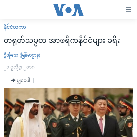
သုံး
ရ
လွယ်ကူ
နိုင်ငံတကာ
မူလစာမျက်နှာ
စေ
တရုတ်သမ္မတ အာဖရိကနိုင်ငံများ ခရီး
မြန်မာ
သည့်
ကမ္ဘာ့သတင်းများ
ဗွီအိုအေ (မြန်မာဌာန)
Link
ဗွီဒီယို
နိုင်ငံတကာ
၂၁ ဇူလိုင္၊ ၂၀၁၈
များ
သတင်းလွတ်လပ်ခွင့်
အမေရိကန်
မျှဝေပါ
ပင်မ
ရပ်ဝန်းတခု လမ်းတခု အလွန်
တရုတ်
အကြောင်းအရာ
သို့
အင်္ဂလိပ်စာလေ့လာမယ်
အစ္စရေး-ပါလက်စတိုင်း
ကျော်
အပတ်စဉ်ကဏ္ဍများ
အမေရိကန်သုံးအီဒီယံ
ကြည့်
ရေဒီယိုနှင့်ရုပ်သံ အချက်အလက်များ
မကြေးမုံရဲ့ အင်္ဂလိပ်စာ
ရေဒီယို
ရန်
ပင်မ
ရေဒီယို/တီဗွီအစီအစဉ်
ရုပ်ရှင်ထဲက အင်္ဂလိပ်စာ
တီဗွီ