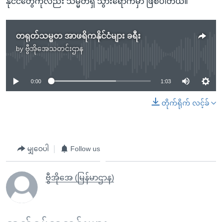
နိုင်ငံတွေကိုလည်း သမ္မတရှီ သွားရောက်မှာ ဖြစ်ပါတယ်။
တရုတ်သမ္မတ အာဖရိကနိုင်ငံများ ခရီး
by
ဗွီအိုအေသတင်းဌာန
No media source currently available
0:00
1:03
တိုက်ရိုက် လင့်ခ်
မျှဝေပါ
Follow us
ဗွီအိုအေ (မြန်မာဌာန)