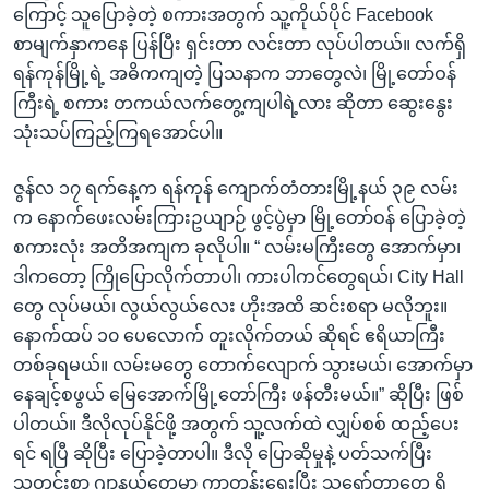
ကြောင့် သူပြောခဲ့တဲ့ စကားအတွက် သူ့ကိုယ်ပိုင် Facebook
စာမျက်နှာကနေ ပြန်ပြီး ရှင်းတာ လင်းတာ လုပ်ပါတယ်။ လက်ရှိ
ရန်ကုန်မြို့ရဲ့ အဓိကကျတဲ့ ပြသနာက ဘာတွေလဲ၊ မြို့တော်ဝန်
ကြီးရဲ့ စကား တကယ်လက်တွေ့ကျပါရဲ့လား ဆိုတာ ဆွေးနွေး
သုံးသပ်ကြည့်ကြရအောင်ပါ။
ဇွန်လ ၁၇ ရက်နေ့က ရန်ကုန် ကျောက်တံတားမြို့နယ် ၃၉ လမ်း
က နောက်ဖေးလမ်းကြားဥယျာဉ် ဖွင့်ပွဲမှာ မြို့တော်ဝန် ပြောခဲ့တဲ့
စကားလုံး အတိအကျက ခုလိုပါ။ “ လမ်းမကြီးတွေ အောက်မှာ၊
ဒါကတော့ ကြိုပြောလိုက်တာပါ၊ ကားပါကင်တွေရယ်၊ City Hall
တွေ လုပ်မယ်၊ လွယ်လွယ်လေး ဟိုးအထိ ဆင်းစရာ မလိုဘူး။
နောက်ထပ် ၁၀ ပေလောက် တူးလိုက်တယ် ဆိုရင် ဧရိယာကြီး
တစ်ခုရမယ်။ လမ်းမတွေ တောက်လျောက် သွားမယ်၊ အောက်မှာ
နေချင့်စဖွယ် မြေအောက်မြို့တော်ကြီး ဖန်တီးမယ်။” ဆိုပြီး ဖြစ်
ပါတယ်။ ဒီလိုလုပ်နိုင်ဖို့ အတွက် သူ့လက်ထဲ လျှပ်စစ် ထည့်ပေး
ရင် ရပြီ ဆိုပြီး ပြောခဲ့တာပါ။ ဒီလို ပြောဆိုမှုနဲ့ ပတ်သက်ပြီး
သတင်းစာ ဂျာနယ်တွေမှာ ကာတွန်းရေးပြီး သရော်တာတွေ ရှိ