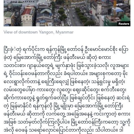
အ
သုတပဒေသာ အင်္ဂလိပ်စာ
ညွန်း
Learning English
စာမျက်နှာ
သို့
ဗွီအိုအေ လူမှုကွန်ယက်များ
View of downtown Yangon, Myanmar
ကျော်
ကြည့်
ပြီးခဲ့ဲတဲ့ ရက်ပိုင်းက ရန်ကုန်မြို့တော်ဝန် ဦးမောင်မောင်စိုး ပြော
ရန်
ဘာသာစကားများ
ခဲ့တဲ့ မြေအောက်မြို့တော်ကြီး ဖန်တီးမယ် ဆိုတဲ့ စကား
ရှာဖွေ
သတင်းစာ၊ ဂျာနယ်တွေရဲ့ မျက်နှာဖုံး ဖြစ်သွားခဲ့သလို၊ လူအများ
ရန်
ရဲ့ ဝိုင်းဝန်းဝေဖန်တာကိုလည်း ခံရပါတယ်။ အများစုကတော့ မိုး
နေရာ
လေးရွာလိုက်တာနဲ့ ရေကြီးရေလျှံ ဖြစ်နေတဲ့၊ သန့်ရှင်းမှု မရှိတဲ့၊
သို့
လမ်းတွေပေါ်မှာ ကားတွေ၊ လူတွေ၊ ဈေးဆိုင်တွေ၊ စက်ဘီးတွေ၊
ကျော်
ဆိုက်ကားတွေနဲ့ ရှုတ်ရှက်ခတ်ပြီး ဖြစ်ချင်တိုင်း ဖြစ်နေတဲ့ ဆင်းရဲ
ရန်
တဲ့ မြန်မာနိုင်ငံ ရန်ကုန်လို မြို့မျိုးမှာ မြေအောက်မြို့တော်ကြီး
ဖန်တီးမယ် ဆိုတာကို လက်တွေ့ အခြေအနေနဲ့ ကင်းကွာတဲ့ စကား
အဖြစ် သတ်မှတ်လိုက်ကြလို့ပါပဲ။ မြို့တော်ဝန်ကြီးကတော့ သူ့ကို
အဲလို ဝေဖန် သရော်လှောင်ပြောင်တာကိုလည်း သိပါတယ်။ ဒါ