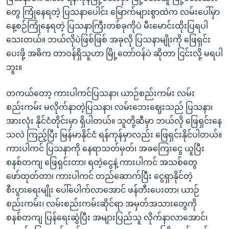
တွေ ကြုံနေရတဲ့ ပြသနာပေါင်း မြောက်များစွာထဲက လမ်းပေါ်မှာ
နေ့စဉ်ကြုံနေရတဲ့ ပြသနာကြီးတစ်ခုကိုပဲ မီးမောင်းထိုးပြရပါ
သေးတယ်။ ဘယ်လိုပဲဖြစ်ဖြစ် အခုလို ပြသနာမျိုးကို ဖြေရှင်း
ပေးဖို့ အဓိက တာဝန်ရှိသူဟာ မြို့တော်ဝန်ပဲ ဆိုတာ ငြင်းလို့ မရပါ
ဘူး။
တကယ်တော့ ကားပါကင်ပြသနာ၊ ယာဉ်စည်းကမ်း လမ်း
စည်းကမ်း မလိုက်နာတဲ့ပြသနာ၊ လမ်းဘေးဈေးသည် ပြသနာ၊
အားလုံး နိုင်ငံတိုင်းမှာ ရှိပါတယ်။ သူတို့ဆီမှာ ဘယ်လို ဖြေရှင်းနေ
သလဲ ကြည့်ပြီး မြန်မာနိုင်ငံ ရန်ကုန်မှာလည်း ဖြေရှင်းနိုင်ပါတယ်။
ကားပါကင် ပြသနာကို နေရာသတ်မှတ်၊ အခကြေးငွေ ယူပြီး
စနစ်တကျ ဖြေရှင်းတာ၊ ရတဲ့ငွေနဲ့ ကားပါကင် အသစ်တွေ
ဖော်ထုတ်တာ၊ ကားပါကင် တည်ဆောက်ပြီး ငွေရှာနိုင်တဲ့
စီးပွားရေးမျိုး ပေါ်ပေါက်လာအောင် ဖန်တီးပေးတာ၊ ယာဉ်
စည်းကမ်း၊ လမ်းစည်းကမ်းဆိုင်ရာ အမှတ်အသားတွေကို
စနစ်တကျ ပြန်ရေးဆွဲပြီး အများပြည်သူ လိုက်နာလာအောင်၊