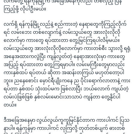
လက်တွေ့ ရန်ကုန်မြို့က အခြေအနေကိုလည်း တစ်လှည့် ပြန်
ကြည့်ဖို့ လိုပါဦးမယ်။
လက်ရှိ ရန်ကုန်မြို့လည်နဲ့ စည်ကားတဲ့ နေရာတွေကိုကြည့်လိုက်
ရင် လမ်းဘေး တစ်လျောက်နဲ့ လမ်းသွယ်တွေ အားလုံးလိုလို
လောက်မှာ ကားတွေ ရပ်ထားတာ တွေ့မြင်ကြရပါလိမ့်မယ်။
လမ်းသွယ်တွေ အားလုံးလိုလိုလောက်မှာ ကားတစ်စီး သွားလို့ ရရုံ
အနေအထားကလွဲပြီး ကျန်လွတ်တဲ့ နေရာအားလုံးမှာ ကားတွေ
အပြည့် ရပ်ထားတာ တွေ့ကြရမှာပါ။ လမ်းမကြီးတွေမှာလည်း
ကားနှစ်ထပ် ရပ်တယ် ဆိုတာ အဆန်းတကြယ် မဟုတ်တော့ပါ
ဘူး။ ညနေစောင်း မှောင်ရီပျိုးကနေ ည ပိုင်းရောက်လာတာနဲ့ ကား
ရပ်တာ နှစ်ထပ် သုံးထပ်မက ဖြစ်လာပြီး ဘယ်လောက် ကျယ်တဲ့
လမ်းပဲဖြစ်ဖြစ် နှစ်လမ်းမောင်းသာသာပဲ ကျန်တာ တွေ့နိုင်ပါ
တယ်။
ဒီအခြေအနေမှာ လွယ်လွယ်ကူကူမြင်နိုင်တာက ကားပါကင် ပြသ
နာပါ။ ရန်ကုန်မှာ ကားပါကင် လုကြလို့ တုတ်တစ်ပျက် ဓားတစ်