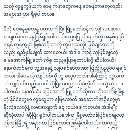
သလို လူမှုကွန်ယက် စာမျက်နှာတွေကနေ ဝေဖန်တာတွေလည်း
အများအပြား ရှိခဲ့ပါတယ်။
ဒီလို ဝေဖန်မှုတွေနဲ့ ပတ်သက်ပြီး မြို့တော်ဝန်က သူ့Facebook
စာမျက်နှာကနေ ပြန်ရှင်းပါတယ်။ သူ့ဖြေရှင်းချက်ကို အနှစ်ချုပ်
ရရင် လူတွေမှာ ဖြစ်သင့်တာကို လုပ်ရသလို၊ ဖြစ်ချင်တာကို
လည်း ရည်မှန်းချက် ထားရတယ်၊ အဲဒါကြောင့် သူဖြစ်ချင်တဲ့
မြေအောက်မြို့တော် ကိစ္စ ထည့်ပြောရတာပါလို့ ဆိုပါတယ်။
နောက်တစ်ခုက သူ့အနေနဲ့ လျှပ်စစ်ဓာတ်အား ပြည့်ပြည့်၀၀ ရချင်
တယ်၊ ဒါပေမယ့် လျှပ်စစ်ကို သူ မလုပ်တတ်၊ ဒါကြောင့် သူ့လက်
ထဲ လျှပ်စစ်ထည့်ပေးပါ ဆိုပြီး မေတ္တာရပ်ခံလိုက်တာလို့ ဆိုထား
ပါတယ်။ နောက်ဆုံး မြေအောက် မြို့တော်ဆိုတာ တိုးတက်ဖွံ့ဖြိုး
တဲ့ နိုင်ငံတွေမှာ လူတွေဟာ မြေအောက် အဆောက်အဦတွေမှာ
မိုးလုံလေလုံနဲ့ လမ်းလျောက် ဈေးဝယ်နေကြတယ်။ အဲဒါမျိုး
ဆိုလိုတာပါ ဆိုပြီး ရှင်းပါတယ်။ ဒါက မြို့တော်ဝန်ဖြစ်စေချင်တဲ့
ရန်ကုန်မြို့ရဲ့ အနာဂတ် ဖြစ်ကောင်းဖြစ်နိုင်ပါတယ်။ တကယ့်