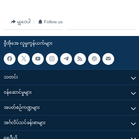
မျှဝေပါ
Follow us
ဗွီအိုအေ လူမှုကွန်ယက်များ
သတင်း
၀န်ဆောင်မှုများ
အပတ်စဉ်ကဏ္ဍများ
အင်္ဂလိပ်သင်ခန်းစာများ
ရေဒီယို