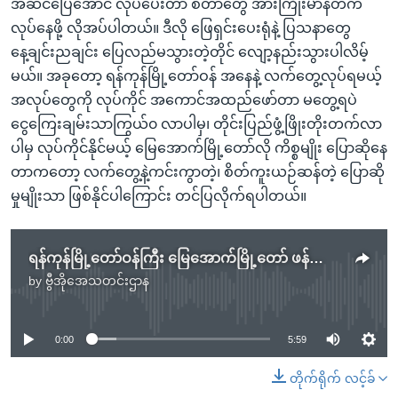
အဆင်ပြေအောင် လုပ်ပေးတာ စတာတွေ အားကြိုးမာန်တက်
လုပ်နေဖို့ လိုအပ်ပါတယ်။ ဒီလို ဖြေရှင်းပေးရုံနဲ့ ပြသနာတွေ
နေ့ချင်းညချင်း ပြေလည်မသွားတဲ့တိုင် လျော့နည်းသွားပါလိမ့်
မယ်။ အခုတော့ ရန်ကုန်မြို့တော်ဝန် အနေနဲ့ လက်တွေ့လုပ်ရမယ့်
အလုပ်တွေကို လုပ်ကိုင် အကောင်အထည်ဖော်တာ မတွေ့ရပဲ
ငွေကြေးချမ်းသာကြွယ်၀ လာပါမှ၊ တိုင်းပြည်ဖွံ့ဖြိုးတိုးတက်လာ
ပါမှ လုပ်ကိုင်နိုင်မယ့် မြေအောက်မြို့တော်လို ကိစ္စမျိုး ပြောဆိုနေ
တာကတော့ လက်တွေ့နဲ့ကင်းကွာတဲ့၊ စိတ်ကူးယဉ်ဆန်တဲ့ ပြောဆို
မှုမျိုးသာ ဖြစ်နိုင်ပါကြောင်း တင်ပြလိုက်ရပါတယ်။
ရန်ကုန်မြို့တော်ဝန်ကြီး မြေအောက်မြို့တော် ဖန်တီးမတဲ့လား
by
ဗွီအိုအေသတင်းဌာန
No media source currently available
0:00
5:59
တိုက်ရိုက် လင့်ခ်