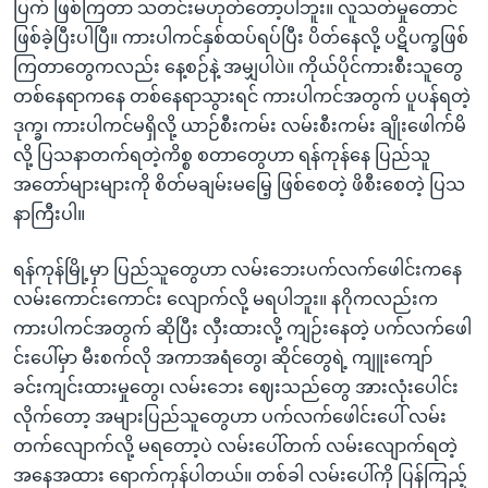
ပြက် ဖြစ်ကြတာ သတင်းမဟုတ်တော့ပါဘူး။ လူသတ်မှုတောင်
ဖြစ်ခဲ့ပြီးပါပြီ။ ကားပါကင်နှစ်ထပ်ရပ်ပြီး ပိတ်နေလို့ ပဋိပက္ခဖြစ်
ကြတာတွေကလည်း နေ့စဉ်နဲ့ အမျှပါပဲ။ ကိုယ်ပိုင်ကားစီးသူတွေ
တစ်နေရာကနေ တစ်နေရာသွားရင် ကားပါကင်အတွက် ပူပန်ရတဲ့
ဒုက္ခ၊ ကားပါကင်မရှိလို့ ယာဉ်စီးကမ်း လမ်းစီးကမ်း ချိုးဖေါက်မိ
လို့ ပြသနာတက်ရတဲ့ကိစ္စ စတာတွေဟာ ရန်ကုန်နေ ပြည်သူ
အတော်များများကို စိတ်မချမ်းမမြေ့ ဖြစ်စေတဲ့ ဖိစီးစေတဲ့ ပြသ
နာကြီးပါ။
ရန်ကုန်မြို့မှာ ပြည်သူတွေဟာ လမ်းဘေးပက်လက်ဖေါင်းကနေ
လမ်းကောင်းကောင်း လျောက်လို့ မရပါဘူး။ နဂိုကလည်းက
ကားပါကင်အတွက် ဆိုပြီး လှီးထားလို့ ကျဉ်းနေတဲ့ ပက်လက်ဖေါ
င်းပေါ်မှာ မီးစက်လို အကာအရံတွေ၊ ဆိုင်တွေရဲ့ ကျူးကျော်
ခင်းကျင်းထားမှုတွေ၊ လမ်းဘေး ဈေးသည်တွေ အားလုံးပေါင်း
လိုက်တော့ အများပြည်သူတွေဟာ ပက်လက်ဖေါင်းပေါ် လမ်း
တက်လျောက်လို့ မရတော့ပဲ လမ်းပေါ်တက် လမ်းလျောက်ရတဲ့
အနေအထား ရောက်ကုန်ပါတယ်။ တစ်ခါ လမ်းပေါ်ကို ပြန်ကြည့်