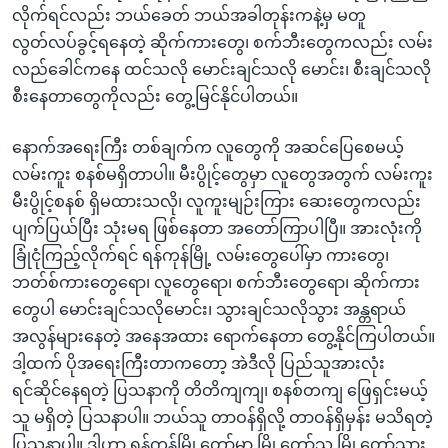
လိုက်ရင်လည်း ဘယ်ခေတ် ဘယ်အခါတုန်းကနဲ့မှ မတူ
လွတ်လပ်ခွင့်ရနေတဲ့ ဆိုက်ကားတွေ၊ စက်ဘီးတွေကလည်း လမ်း
လည်ခေါင်ကနေ ထင်သလို မောင်းချင်သလို မောင်း၊ စီးချင်သလို
စီးနေတာတွေကိုလည်း တွေ့မြင်နိုင်ပါတယ်။
နောက်အရေးကြီး တစ်ချက်က လူတွေကို အဆင်ပြေစေမယ့်
လမ်းကူး စနစ်မရှိတာပါ။ မီးပွိုင့်တွေမှာ လူတွေအတွက် လမ်းကူး
မီးပွိုင့်စနစ် ရှိမထားသလို၊ လူကူးမျဉ်းကြား ဆေးတွေကလည်း
ပျက်ပြယ်ပြီး သုံးမရ ဖြစ်နေတာ အတော်ကြာပါပြီ။ အားလုံးကို
ခြုံငုံကြည့်လိုက်ရင် ရန်ကုန်မြို့ လမ်းတွေပေါ်မှာ ကားတွေ၊
ဘတ်စ်ကားတွေရော၊ လူတွေရော၊ စက်ဘီးတွေရော၊ ဆိုက်ကား
တွေပါ မောင်းချင်သလိုမောင်း၊ သွားချင်သလိုသွား အန္တရာယ်
အလွန်များနေတဲ့ အနေအထား ရောက်နေတာ တွေ့နိုင်ကြပါတယ်။
ဒါ့ထက် ပိုအရေးကြီးတာကတော့ အဲဒီလို ပြည်သူအားလုံး
ရင်ဆိုင်နေရတဲ့ ပြသနာကို တိတိကျကျ၊ စနစ်တကျ ဖြေရှင်းမယ့်
သူ မရှိတဲ့ ပြသနာပါ။ ဘယ်သူ တာဝန်ရှိလို့ တာဝန်ရှိမှန်း မသိရတဲ့
ပြသနာပါ။ ဒါဟာ ရန်ကုန်မြို့တော်မှာ မြို့တော်သူ မြို့တော်သား