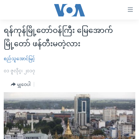
သုံး
ရ
လွယ်ကူ
ရန်ကုန်မြို့တော်ဝန်ကြီး မြေအောက်
မူလစာမျက်နှာ
စေ
မြို့တော် ဖန်တီးမတဲ့လား
မြန်မာ
သည့်
ကမ္ဘာ့သတင်းများ
စည်သူအောင်မြင့်
Link
ဗွီဒီယို
နိုင်ငံတကာ
များ
၀၁ ဇူလိုင္၊ ၂၀၁၇
သတင်းလွတ်လပ်ခွင့်
အမေရိကန်
ပင်မ
မျှဝေပါ
ရပ်ဝန်းတခု လမ်းတခု အလွန်
တရုတ်
အကြောင်းအရာ
သို့
အင်္ဂလိပ်စာလေ့လာမယ်
အစ္စရေး-ပါလက်စတိုင်း
ကျော်
အပတ်စဉ်ကဏ္ဍများ
အမေရိကန်သုံးအီဒီယံ
ကြည့်
ရေဒီယိုနှင့်ရုပ်သံ အချက်အလက်များ
မကြေးမုံရဲ့ အင်္ဂလိပ်စာ
ရေဒီယို
ရန်
ပင်မ
ရေဒီယို/တီဗွီအစီအစဉ်
ရုပ်ရှင်ထဲက အင်္ဂလိပ်စာ
တီဗွီ