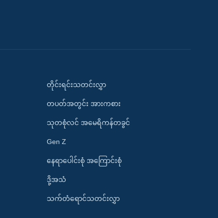
တိုင်းရင်းသတင်းလွှာ
တပတ်အတွင်း အားကစား
သုတစုံလင် အမေရိကန်တခွင်
Gen Z
နေရာပေါင်းစုံ အကြောင်းစုံ
ဒို့အသံ
သက်တံရောင်သတင်းလွှာ