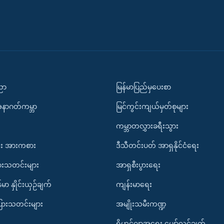
ပညာ
မြန်မာပြည်မှပေးစာ
အနာဂတ်ကမ္ဘာ
မြင်ကွင်းကျယ်မှတ်စုများ
ကမ္ဘာတလွှားခရီးသွား
း အားကစား
ဒီသီတင်းပတ် အာရှနိုင်ငံရေး
ားသတင်းများ
အာရှစီးပွားရေး
်မာ နှိုင်းယှဉ်ချက်
ကျန်းမာရေး
ပြားသတင်းများ
အမျိုးသမီးကဏ္ဍ
ရိုဟင်ဂျာအရေး မျှော်လင့်ချက်