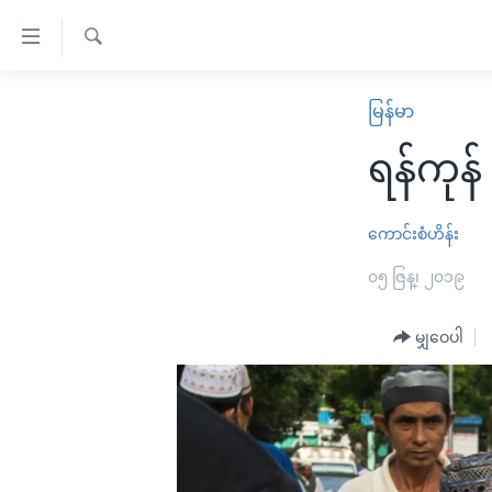
သုံး
ရ
ရှာဖွေ
လွယ်ကူ
မူလစာမျက်နှာ
မြန်မာ
ရ
စေ
မြန်မာ
လာ
ရန်ကုန်
သည့်
ဒ်
ကမ္ဘာ့သတင်းများ
Link
ဗွီဒီယို
နိုင်ငံတကာ
ကောင်းစံဟိန်း
များ
သတင်းလွတ်လပ်ခွင့်
အမေရိကန်
၀၅ ဇြန္၊ ၂၀၁၉
ပင်မ
ရပ်ဝန်းတခု လမ်းတခု အလွန်
တရုတ်
အကြောင်းအရာ
အင်္ဂလိပ်စာလေ့လာမယ်
မျှဝေပါ
အစ္စရေး-ပါလက်စတိုင်း
သို့
အပတ်စဉ်ကဏ္ဍများ
အမေရိကန်သုံးအီဒီယံ
ကျော်
ကြည့်
ရေဒီယိုနှင့်ရုပ်သံ အချက်အလက်များ
မကြေးမုံရဲ့ အင်္ဂလိပ်စာ
ရေဒီယို
ရန်
ရေဒီယို/တီဗွီအစီအစဉ်
ရုပ်ရှင်ထဲက အင်္ဂလိပ်စာ
တီဗွီ
ပင်မ