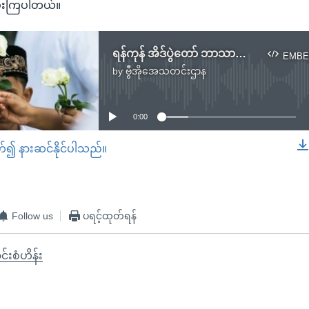
ေးကြပါတယ်။
ရန်ကုန် အိဒ်ပွဲတော် ဘာသာပေါင်းစုံပါဝင်
EMBE
by
ဗွီအိုအေသတင်းဌာန
No media source currently available
0:00
တ်၍ နားဆင်နိုင်ပါသည်။
EMBED
Follow us
ပရင့်ထုတ်ရန်
်းစံဟိန်း