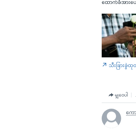
ထောက်ခံအားပ
သီးခြားခွဲထု
မျှဝေပါ
ကောင