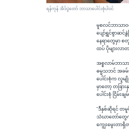
ရန်ကုန် အိဒ်ပွဲတော် ဘာသာပေါင်းစုံပါဝင်
မူစလင်ဘာသာဝင်တွ
ပျော်ရွှင်စွာဆင
နေရာတွေမှာ စတ
ထပ် ပိုများလာတ
အစ္စလာမ်ဘာသာဝင
ဓမ္မသဘင် အခမ်
ပေါင်းစုံက လူမျိ
မှာတော့ တခြား
ပေါင်းစုံ ငြိမ်
"ဒီနှစ်ဆိုရင် တမ
သံဃာတော်တွေကိ
ကျွေးမွေးတာရှိတ