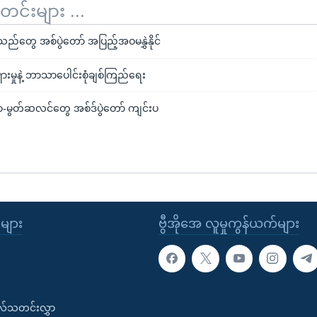
်းများ ...
ခသည်တွေ အစ်ပွဲတော် အပြည့်အဝမနွှဲနိုင်
ရှားမှုနဲ့ ဘာသာပေါင်းစုံချစ်ကြည်ရေး
ာ-မွတ်ဆလင်တွေ အစ်ဒ်ပွဲတော် ကျင်းပ
ုများ
ဗွီအိုအေ လူမှုကွန်ယက်များ
းလ်သတင်းလွှာ