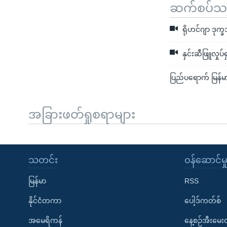
ဆက်စပ်သတင
ရိုဟင်ဂျာ ဒုက္
နှင်းဆီဖြူလှုပ်
ပြည်ပရောက် မြန်မ
အခြားဖတ်ရှုစရာများ
သတင်း
၀န်ဆောင်မှ
မြန်မာ
RSS
နိုင်ငံတကာ
ပေါ့ဒ်ကတ်စ်
အမေရိကန်
နေ့စဉ်အီးမေ