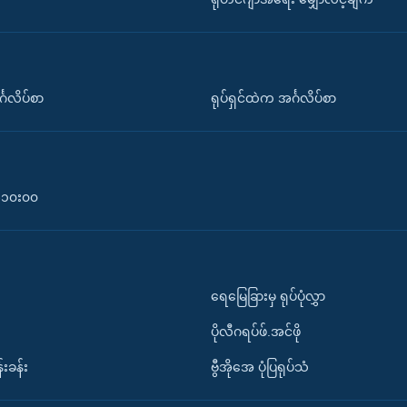
်္ဂလိပ်စာ
ရုပ်ရှင်ထဲက အင်္ဂလိပ်စာ
၀-၁၀း၀၀
ရေမြေခြားမှ ရုပ်ပုံလွှာ
ပိုလီဂရပ်ဖ်.အင်ဖို
်းခန်း
ဗွီအိုအေ ပုံပြရုပ်သံ