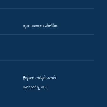
သုတပဒေသာ အင်္ဂလိပ်စာ
ဗွီအိုအေ တမိနစ်သတင်း
နော်သဇင်ရဲ့ Vlog