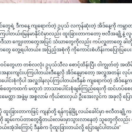
ေရဲ့ ဒီကနေ့ ကျရောက်တဲ့ ဥပုသ် လကုန်ဆုံးတဲ့ အိဒ်နေ့ကို ကမ္ဘာတစ်
်နွှဲကြပါတယ်။မြန်မာနိုင်ငံမှာလည်း ထူးခြားတာကတော့ ဗလီအချို့နဲ့
ုဒီသာ ကျွေးတာတွေအပြင် သံဃာတွေကိုလည်း ကပ်လှူတာတွေ ခါတို
ာတွေ တွေ့ရပါတယ်။ အပြည့်အစုံကို ကိုကောင်းစံဟိန်းကပြောပြပေး
်တွေဟာ တစ်လလုံး ဥပုသ်သီလ စောင့်ထိန်းပြီး ဝါကျွတ်တဲ့ အထိမ
းအနားကျင်းပကြပါတယ်။ဒီနေ့လို အိဒ်နေ့မှာတော့ အလှူအတန်း လု
ုးပေါင်းစုံကိုပါ အလှူဒါနလုပ်ကြပါတယ်။ဒီနှစ် ကျရောက်တဲ့ အိဒ်နေ့ကဖြင့
နှစ်တွေကထက် မတူဘဲ ဘာသာပေါင်းစုံချစ်ကြည်ရေးကို ထင်ဟပ်စ
းချမ်းမေတ္တာ အဖွဲ့မှ အစ္စလာမ် ကိုယ်စားလှယ် ဦးအေးလွင်က အခုလို ပ
ူပို ထူးခြားတာကဖြင့် ကျနာ်တို့ ရန်ကုန်မြို့လယ်ခေါင်မှာ ဗလီတချို့က 
ု ဆွမ်းကပ်တာတွေရှိတယ်။လမ်းမှာသွားလာနေတဲ့ သူတွေကိုလည်း 
ယ်။အဲ့ဒါကြောင့် ဒီနှစ်က ပိုထူးခြားတယ်လို့ ပြောချင်ပါတယ်။"