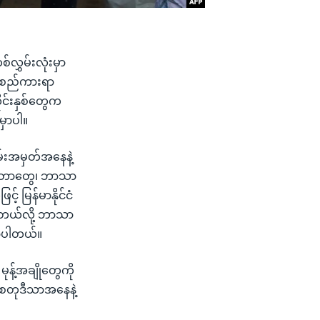
လွှမ်းလုံးမှာ
 လူစည်ကားရာ
င်းနှစ်တွေက
မှာပါ။
်းအမှတ်အနေနဲ့
ပ်တာတွေ၊ ဘာသာ
် မြန်မာနိုင်ငံ
ေတယ်လို့ ဘာသာ
ြောပါတယ်။
မုန့်အချိုတွေကို
စတုဒီသာအနေနဲ့