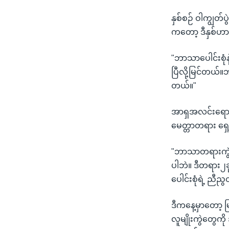
နှစ်စဉ် ဝါကျွတ်ပ
ကတော့ ဒီနှစ်ဟာ 
"ဘာသာပေါင်းစုံ
ပြီလို့မြင်တယ်။
တယ်။"
အာရှအလင်းရော
မေတ္တာတရား ရှေ့ထ
"ဘာသာတရားကွဲပ
ပါဘဲ။ ဒီတရား၂ခု
ပေါင်းစုံရဲ့ ညီ
ဒီကနေ့မှာတော့ 
လူမျိုးကွဲတွေကိ