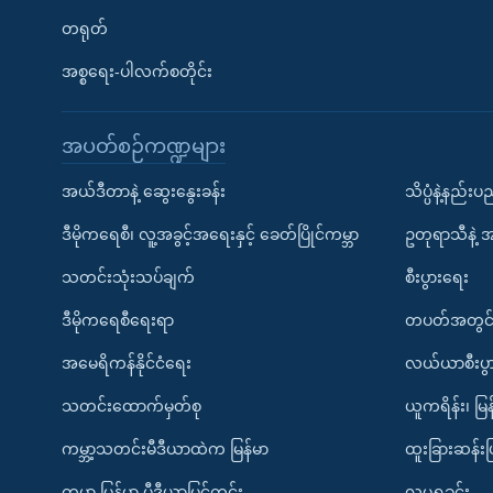
တရုတ်
အစ္စရေး-ပါလက်စတိုင်း
အပတ်စဉ်ကဏ္ဍများ
အယ်ဒီတာနဲ့ ဆွေးနွေးခန်း
သိပ္ပံနဲ့နည်း
ဒီမိုကရေစီ၊ လူ့အခွင့်အရေးနှင့် ခေတ်ပြိုင်ကမ္ဘာ
ဥတုရာသီနဲ့ 
သတင်းသုံးသပ်ချက်
စီးပွားရေး
ဒီမိုကရေစီရေးရာ
တပတ်အတွင်
အမေရိကန်နိုင်ငံရေး
လယ်ယာစီးပွ
သတင်းထောက်မှတ်စု
ယူကရိန်း၊ မြန
ကမ္ဘာ့သတင်းမီဒီယာထဲက မြန်မာ
ထူးခြားဆန်း
ကမ္ဘာ့ မြန်မာ့ မီဒီယာမြင်ကွင်း
လူမှုရှုခင်း