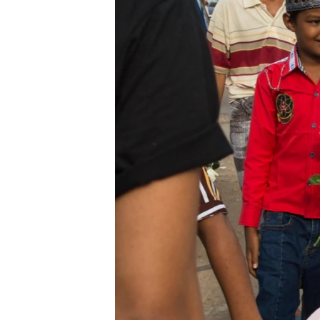
သုတပဒေသာ အင်္ဂလိပ်စာ
အ
ညွန်း
စာမျက်နှာ
သို့
ကျော်
ကြည့်
ရန်
ရှာဖွေ
ရန်
နေရာ
သို့
ကျော်
ရန်