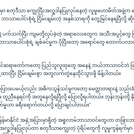
ွဲမှာ စတုဒီသာ ကျွေးပြီးအလှူဒါနပြုလုပ်နေတဲ့ လူမှုမဟာမိတ်အဖွဲ့က ဒေ
ဘာသာပေါင်းစုံရဲ့ ငြိမ်းချမ်းတဲ့ အနှစ်သာရကို တွေ့မြင်နေရပြီလို့ ဆ
နဲ့ ပက်သက်ပြီး ကျမတို့လုပ်ခဲ့တဲ့ အရာလေးတွေက အသီးအပွင့်တွေ ပြ
ဘာာသာပေါင်းစုံရဲ့ ချစ်ခင်မှုက ပိုပြီးတော့ အရောင်တွေ တောက်ပလာတ
င်ဆရာတော်ကတော့ ပြည်သူလူထုတွေ အနေနဲ့ ဘယ်ဘာသာဝင်ဘဲ ဖြစ
ားပြီး ငြိမ်းချမ်းစွာ အတူလက်တွဲနေထိုင်သွားဖို့ မိန့်ပါတယ်။
ြားပေမယ့်လည်း အဓိကသွန်သင်မှုကတော့ မေတ္တာတရားနဲ့ သည်းခ
 တူညီနေရင်ကို အတူနေလို့ရပြီလို့ ပြောလို့ရပါတယ်။ ဘုန်းဘုန်းတို့ 
ညွတ်မှုဟာ ခရီးရောက်တယ်လို့ ပြောချင်ပါတယ်။"
မြန်မာနိုင်ငံ အနှံ့အပြားမှာရှိတဲ့ အစ္စလာမ်ဘာသာဝင်တွေဟာ တခြ
ု အလှူဒါနပြုလုပ်တာ စတုဒီသာကျွေးတဲ့ ပုံရိပ်တွေကို လူမှုကွန်ရက်မ