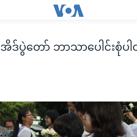
 အိဒ်ပွဲတော် ဘာသာပေါင်းစုံပါ