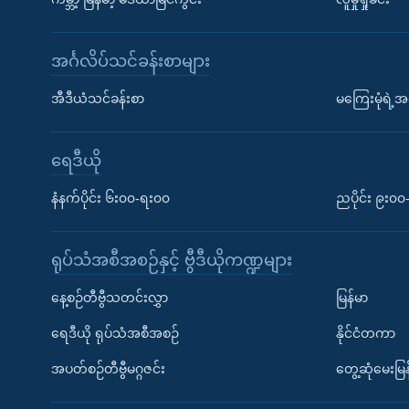
အင်္ဂလိပ်သင်ခန်းစာများ
အီဒီယံသင်ခန်းစာ
မကြေးမုံရဲ့အင
ရေဒီယို
နံနက်ပိုင်း ၆း၀၀-ရး၀၀
ညပိုင်း ၉း၀
ရုပ်သံအစီအစဉ်နှင့် ဗွီဒီယိုကဏ္ဍများ
နေ့စဉ်တီဗွီသတင်းလွှာ
မြန်မာ
ရေဒီယို ရုပ်သံအစီအစဉ်
နိုင်ငံတကာ
အပတ်စဉ်တီဗွီမဂ္ဂဇင်း
တွေ့ဆုံမေးမြန