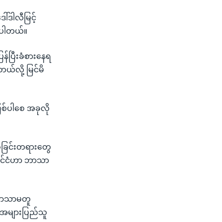
ါ်ဒါလီမြင့်
ိုပါတယ်။
န်ပြီးခံစားနေရ
ယ်လို့ မြင်မိ
်ပါစေ အခုလို
ံခြင်းတရားတွေ
နိုင်ငံဟာ ဘာသာ
ားဘာသာမတူ
ှာ အများပြည်သူ