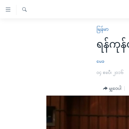
သုံး
ရ
ရှာဖွေ
လွယ်ကူ
မူလစာမျက်နှာ
မြန်မာ
ရ
စေ
မြန်မာ
လာ
ရန်ကုန်
သည့်
ဒ်
ကမ္ဘာ့သတင်းများ
Link
ဗွီဒီယို
နိုင်ငံတကာ
မေခ
များ
သတင်းလွတ်လပ်ခွင့်
အမေရိကန်
၀၄ ဧၿပီ၊ ၂၀၁၆
ပင်မ
ရပ်ဝန်းတခု လမ်းတခု အလွန်
တရုတ်
အကြောင်းအရာ
အင်္ဂလိပ်စာလေ့လာမယ်
မျှဝေပါ
အစ္စရေး-ပါလက်စတိုင်း
သို့
အပတ်စဉ်ကဏ္ဍများ
အမေရိကန်သုံးအီဒီယံ
ကျော်
ကြည့်
ရေဒီယိုနှင့်ရုပ်သံ အချက်အလက်များ
မကြေးမုံရဲ့ အင်္ဂလိပ်စာ
ရေဒီယို
ရန်
ရေဒီယို/တီဗွီအစီအစဉ်
ရုပ်ရှင်ထဲက အင်္ဂလိပ်စာ
တီဗွီ
ပင်မ