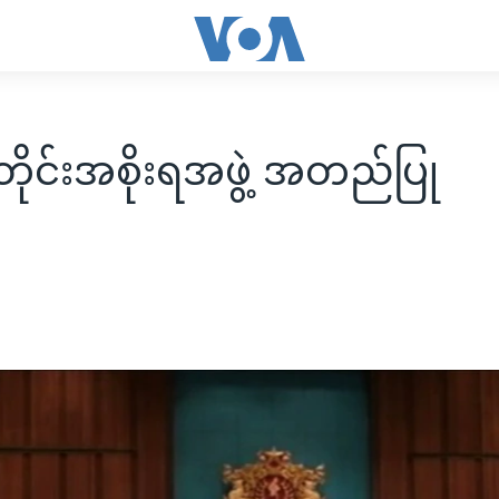
တိုင်းအစိုးရအဖွဲ့ အတည်ပြု