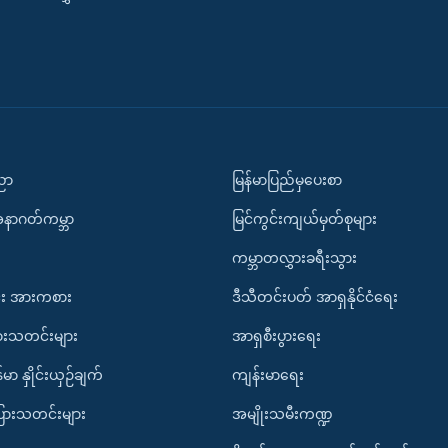
ပညာ
မြန်မာပြည်မှပေးစာ
အနာဂတ်ကမ္ဘာ
မြင်ကွင်းကျယ်မှတ်စုများ
ကမ္ဘာတလွှားခရီးသွား
း အားကစား
ဒီသီတင်းပတ် အာရှနိုင်ငံရေး
ားသတင်းများ
အာရှစီးပွားရေး
်မာ နှိုင်းယှဉ်ချက်
ကျန်းမာရေး
ပြားသတင်းများ
အမျိုးသမီးကဏ္ဍ