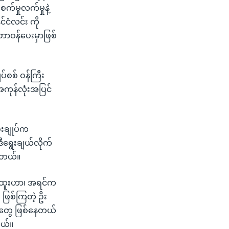
စက်မှုလက်မှုနဲ့
်ငံလင်း ကို
်တာဝန်ပေးမှာဖြစ်
ပ်စစ် ဝန်ကြီး
 အကုန်လုံးအပြင်
ီးချုပ်က
ဒီရွေးချယ်လိုက်
ပါတယ်။
 ရာထူးဟာ၊ အရင်က
 ဖြစ်ကြတဲ့ ဦး
တုတွေ ဖြစ်နေတယ်
တယ်။