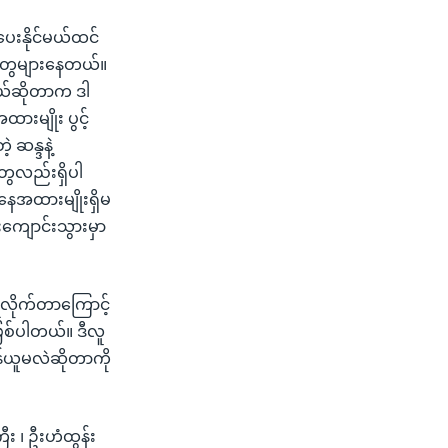
ပေးနိုင်မယ်ထင်
်းတွေများနေတယ်။
းတယ်ဆိုတာက ဒါ
ထားမျိုး ပွင့်
 ဆန္ဒနဲ့
ွေလည်းရှိပါ
နေအထားမျိုးရှိမ
းကျောင်းသွားမှာ
ုလိုက်တာကြောင့်
ြစ်ပါတယ်။ ဒီလူ
န်ယူမလဲဆိုတာကို
ီး ၊ ဦးဟံထွန်း