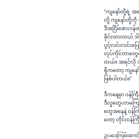
“ကျနော်တို့ရဲ့ 
လို့ ကျနော်တို့
ဒီအငြိမ်းစားဝန်ထ
ခိုင်းထားတယ် ဒါပဲ
ပွင့်လင်းလင်းပြေ
လုပ်ကိုင်တာတွေ
တယ်။ အရင်လို အ
ရှိကတော့ ကျနော်
ဖြစ်ပါတယ်။”
ဒီကနေ့မှာ ဝန်က
ဒီလူတွေဟာမကြာခ
တွေအနေနဲ့ ဝန်က
တော့ တိုင်းဝန်က
ဥပဒေကြမ်းကော်မတ