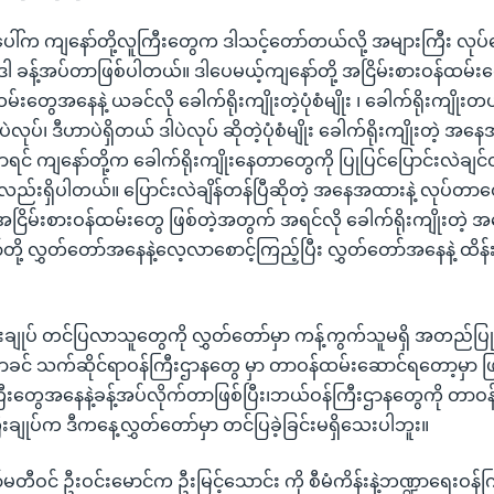
အပေါ်က ကျနော်တို့လူကြီးတွေက ဒါသင့်တော်တယ်လို့ အများကြီး လုပ်
ကို ဒါ ခန့်အပ်တာဖြစ်ပါတယ်။ ဒါပေမယ့်ကျနော်တို့ အငြိမ်းစားဝန်ထမ
မ်းတွေအနေနဲ့ ယခင်လို ခေါက်ရိုးကျိုးတဲ့ပုံစံမျိုး ၊ ခေါက်ရိုးကျို
လုပ်၊ ဒီဟာပဲရှိတယ် ဒါပဲလုပ် ဆိုတဲ့ပုံစံမျိုး ခေါက်ရိုးကျိုးတဲ့ အနေအ
ာရင် ကျနော်တို့က ခေါက်ရိုးကျိုးနေတာတွေကို ပြုပြင်ပြောင်းလဲချင်တဲ့
လည်းရှိပါတယ်။ ပြောင်းလဲချိန်တန်ပြီဆိုတဲ့ အနေအထားနဲ့ လုပ်တာတ
ငြိမ်းစားဝန်ထမ်းတွေ ဖြစ်တဲ့အတွက် အရင်လို ခေါက်ရိုးကျိုးတဲ့ အ
တို့ လွှတ်တော်အနေနဲ့လေ့လာစောင့်ကြည့်ပြီး လွှတ်တော်အနေနဲ့ ထိန်
ြီးချုပ် တင်ပြလာသူတွေကို လွှတ်တော်မှာ ကန့်ကွက်သူမရှိ အတည်ပြ
င် သက်ဆိုင်ရာဝန်ကြီးဌာနတွေ မှာ တာဝန်ထမ်းဆောင်ရတော့မှာ ဖ
ြီးတွေအနေနဲ့ခန့်အပ်လိုက်တာဖြစ်ပြီး၊ဘယ်ဝန်ကြီးဌာနတွေကို တာဝ
ြီးချုပ်က ဒီကနေ့လွှတ်တော်မှာ တင်ပြခဲ့ခြင်းမရှိသေးပါဘူး။
ီဝင် ဦးဝင်းမောင်က ဦးမြင့်သောင်း ကို စီမံကိန်းနဲ့ဘဏ္ဍာရေးဝန်ကြ