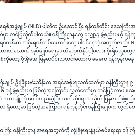
ေစီအဖွဲ့ချုပ် (NLD) ပါတီက ဦးဆောင်ပြီး ရန်ကုန်တိုင်း ဒေသကြီးအစိုးရ
်မှာ တင်ပြလိုက်ပါတယ်။ ဝန်ကြီးဌာနတွေ လျှော့ချဖွဲ့စည်းမယ့် ရန်ကုန
 အရင်တုန်းက အစိုးရဝန်ထမ်းဟောင်းတွေ ပါဝင်နေတဲ့ အတွက်လည်း 
့်ထားသလောက် အုပ်ချုပ်ရေးမှာ ထိရောက်နိုင်ပါ့မလား စိုးရိမ်သူတွေ
ံကိုတော့ ဗွီအိုအေ မြန်မာပိုင်းသတင်းထောက် မေခက ရန်ကုန်ကနေ 
်ကြီးချုပ် ဦးဖြိုးမင်းသိန်းက အရင်အစိုးရလက်ထက်မှာ ဝန်ကြီးဌာန ၉
 ခုနဲ့ ဖွဲ့စည်းမှာ ဖြစ်တဲ့အကြောင်း လွှတ်တော်မှာ တင်ပြခဲ့တာပါ။ အရ
က တချို့ကို ပေါင်းစည်းခဲ့ပြီး သက်ဆိုင်ရာအလိုက် ပြန်လည်ဖွဲ့စည်
ာ ရှိတော့မှာ ဖြစ်တဲ့အကြောင်း ရန်ကုန်တိုင်းဝန်ကြီးချုပ်က လွှတ်တော
ေသကြီး ဝန်ကြီးဌာန အရေအတွက်ကို လုံခြုံရေးနဲ့နယ်စပ်ရေးရာ ဝန်ကြီးဌ