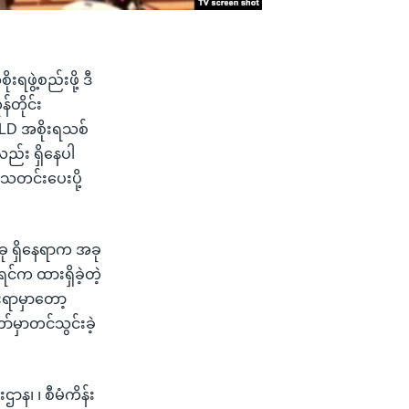
ဖွဲ့စည်းဖို့ ဒီ
်တိုင်း
NLD အစိုးရသစ်
လည်း ရှိနေပါ
သတင်းပေးပို့
 ခု ရှိနေရာက အခု
င်က ထားရှိခဲ့တဲ့
းရာမှာတော့
်မှာတင်သွင်းခဲ့
ာန၊ ၊ စီမံကိန်း