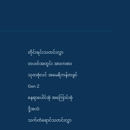
တိုင်းရင်းသတင်းလွှာ
တပတ်အတွင်း အားကစား
သုတစုံလင် အမေရိကန်တခွင်
Gen Z
နေရာပေါင်းစုံ အကြောင်းစုံ
ဒို့အသံ
သက်တံရောင်သတင်းလွှာ