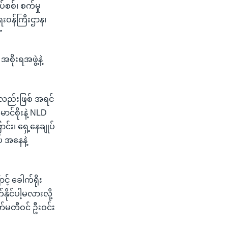
်စစ်၊ စက်မှု
းဝန်ကြီးဌာန၊
”
စိုးရအဖွဲ့နဲ့
င်လည်းဖြစ် အရင်
ာင်စိုးနဲ့ NLD
်း၊ ရှေ့နေချုပ်
် အနေနဲ့
် ခေါက်ရိုး
ိုင်ပါ့မလားလို့
ာ်မတီဝင် ဦးဝင်း