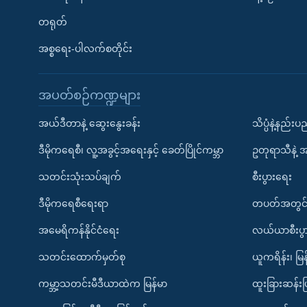
တရုတ်
အစ္စရေး-ပါလက်စတိုင်း
အပတ်စဉ်ကဏ္ဍများ
အယ်ဒီတာနဲ့ ဆွေးနွေးခန်း
သိပ္ပံနဲ့နည်း
ဒီမိုကရေစီ၊ လူ့အခွင့်အရေးနှင့် ခေတ်ပြိုင်ကမ္ဘာ
ဥတုရာသီနဲ့ 
သတင်းသုံးသပ်ချက်
စီးပွားရေး
ဒီမိုကရေစီရေးရာ
တပတ်အတွင်
အမေရိကန်နိုင်ငံရေး
လယ်ယာစီးပွ
သတင်းထောက်မှတ်စု
ယူကရိန်း၊ မြန
ကမ္ဘာ့သတင်းမီဒီယာထဲက မြန်မာ
ထူးခြားဆန်း