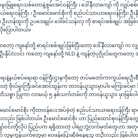
း၊မွေးမြူရေး၊သစ်တောနဲ့စွမ်းအင်ဝန်ကြီး ၊ ဒေါ်နီလာကျော် ကို လျှပ်စစ်၊
ရေးဝန်ကြီး ၊ ဦးမောင်မောင်စိုးကို စည်ပင်သာယာရေးဝန်ကြီး၊ ဦးနိုင
း ၊ ဦးဟန်ထူးကို ဥပဒေချုပ်၊ ဒေါ်ခင်သန်းလှ ကို စာရင်းစစ်ချုပ် အဖြစ
လိုပြောပါတယ်။
ကတော့ ကျနော်တို့ စာရင်းစစ်ချုပ်ဖြစ်ပြီးတော့ ဒေါ်နီလာကျော် က လျှ
 ဦးနိုင်ငံလင်း ကတော့ ကျနော်တို့ NLD နဲ့ ကျန်တဲ့ပုဂ္ဂိုလ်တွေကတော့
ြုံရေးနဲ့နယ်စပ်ရေးရာ ဝန်ကြီးဌာနကိုတော့ တပ်မတော်ကာကွယ်ရေးဦးစ
ားတဲ့ ဗိုလ်မှုးကြီးခင်အောင်ထွန်းက တာဝန်ယူသွားမှာပါ။ မကြာခင်မှာ 
သစ္စာ ပြုကာ လာမယ့် ၅ နှစ်သက်တမ်းကို တာဝန်ယူသွား မှာဖြစ်
းမောင်မောင်စိုး ကိုတာဝန်ပေးအပ်ခဲ့တဲ့ စည်ပင်သာယာရေးဝန်ကြီး
ူးလည်း ဖြစ်ပါတယ်။ ဦးမောင်မောင်စိုး ဟာ ပြည်ထောင်စုဝန်ကြီးတွေ
ကျော်ဝင်းတို့လိုပဲ ပြည်ပက ရရှိထားတဲ့ ပါရဂူဘွဲ့လက်မှတ်တွေဟာ အ
က် လူမှုကွန်ယက်တွေမှာ ဝေဖန်ပြောဆိုခံနေရသူ တဦးလည်း ဖြစ်ပါ