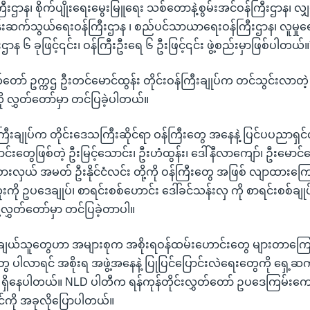
ီးဌာန၊ စိုက်ပျိုးရေးမွေးမြူရေး သစ်တောနဲ့စွမ်းအင်ဝန်ကြီးဌာန၊ လျှပ
ပန်းဆက်သွယ်ရေးဝန်ကြီးဌာန ၊ စည်ပင်သာယာရေးဝန်ကြီးဌာန၊ လူမှုရေ
ီးဌာန ၆ ခုဖြင့်၎င်း၊ ဝန်ကြီးဦးရေ ၆ ဦးဖြင့်၎င်း ဖွဲ့စည်းမှာဖြစ်ပါတယ်။
တ်တော် ဥက္ကဌ ဦးတင်မောင်ထွန်း တိုင်းဝန်ကြီးချုပ်က တင်သွင်းလာတဲ့ အ
ု လွှတ်တော်မှာ တင်ပြခဲ့ပါတယ်။
န်ကြီးချုပ်က တိုင်းဒေသကြီးဆိုင်ရာ ဝန်ကြီးတွေ အနေနဲ့ ပြင်ပပညာရှ
ာင်းတွေဖြစ်တဲ့ ဦးမြင့်သောင်း၊ ဦးဟံထွန်း၊ ဒေါ်နီလာကျော်၊ ဦးမောင်မေ
ားလှယ် အမတ် ဦးနိုင်ငံလင်း တို့ကို ဝန်ကြီးတွေ အဖြစ် လျာထားကြောင
ကို ဥပဒေချုပ်၊ စာရင်းစစ်ဟောင်း ဒေါ်ခင်သန်းလှ ကို စာရင်းစစ်ချုပ
ွှတ်တော်မှာ တင်ပြခဲ့တာပါ။
ွေးချယ်သူတွေဟာ အများစုက အစိုးရဝန်ထမ်းဟောင်းတွေ များတာကြောင့
ွေ ပါလာရင် အစိုးရ အဖွဲ့အနေနဲ့ ပြုပြင်ပြောင်းလဲရေးတွေကို ရှေ့ဆက်န
ေ ရှိနေပါတယ်။ NLD ပါတီက ရန်ကုန်တိုင်းလွှတ်တော် ဥပဒေကြမ်းကေ
်ကို အခုလိုပြောပါတယ်။