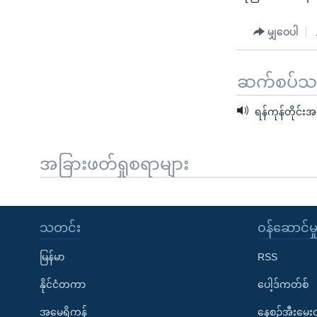
မျှဝေပါ
ဆက်စပ်သတင
ရန်ကုန်တိုင်းအ
အခြားဖတ်ရှုစရာများ
သတင်း
၀န်ဆောင်မှ
မြန်မာ
RSS
နိုင်ငံတကာ
ပေါ့ဒ်ကတ်စ်
အမေရိကန်
နေ့စဉ်အီးမေ