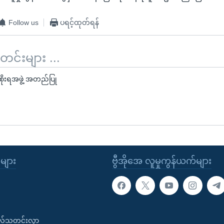
Follow us
ပရင့်ထုတ်ရန်
်းများ ...
စိုးရအဖွဲ့ အတည်ပြု
ုများ
ဗွီအိုအေ လူမှုကွန်ယက်များ
းလ်သတင်းလွှာ