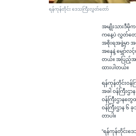
ရန်ကုန်တိုင်း ဒေသကြီးလွှတ်တော်
အမျိုးသားဒီမိုကရ
ကနေ့ပဲ လွှတ်တော
အစိုးရအဖွဲ့မှာ
အနေနဲ့ မျှော်လင
တယ်။ အပြည့်အစု
ထားပါတယ်။
ရန်ကုန်တိုင်းဝန
အခါ ဝန်ကြီးဌာန ၆
ဝန်ကြီးဌာနတွေထဲ
ဝန်ကြီးဌာန ၆ ခုသ
တာပါ။
“ရန်ကုန်တိုင်းဒ