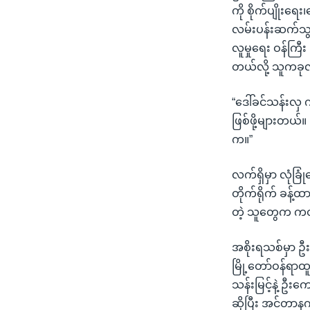
ကို စိုက်ပျိုးရေ
လမ်းပန်းဆက်သွယ်
လူမှုရေး ဝန်ကြီ
တယ်လို့ သူကခု
“ဒေါ်ခင်သန်းလှ 
ဖြစ်ဖို့များတယ်။
က။”
လက်ရှိမှာ လုံခ
တိုက်ရိုက် ခန့်ထ
တဲ့ သူတွေက ကတိ
အစိုးရသစ်မှာ ဦ
မြို့တော်ဝန်ရာထ
သန်းမြင့်နဲ့ ဦး
ဆိုပြီး အင်တာန