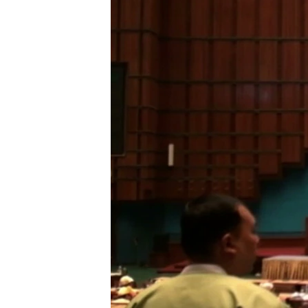
သုတပဒေသာ အင်္ဂလိပ်စာ
အ
ညွန်း
စာမျက်နှာ
သို့
ကျော်
ကြည့်
ရန်
ရှာဖွေ
ရန်
နေရာ
သို့
ကျော်
ရန်