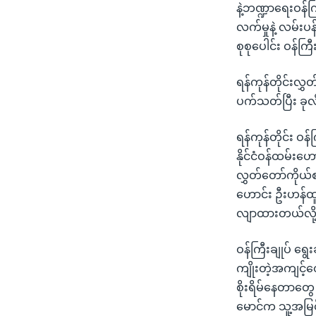
နဲ့ဘဏ္ဍာရေးဝန်ကြ
လက်မှုနဲ့ လမ်း
စုစုပေါင်း ဝန်ကြ
ရန်ကုန်တိုင်းလွှ
ပက်သတ်ပြီး ခုလိ
ရန်ကုန်တိုင်း ဝ
နိုင်ငံဝန်ထမ်းဟေ
လွှတ်တော်ကိုယ်စ
ဟောင်း ဦးဟန်ထူး
လျာထားတယ်လို့လ
ဝန်ကြီးချုပ် ရ
ကျိုးတဲ့အကျင့်တ
စိုးရိမ်နေတာတွ
မောင်က သူ့အမြင