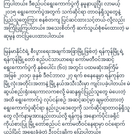
ကြပါတယ်။ ဒီစည်ပင်ရွေးကောက်ပွဲကို နမူနာယူပြီး လာမယ့်
၂၀၁၅ ရွေးကောက်ပွဲအတွက် သက်ဆိုင်ရာ တာဝန်ရှိသူတွေနဲ့
ပြည်သူတွေကြား စနစ်တကျ ပြင်ဆင်ထားသင့်တယ်-လို့လည်း
အကြံပြုကြပါတယ်။ အသေးစိတ်ကို ဆက်သွယ်စုံစမ်းထားတဲ့ မ
ဆုမွန် တင်ပြပေးထားပါတယ်။
မြန်မာနိုင်ငံရဲ့ စီးပွားရေးအချက်အခြာမြို့ဖြစ်တဲ့ ရန်ကုန်မြို့ရဲ့
ရန်ကုန်မြို့တော် စည်ပင်သာယာရေး ကော်မတီဝင်အဆင့်
ရွေးကောက်ပွဲကို နှစ်ပေါင်း (၆၀) အတွင်း ပထမဆုံးအကြိမ်
အဖြစ် ၂၀၁၄၊ ခုနှစ် ဒီဇင်ဘာလ ၂၇ ရက် စနေနေ့မှာ ရန်ကုန်တ
မြို့လုံးအတိုင်းအတာနဲ့ မြို့နယ်အသီးသီးမှာ ကျင်းပခဲ့ပါတယ်။ မဲ
ဆွယ်စည်းရုံးရေးကာလကစလို့ မဲဆန္ဒရှင်ပြည်သူတွေ မဲပေးတဲ့
အထိ ရွေးကောက်ပွဲ လုပ်ငန်းစဉ် အဆင့်ဆင့်မှာ ချမှတ်ထားတဲ့
ရွေးကောက်ပွဲဆိုင်ရာ နည်းဥပဒေတွေကို သက်ဆိုင်ရာတာဝန်ရှိသူ
တွေ လိုက်နာမှုအားနည်းတယ်လို့ ရန်ကုန် အနောက်ပိုင်းခရိုင်
ကိုယ်စားပြု မြို့တော်စည်ပင် ကော်မတီဝင်နေရာမှာ ဝင်ရောက်
ယှဉ်ပြိုင် အရွေးခံခဲ့တဲ့ ဦးဝင်းချိုက ပြောပါတယ်။