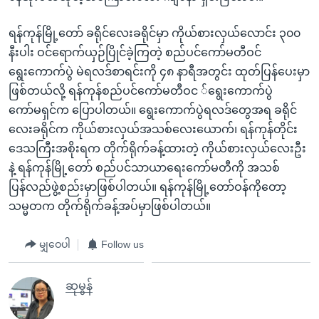
ရန်ကုန်မြို့တော် ခရိုင်လေးခရိုင်မှာ ကိုယ်စားလှယ်လောင်း ၃၀၀
နီးပါး ဝင်ရောက်ယှဉ်ပြိုင်ခဲ့ကြတဲ့ စည်ပင်ကော်မတီဝင်
ရွေးကောက်ပွဲ မဲရလဒ်စာရင်းကို ၄၈ နာရီအတွင်း ထုတ်ပြန်ပေးမှာ
ဖြစ်တယ်လို့ ရန်ကုန်စည်ပင်ကော်မတီဝင ်ရွေးကောက်ပွဲ
ကော်မရှင်က ပြောပါတယ်။ ရွေးကောက်ပွဲရလဒ်တွေအရ ခရိုင်
လေးခရိုင်က ကိုယ်စားလှယ်အသစ်လေးယောက်၊ ရန်ကုန်တိုင်း
ဒေသကြီးအစိုးရက တိုက်ရိုက်ခန့်ထားတဲ့ ကိုယ်စားလှယ်လေးဦး
နဲ့ ရန်ကုန်မြို့တော် စည်ပင်သာယာရေးကော်မတီကို အသစ်
ပြန်လည်ဖွဲ့စည်းမှာဖြစ်ပါတယ်။ ရန်ကုန်မြို့တော်ဝန်ကိုတော့
သမ္မတက တိုက်ရိုက်ခန့်အပ်မှာဖြစ်ပါတယ်။
မျှဝေပါ
Follow us
ဆုမွန်