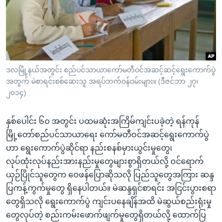
အ
သုတပဒေသာ အင်္ဂလိပ်စာ
ညွန်း
Learning English
စာမျက်နှာ
သို့
ဗွီအိုအေ လူမှုကွန်ယက်များ
ကျော်
ကြည့်
ဒလမြို့နယ်အတွင်း စည်ပင်သာယာကော်မတီဝင်အဆင့်ဆင့်ရွေးကောက်ပွဲ
အတွက် မဲစာရင်းစစ်ဆေးသူ အရပ်ဘက်ဝန်ဝမ်းများ။ (ဒီဇင်ဘာ ၂၇၊
ရန်
ဘာသာစကားများ
၂၀၁၄)
ရှာဖွေ
ရန်
နှစ်ပေါင်း ၆၀ အတွင်း ပထမဆုံးအကြိမ်ကျင်းပခဲ့တဲ့ ရန်ကုန်
နေရာ
မြို့တော်စည်ပင်သာယာရေး ကော်မတီဝင်အဆင့်ရွေးကောက်ပွဲ
သို့
ဟာ ရွေးကောက်ပွဲဆိုင်ရာ နည်းစနစ်မှားယွင်းမှုတွေ၊
ကျော်
လုပ်ထုံးလုပ်နည်းအားနည်းမှုတွေများစွာရှိတယ်လို့ ဝင်ရောက်
ရန်
ယှဉ်ပြိုင်သူတွေက ဝေဖန်ပြောဆိုသလို ပြည်သူတွေအကြား ဆန္ဒ
ပြကန့်ကွက်မှုတွေ ရှိနေပါတယ်။ မဲဆန္ဒရှင်စာရင်း အငြင်းပွားစရာ
တွေရှိသလို ရွေးကောက်ပွဲ ကျင်းပနေချိန်အထိ မဲဆွယ်စည်းရုံးမှု
တွေလုပ်တဲ့ စည်းကမ်းဖောက်ဖျက်မှုတွေရှိတယ်လို့ ထောက်ပြ