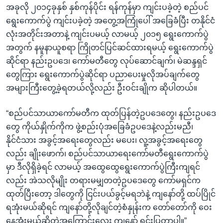
အခုလို ၂၀၁၄ခုနှစ် နှစ်ကုန်ပိုင်း ရန်ကုန်မှာ ကျင်းပခဲ့တဲ့ စည်ပင်
ရွေးကောက်ပွဲ ကျင်းပခဲ့တဲ့ အတွေ့အကြုံပေါ် အခြေခံပြီး တနိုင်ငံ
လုံးအတိုင်းအတာနဲ့ ကျင်းပမယ့် လာမယ့် ၂၀၁၅ ရွေးကောက်ပွဲ
အတွက် နမူနာယူစရာ ကြိုတင်ပြင်ဆင်ထားရမယ့် ရွေးကောက်ပွဲ
ဆိုင်ရာ နည်းဥပဒေ၊ ကော်မတီတွေ လုပ်ဆောင်ချက်၊ မဲဆန္ဒရှင်
တွေကြား ရွေးကောက်ပွဲဆိုင်ရာ ပညာပေးမှုလိုအပ်ချက်တွေ
အများကြီးတွေ့ခဲ့ရတယ်လို့လည်း ဦးဝင်းချိုက ဆိုပါတယ်။
“စည်ပင်သာယာကော်မတီက ထုတ်ပြန်တဲ့ဥပဒေတွေ၊ နည်းဥပဒေ
တွေ ကိုယ်နှိုက်ကိုက ဖွဲ့စည်းပုံအခြေခံဥပဒေနဲ့လည်းမညီ၊
နိုင်ငံသား အခွင့်အရေးတွေလည်း မပေး၊ လူ့အခွင့်အရေးတွေ
လည်း ချိုးဖောက်၊ စည်ပင်သာယာရေးကော်မတီရွေးကောက်ပွဲ
မှာ ဒီလိုရှိခဲ့ရင် လာမယ့် အထွေထွေရွေးကောက်ပွဲကြီးကျရင်
လည်း အဲသလိုမျိုး တရားမမျှတတဲ့ဥပဒေတွေ ကော်မရှင်က
ထုတ်ပြီးတော့ ဒါတွေကို ငြင်းပယ်ခွင့်မရဘဲနဲ့ ကျနော်တို့ ထပ်ပြိုင်
ရအုံးမယ်ဆိုရင် ကျနော်တို့လိုချင်တဲ့စံနှုန်းက တော်တော်ကို ဝေး
နေအုံးမယ်ဆိုတဲ့အကြောင်းလေး ကျနော် ရှင်းပြတာပါ။”