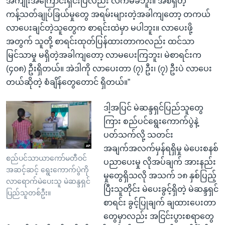
အကျိုးအကြောင်းရှင်းပြလည်း လက်မခံဘူး။ အစရှိတဲ့
ကန့်သတ်ချုပ်ခြယ်မှုတွေ အရမ်းများတဲ့အခါကျတော့ တကယ်
လာပေးချင်တဲ့သူတွေက စာရင်းထဲမှာ မပါဘူး။ လာပေးဖို့
အတွက် သူတို့ စာရင်းထုတ်ပြန်ထားတာကလည်း ထင်သာ
မြင်သာမှု မရှိတဲ့အခါကျတော့ လာမပေးကြဘူး၊ မဲစာရင်းက
(၄၀၈) ဦးရှိတယ်။ အဲဒါကို လာပေးတာ (၇) ဦး၊ (၇) ဦးပဲ လာပေး
တယ်ဆိုတဲ့ စံချိန်တွေတောင် ရှိတယ်။”
ဒါ့အပြင် မဲဆန္ဒရှင်ပြည်သူတွေ
ကြား စည်ပင်ရွေးကောက်ပွဲနဲ့
ပတ်သက်လို့ သတင်း
အချက်အလက်မှန်ရရှိမှု မဲပေးစနစ်
စည်ပင်သာယာကော်မတီဝင်
ပညာပေးမှု လိုအပ်ချက် အားနည်း
အဆင့်ဆင့် ရွေးကောက်ပွဲကို
မှုတွေရှိသလို အသက် ၁၈ နှစ်ပြည့်
လာရောက်မဲပေးသူ မဲဆန္ဒရှင်
ပြီးသူတိုင်း မဲပေးခွင့်ရှိတဲ့ မဲဆန္ဒရှင်
ပြည်သူတစ်ဦး။
စာရင်း ခွင့်ပြုချက် ချထားပေးတာ
တွေမှာလည်း အငြင်းပွားစရာတွေ