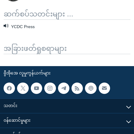
ဆက်စပ်သတင်းများ ...
YCDC Press
အခြားဖတ်ရှုစရာများ
ဗွီအိုအေ လူမှုကွန်ယက်များ
သတင်း
၀န်ဆောင်မှုများ