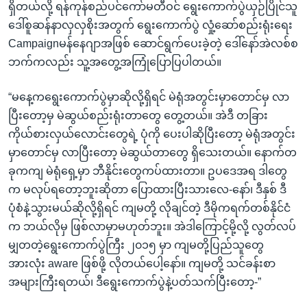
ရှိတယ်လို့ ရန်ကုန်စည်ပင်ကော်မတီဝင် ရွေးကောက်ပွဲယှဉ်ပြိုင်သူ
ဒေါ်စူဆန်နာလှလှစိုးအတွက် ရွေးကောက်ပွဲ လှုံ့ဆော်စည်းရုံးရေး
Campaignမန်နေဂျာအဖြစ် ဆောင်ရွက်ပေးခဲ့တဲ့ ဒေါ်နော်အဲလစ်စ
ဘက်ကလည်း သူ့အတွေ့အကြုံပြောပြပါတယ်။
“မနေ့ကရွေးကောက်ပွဲမှာဆိုလို့ရှိရင် မဲရုံအတွင်းမှာတောင်မှ လာ
ပြီးတော့မှ မဲဆွယ်စည်းရုံးတာတွေ တွေ့တယ်။ အဲဒီ တခြား
ကိုယ်စားလှယ်လောင်းတွေရဲ့ ပုံကို ပေးပါဆိုပြီးတော့ မဲရုံအတွင်း
မှာတောင်မှ လာပြီးတော့ မဲဆွယ်တာတွေ ရှိသေးတယ်။ နောက်တ
ခုကကျ မဲရုံရှေ့မှာ ဘီနိုင်းတွေကပ်ထားတာ။ ဥပဒေအရ ဒါတွေ
က မလုပ်ရတော့ဘူးဆိုတာ ပြောထားပြီးသားလေ-နော်၊ ဒီနှစ် ဒီ
ပုံစံနဲ့သွားမယ်ဆိုလို့ရှိရင် ကျမတို့ လိုချင်တဲ့ ဒီမိုကရက်တစ်နိုင်ငံ
က ဘယ်လိုမှ ဖြစ်လာမှာမဟုတ်ဘူး။ အဲဒါကြောင့်မို့လို့ လွတ်လပ်
မျှတတဲ့ရွေးကောက်ပွဲကြီး ၂၀၁၅ မှာ ကျမတို့ပြည်သူတွေ
အားလုံး aware ဖြစ်ဖို့ လိုတယ်ပေါ့နော်။ ကျမတို့ သင်ခန်းစာ
အများကြီးရတယ်၊ ဒီရွေးကောက်ပွဲနဲ့ပတ်သက်ပြီးတော့-”