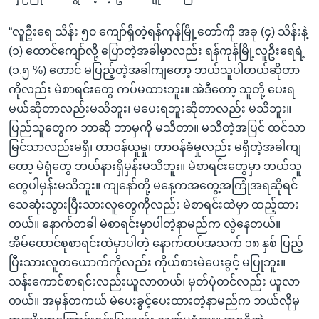
“လူဦးရေ သိန်း ၅၀ ကျော်ရှိတဲ့ရန်ကုန်မြို့တော်ကို အခု (၄) သိန်းနဲ့
(၁) ထောင်ကျော်လို့ ပြောတဲ့အခါမှာလည်း ရန်ကုန်မြို့လူဦးရေရဲ့
(၁.၅ %) တောင် မပြည့်တဲ့အခါကျတော့ ဘယ်သူပါတယ်ဆိုတာ
ကိုလည်း မဲစာရင်းတွေ ကပ်မထားဘူး။ အဲဒီတော့ သူတို့ ပေးရ
မယ်ဆိုတာလည်းမသိဘူး၊ မပေးရဘူးဆိုတာလည်း မသိဘူး။
ပြည်သူတွေက ဘာဆို ဘာမှကို မသိတာ။ မသိတဲ့အပြင် ထင်သာ
မြင်သာလည်းမရှိ၊ တာဝန်ယူမှု၊ တာဝန်ခံမှုလည်း မရှိတဲ့အခါကျ
တော့ မဲရုံတွေ ဘယ်နားရှိမှန်းမသိဘူး။ မဲစာရင်းတွေမှာ ဘယ်သူ
တွေပါမှန်းမသိဘူး။ ကျနော်တို့ မနေ့ကအတွေ့အကြုံအရဆိုရင်
သေဆုံးသွားပြီးသားလူတွေကိုလည်း မဲစာရင်းထဲမှာ ထည့်ထား
တယ်။ နောက်တခါ မဲစာရင်းမှာပါတဲ့နာမည်က လွဲနေတယ်။
အိမ်ထောင်စုစာရင်းထဲမှာပါတဲ့ နောက်ထပ်အသက် ၁၈ နှစ် ပြည့်
ပြီးသားလူတယောက်ကိုလည်း ကိုယ်စားမဲပေးခွင့် မပြုဘူး။
သန်းကောင်စာရင်းလည်းယူလာတယ်၊ မှတ်ပုံတင်လည်း ယူလာ
တယ်။ အမှန်တကယ် မဲပေးခွင့်ပေးထားတဲ့နာမည်က ဘယ်လိုမှ