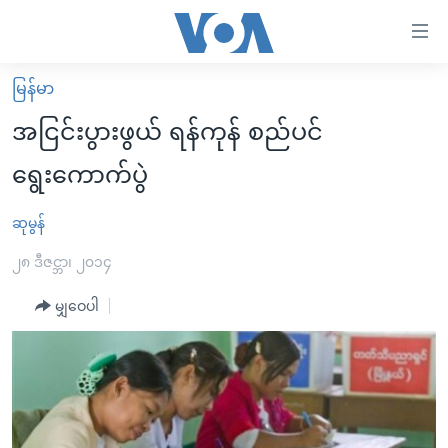
သုံး
ရ
လွယ်ကူ
မြန်မာ
မူလစာမျက်နှာ
စေ
အငြင်းပွားဖွယ် ရန်ကုန် စည်ပင်
မြန်မာ
သည့်
ရွေးကောက်ပွဲ
ကမ္ဘာ့သတင်းများ
Link
ဗွီဒီယို
နိုင်ငံတကာ
ဆုမွန်
များ
သတင်းလွတ်လပ်ခွင့်
အမေရိကန်
၂၈ ဒီဇင္ဘာ၊ ၂၀၁၄
ပင်မ
ရပ်ဝန်းတခု လမ်းတခု အလွန်
တရုတ်
အကြောင်းအရာ
မျှဝေပါ
သို့
အင်္ဂလိပ်စာလေ့လာမယ်
အစ္စရေး-ပါလက်စတိုင်း
ကျော်
အပတ်စဉ်ကဏ္ဍများ
အမေရိကန်သုံးအီဒီယံ
ကြည့်
ရေဒီယိုနှင့်ရုပ်သံ အချက်အလက်များ
မကြေးမုံရဲ့ အင်္ဂလိပ်စာ
ရေဒီယို
ရန်
ပင်မ
ရေဒီယို/တီဗွီအစီအစဉ်
ရုပ်ရှင်ထဲက အင်္ဂလိပ်စာ
တီဗွီ