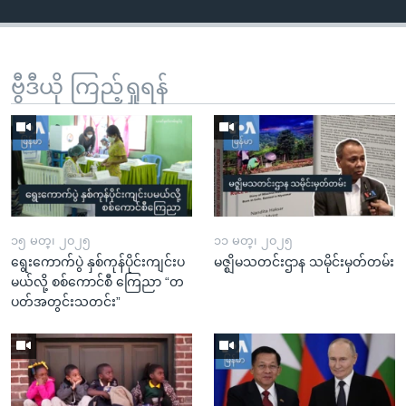
ဗွီဒီယို ကြည့်ရှုရန်
၁၅ မတ္၊ ၂၀၂၅
၁၁ မတ္၊ ၂၀၂၅
ရွေးကောက်ပွဲ နှစ်ကုန်ပိုင်းကျင်းပ
မဇ္ဈိမသတင်းဌာန သမိုင်းမှတ်တမ်း
မယ်လို့ စစ်ကောင်စီ ကြေညာ “တ
ပတ်အတွင်းသတင်း”