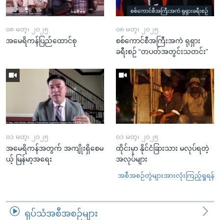
၀၈ မတ္၊ ၂၀၂၅
၀၈ မတ္၊ ၂၀၂၅
အမေရိကန်ပြည်ထောင်စု
စစ်ကောင်စီအကြီးအကဲ ရုရှား
ခရီးစဉ် “တပတ်အတွင်းသတင်း”
၀၁ မတ္၊ ၂၀၂၅
၀၁ မတ္၊ ၂၀၂၅
အမေရိကန်အတွက် အကျိုးရှိစေမ
ထိုင်းမှာ နိုင်ငံခြားသား မလုပ်ရတဲ့
ယ့် မြန်မာ့အရေး
အလုပ်များ
အစီအစဉ်တွဲများအားလုံးကြည့်ရှုရန်
ရုပ်သံအစီအစဉ်များ