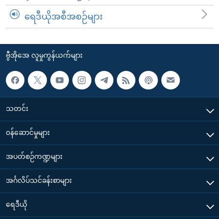
ရေဒီယိုအစီအစဉ်များ
ဗွီအိုအေ လူမှုကွန်ယက်များ
သတင်း
၀န်ဆောင်မှုများ
အပတ်စဉ်ကဏ္ဍများ
အင်္ဂလိပ်သင်ခန်းစာများ
ရေဒီယို