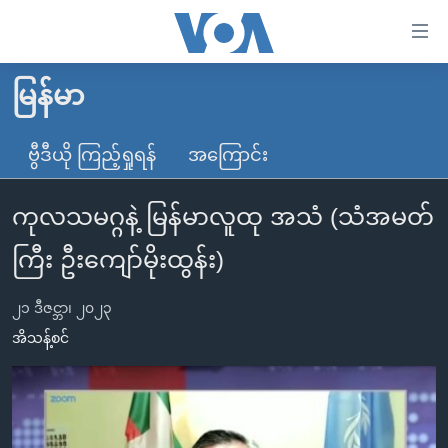
သုံး
ရ
လွယ်ကူ
မြန်မာ
မူလစာမျက်နှာ
စေ
မြန်မာ
ဗွီဒီယို ကြည့်ရှုရန်
အကြောင်း
သည့်
ကမ္ဘာ့သတင်းများ
Link
ကုလသမဂ္ဂနဲ့ မြန်မာလူထု အသံ (သံအမတ်
ဗွီဒီယို
နိုင်ငံတကာ
များ
သတင်းလွတ်လပ်ခွင့်
အမေရိကန်
ကြီး ဦးကျော်မိုးထွန်း)
ပင်မ
ရပ်ဝန်းတခု လမ်းတခု အလွန်
တရုတ်
အကြောင်းအရာ
၂၁ ဒီဇင္ဘာ၊ ၂၀၂၃
သို့
အင်္ဂလိပ်စာလေ့လာမယ်
အစ္စရေး-ပါလက်စတိုင်း
အိသန့်စင်
ကျော်
အပတ်စဉ်ကဏ္ဍများ
အမေရိကန်သုံးအီဒီယံ
ကြည့်
ရေဒီယိုနှင့်ရုပ်သံ အချက်အလက်များ
မကြေးမုံရဲ့ အင်္ဂလိပ်စာ
ရေဒီယို
ရန်
ပင်မ
ရေဒီယို/တီဗွီအစီအစဉ်
ရုပ်ရှင်ထဲက အင်္ဂလိပ်စာ
တီဗွီ