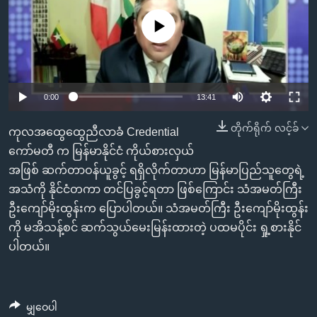
အ
သုတပဒေသာ အင်္ဂလိပ်စာ
ညွန်း
Learning English
No media source currently available
စာမျက်နှာ
သို့
ဗွီအိုအေ လူမှုကွန်ယက်များ
ကျော်
0:00
13:41
ကြည့်
ရန်
တိုက်ရိုက် လင့်ခ်
ဘာသာစကားများ
ကုလအထွေထွေညီလာခံ Credential
ရှာဖွေ
ကော်မတီ က မြန်မာနိုင်ငံ ကိုယ်စားလှယ်
ရန်
အဖြစ် ဆက်တာဝန်ယူခွင့် ရရှိလိုက်တာဟာ မြန်မာပြည်သူတွေရဲ့
နေရာ
အသံကို နိုင်ငံတကာ တင်ပြခွင့်ရတာ ဖြစ်ကြောင်း သံအမတ်ကြီး
သို့
ဦးကျော်မိုးထွန်းက ပြောပါတယ်။ သံအမတ်ကြီး ဦးကျော်မိုးထွန်း
ကျော်
ကို မအိသန့်စင် ဆက်သွယ်မေးမြန်းထားတဲ့ ပထမပိုင်း ရှု့စားနိုင်
ရန်
ပါတယ်။
မျှဝေပါ