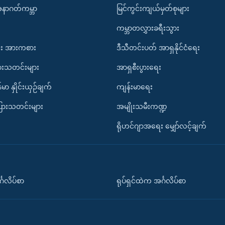
အနာဂတ်ကမ္ဘာ
မြင်ကွင်းကျယ်မှတ်စုများ
ကမ္ဘာတလွှားခရီးသွား
း အားကစား
ဒီသီတင်းပတ် အာရှနိုင်ငံရေး
ားသတင်းများ
အာရှစီးပွားရေး
်မာ နှိုင်းယှဉ်ချက်
ကျန်းမာရေး
ပြားသတင်းများ
အမျိုးသမီးကဏ္ဍ
ရိုဟင်ဂျာအရေး မျှော်လင့်ချက်
်္ဂလိပ်စာ
ရုပ်ရှင်ထဲက အင်္ဂလိပ်စာ