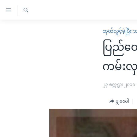
သုံး
ရ
ရှာဖွေ
လွယ်ကူ
မူလစာမျက်နှာ
ထုတ်လွှင့်ခဲ့ပြီ
ရ
စေ
မြန်မာ
လာ
ပြည်တေ
သည့်
ဒ်
ကမ္ဘာ့သတင်းများ
Link
ဗွီဒီယို
နိုင်ငံတကာ
ကမ်းလှ
များ
သတင်းလွတ်လပ်ခွင့်
အမေရိကန်
ပင်မ
ရပ်ဝန်းတခု လမ်းတခု အလွန်
တရုတ်
၂၃ စက္တင္ဘာ၊ ၂၀၁၁
အကြောင်းအရာ
အင်္ဂလိပ်စာလေ့လာမယ်
အစ္စရေး-ပါလက်စတိုင်း
သို့
မျှဝေပါ
အပတ်စဉ်ကဏ္ဍများ
အမေရိကန်သုံးအီဒီယံ
ကျော်
ကြည့်
ရေဒီယိုနှင့်ရုပ်သံ အချက်အလက်များ
မကြေးမုံရဲ့ အင်္ဂလိပ်စာ
ရေဒီယို
ရန်
ရေဒီယို/တီဗွီအစီအစဉ်
ရုပ်ရှင်ထဲက အင်္ဂလိပ်စာ
တီဗွီ
ပင်မ