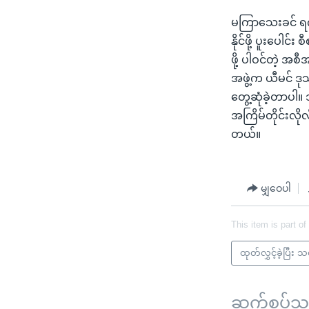
မကြာသေးခင် ရက်အ
နိုင်ဖို့ ပူးပေ
ဖို့ ပါဝင်တဲ့ အစ
အဖွဲ့က ယီမင် ဒု
တွေ့ဆုံခဲ့တာပါ။
အကြိမ်တိုင်းလို
တယ်။
မျှဝေပါ
This item is part of
ထုတ်လွှင့်ခဲ့ပြီး 
ဆက်စပ်သတင