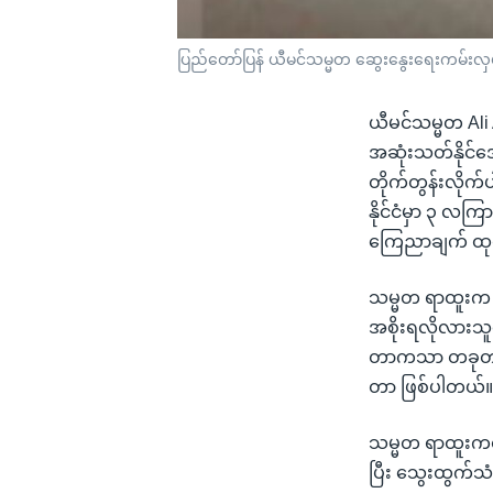
ပြည်တော်ပြန် ယီမင်သမ္မတ ဆွေးနွေးရေးကမ်းလှမ
ယီမင်သမ္မတ Ali
အဆုံးသတ်နိုင်အောင
တိုက်တွန်းလိုက
နိုင်ငံမှာ ၃ လက
ကြေညာချက် ထုတ
သမ္မတ ရာထူးက ထ
အစိုးရလိုလားသ
တာကသာ တခုတည်း
တာ ဖြစ်ပါတယ်
သမ္မတ ရာထူးကထ
ပြီး သွေးထွက်သံ