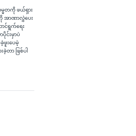
မ္မတကို ဖယ်ရှား
ကို အာဏာလွှဲပေး
ဆောင်ရွက်ရေး
ိုင်းမှာပဲ
့ဖူးပေမဲ့
းခဲ့တာ ဖြစ်ပါ