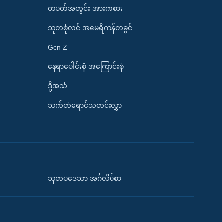
တပတ်အတွင်း အားကစား
သုတစုံလင် အမေရိကန်တခွင်
Gen Z
နေရာပေါင်းစုံ အကြောင်းစုံ
ဒို့အသံ
သက်တံရောင်သတင်းလွှာ
သုတပဒေသာ အင်္ဂလိပ်စာ