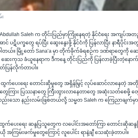
်း
 Abdullah Saleh က တိုင်းပြည်မှာကြုံနေရတဲ့ နိုင်ငံရေး အကျပ်အ
် ပဋိပက္ခတွေ ရပ်ပြီး ဆွေးနွေးဖို့ နိုင်ငံကို ပြန်လာပြီး နာရီပိုင်းအတွ
်ပါတယ်။ မြို့တော် Sana’a မှာ တိုက်ခိုက်ခံရစဉ်က ဒဏ်ရာတွေကို ဆ
ြာ ဆေးကုသ ခံယူနေရာက ဒီကနေ့ တိုင်းပြည်ကို ပြန်လာခဲ့ပြီးတဲ့နောက်
်ပြန်လိုက်တာပါ။
ွက်ပေးရေး တောင်းဆိုမှုတွေ အရှိန်မြှင့် လုပ်ဆောင်လာနေတဲ့ အတိ
ူတွေကြား ပြဿနာတွေ ကြီးထွားလာနေတာတွေ အဆုံးသတ်စေဖို့ တွေ့ဆ
သော နည်းလမ်းဖြစ်တယ်လို့ သမ္မတ Saleh က ကြေညာချက်မှာ ပ
။
ွက်ပေးရေး ဆန္ဒပြသူတွေက လပေါင်းအတော်ကြာ တောင်းဆိုဆန္ဒ
ယို အကြမ်းဖက်မှုတွေကြောင့် လူပေါင်း ရာနဲ့ချီ သေဆုံးခဲ့တာပါ။