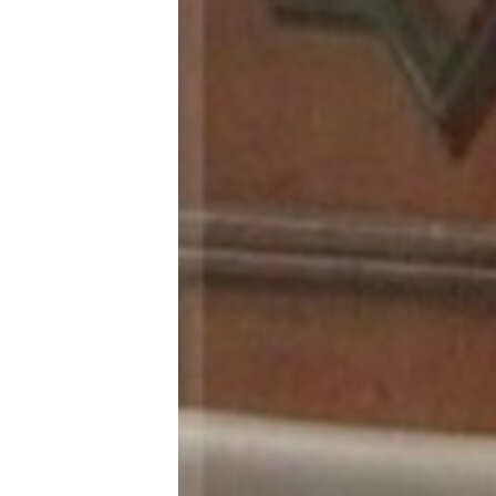
သုတပဒေသာ အင်္ဂလိပ်စာ
အ
ညွန်း
စာမျက်နှာ
သို့
ကျော်
ကြည့်
ရန်
ရှာဖွေ
ရန်
နေရာ
သို့
ကျော်
ရန်