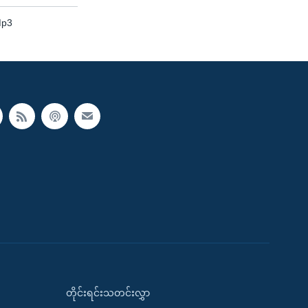
Mp3
တိုင်းရင်းသတင်းလွှာ