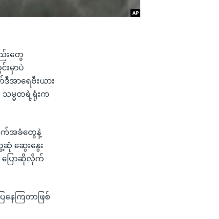
တည်းတွေ
င်းမှာပဲ
ော်ဒီအာရေဗီးယား
 သမ္မတရဲ့ရုံးက
ုက်အခံတွေနဲ့
ုံ ဆွေးနွေး
ြောဆိုလိုက်
ပြနေကြတာဖြစ်