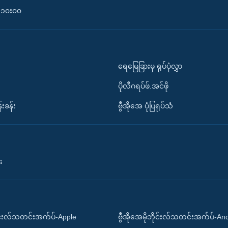
၀-၁၀း၀၀
ရေမြေခြားမှ ရုပ်ပုံလွှာ
ပိုလီဂရပ်ဖ်.အင်ဖို
်းခန်း
ဗွီအိုအေ ပုံပြရုပ်သံ
း
ိုင်းလ်သတင်းအက်ပ်-Apple
ဗွီအိုအေမိုဘိုင်းလ်သတင်းအက်ပ်-An