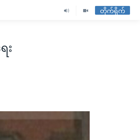
တိုက်ရိုက်
ရေး