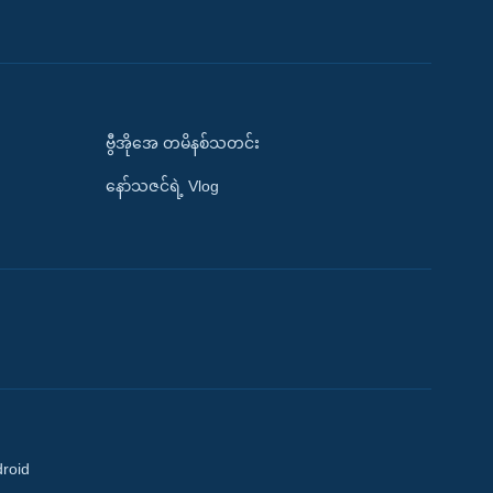
ဗွီအိုအေ တမိနစ်သတင်း
နော်သဇင်ရဲ့ Vlog
droid