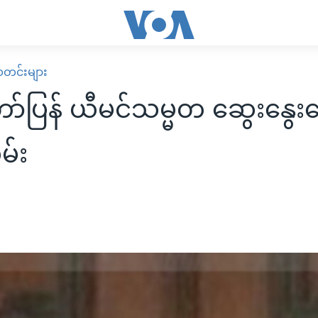
း သတင်းများ
ာ်ပြန် ယီမင်သမ္မတ ဆွေးနွေး
မ်း