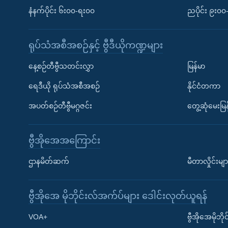
နံနက်ပိုင်း ၆း၀၀-ရး၀၀
ညပိုင်း ၉း၀
ရုပ်သံအစီအစဉ်နှင့် ဗွီဒီယိုကဏ္ဍများ
နေ့စဉ်တီဗွီသတင်းလွှာ
မြန်မာ
ရေဒီယို ရုပ်သံအစီအစဉ်
နိုင်ငံတကာ
အပတ်စဉ်တီဗွီမဂ္ဂဇင်း
တွေ့ဆုံမေးမြန
ဗွီအိုအေအကြောင်း
ဌာနမိတ်ဆက်
မီတာလှိုင်းမျာ
ဗွီအိုအေ မိုဘိုင်းလ်အက်ပ်များ ဒေါင်းလုတ်ယူရန်
Learning English
VOA+
ဗွီအိုအေမိုဘ
ဗွီအိုအေ လူမှုကွန်ယက်များ