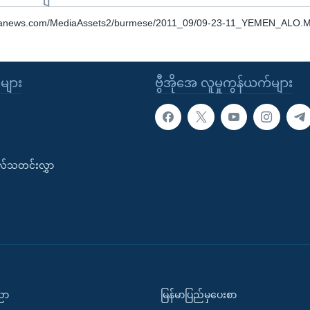
oanews.com/MediaAssets2/burmese/2011_09/09-23-11_YEMEN_ALO.
ုများ
ဗွီအိုအေ လူမှုကွန်ယက်များ
းလ်သတင်းလွှာ
ပညာ
မြန်မာပြည်မှပေးစာ