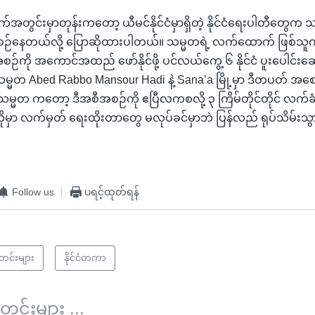
တွင်းမှာတုန်းကတော့ ယီမင်နိုင်ငံမှာရှိတဲ့ နိုင်ငံရေးပါတီတွေက သ
ါင်း စီစဉ်နေတယ်လို့ ပြောဆိုထားပါတယ်။ သမ္မတရဲ့ လက်ထောက် ဖြစ်သူ
ီအစဉ်ကို အကောင်အထည် ဖော်နိုင်ဖို့ ပင်လယ်ကွေ့ ၆ နိုင်ငံ ပူးပေါင်း
သမ္မတ Abed Rabbo Mansour Hadi နဲ့ Sana’a မြို့မှာ ဒီတပတ် အစောပ
 သမ္မတ ကတော့ ဒီအစီအစဉ်ကို ဧပြီလကစလို့ ၃ ကြိမ်တိုင်တိုင် လက်ခံခဲ
လိုမှာ လက်မှတ် ရေးထိုးတာတွေ မလုပ်ခင်မှာဘဲ ပြန်လည် ရုပ်သိမ်းသွာ
Follow us
ပရင့်ထုတ်ရန်
သတင်းများ
နိုင်ငံတကာ
်းများ ...