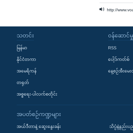
http://www.v
သတင်း
၀န်ဆောင်မှ
မြန်မာ
RSS
နိုင်ငံတကာ
ပေါ့ဒ်ကတ်စ်
အမေရိကန်
နေ့စဉ်အီးမေ
တရုတ်
အစ္စရေး-ပါလက်စတိုင်း
အပတ်စဉ်ကဏ္ဍများ
အယ်ဒီတာနဲ့ ဆွေးနွေးခန်း
သိပ္ပံနဲ့နည်း