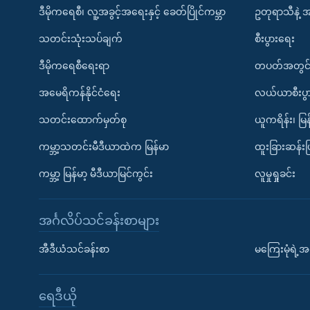
ဒီမိုကရေစီ၊ လူ့အခွင့်အရေးနှင့် ခေတ်ပြိုင်ကမ္ဘာ
ဥတုရာသီနဲ့ 
သတင်းသုံးသပ်ချက်
စီးပွားရေး
ဒီမိုကရေစီရေးရာ
တပတ်အတွင်
အမေရိကန်နိုင်ငံရေး
လယ်ယာစီးပွ
သတင်းထောက်မှတ်စု
ယူကရိန်း၊ မြန
ကမ္ဘာ့သတင်းမီဒီယာထဲက မြန်မာ
ထူးခြားဆန်း
ကမ္ဘာ့ မြန်မာ့ မီဒီယာမြင်ကွင်း
လူမှုရှုခင်း
အင်္ဂလိပ်သင်ခန်းစာများ
အီဒီယံသင်ခန်းစာ
မကြေးမုံရဲ့အင
ရေဒီယို