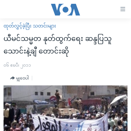
သုံး
ရ
လွယ်ကူ
ထုတ်လွှင့်ခဲ့ပြီး သတင်းများ
မူလစာမျက်နှာ
စေ
ယီမင်သမ္မတ နုတ်ထွက်ရေး ဆန္ဒပြသူ
မြန်မာ
သည့်
သောင်းနဲ့ချီ တောင်းဆို
ကမ္ဘာ့သတင်းများ
Link
ဗွီဒီယို
နိုင်ငံတကာ
၀၆ ဧၿပီ၊ ၂၀၁၁
များ
သတင်းလွတ်လပ်ခွင့်
အမေရိကန်
ပင်မ
မျှဝေပါ
ရပ်ဝန်းတခု လမ်းတခု အလွန်
တရုတ်
အကြောင်းအရာ
သို့
အင်္ဂလိပ်စာလေ့လာမယ်
အစ္စရေး-ပါလက်စတိုင်း
ကျော်
အပတ်စဉ်ကဏ္ဍများ
အမေရိကန်သုံးအီဒီယံ
ကြည့်
ရေဒီယိုနှင့်ရုပ်သံ အချက်အလက်များ
မကြေးမုံရဲ့ အင်္ဂလိပ်စာ
ရေဒီယို
ရန်
ပင်မ
ရေဒီယို/တီဗွီအစီအစဉ်
ရုပ်ရှင်ထဲက အင်္ဂလိပ်စာ
တီဗွီ