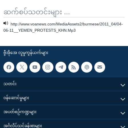
ဆက်စပ်သတင်းများ ...
http://www.voanews.com/MediaAssets2/burmese/2011_04/04-
06-11__YEMEN_PROTESTS_KHN.Mp3
ဗွီအိုအေ လူမှုကွန်ယက်များ
သတင်း
၀န်ဆောင်မှုများ
အပတ်စဉ်ကဏ္ဍများ
အင်္ဂလိပ်သင်ခန်းစာများ