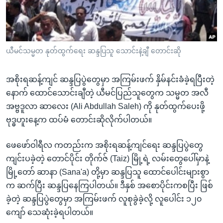
အ
သုတပဒေသာ အင်္ဂလိပ်စာ
ညွန်း
Learning English
စာမျက်နှာ
သို့
ဗွီအိုအေ လူမှုကွန်ယက်များ
ယီမင်သမ္မတ နုတ်ထွက်ရေး ဆန္ဒပြသူ သောင်းနဲ့ချီ တောင်းဆို
ကျော်
ကြည့်
အစိုးရဆန့်ကျင် ဆန္ဒပြပွဲတွေမှာ အကြမ်းဖက် နှိမ်နင်းခံခဲ့ရပြီးတဲ့
ရန်
ဘာသာစကားများ
နောက် ထောင်သောင်းချီတဲ့ ယီမင်ပြည်သူတွေက သမ္မတ အလီ
ရှာဖွေ
အဗ္ဗဒူလာ ဆာလေး (Ali Abdullah Saleh) ကို နုတ်ထွက်ပေးဖို့
ရန်
ဗုဒ္ဓဟူးနေ့က ထပ်မံ တောင်းဆိုလိုက်ပါတယ်။
နေရာ
သို့
ဖေဖော်ဝါရီလ ကတည်းက အစိုးရဆန့်ကျင်ရေး ဆန္ဒပြပွဲတွေ
ကျော်
ကျင်းပခဲ့တဲ့ တောင်ပိုင်း တိုက်ဇ် (Taiz) မြို့ရဲ့ လမ်းတွေပေါ်မှာနဲ့
ရန်
မြို့တော် ဆာနာ (Sana'a) တို့မှာ ဆန္ဒပြသူ ထောင်ပေါင်းများစွာ
က ဆက်ပြီး ဆန္ဒပြနေကြပါတယ်။ ဒီနှစ် အစောပိုင်းကစပြီး ဖြစ်
ခဲ့တဲ့ ဆန္ဒပြပွဲတွေမှာ အကြမ်းဖက် လူစုခွဲခဲ့လို့ လူပေါင်း ၁၂၀
ကျော် သေဆုံးခဲ့ရပါတယ်။