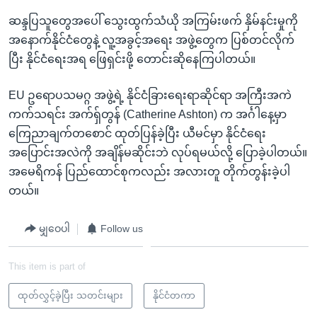
ဆန္ဒပြသူတွေအပေါ် သွေးထွက်သံယို အကြမ်းဖက် နှိမ်နင်းမှုကို
အနောက်နိုင်ငံတွေနဲ့ လူ့အခွင့်အရေး အဖွဲ့တွေက ပြစ်တင်လိုက်
ပြီး နိုင်ငံရေးအရ ဖြေရှင်းဖို့ တောင်းဆိုနေကြပါတယ်။
EU ဥရောပသမဂ္ဂ အဖွဲ့ရဲ့ နိုင်ငံခြားရေးရာဆိုင်ရာ အကြီးအကဲ
ကက်သရင်း အက်ရှ်တွန် (Catherine Ashton) က အင်္ဂါနေ့မှာ
ကြေညာချက်တစောင် ထုတ်ပြန်ခဲ့ပြီး ယီမင်မှာ နိုင်ငံရေး
အပြောင်းအလဲကို အချိန်မဆိုင်းဘဲ လုပ်ရမယ်လို့ ပြောခဲ့ပါတယ်။
အမေရိကန် ပြည်ထောင်စုကလည်း အလားတူ တိုက်တွန်းခဲ့ပါ
တယ်။
မျှဝေပါ
Follow us
This item is part of
ထုတ်လွှင့်ခဲ့ပြီး သတင်းများ
နိုင်ငံတကာ