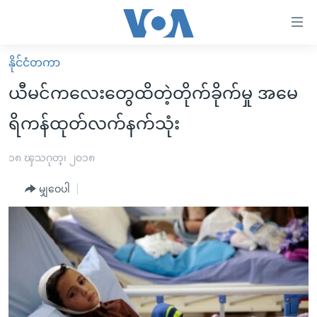
သုံး
ရ
လွယ်ကူ
နိုင်ငံတကာ
မူလစာမျက်နှာ
စေ
ယီမင်ကလေးတွေထိတဲ့တိုက်ခိုက်မှု အမေ
မြန်မာ
သည့်
ရိကန်ထုတ်လက်နက်သုံး
ကမ္ဘာ့သတင်းများ
Link
ဗွီဒီယို
နိုင်ငံတကာ
၁၈ ၾသဂုတ္၊ ၂၀၁၈
များ
သတင်းလွတ်လပ်ခွင့်
အမေရိကန်
ပင်မ
မျှဝေပါ
ရပ်ဝန်းတခု လမ်းတခု အလွန်
တရုတ်
အကြောင်းအရာ
သို့
အင်္ဂလိပ်စာလေ့လာမယ်
အစ္စရေး-ပါလက်စတိုင်း
ကျော်
အပတ်စဉ်ကဏ္ဍများ
အမေရိကန်သုံးအီဒီယံ
ကြည့်
ရေဒီယိုနှင့်ရုပ်သံ အချက်အလက်များ
မကြေးမုံရဲ့ အင်္ဂလိပ်စာ
ရေဒီယို
ရန်
ပင်မ
ရေဒီယို/တီဗွီအစီအစဉ်
ရုပ်ရှင်ထဲက အင်္ဂလိပ်စာ
တီဗွီ