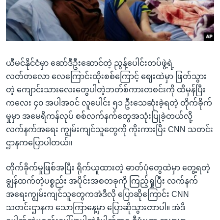
အ
သုတပဒေသာ အင်္ဂလိပ်စာ
ညွန်း
Learning English
စာမျက်နှာ
သို့
ဗွီအိုအေ လူမှုကွန်ယက်များ
ကျော်
ယီမင်နိုင်ငံမှာ ဆော်ဒီဦးဆောင်တဲ့ ညွန့်ပေါင်းတပ်ဖွဲ့ရဲ့
ကြည့်
လတ်တလော လေကြောင်းထိုးစစ်ကြောင့် ဈေးထဲမှာ ဖြတ်သွား
ရန်
တဲ့ ကျောင်းသားလေးတွေပါတဲ့ဘတ်စ်ကားတစင်းကို ထိမှန်ပြီး
ဘာသာစကားများ
ရှာဖွေ
ကလေး ၄၀ အပါအဝင် လူပေါင်း ၅၁ ဦးသေဆုံးခဲ့ရတဲ့ တိုက်ခိုက်
ရန်
မှုမှာ အမေရိကန်လုပ် စစ်လက်နက်တွေအသုံးပြုခဲ့တယ်လို့
နေရာ
လက်နက်အရေး ကျွမ်းကျင်သူတွေကို ကိုးကားပြီး CNN သတင်း
သို့
ဌာနကပြောပါတယ်။
ကျော်
ရန်
တိုက်ခိုက်မှုဖြစ်အပြီး ရိုက်ယူထားတဲ့ ဓာတ်ပုံတွေထဲမှာ တွေ့ရတဲ့
ချွန်ထက်တဲ့ပစ္စည်း အပိုင်းအစတခုကို ကြည့်ရှုပြီး လက်နက်
အရေးကျွမ်းကျင်သူတွေကအဲဒီလို ပြောဆိုကြောင်း CNN
သတင်းဌာနက သောကြာနေ့မှာ ပြောဆိုသွားတာပါ။ အဲဒီ