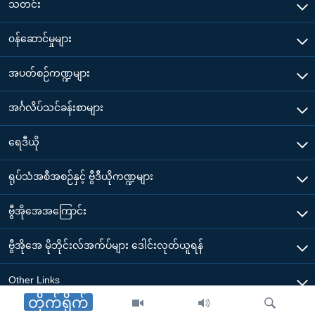
သတင်း
၀န်ဆောင်မှုများ
အပတ်စဉ်ကဏ္ဍများ
အင်္ဂလိပ်သင်ခန်းစာများ
ရေဒီယို
ရုပ်သံအစီအစဉ်နှင့် ဗွီဒီယိုကဏ္ဍများ
ဗွီအိုအေအကြောင်း
ဗွီအိုအေ မိုဘိုင်းလ်အက်ပ်များ ဒေါင်းလုတ်ယူရန်
Other Links
တိုက်ရိုက်