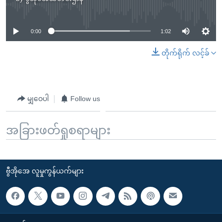
No media source currently available
0:00
1:02
တိုက်ရိုက် လင့်ခ်
မျှဝေပါ
Follow us
အခြားဖတ်ရှုစရာများ
ဗွီအိုအေ လူမှုကွန်ယက်များ