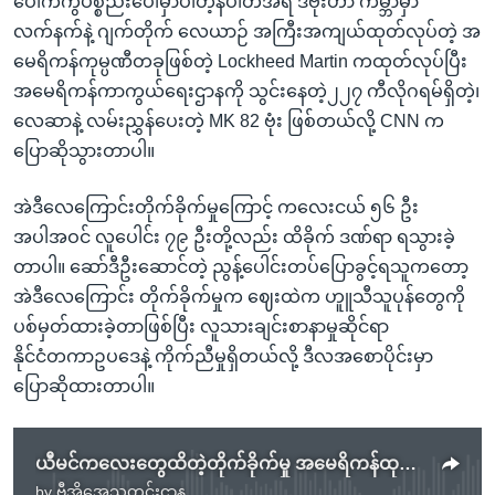
ပေါက်ကွဲပစ္စည်းပေါ်မှာပါတဲ့နံပါတ်အရ ဒီဗုံးဟာ ကမ္ဘာမှာ
လက်နက်နဲ့ ဂျက်တိုက် လေယာဉ် အကြီးအကျယ်ထုတ်လုပ်တဲ့ အ
မေရိကန်ကုမ္ပဏီတခုဖြစ်တဲ့ Lockheed Martin ကထုတ်လုပ်ပြီး
အမေရိကန်ကာကွယ်ရေးဌာနကို သွင်းနေတဲ့၂၂၇ ကီလိုဂရမ်ရှိတဲ့၊
လေဆာနဲ့ လမ်းညွှန်ပေးတဲ့ MK 82 ဗုံး ဖြစ်တယ်လို့ CNN က
ပြောဆိုသွားတာပါ။
အဲဒီလေကြောင်းတိုက်ခိုက်မှုကြောင့် ကလေးငယ် ၅၆ ဦး
အပါအဝင် လူပေါင်း ၇၉ ဦးတို့လည်း ထိခိုက် ဒဏ်ရာ ရသွားခဲ့
တာပါ။ ဆော်ဒီဦးဆောင်တဲ့ ညွန့်ပေါင်းတပ်ပြောခွင့်ရသူကတော့
အဲဒီလေကြောင်း တိုက်ခိုက်မှုက ဈေးထဲက ဟူူသီသူပုန်တွေကို
ပစ်မှတ်ထားခဲ့တာဖြစ်ပြီး လူသားချင်းစာနာမှုဆိုင်ရာ
နိုင်ငံတကာဥပဒေနဲ့ ကိုက်ညီမှုရှိတယ်လို့ ဒီလအစောပိုင်းမှာ
ပြောဆိုထားတာပါ။
ယီမင်ကလေးတွေထိတဲ့တိုက်ခိုက်မှု အမေရိကန်ထုတ်လက်နက်သုံး
by
ဗွီအိုအေသတင်းဌာန