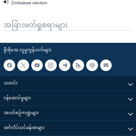
Zimbabwe election
အခြားဖတ်ရှုစရာများ
ဗွီအိုအေ လူမှုကွန်ယက်များ
သတင်း
၀န်ဆောင်မှုများ
အပတ်စဉ်ကဏ္ဍများ
အင်္ဂလိပ်သင်ခန်းစာများ