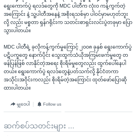
ရွေးကောက်ပွဲ ရလဒ်တွေကို MDC ပါတီက လုံး၀ ကန့်ကွက်တဲ့
အကြောင်း နဲ့ သူ့ပါတီအနေနဲ့ အစိုးရသစ်မှာ ပါဝင်မှာမဟုတ်ဘူး
လို့ လည်း မစ္စတာ ရှန်ဂရိုင်းက သတင်းစာရှင်းလင်းပွဲတခုမှာ ပြော
သွားပါတယ်။
MDC ပါတီရဲ့ ခုလိုကန့်ကွက်မှုကြောင့် ၂၀၀၈ ခုနှစ် ရွေးကောက်ပွဲ
ပဋိပက္ခတွေ နောက်ပိုင်း သွေးထွက်သံယိုအကြမ်းဖက်မှုတွေ တ
ဖန်ပြန်ဖြစ် လာနိုင်တဲ့အရေး စိုးရိမ်မှုတွေလည်း ထွက်ပေါ်နေပါ
တယ်။ ရွေးကောက်ပွဲ ရလဒ်တွေနဲ့ပတ်သက်လို့ နိုင်ငံတကာ
အသိုင်းအဝိုင်းကလည်း စိုးရိမ်တဲ့အကြောင်း ထုတ်ဖော်ပြောဆို
ထားပါတယ်။
မျှဝေပါ
Follow us
ဆက်စပ်သတင်းများ ...