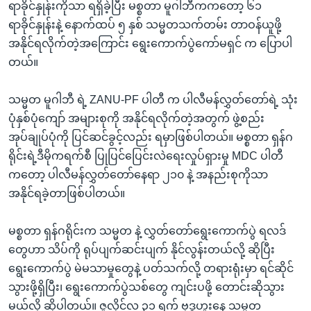
ရာခိုင်နှုန်းကိုသာ ရရှိခဲ့ပြီး မစ္စတာ မူဂါဘီကကတော့ ၆၁
ရာခိုင်နှုန်းနဲ့ နောက်ထပ် ၅ နှစ် သမ္မတသက်တမ်း တာဝန်ယူဖို့
အနိုင်ရလိုက်တဲ့အကြောင်း ရွေးကောက်ပွဲကော်မရှင် က ပြောပါ
တယ်။
သမ္မတ မူဂါဘီ ရဲ့ ZANU-PF ပါတီ က ပါလီမန်လွှတ်တော်ရဲ့ သုံး
ပုံနှစ်ပုံကျော် အများစုကို အနိုင်ရလိုက်တဲ့အတွက် ဖွဲ့စည်း
အုပ်ချုပ်ပုံကို ပြင်ဆင်ခွင့်လည်း ရမှာဖြစ်ပါတယ်။ မစ္စတာ ရှန်ဂ
ရိုင်းရဲ့ဒီမိုကရက်စီ ပြုပြင်ပြေင်းလဲရေးလှုပ်ရှားမှု MDC ပါတီ
ကတော့ ပါလီမန်လွှတ်တော်နေရာ ၂၁၀ နဲ့ အနည်းစုကိုသာ
အနိုင်ရခဲ့တာဖြစ်ပါတယ်။
မစ္စတာ ရှန်ဂရိုင်းက သမ္မတ နဲ့ လွှတ်တော်ရွေးကောက်ပွဲ ရလဒ်
တွေဟာ သိပ်ကို ရုပ်ပျက်ဆင်းပျက် နိုင်လွန်းတယ်လို့ ဆိုပြီး
ရွေးကောက်ပွဲ မဲမသာမှုတွေနဲ့ ပတ်သက်လို့ တရားရုံးမှာ ရင်ဆိုင်
သွားဖို့ရှိပြီး၊ ရွေးကောက်ပွဲသစ်တွေ ကျင်းပဖို့ တောင်းဆိုသွား
မယ်လို့ ဆိုပါတယ်။ ဇူလိုင်လ ၃၁ ရက် ဗုဒ္ဓဟူးနေ့ သမ္မတ