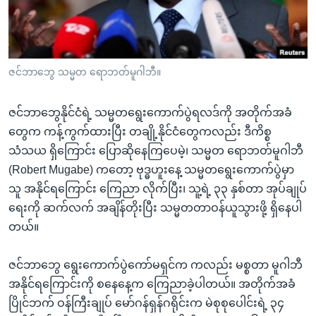
အ
သုတပဒေသာ အင်္ဂလိပ်စာ
ညွန်း
Learning English
စာမျက်နှာ
သို့
ဗွီအိုအေ လူမှုကွန်ယက်များ
ဇင်ဘာဘွေ သမ္မတ ရောဘတ်မူဂါဘီ။
ကျော်
ကြည့်
ဇင်ဘာဘွေနိုင်ငံရဲ့ သမ္မတရွေးကောက်ပွဲရလဒ်ကို အတိုက်အခံ
ရန်
ဘာသာစကားများ
တွေက ကန့်ကွက်ထားပြီး တချို့နိုင်ငံတွေကလည်း ဒီကိစ္စ
ရှာဖွေ
သံသယ ရှိကြောင်း ပြောဆိုနေကြပေမဲ့၊ သမ္မတ ရောဘတ်မူဂါဘီ
ရန်
(Robert Mugabe) ကတော့ ဗုဒ္ဓဟူးနေ့ သမ္မတရွေးကောက်ပွဲမှာ
နေရာ
သူ အနိုင်ရကြောင်း ကြေညာ လိုက်ပြီး၊ သူ့ရဲ့ ၃၃ နှစ်တာ အုပ်ချုပ်
သို့
ရေးကို ဆက်လက် အချိန်တိုးပြီး သမ္မတတာဝန်ယူသွားဖို့ ရှိနေပါ
ကျော်
တယ်။
ရန်
ဇင်ဘာဘွေ ရွေးကောက်ပွဲကော်မရှင်က ကလည်း မစ္စတာ မူဂါဘီ
အနိုင်ရကြောင်းကို စနေနေ့က ကြေညာခဲ့ပါတယ်။ အတိုက်အခံ
ပြိုင်ဘက် ဝန်ကြီးချုပ် မော်ဂန်ရှန်ဂရိုင်းက မဲစုစုပေါင်းရဲ့ ၃၄