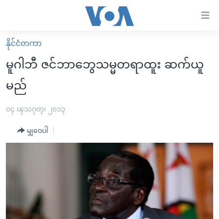
သုံး
ရ
လွယ်ကူ
နိုင်ငံတကာ
မူလစာမျက်နှာ
စေ
မူဂါဘီ ဇင်ဘာဘွေသမ္မတရာထူး ဆက်ယူ
မြန်မာ
သည့်
မည်
ကမ္ဘာ့သတင်းများ
Link
ဗွီဒီယို
နိုင်ငံတကာ
၀၄ ၾသဂုတ္၊ ၂၀၁၃
များ
သတင်းလွတ်လပ်ခွင့်
အမေရိကန်
ပင်မ
မျှဝေပါ
ရပ်ဝန်းတခု လမ်းတခု အလွန်
တရုတ်
အကြောင်းအရာ
သို့
အင်္ဂလိပ်စာလေ့လာမယ်
အစ္စရေး-ပါလက်စတိုင်း
ကျော်
အပတ်စဉ်ကဏ္ဍများ
အမေရိကန်သုံးအီဒီယံ
ကြည့်
ရေဒီယိုနှင့်ရုပ်သံ အချက်အလက်များ
မကြေးမုံရဲ့ အင်္ဂလိပ်စာ
ရေဒီယို
ရန်
ပင်မ
ရေဒီယို/တီဗွီအစီအစဉ်
ရုပ်ရှင်ထဲက အင်္ဂလိပ်စာ
တီဗွီ