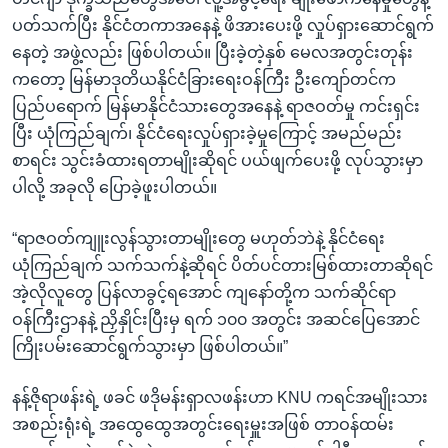
ပတ်သက်ပြီး နိုင်ငံတကာအနေနဲ့ ဖိအားပေးဖို့ လှုပ်ရှားဆောင်ရွက်
နေတဲ့ အဖွဲ့လည်း ဖြစ်ပါတယ်။ ပြီးခဲ့တဲ့နှစ် မေလအတွင်းတုန်း
ကတော့ မြန်မာဒုတိယနိုင်ငံခြားရေးဝန်ကြီး ဦးကျော်တင်က
ပြည်ပရောက် မြန်မာနိုင်ငံသားတွေအနေနဲ့ ရာဇဝတ်မှု ကင်းရှင်း
ပြီး ယုံကြည်ချက်၊ နိုင်ငံရေးလှုပ်ရှားခဲ့မှုကြောင့် အမည်မည်း
စာရင်း သွင်းခံထားရတာမျိုးဆိုရင် ပယ်ဖျက်ပေးဖို့ လုပ်သွားမှာ
ပါလို့ အခုလို ပြောခဲ့ဖူးပါတယ်။
“ရာဇဝတ်ကျူးလွန်သွားတာမျိုးတွေ မဟုတ်ဘဲနဲ့ နိုင်ငံရေး
ယုံကြည်ချက် သက်သက်နဲ့ဆိုရင် ပိတ်ပင်တားမြစ်ထားတာဆိုရင်
အဲ့လိုလူတွေ ပြန်လာခွင့်ရအောင် ကျနော်တို့က သက်ဆိုင်ရာ
ဝန်ကြီးဌာနနဲ့ ညှိနှိုင်းပြီးမှ ရက် ၁၀၀ အတွင်း အဆင်ပြေအောင်
ကြိုးပမ်းဆောင်ရွက်သွားမှာ ဖြစ်ပါတယ်။”
နန့်ဇိုရာဖန်းရဲ့ ဖခင် ဖဒိုမန်းရှာလဖန်းဟာ KNU ကရင်အမျိုးသား
အစည်းရုံးရဲ့ အထွေထွေအတွင်းရေးမှူးအဖြစ် တာဝန်ထမ်း