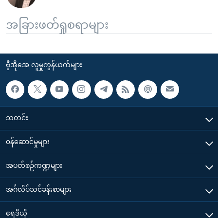
အခြားဖတ်ရှုစရာများ
ဗွီအိုအေ လူမှုကွန်ယက်များ
သတင်း
၀န်ဆောင်မှုများ
အပတ်စဉ်ကဏ္ဍများ
အင်္ဂလိပ်သင်ခန်းစာများ
ရေဒီယို