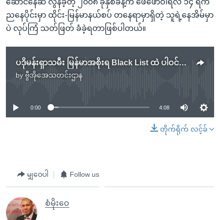
ဆောင်နေဆဲ လွန်ခဲ့တဲ့ ၂၀၀၈ ခုနှစ်ခန့်က ဖေဖော်ဝါရီလ ၁၄ ရက်
ညနေပိုင်းမှာ ထိုင်း-မြန်မာနယ်စပ် တနေရာမှာရှိတဲ့ သူရဲ့နေအိမ်မှာ
ပဲ လုပ်ကြံ သတ်ဖြတ် ခံခဲ့ရတာဖြစ်ပါတယ်။
ပဒိုမန်းရှာသမီး မြန်မာအစိုးရ Black List ထဲ ပါဝင်မှုကြောင့် ဌာနေပြန်ဖို့ခက်ခဲ
by
ဗွီအိုအေသတင်းဌာန
No media source currently available
0:00
4:08
တိုက်ရိုက် လင့်ခ်
မျှဝေပါ
Follow us
စံမိုးဝေ