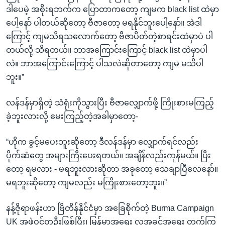
ဒါပေမဲ့ အစိုးရဘက်က ပြောတာကတော့ ကျမက black list ထဲမှာ
ပေါ့နော် ပါတယ်ဆိုတော့ ဗီဇာတော့ မရနိုင်ဘူးပေါ့နော်။ အဲဒါ
ကြောင့် ကျမသိရသလောက်တော့ ဗီဇာပိတ်တဲ့စာရင်းထဲမှာပဲ ပါ
တယ်လို့ သိရတယ်။ ဘာအကြောင်းကြောင့် black list ထဲမှာပါ
လဲ။ ဘာအကြောင်းကြောင့် ပါသလဲဆိုတာတော့ ကျမ မသိပါ
ဘူး။”
လန်ဒန်မှာရှိတဲ့ သံရုံးကိုသွားပြီး ဗီဇာလျှောက်ဖို့ ကြိုးစားမကြည့်
ခဲ့ဘူးလားလို့ မေးကြည့်တဲ့အခါမှာတော့-
“ဟိုက ခွင့်မပေးဘူးဆိုတော့ ဒီလန်ဒန်မှာ လျှောက်ရင်လည်း
ပိုက်ဆံတွေ အများကြီးပေးရတယ်။ အချိန်လည်းကုန်မယ်။ ပြီး
တော့ ရမလား - မရဘူးလားဆိုတာ အခုတော့ သေချာပြီလေနော်။
မရဘူးဆိုတော့ ကျမလည်း မကြိုးစားတော့ဘူး။”
နန့်ဇိုရာဖန်းဟာ ဗြိတိန်နိုင်ငံမှာ အခြေစိုက်တဲ့ Burma Campaign
UK အဖွဲ့ဝင်တဦးဖြစ်ပြီး၊ မြန်မာ့အရေး လူ့အခွင့်အရေး တက်ကြွ