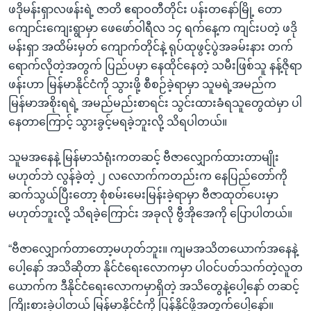
ဖဒိုမန်းရှာလဖန်းရဲ့ ဇာတိ ဧရာဝတီတိုင်း ပန်းတနော်မြို့ တော
ကျောင်းကျေးရွာမှာ ဖေဖော်ဝါရီလ ၁၄ ရက်နေ့က ကျင်းပတဲ့ ဖဒို
မန်းရှာ အထိမ်းမှတ် ကျောက်တိုင်နဲ့ ရုပ်ထုဖွင့်ပွဲအခမ်းနား တက်
ရောက်လိုတဲ့အတွက် ပြည်ပမှာ နေထိုင်နေတဲ့ သမီးဖြစ်သူ နန့်ဇိုရာ
ဖန်းဟာ မြန်မာနိုင်ငံကို သွားဖို့ စီစဉ်ခဲ့ရာမှာ သူမရဲ့အမည်က
မြန်မာအစိုးရရဲ့ အမည်မည်းစာရင်း သွင်းထားခံရသူတွေထဲမှာ ပါ
နေတာကြောင့် သွားခွင့်မရခဲ့ဘူးလို့ သိရပါတယ်။
သူမအနေနဲ့ မြန်မာသံရုံးကတဆင့် ဗီဇာလျှောက်ထားတာမျိုး
မဟုတ်ဘဲ လွန်ခဲ့တဲ့ ၂ လလောက်ကတည်းက နေပြည်တော်ကို
ဆက်သွယ်ပြီးတော့ စုံစမ်းမေးမြန်းခဲ့ရာမှာ ဗီဇာထုတ်ပေးမှာ
မဟုတ်ဘူးလို့ သိရခဲ့ကြောင်း အခုလို ဗွီအိုအေကို ပြောပါတယ်။
“ဗီဇာလျှောက်တာတော့မဟုတ်ဘူး။ ကျမအသိတယောက်အနေနဲ့
ပေါ့နော် အသိဆိုတာ နိုင်ငံရေးလောကမှာ ပါဝင်ပတ်သက်တဲ့လူတ
ယောက်က ဒီနိုင်ငံရေးလောကမှာရှိတဲ့ အသိတွေနဲ့ပေါ့နော် တဆင့်
ကြိုးစားခဲ့ပါတယ် မြန်မာနိုင်ငံကို ပြန်နိုင်ဖို့အတွက်ပေါ့နော်။