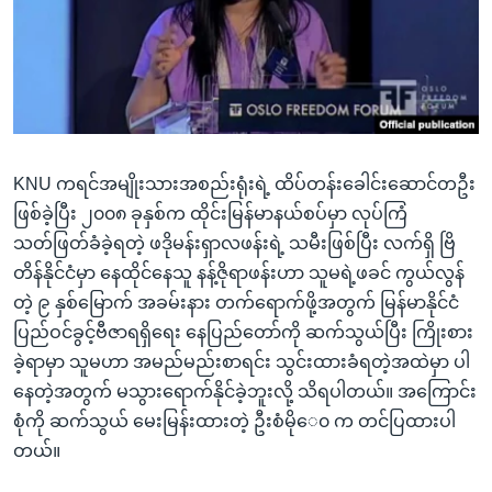
အ
သုတပဒေသာ အင်္ဂလိပ်စာ
ညွန်း
Learning English
စာမျက်နှာ
သို့
ဗွီအိုအေ လူမှုကွန်ယက်များ
ကျော်
ကြည့်
KNU ကရင်အမျိုးသားအစည်းရုံးရဲ့ ထိပ်တန်းခေါင်းဆောင်တဦး
ရန်
ဘာသာစကားများ
ဖြစ်ခဲ့ပြီး ၂၀၀၈ ခုနှစ်က ထိုင်းမြန်မာနယ်စပ်မှာ လုပ်ကြံ
ရှာဖွေ
သတ်ဖြတ်ခံခဲ့ရတဲ့ ဖဒိုမန်းရှာလဖန်းရဲ့ သမီးဖြစ်ပြီး လက်ရှိ ဗြိ
ရန်
တိန်နိုင်ငံမှာ နေထိုင်နေသူ နန့်ဇိုရာဖန်းဟာ သူမရဲ့ဖခင် ကွယ်လွန်
နေရာ
တဲ့ ၉ နှစ်မြောက် အခမ်းနား တက်ရောက်ဖို့အတွက် မြန်မာနိုင်ငံ
သို့
ပြည်ဝင်ခွင့်ဗီဇာရရှိရေး နေပြည်တော်ကို ဆက်သွယ်ပြီး ကြိုးစား
ကျော်
ခဲ့ရာမှာ သူမဟာ အမည်မည်းစာရင်း သွင်းထားခံရတဲ့အထဲမှာ ပါ
ရန်
နေတဲ့အတွက် မသွားရောက်နိုင်ခဲ့ဘူးလို့ သိရပါတယ်။ အကြောင်း
စုံကို ဆက်သွယ် မေးမြန်းထားတဲ့ ဦးစံမိုေ၀ က တင်ပြထားပါ
တယ်။