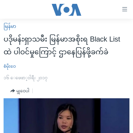
သုံး
ရ
လွယ်ကူ
မြန်မာ
မူလစာမျက်နှာ
စေ
ပဒိုမန်းရှာသမီး မြန်မာအစိုးရ Black List
မြန်မာ
သည့်
ထဲ ပါဝင်မှုကြောင့် ဌာနေပြန်ဖို့ခက်ခဲ
ကမ္ဘာ့သတင်းများ
Link
ဗွီဒီယို
နိုင်ငံတကာ
စံမိုးဝေ
များ
သတင်းလွတ်လပ်ခွင့်
အမေရိကန်
၁၆ ေဖေဖာ္၀ါရီ၊ ၂၀၁၇
ပင်မ
ရပ်ဝန်းတခု လမ်းတခု အလွန်
တရုတ်
အကြောင်းအရာ
မျှဝေပါ
သို့
အင်္ဂလိပ်စာလေ့လာမယ်
အစ္စရေး-ပါလက်စတိုင်း
ကျော်
အပတ်စဉ်ကဏ္ဍများ
အမေရိကန်သုံးအီဒီယံ
ကြည့်
ရေဒီယိုနှင့်ရုပ်သံ အချက်အလက်များ
မကြေးမုံရဲ့ အင်္ဂလိပ်စာ
ရေဒီယို
ရန်
ပင်မ
ရေဒီယို/တီဗွီအစီအစဉ်
ရုပ်ရှင်ထဲက အင်္ဂလိပ်စာ
တီဗွီ