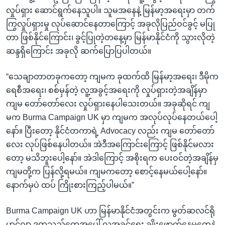
လှုပ်ရှား ဆောင်ရွက်နေသူပါ။ သူမအနေနဲ့ မြန်မာ့အရေးမှာ တက်
ကြွလှုပ်ရှားမှု လုပ်ဆောင်နေတာကြောင့် အခုလိုပြည်ဝင်ခွင့် မပြု
တာ ဖြစ်နိုင်ကြောင်း၊ ခွင့်ပြုတဲ့တနေ့မှာ မြန်မာနိုင်ငံကို သွားလိုတဲ့
ဆန္ဒရှိကြောင်း အခုလို ဆက်ပြောပြပါတယ်။
“သေချာတာတခုကတော့ ကျမက ခုထက်ထိ မြန်မာ့အရေး၊ ဒီမိုက
ရေစီအရေး၊ စစ်မှန်တဲ့ လူ့အခွင့်အရေးကို လှုပ်ရှားတဲ့အချိန်မှာ
ကျမ တော်တော်လေး လှုပ်ရှားနေပါသေးတယ်။ အခုဆိုရင် ကျ
မက Burma Campaign UK မှာ ကျမက အလုပ်လုပ်နေတယ်ပေါ့
နော်။ ပြီးတော့ နိုင်ငံတကာရဲ့ Advocacy လည်း ကျမ တော်တော်
လေး လုပ်ဖြစ်နေပါတယ်။ အဲဒီအကြောင်းကြောင့် ဖြစ်နိုင်မလား
တော့ မသိဘူးပေါ့နော်။ အဲဒါကြောင့် အစိုးရက ပေးဝင်တဲ့အချိန်မှ
ကျမတို့က ပြန်လို့ရမယ်။ ကျမကတော့ စောင့်နေမယ်ပေါ့နော်။
နောက်မှပဲ ထပ် ကြိုးစားကြည့်ပါမယ်။”
Burma Campaign UK ဟာ မြန်မာနိုင်ငံအတွင်းက မွတ်ဆလင်ရို
ဟင်ဂျာ ဒုက္ခသည်တွေအပေါ် လူ့အခွင့်ရေး ချိုးဖောက်နေမှုတွေနဲ့