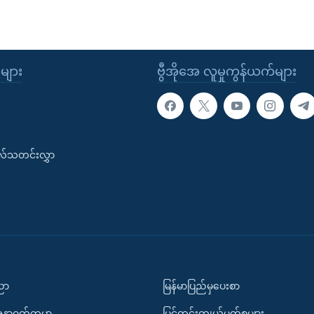
ုများ
ဗွီအိုအေ လူမှုကွန်ယက်များ
းလ်သတင်းလွှာ
ပညာ
မြန်မာပြည်မှပေးစာ
အနာဂတ်ကမ္ဘာ
မြင်ကွင်းကျယ်မှတ်စုများ