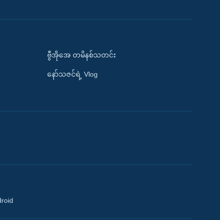
ဗွီအိုအေ တမိနစ်သတင်း
နော်သဇင်ရဲ့ Vlog
droid