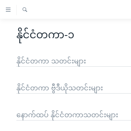
သုံး
ရ
ရှာဖွေ
လွယ်ကူ
မူလစာမျက်နှာ
ရ
နိုင်ငံတကာ-၁
စေ
မြန်မာ
လာ
သည့်
ဒ်
ကမ္ဘာ့သတင်းများ
Link
ဗွီဒီယို
နိုင်ငံတကာ
နိုင်ငံတကာ သတင်းများ
များ
သတင်းလွတ်လပ်ခွင့်
အမေရိကန်
ပင်မ
ရပ်ဝန်းတခု လမ်းတခု အလွန်
တရုတ်
အကြောင်းအရာ
နိုင်ငံတကာ ဗွီဒီယိုသတင်းများ
အင်္ဂလိပ်စာလေ့လာမယ်
အစ္စရေး-ပါလက်စတိုင်း
သို့
အပတ်စဉ်ကဏ္ဍများ
အမေရိကန်သုံးအီဒီယံ
ကျော်
ကြည့်
ရေဒီယိုနှင့်ရုပ်သံ အချက်အလက်များ
မကြေးမုံရဲ့ အင်္ဂလိပ်စာ
ရေဒီယို
နောက်ထပ် နိုင်ငံတကာသတင်းများ
ရန်
ရေဒီယို/တီဗွီအစီအစဉ်
ရုပ်ရှင်ထဲက အင်္ဂလိပ်စာ
တီဗွီ
ပင်မ