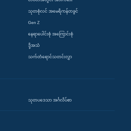
သုတစုံလင် အမေရိကန်တခွင်
Gen Z
နေရာပေါင်းစုံ အကြောင်းစုံ
ဒို့အသံ
သက်တံရောင်သတင်းလွှာ
သုတပဒေသာ အင်္ဂလိပ်စာ