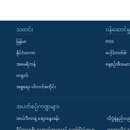
သုတပဒေသာ အင်္ဂလိပ်စာ
အ
ညွန်း
စာမျက်နှာ
သို့
သတင်း
၀န်ဆောင်မှ
ကျော်
ကြည့်
မြန်မာ
RSS
ရန်
နိုင်ငံတကာ
ပေါ့ဒ်ကတ်စ်
ရှာဖွေ
ရန်
အမေရိကန်
နေ့စဉ်အီးမေ
နေရာ
တရုတ်
သို့
အစ္စရေး-ပါလက်စတိုင်း
ကျော်
ရန်
အပတ်စဉ်ကဏ္ဍများ
အယ်ဒီတာနဲ့ ဆွေးနွေးခန်း
သိပ္ပံနဲ့နည်း
ဒီမိုကရေစီ၊ လူ့အခွင့်အရေးနှင့် ခေတ်ပြိုင်ကမ္ဘာ
ဥတုရာသီနဲ့ 