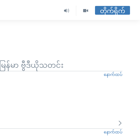
တိုက်ရိုက်
မြန်မာ ဗွီဒီယိုသတင်း
နောက်ထပ်
နောက်ထပ်