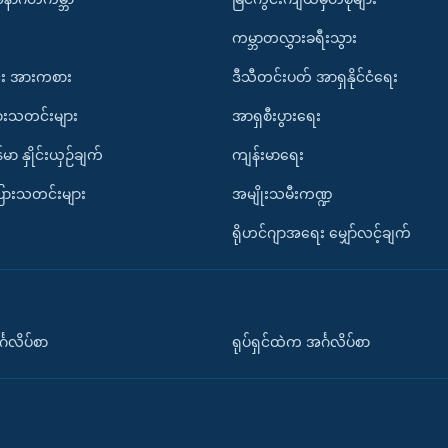
ကမ္ဘာတလွှားခရီးသွား
း အားကစား
ဒီသီတင်းပတ် အာရှနိုင်ငံရေး
ားသတင်းများ
အာရှစီးပွားရေး
်မာ နှိုင်းယှဉ်ချက်
ကျန်းမာရေး
ပြားသတင်းများ
အမျိုးသမီးကဏ္ဍ
ရိုဟင်ဂျာအရေး မျှော်လင့်ချက်
်္ဂလိပ်စာ
ရုပ်ရှင်ထဲက အင်္ဂလိပ်စာ