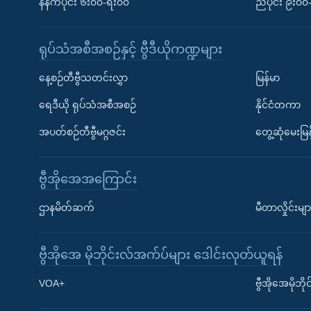
နံနက်ပိုင်း ၆း၀၀-ရး၀၀
ညပိုင်း ၉း၀
ရုပ်သံအစီအစဉ်နှင့် ဗွီဒီယိုကဏ္ဍများ
နေ့စဉ်တီဗွီသတင်းလွှာ
မြန်မာ
ရေဒီယို ရုပ်သံအစီအစဉ်
နိုင်ငံတကာ
အပတ်စဉ်တီဗွီမဂ္ဂဇင်း
တွေ့ဆုံမေးမြန
ဗွီအိုအေအကြောင်း
ဌာနမိတ်ဆက်
မီတာလှိုင်းမျာ
ဗွီအိုအေ မိုဘိုင်းလ်အက်ပ်များ ဒေါင်းလုတ်ယူရန်
Learning English
VOA+
ဗွီအိုအေမိုဘ
ဗွီအိုအေ လူမှုကွန်ယက်များ