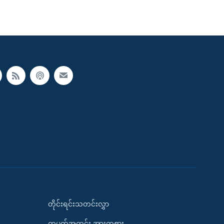
တိုင်းရင်းသတင်းလွှာ
တပတ်အတွင်း အားကစား