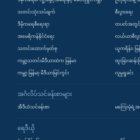
သတင်းသုံးသပ်ချက်
စီးပွားရေး
ဒီမိုကရေစီရေးရာ
တပတ်အတွင်
အမေရိကန်နိုင်ငံရေး
လယ်ယာစီးပွ
သတင်းထောက်မှတ်စု
ယူကရိန်း၊ မြန
ကမ္ဘာ့သတင်းမီဒီယာထဲက မြန်မာ
ထူးခြားဆန်း
ကမ္ဘာ့ မြန်မာ့ မီဒီယာမြင်ကွင်း
လူမှုရှုခင်း
အင်္ဂလိပ်သင်ခန်းစာများ
အီဒီယံသင်ခန်းစာ
မကြေးမုံရဲ့အင
ရေဒီယို