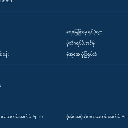
၀-၁၀း၀၀
ရေမြေခြားမှ ရုပ်ပုံလွှာ
ပိုလီဂရပ်ဖ်.အင်ဖို
်းခန်း
ဗွီအိုအေ ပုံပြရုပ်သံ
း
ိုင်းလ်သတင်းအက်ပ်-Apple
ဗွီအိုအေမိုဘိုင်းလ်သတင်းအက်ပ်-An