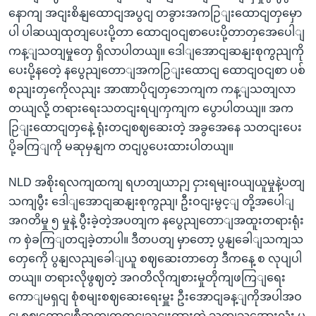
နောကျ အငျးစိနျထောငျအပွငျ တခွားအကဉြျးထောငျတှမှော
ပါ ပါဆယျထုတျပေးပို့တာ ထောငျဝငျစာပေးပို့တာတှအေပေါျ
ကန့ျသတျမှုတှေ ရှိလာပါတယျ။ ဒေါျအောငျဆနျးစုကွညျကို
ပေးပို့နတေဲ့ နပွေညျတောျအကဉြျးထောငျ ထောငျဝငျစာ ပစ်
စညျးတှကေိုလညျး အာဏာပိုငျတှဘေကျက ကန့ျသတျလာ
တယျလို့ တရားရေးသတငျးရပျကှကျက ပွောပါတယျ။ အက
ဉြျးထောငျတှနေဲ့ ရုံးတငျစဈဆေးတဲ့ အခွအေနေ သတငျးပေး
ပို့ခကြျကို မဆုမှနျက တငျပွပေးထားပါတယျ။
NLD အစိုးရလကျထကျ ရဟတျယာဉျ ငှားရမျးဝယျယူမှုနဲ့ပတျ
သကျပွီး ဒေါျအောငျဆနျးစုကွညျ၊ ဦးဝငျးမွင့ျ တို့အပေါျ
အဂတိမှု ၅ မှုနဲ့ ပွီးခဲ့တဲ့အပတျက နပွေညျတောျအထူးတရားရုံး
က စှဲခကြျတငျခဲ့တာပါ။ ဒီတပတျ မှာတော့ ပွနျခေါျသကျသ
တှေကေို ပွနျလညျခေါျယူ စဈဆေးတာတှေ ဒီကနေ့ စ လုပျပါ
တယျ။ တရားလိုဖွဈတဲ့ အဂတိလိုကျစားမှုတိုကျဖကြျရေး
ကောျမရှငျ စုံစမျးစဈဆေးရေးမှူး ဦးအောငျခန့ျကိုအပါအဝ
ငျ စဈကောငျစီဘကျကတငျသှငျးထားတဲ့ သကျသအေားလုံး ပွ