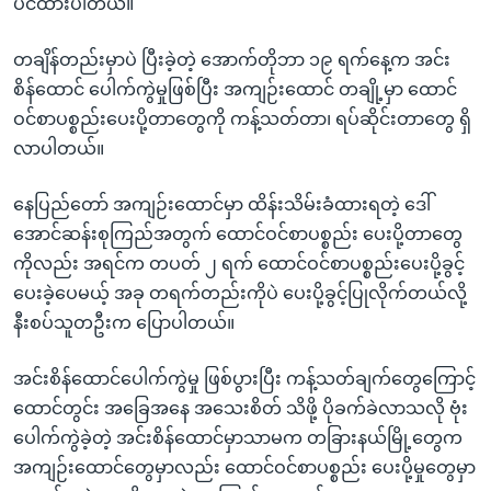
ပင်ထားပါတယ်။
တချိန်တည်းမှာပဲ ပြီးခဲ့တဲ့ အောက်တိုဘာ ၁၉ ရက်နေ့က အင်း
စိန်ထောင် ပေါက်ကွဲမှုဖြစ်ပြီး အကျဉ်းထောင် တချို့မှာ ထောင်
ဝင်စာပစ္စည်းပေးပို့တာတွေကို ကန့်သတ်တာ၊ ရပ်ဆိုင်းတာတွေ ရှိ
လာပါတယ်။
နေပြည်တော် အကျဉ်းထောင်မှာ ထိန်းသိမ်းခံထားရတဲ့ ဒေါ်
အောင်ဆန်းစုကြည်အတွက် ထောင်ဝင်စာပစ္စည်း ပေးပို့တာတွေ
ကိုလည်း အရင်က တပတ် ၂ ရက် ထောင်ဝင်စာပစ္စည်းပေးပို့ခွင့်
ပေးခဲ့ပေမယ့် အခု တရက်တည်းကိုပဲ ပေးပို့ခွင့်ပြုလိုက်တယ်လို့
နီးစပ်သူတဦးက ပြောပါတယ်။
အင်းစိန်ထောင်ပေါက်ကွဲမှု ဖြစ်ပွားပြီး ကန့်သတ်ချက်တွေကြောင့်
ထောင်တွင်း အခြေအနေ အသေးစိတ် သိဖို့ ပိုခက်ခဲလာသလို ဗုံး
ပေါက်ကွဲခဲ့တဲ့ အင်းစိန်ထောင်မှာသာမက တခြားနယ်မြို့တွေက
အကျဉ်းထောင်တွေမှာလည်း ထောင်ဝင်စာပစ္စည်း ပေးပို့မှုတွေမှာ