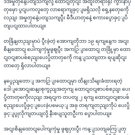
ဒီအမှုတှနေဲ့ပတျသကျလို့ ထောငျတှငျး အထူးတရားရုံး ကွားနာပှဲ
တှမှော ပွငျပကလူတှေ လာရောကျခှင့ျမရှိသလို ရှေ့နတှေကေို
လညျး အမှုတှနေဲ့ပတျသကျပွီး မီဒီယာတှနေဲ့ စကားပွောခှင့ျပိ
တျပငျထားပါတယျ။
တခြိနျတညျးမှာပဲ ပွီးခဲ့တဲ့ အောကျတိုဘာ ၁၉ ရကျနေ့က အငျး
စိနျထောငျ ပေါကျကှဲမှုဖွဈပွီး အကဉြျးထောငျ တခြို့မှာ ထော
ငျဝငျစာပစ်စညျးပေးပို့တာတှကေို ကန့ျသတျတာ၊ ရပျဆိုငျး
တာတှေ ရှိလာပါတယျ။
နပွေညျတောျ အကဉြျးထောငျမှာ ထိနျးသိမျးခံထားရတဲ့
ဒေါျအောငျဆနျးစုကွညျအတှကျ ထောငျဝငျစာပစ်စညျး ပေး
ပို့တာတှကေိုလညျး အရငျက တပတျ ၂ ရကျ ထောငျဝငျစာပစ်
စညျးပေးပို့ခှင့ျပေးခဲ့ပမေယ့ျ အခု တရကျတညျးကိုပဲ ပေးပို့
ခှင့ျပွုလိုကျတယျလို့ နီးစပျသူတဦးက ပွောပါတယျ။
အငျးစိနျထောငျပေါကျကှဲမှု ဖွဈပှားပွီး ကန့ျသတျခကြျတှ