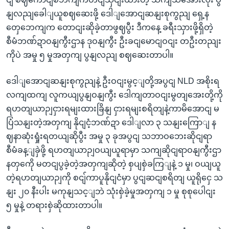
နျလညျခေါျယူစဈဆေးဖို့ ဒေါျအောငျဆနျးစုကွညျ ရှေ့န
တှေဘေကျက တောငျးဆိုခဲ့တာဖွဈပွီး ဒီကနေ့ ခရီးသှားဖို့ရှိတဲ့
စီမံဘဏ်ဍာဝနျကွီးဌာန ဒုဝနျကွီး ဦးခငျမောငျဝငျး တဦးတညျး
ကိုပဲ အမှု ၅ မှုအတှကျ ပွနျလညျ စဈဆေးတာပါ။
ဒေါျအောငျဆနျးစုကွညျနဲ့ ဦးဝငျးမွင့ျတို့အပွငျ NLD အစိုးရ
လကျထကျ လူကယျပွနျဝနျကွီး ဒေါကျတာဝငျးမွတျအေးတို့ကို
ရဟတျယာဉျငှားရမျးထားခြိနျ ငှားရမျးစရိတျနဲ့ကာမိအောငျ မ
ပြံသနျးတဲ့အတှကျ နိုငျငံ့ဘဏ်ဍာ ဒေါျလာ ၃ သနျးကြောျ န
ဈနာဆုံးရှုံးရတယျဆိုပွီး အမှု ၃ ခုအပွငျ သဘာဝဘေးဆိုငျရာ
စီမံခန့ျခှဲဖို့ ရဟတျယာဉျဝယျယူရာမှာ သကျဆိုငျရာဝနျကွီးဌာ
နတှကေို မတငျပွခဲ့တဲ့အတှကျဆိုတဲ့ စှပျစှဲခကြျနဲ့ ၁ မှု၊ ဝယျယူ
တဲ့ရဟတျယာဉျကို စငျ်ကာပူနိုငျငံမှာ ပွငျဆငျစရိတျ ယူရိုငှေ သ
နျး ၂၀ နီးပါး မကုနျသင့ျဘဲ သုံးစှဲခဲ့မှုအတှကျ ၁ မှု စုစုပေါငျး
၅ မှုနဲ့ တရားစှဲဆိုထားတာပါ။