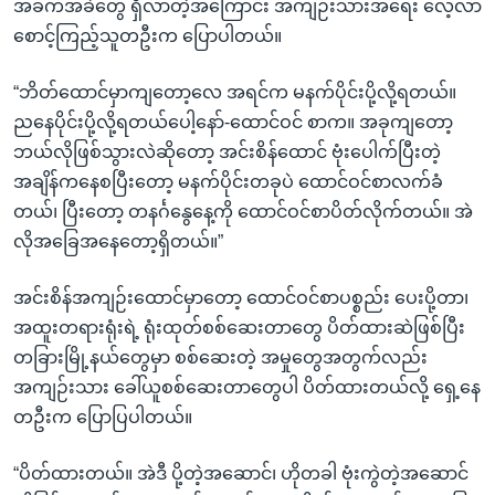
အခက်အခဲတွေ ရှိလာတဲ့အကြောင်း အကျဉ်းသားအရေး လေ့လာ
စောင့်ကြည့်သူတဦးက ပြောပါတယ်။
“ဘိတ်ထောင်မှာကျတော့လေ အရင်က မနက်ပိုင်းပို့လို့ရတယ်။
ညနေပိုင်းပို့လို့ရတယ်ပေါ့နော်-ထောင်ဝင် စာက။ အခုကျတော့
ဘယ်လိုဖြစ်သွားလဲဆိုတော့ အင်းစိန်ထောင် ဗုံးပေါက်ပြီးတဲ့
အချိန်ကနေစပြီးတော့ မနက်ပိုင်းတခုပဲ ထောင်ဝင်စာလက်ခံ
တယ်၊ ပြီးတော့ တနင်္ဂနွေနေ့ကို ထောင်ဝင်စာပိတ်လိုက်တယ်။ အဲ
လိုအခြေအနေတော့ရှိတယ်။”
အင်းစိန်အကျဉ်းထောင်မှာတော့ ထောင်ဝင်စာပစ္စည်း ပေးပို့တာ၊
အထူးတရားရုံးရဲ့ ရုံးထုတ်စစ်ဆေးတာတွေ ပိတ်ထားဆဲဖြစ်ပြီး
တခြားမြို့နယ်တွေမှာ စစ်ဆေးတဲ့ အမှုတွေအတွက်လည်း
အကျဉ်းသား ခေါ်ယူစစ်ဆေးတာတွေပါ ပိတ်ထားတယ်လို့ ရှေ့နေ
တဦးက ပြောပြပါတယ်။
“ပိတ်ထားတယ်။ အဲဒီ ပို့တဲ့အဆောင်၊ ဟိုတခါ ဗုံးကွဲတဲ့အဆောင်