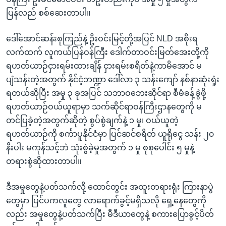
ပြန်လည် စစ်ဆေးတာပါ။
ဒေါ်အောင်ဆန်းစုကြည်နဲ့ ဦးဝင်းမြင့်တို့အပြင် NLD အစိုးရ
လက်ထက် လူကယ်ပြန်ဝန်ကြီး ဒေါက်တာဝင်းမြတ်အေးတို့ကို
ရဟတ်ယာဉ်ငှားရမ်းထားချိန် ငှားရမ်းစရိတ်နဲ့ကာမိအောင် မ
ပျံသန်းတဲ့အတွက် နိုင်ငံ့ဘဏ္ဍာ ဒေါ်လာ ၃ သန်းကျော် နစ်နာဆုံးရှုံး
ရတယ်ဆိုပြီး အမှု ၃ ခုအပြင် သဘာဝဘေးဆိုင်ရာ စီမံခန့်ခွဲဖို့
ရဟတ်ယာဉ်ဝယ်ယူရာမှာ သက်ဆိုင်ရာဝန်ကြီးဌာနတွေကို မ
တင်ပြခဲ့တဲ့အတွက်ဆိုတဲ့ စွပ်စွဲချက်နဲ့ ၁ မှု၊ ဝယ်ယူတဲ့
ရဟတ်ယာဉ်ကို စင်္ကာပူနိုင်ငံမှာ ပြင်ဆင်စရိတ် ယူရိုငွေ သန်း ၂၀
နီးပါး မကုန်သင့်ဘဲ သုံးစွဲခဲ့မှုအတွက် ၁ မှု စုစုပေါင်း ၅ မှုနဲ့
တရားစွဲဆိုထားတာပါ။
ဒီအမှုတွေနဲ့ပတ်သက်လို့ ထောင်တွင်း အထူးတရားရုံး ကြားနာပွဲ
တွေမှာ ပြင်ပကလူတွေ လာရောက်ခွင့်မရှိသလို ရှေ့နေတွေကို
လည်း အမှုတွေနဲ့ပတ်သက်ပြီး မီဒီယာတွေနဲ့ စကားပြောခွင့်ပိတ်