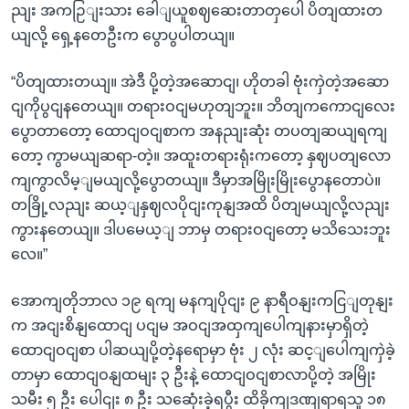
ညျး အကဉြျးသား ခေါျယူစဈဆေးတာတှပေါ ပိတျထားတ
ယျလို့ ရှေ့နတေဦးက ပွောပွပါတယျ။
“ပိတျထားတယျ။ အဲဒီ ပို့တဲ့အဆောငျ၊ ဟိုတခါ ဗုံးကှဲတဲ့အဆော
ငျကိုပွငျနတေယျ။ တရားဝငျမဟုတျဘူး။ ဘိတျကကောငျလေး
ပွောတာတော့ ထောငျဝငျစာက အနညျးဆုံး တပတျဆယျရကျ
တော့ ကွာမယျဆရာ-တဲ့။ အထူးတရားရုံးကတော့ နှဈပတျလော
ကျကွာလိမ့ျမယျလို့ပွောတယျ။ ဒီမှာအမြိုးမြိုးပွောနတောပဲ။
တခြို့လညျး ဆယ့ျနှဈလပိုငျးကုနျအထိ ပိတျမယျလို့လညျး
ကွားနတေယျ။ ဒါပမေယ့ျ ဘာမှ တရားဝငျတော့ မသိသေးဘူး
လေ။”
အောကျတိုဘာလ ၁၉ ရကျ မနကျပိုငျး ၉ နာရီဝနျးကငြျတုနျး
က အငျးစိနျထောငျ ပငျမ အဝငျအထှကျပေါကျနားမှာရှိတဲ့
ထောငျဝငျစာ ပါဆယျပို့တဲ့နရောမှာ ဗုံး ၂ လုံး ဆင့ျပေါကျကှဲခဲ့
တာမှာ ထောငျဝနျထမျး ၃ ဦးနဲ့ ထောငျဝငျစာလာပို့တဲ့ အမြိုး
သမီး ၅ ဦး ပေါငျး ၈ ဦး သဆေုံးခဲ့ရပွီး ထိခိုကျဒဏျရာရသူ ၁၈