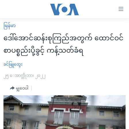
သုံး
ရ
လွယ်ကူ
မြန်မာ
မူလစာမျက်နှာ
စေ
ဒေါ်အောင်ဆန်းစုကြည်အတွက် ထောင်ဝင်
မြန်မာ
သည့်
စာပစ္စည်းပို့ခွင့် ကန့်သတ်ခံရ
ကမ္ဘာ့သတင်းများ
Link
ဗွီဒီယို
နိုင်ငံတကာ
ခင်ဖြူထွေး
များ
သတင်းလွတ်လပ်ခွင့်
အမေရိကန်
၂၅ ေအာက္တိုဘာ၊ ၂၀၂၂
ပင်မ
ရပ်ဝန်းတခု လမ်းတခု အလွန်
တရုတ်
အကြောင်းအရာ
မျှဝေပါ
သို့
အင်္ဂလိပ်စာလေ့လာမယ်
အစ္စရေး-ပါလက်စတိုင်း
ကျော်
အပတ်စဉ်ကဏ္ဍများ
အမေရိကန်သုံးအီဒီယံ
ကြည့်
ရေဒီယိုနှင့်ရုပ်သံ အချက်အလက်များ
မကြေးမုံရဲ့ အင်္ဂလိပ်စာ
ရေဒီယို
ရန်
ပင်မ
ရေဒီယို/တီဗွီအစီအစဉ်
ရုပ်ရှင်ထဲက အင်္ဂလိပ်စာ
တီဗွီ