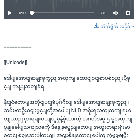
0:00
3:49
တိုက်ရိုက် လင့်ခ်
==========
[[Unicode]]
ဒေါျအောငျဆနျးစုကွညျအတှကျ ထောငျဝငျစာပစ်စညျးပို့ခှ
င့ျ ကန့ျသတျခံရ
နိုငျငံတောျအတိုငျပငျခံပုဂ်ဂိုလျ ဒေါျအောငျဆနျးစုကွညျ၊
သမ်မတဦးဝငျးမွင့ျတို့အပေါျ NLD အစိုးရလကျထကျ ရဟ
တျယာဉျ ငှားရမျးဝယျယူမှုနဲ့စှဲထားတဲ့ အဂတိအမှု ၅ မှုအတှကျ
ပွနျခေါျသကျသကေို ဒီနေ့ နပွေညျတောျ အထူးတရားရုံးမှာ
စတငျ စဈဆေးပါတယျ။ အငျးစိနျထောငျ ပေါကျကှဲမှုဖွဈပွီး