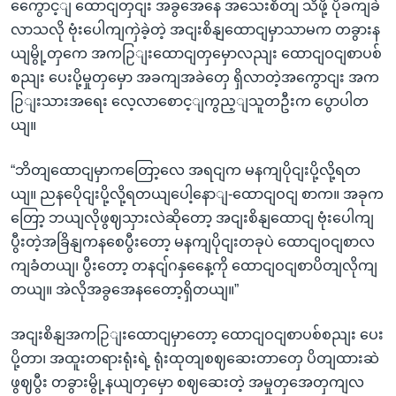
ကွေောင့ျ ထောငျတှငျး အခွအေနေ အသေးစိတျ သိဖို့ ပိုခကျခဲ
လာသလို ဗုံးပေါကျကှဲခဲ့တဲ့ အငျးစိနျထောငျမှာသာမက တခွားန
ယျမွို့တှကေ အကဉြျးထောငျတှမှောလညျး ထောငျဝငျစာပစ်
စညျး ပေးပို့မှုတှမှော အခကျအခဲတှေ ရှိလာတဲ့အကွောငျး အက
ဉြျးသားအရေး လေ့လာစောင့ျကွည့ျသူတဦးက ပွောပါတ
ယျ။
“ဘိတျထောငျမှာကတြော့လေ အရငျက မနကျပိုငျးပို့လို့ရတ
ယျ။ ညနပေိုငျးပို့လို့ရတယျပေါ့နောျ-ထောငျဝငျ စာက။ အခုက
တြော့ ဘယျလိုဖွဈသှားလဲဆိုတော့ အငျးစိနျထောငျ ဗုံးပေါကျ
ပွီးတဲ့အခြိနျကနစေပွီးတော့ မနကျပိုငျးတခုပဲ ထောငျဝငျစာလ
ကျခံတယျ၊ ပွီးတော့ တနငျ်ဂနှနေေ့ကို ထောငျဝငျစာပိတျလိုကျ
တယျ။ အဲလိုအခွအေနတေော့ရှိတယျ။”
အငျးစိနျအကဉြျးထောငျမှာတော့ ထောငျဝငျစာပစ်စညျး ပေး
ပို့တာ၊ အထူးတရားရုံးရဲ့ ရုံးထုတျစဈဆေးတာတှေ ပိတျထားဆဲ
ဖွဈပွီး တခွားမွို့နယျတှမှော စဈဆေးတဲ့ အမှုတှအေတှကျလ