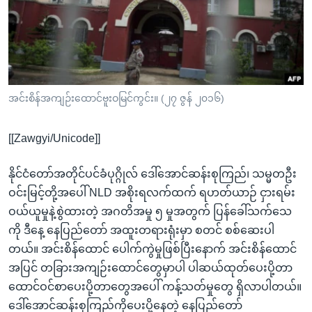
အ
သုတပဒေသာ အင်္ဂလိပ်စာ
ညွန်း
Learning English
စာမျက်နှာ
သို့
ဗွီအိုအေ လူမှုကွန်ယက်များ
ကျော်
ကြည့်
အင်းစိန်အကျဉ်းထောင်ဗူးဝမြင်ကွင်း။ (၂၇ ဇွန် ၂၀၁၆)
ရန်
ဘာသာစကားများ
ရှာဖွေ
[[Zawgyi/Unicode]]
ရန်
နေရာ
နိုင်ငံတော်အတိုင်ပင်ခံပုဂ္ဂိုလ် ဒေါ်အောင်ဆန်းစုကြည်၊ သမ္မတဦး
သို့
ဝင်းမြင့်တို့အပေါ် NLD အစိုးရလက်ထက် ရဟတ်ယာဉ် ငှားရမ်း
ကျော်
ဝယ်ယူမှုနဲ့စွဲထားတဲ့ အဂတိအမှု ၅ မှုအတွက် ပြန်ခေါ်သက်သေ
ရန်
ကို ဒီနေ့ နေပြည်တော် အထူးတရားရုံးမှာ စတင် စစ်ဆေးပါ
တယ်။ အင်းစိန်ထောင် ပေါက်ကွဲမှုဖြစ်ပြီးနောက် အင်းစိန်ထောင်
အပြင် တခြားအကျဉ်းထောင်တွေမှာပါ ပါဆယ်ထုတ်ပေးပို့တာ
ထောင်ဝင်စာပေးပို့တာတွေအပေါ် ကန့်သတ်မှုတွေ ရှိလာပါတယ်။
ဒေါ်အောင်ဆန်းစုကြည်ကိုပေးပို့နေတဲ့ နေပြည်တော်