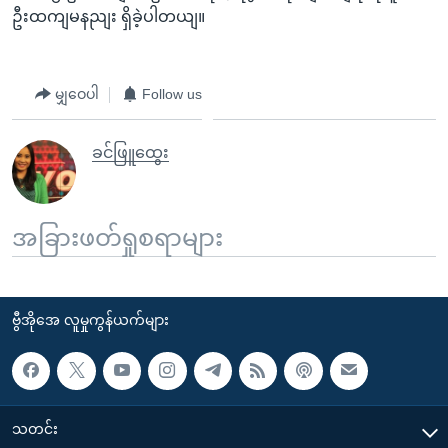
ဦးထကျမနညျး ရှိခဲ့ပါတယျ။
မျှဝေပါ
Follow us
ခင်ဖြူထွေး
အခြားဖတ်ရှုစရာများ
ဗွီအိုအေ လူမှုကွန်ယက်များ
သတင်း