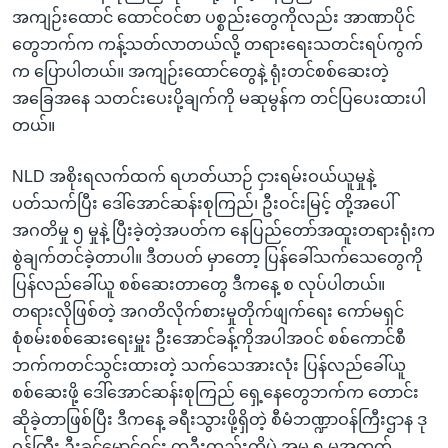
အကျဉ်းထောင် ထောင်ဝင်စာ ပစ္စည်းတွေကိုလည်း အာဏာပိုင်
တွေဘက်က ကန့်သတ်လာတယ်လို့ တရားရေးသတင်းရပ်ကွက်
က ပြောပါတယ်။ အကျဉ်းထောင်တွေနဲ့ ရုံးတင်စစ်ဆေးတဲ့
အခြေအနေ သတင်းပေးပို့ချက်ကို မဆုမွန်က တင်ပြပေးထားပါ
တယ်။
NLD အစိုးရလက်ထက် ရဟတ်ယာဉ် ငှားရမ်းဝယ်ယူမှုနဲ့
ပတ်သက်ပြီး ဒေါ်အောင်ဆန်းစုကြည်၊ ဦးဝင်းမြင့် တို့အပေါ်
အဂတိမှု ၅ မှုနဲ့ ပြီးခဲ့တဲ့အပတ်က နေပြည်တော်အထူးတရားရုံးက
စွဲချက်တင်ခဲ့တာပါ။ ဒီတပတ် မှာတော့ ပြန်ခေါ်သက်သေတွေကို
ပြန်လည်ခေါ်ယူ စစ်ဆေးတာတွေ ဒီကနေ့ စ လုပ်ပါတယ်။
တရားလိုဖြစ်တဲ့ အဂတိလိုက်စားမှုတိုက်ဖျက်ရေး ကော်မရှင်
စုံစမ်းစစ်ဆေးရေးမှူး ဦးအောင်ခန့်ကိုအပါအဝင် စစ်ကောင်စီ
ဘက်ကတင်သွင်းထားတဲ့ သက်သေအားလုံး ပြန်လည်ခေါ်ယူ
စစ်ဆေးဖို့ ဒေါ်အောင်ဆန်းစုကြည် ရှေ့နေတွေဘက်က တောင်း
ဆိုခဲ့တာဖြစ်ပြီး ဒီကနေ့ ခရီးသွားဖို့ရှိတဲ့ စီမံဘဏ္ဍာဝန်ကြီးဌာန ဒု
ဝန်ကြီး ဦးခင်မောင်ဝင်း တဦးတည်းကိုပဲ အမှု ၅ မှုအတွက်