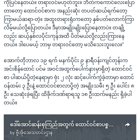
ကိုပြင်နေတယ်။ တရားဝင်မဟုတ်ဘူး။ ဘိတ်ကကောင်လေးပြော
တာတော့ ထောင်ဝင်စာက အနည်းဆုံး တပတ်ဆယ်ရက်တော့
ကြာမယ်ဆရာ-တဲ့။ အထူးတရားရုံးကတော့ နှစ်ပတ်လောက်ကြာ
လိမ့်မယ်လို့ပြောတယ်။ ဒီမှာအမျိုးမျိုးပြောနေတာပဲ။ တချို့
လည်း ဆယ့်နှစ်လပိုင်းကုန်အထိ ပိတ်မယ်လို့လည်းကြားနေ
တယ်။ ဒါပေမယ့် ဘာမှ တရားဝင်တော့ မသိသေးဘူးလေ။”
အောက်တိုဘာလ ၁၉ ရက် မနက်ပိုင်း ၉ နာရီဝန်းကျင်တုန်းက
အင်းစိန်ထောင် ပင်မ အဝင်အထွက်ပေါက်နားမှာရှိတဲ့ ထောင်ဝင်
စာ ပါဆယ်ပို့တဲ့နေရာမှာ ဗုံး ၂ လုံး ဆင့်ပေါက်ကွဲခဲ့တာမှာ ထောင်
ဝန်ထမ်း ၃ ဦးနဲ့ ထောင်ဝင်စာလာပို့တဲ့ အမျိုးသမီး ၅ ဦး ပေါင်း ၈
ဦး သေဆုံးခဲ့ရပြီး ထိခိုက်ဒဏ်ရာရသူ ၁၈ ဦးထက်မနည်း ရှိခဲ့ပါ
တယ်။
ဒေါ်အောင်ဆန်းစုကြည်အတွက် ထောင်ဝင်စာပစ္စည်းပို့ခွင့် ကန့်သတ်ခံရ.mp3
by
ဗွီအိုအေသတင်းဌာန
No media source currently available