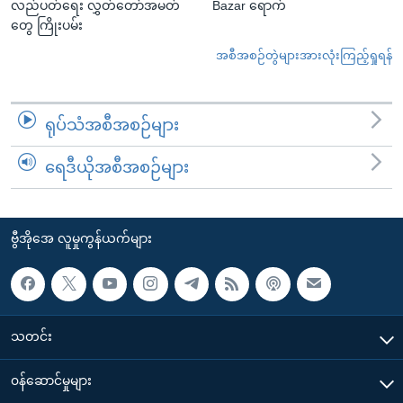
လည်ပတ်ရေး လွှတ်တော်အမတ်
Bazar ရောက်
တွေ ကြိုးပမ်း
အစီအစဉ်တွဲများအားလုံးကြည့်ရှုရန်
ရုပ်သံအစီအစဉ်များ
ရေဒီယိုအစီအစဉ်များ
ဗွီအိုအေ လူမှုကွန်ယက်များ
သတင်း
၀န်ဆောင်မှုများ