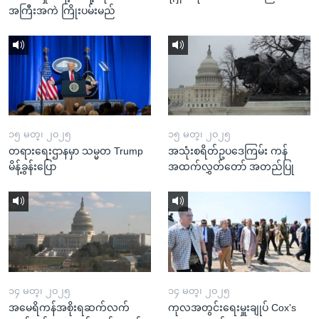
အကြီးအကဲ ကြိုးပမ်းမည်
၁၅ မတ္၊ ၂၀၂၅
၁၅ မတ္၊ ၂၀၂၅
တရားရေးဌာနမှာ သမ္မတ Trump
အသုံးစရိတ်ဥပဒေကြမ်း ကန်
မိန့်ခွန်းပြော
အထက်လွှတ်တော် အတည်ပြု
၁၄ မတ္၊ ၂၀၂၅
၁၄ မတ္၊ ၂၀၂၅
အမေရိကန်အစိုးရဆက်လက်
ကုလအတွင်းရေးမှူးချုပ် Cox's