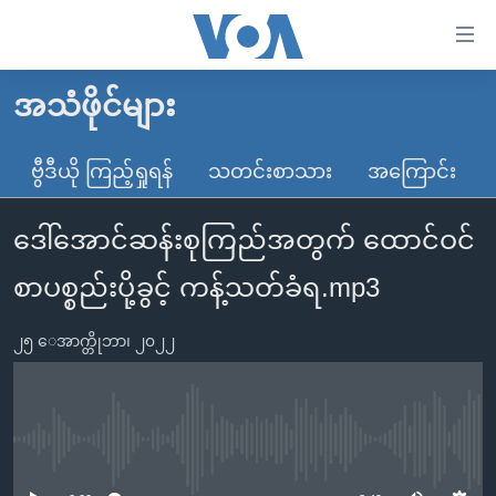
သုံး
ရ
လွယ်ကူ
အသံဖိုင်များ
မူလစာမျက်နှာ
စေ
မြန်မာ
ဗွီဒီယို ကြည့်ရှုရန်
သတင်းစာသား
အကြောင်း
သည့်
ကမ္ဘာ့သတင်းများ
Link
ဒေါ်အောင်ဆန်းစုကြည်အတွက် ထောင်ဝင်
ဗွီဒီယို
နိုင်ငံတကာ
များ
သတင်းလွတ်လပ်ခွင့်
အမေရိကန်
စာပစ္စည်းပို့ခွင့် ကန့်သတ်ခံရ.mp3
ပင်မ
ရပ်ဝန်းတခု လမ်းတခု အလွန်
တရုတ်
အကြောင်းအရာ
၂၅ ေအာက္တိုဘာ၊ ၂၀၂၂
သို့
အင်္ဂလိပ်စာလေ့လာမယ်
အစ္စရေး-ပါလက်စတိုင်း
ကျော်
အပတ်စဉ်ကဏ္ဍများ
အမေရိကန်သုံးအီဒီယံ
ကြည့်
ရေဒီယိုနှင့်ရုပ်သံ အချက်အလက်များ
မကြေးမုံရဲ့ အင်္ဂလိပ်စာ
ရေဒီယို
ရန်
No media source currently available
ပင်မ
ရေဒီယို/တီဗွီအစီအစဉ်
ရုပ်ရှင်ထဲက အင်္ဂလိပ်စာ
တီဗွီ