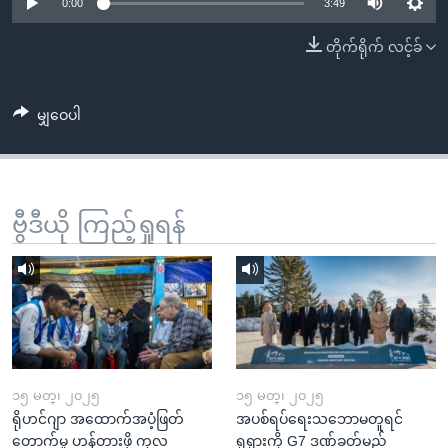
အ
0:00
3:49
သုတပဒေသာ အင်္ဂလိပ်စာ
ညွန်း
Learning English
တိုက်ရိုက် လင့်ခ်
စာမျက်နှာ
သို့
ဗွီအိုအေ လူမှုကွန်ယက်များ
ကျော်
မျှဝေပါ
ကြည့်
ရန်
ဘာသာစကားများ
ရှာဖွေ
ဗွီဒီယို ကြည့်ရှုရန်
ရန်
နေရာ
သို့
ကျော်
ရန်
၁၅ မတ္၊ ၂၀၂၅
၁၅ မတ္၊ ၂၀၂၅
ရိုဟင်ဂျာ အထောက်အပံ့ဖြတ်
အပစ်ရပ်ရေးသဘောမတူရင်
တောက်မှု ဟန့်တားဖို့ ကုလ
ရုရှားကို G7 ဒဏ်ခတ်မည်