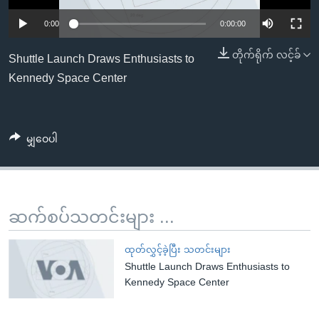
အ
သုတပဒေသာ အင်္ဂလိပ်စာ
ညွန်း
Learning English
0:00
0:00:00
စာမျက်နှာ
တိုက်ရိုက် လင့်ခ်
Shuttle Launch Draws Enthusiasts to
သို့
ဗွီအိုအေ လူမှုကွန်ယက်များ
Kennedy Space Center
ကျော်
ကြည့်
ရန်
ဘာသာစကားများ
ရှာဖွေ
မျှဝေပါ
ရန်
နေရာ
သို့
ဆက်စပ်သတင်းများ ...
ကျော်
ရန်
ထုတ်လွှင့်ခဲ့ပြီး သတင်းများ
Shuttle Launch Draws Enthusiasts to
Kennedy Space Center