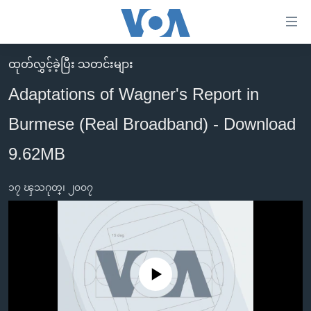
သုံး
ရ
လွယ်ကူ
ထုတ်လွှင့်ခဲ့ပြီး သတင်းများ
မူလစာမျက်နှာ
စေ
Adaptations of Wagner's Report in
မြန်မာ
သည့်
Burmese (Real Broadband) - Download
ကမ္ဘာ့သတင်းများ
Link
ဗွီဒီယို
နိုင်ငံတကာ
9.62MB
များ
သတင်းလွတ်လပ်ခွင့်
အမေရိကန်
ပင်မ
၁၇ ၾသဂုတ္၊ ၂၀၀၇
ရပ်ဝန်းတခု လမ်းတခု အလွန်
တရုတ်
အကြောင်းအရာ
သို့
အင်္ဂလိပ်စာလေ့လာမယ်
အစ္စရေး-ပါလက်စတိုင်း
ကျော်
အပတ်စဉ်ကဏ္ဍများ
အမေရိကန်သုံးအီဒီယံ
ကြည့်
ရေဒီယိုနှင့်ရုပ်သံ အချက်အလက်များ
မကြေးမုံရဲ့ အင်္ဂလိပ်စာ
ရေဒီယို
No media source currently available
ရန်
ပင်မ
ရေဒီယို/တီဗွီအစီအစဉ်
ရုပ်ရှင်ထဲက အင်္ဂလိပ်စာ
တီဗွီ