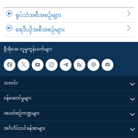
ရုပ်သံအစီအစဉ်များ
ရေဒီယိုအစီအစဉ်များ
ဗွီအိုအေ လူမှုကွန်ယက်များ
သတင်း
၀န်ဆောင်မှုများ
အပတ်စဉ်ကဏ္ဍများ
အင်္ဂလိပ်သင်ခန်းစာများ