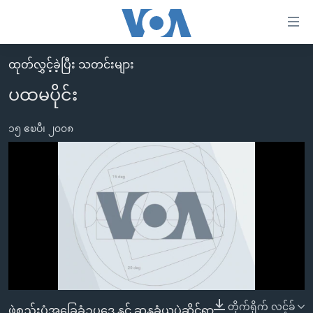
သုံး
EMBED
ရ
လွယ်ကူ
ထုတ်လွှင့်ခဲ့ပြီး သတင်းများ
မူလစာမျက်နှာ
စေ
ပထမပိုင်း
မြန်မာ
သည့်
ကမ္ဘာ့သတင်းများ
၁၅ ဧၿပီ၊ ၂၀၀၈
Link
ဗွီဒီယို
နိုင်ငံတကာ
များ
သတင်းလွတ်လပ်ခွင့်
အမေရိကန်
ပင်မ
ရပ်ဝန်းတခု လမ်းတခု အလွန်
တရုတ်
အကြောင်းအရာ
No media source currently available
သို့
အင်္ဂလိပ်စာလေ့လာမယ်
အစ္စရေး-ပါလက်စတိုင်း
ကျော်
အပတ်စဉ်ကဏ္ဍများ
အမေရိကန်သုံးအီဒီယံ
ကြည့်
ရေဒီယိုနှင့်ရုပ်သံ အချက်အလက်များ
မကြေးမုံရဲ့ အင်္ဂလိပ်စာ
ရေဒီယို
ရန်
ပင်မ
ရေဒီယို/တီဗွီအစီအစဉ်
ရုပ်ရှင်ထဲက အင်္ဂလိပ်စာ
တီဗွီ
0:00
0:00:00
တိုက်ရိုက် လင့်ခ်
ဖွဲ့စည်းပုံအခြေခံဥပဒေ နှင့် ဆန္ဒခံယူပွဲဆိုင်ရာ