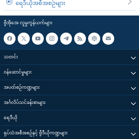
ရေဒီယိုအစီအစဉ်များ
ဗွီအိုအေ လူမှုကွန်ယက်များ
သတင်း
၀န်ဆောင်မှုများ
အပတ်စဉ်ကဏ္ဍများ
အင်္ဂလိပ်သင်ခန်းစာများ
ရေဒီယို
ရုပ်သံအစီအစဉ်နှင့် ဗွီဒီယိုကဏ္ဍများ