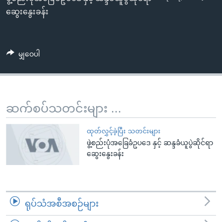
EMBED
အ
သုတပဒေသာ အင်္ဂလိပ်စာ
ဆွေးနွေးခန်း
ညွန်း
Learning English
စာမျက်နှာ
သို့
ဗွီအိုအေ လူမှုကွန်ယက်များ
မျှဝေပါ
ကျော်
ကြည့်
ရန်
ဘာသာစကားများ
ရှာဖွေ
ဆက်စပ်သတင်းများ ...
ရန်
နေရာ
ထုတ်လွှင့်ခဲ့ပြီး သတင်းများ
သို့
ဖွဲ့စည်းပုံအခြေခံဥပဒေ နှင့် ဆန္ဒခံယူပွဲဆိုင်ရာ
ကျော်
ဆွေးနွေးခန်း
ရန်
ရုပ်သံအစီအစဉ်များ