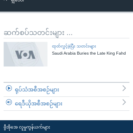
မျှဝေပါ
အ
သုတပဒေသာ အင်္ဂလိပ်စာ
ညွန်း
Learning English
စာမျက်နှာ
သို့
ဗွီအိုအေ လူမှုကွန်ယက်များ
ဆက်စပ်သတင်းများ ...
ကျော်
ကြည့်
ထုတ်လွှင့်ခဲ့ပြီး သတင်းများ
ရန်
Saudi Arabia Buries the Late King Fahd
ဘာသာစကားများ
ရှာဖွေ
ရန်
နေရာ
သို့
ရုပ်သံအစီအစဉ်များ
ကျော်
ရန်
ရေဒီယိုအစီအစဉ်များ
ဗွီအိုအေ လူမှုကွန်ယက်များ