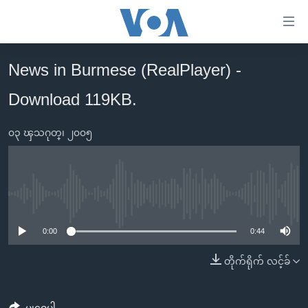
သုံး
ရ
လွယ်ကူ
News in Burmese (RealPlayer) -
မူလစာမျက်နှာ
စေ
Download 119KB.
မြန်မာ
သည့်
ကမ္ဘာ့သတင်းများ
Link
၀၃ ၾသဂုတ္၊ ၂၀၀၅
ဗွီဒီယို
နိုင်ငံတကာ
များ
သတင်းလွတ်လပ်ခွင့်
အမေရိကန်
ပင်မ
ရပ်ဝန်းတခု လမ်းတခု အလွန်
တရုတ်
အကြောင်းအရာ
No media source currently available
သို့
အင်္ဂလိပ်စာလေ့လာမယ်
အစ္စရေး-ပါလက်စတိုင်း
0:00
0:44
ကျော်
အပတ်စဉ်ကဏ္ဍများ
အမေရိကန်သုံးအီဒီယံ
ကြည့်
တိုက်ရိုက် လင့်ခ်
ရေဒီယိုနှင့်ရုပ်သံ အချက်အလက်များ
မကြေးမုံရဲ့ အင်္ဂလိပ်စာ
ရေဒီယို
ရန်
ပင်မ
ရေဒီယို/တီဗွီအစီအစဉ်
ရုပ်ရှင်ထဲက အင်္ဂလိပ်စာ
တီဗွီ