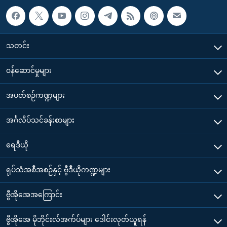
သတင်း
၀န်ဆောင်မှုများ
အပတ်စဉ်ကဏ္ဍများ
အင်္ဂလိပ်သင်ခန်းစာများ
ရေဒီယို
ရုပ်သံအစီအစဉ်နှင့် ဗွီဒီယိုကဏ္ဍများ
ဗွီအိုအေအကြောင်း
ဗွီအိုအေ မိုဘိုင်းလ်အက်ပ်များ ဒေါင်းလုတ်ယူရန်