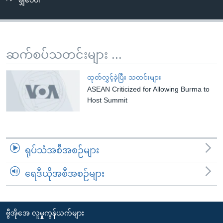
မျှဝေပါ
အ
သုတပဒေသာ အင်္ဂလိပ်စာ
ညွန်း
Learning English
စာမျက်နှာ
သို့
ဗွီအိုအေ လူမှုကွန်ယက်များ
ဆက်စပ်သတင်းများ ...
ကျော်
ကြည့်
ထုတ်လွှင့်ခဲ့ပြီး သတင်းများ
ရန်
ASEAN Criticized for Allowing Burma to
ဘာသာစကားများ
ရှာဖွေ
Host Summit
ရန်
နေရာ
သို့
ရုပ်သံအစီအစဉ်များ
ကျော်
ရန်
ရေဒီယိုအစီအစဉ်များ
ဗွီအိုအေ လူမှုကွန်ယက်များ