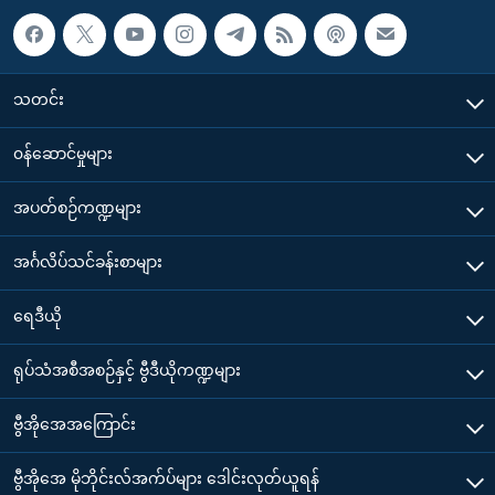
သတင်း
၀န်ဆောင်မှုများ
အပတ်စဉ်ကဏ္ဍများ
အင်္ဂလိပ်သင်ခန်းစာများ
ရေဒီယို
ရုပ်သံအစီအစဉ်နှင့် ဗွီဒီယိုကဏ္ဍများ
ဗွီအိုအေအကြောင်း
ဗွီအိုအေ မိုဘိုင်းလ်အက်ပ်များ ဒေါင်းလုတ်ယူရန်