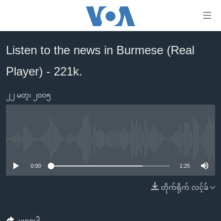
သုံး
ရ
လွယ်ကူ
Listen to the news in Burmese (Real
မူလစာမျက်နှာ
စေ
Player) - 221k.
မြန်မာ
သည့်
ကမ္ဘာ့သတင်းများ
Link
၂၂ မတ္၊ ၂၀၀၅
ဗွီဒီယို
နိုင်ငံတကာ
များ
သတင်းလွတ်လပ်ခွင့်
အမေရိကန်
ပင်မ
ရပ်ဝန်းတခု လမ်းတခု အလွန်
တရုတ်
အကြောင်းအရာ
No media source currently available
သို့
အင်္ဂလိပ်စာလေ့လာမယ်
အစ္စရေး-ပါလက်စတိုင်း
0:00
1:25
ကျော်
အပတ်စဉ်ကဏ္ဍများ
အမေရိကန်သုံးအီဒီယံ
ကြည့်
တိုက်ရိုက် လင့်ခ်
ရေဒီယိုနှင့်ရုပ်သံ အချက်အလက်များ
မကြေးမုံရဲ့ အင်္ဂလိပ်စာ
ရေဒီယို
ရန်
ပင်မ
ရေဒီယို/တီဗွီအစီအစဉ်
ရုပ်ရှင်ထဲက အင်္ဂလိပ်စာ
တီဗွီ