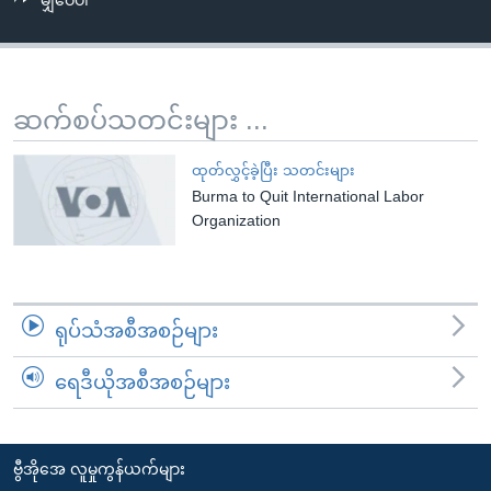
မျှဝေပါ
အ
သုတပဒေသာ အင်္ဂလိပ်စာ
ညွန်း
Learning English
စာမျက်နှာ
သို့
ဗွီအိုအေ လူမှုကွန်ယက်များ
ဆက်စပ်သတင်းများ ...
ကျော်
ကြည့်
ထုတ်လွှင့်ခဲ့ပြီး သတင်းများ
ရန်
Burma to Quit International Labor
ဘာသာစကားများ
ရှာဖွေ
Organization
ရန်
နေရာ
သို့
ရုပ်သံအစီအစဉ်များ
ကျော်
ရန်
ရေဒီယိုအစီအစဉ်များ
ဗွီအိုအေ လူမှုကွန်ယက်များ