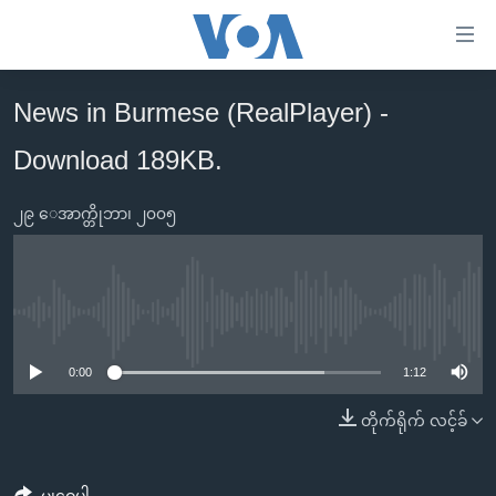
သုံး
ရ
လွယ်ကူ
News in Burmese (RealPlayer) -
မူလစာမျက်နှာ
စေ
Download 189KB.
မြန်မာ
သည့်
ကမ္ဘာ့သတင်းများ
Link
၂၉ ေအာက္တိုဘာ၊ ၂၀၀၅
ဗွီဒီယို
နိုင်ငံတကာ
များ
သတင်းလွတ်လပ်ခွင့်
အမေရိကန်
ပင်မ
ရပ်ဝန်းတခု လမ်းတခု အလွန်
တရုတ်
အကြောင်းအရာ
No media source currently available
သို့
အင်္ဂလိပ်စာလေ့လာမယ်
အစ္စရေး-ပါလက်စတိုင်း
0:00
1:12
ကျော်
အပတ်စဉ်ကဏ္ဍများ
အမေရိကန်သုံးအီဒီယံ
ကြည့်
တိုက်ရိုက် လင့်ခ်
ရေဒီယိုနှင့်ရုပ်သံ အချက်အလက်များ
မကြေးမုံရဲ့ အင်္ဂလိပ်စာ
ရေဒီယို
ရန်
ပင်မ
ရေဒီယို/တီဗွီအစီအစဉ်
ရုပ်ရှင်ထဲက အင်္ဂလိပ်စာ
တီဗွီ