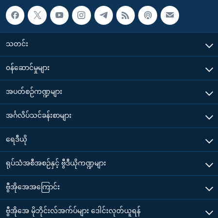
သတင်း
၀န်ဆောင်မှုများ
အပတ်စဉ်ကဏ္ဍများ
အင်္ဂလိပ်သင်ခန်းစာများ
ရေဒီယို
ရုပ်သံအစီအစဉ်နှင့် ဗွီဒီယိုကဏ္ဍများ
ဗွီအိုအေအကြောင်း
ဗွီအိုအေ မိုဘိုင်းလ်အက်ပ်များ ဒေါင်းလုတ်ယူရန်