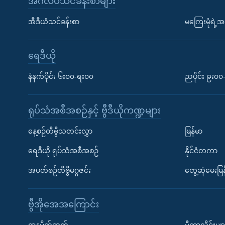
အင်္ဂလိပ်သင်ခန်းစာများ
အီဒီယံသင်ခန်းစာ
မကြေးမုံရဲ့အင
ရေဒီယို
နံနက်ပိုင်း ၆း၀၀-ရး၀၀
ညပိုင်း ၉း၀
ရုပ်သံအစီအစဉ်နှင့် ဗွီဒီယိုကဏ္ဍများ
နေ့စဉ်တီဗွီသတင်းလွှာ
မြန်မာ
ရေဒီယို ရုပ်သံအစီအစဉ်
နိုင်ငံတကာ
အပတ်စဉ်တီဗွီမဂ္ဂဇင်း
တွေ့ဆုံမေးမြန
ဗွီအိုအေအကြောင်း