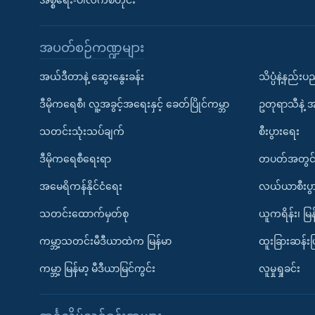
အစ္စရေး-ပါလက်စတိုင်း
အပတ်စဉ်ကဏ္ဍများ
အယ်ဒီတာနဲ့ ဆွေးနွေးခန်း
သိပ္ပံနဲ့နည်း
ဒီမိုကရေစီ၊ လူ့အခွင့်အရေးနှင့် ခေတ်ပြိုင်ကမ္ဘာ
ဥတုရာသီနဲ့ 
သတင်းသုံးသပ်ချက်
စီးပွားရေး
ဒီမိုကရေစီရေးရာ
တပတ်အတွင်
အမေရိကန်နိုင်ငံရေး
လယ်ယာစီးပွ
သတင်းထောက်မှတ်စု
ယူကရိန်း၊ မြန
ကမ္ဘာ့သတင်းမီဒီယာထဲက မြန်မာ
ထူးခြားဆန်း
ကမ္ဘာ့ မြန်မာ့ မီဒီယာမြင်ကွင်း
လူမှုရှုခင်း