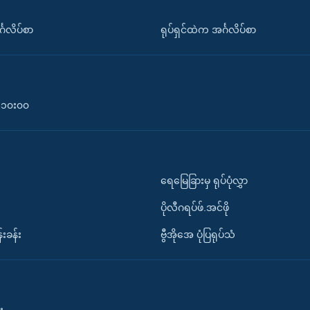
်္ဂလိပ်စာ
ရုပ်ရှင်ထဲက အင်္ဂလိပ်စာ
၀-၁၀း၀၀
ရေမြေခြားမှ ရုပ်ပုံလွှာ
ပိုလီဂရပ်ဖ်.အင်ဖို
်းခန်း
ဗွီအိုအေ ပုံပြရုပ်သံ