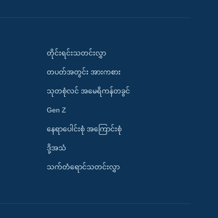
တိုင်းရင်းသတင်းလွှာ
တပတ်အတွင်း အားကစား
သုတစုံလင် အမေရိကန်တခွင်
Gen Z
နေရာပေါင်းစုံ အကြောင်းစုံ
ဒို့အသံ
သက်တံရောင်သတင်းလွှာ