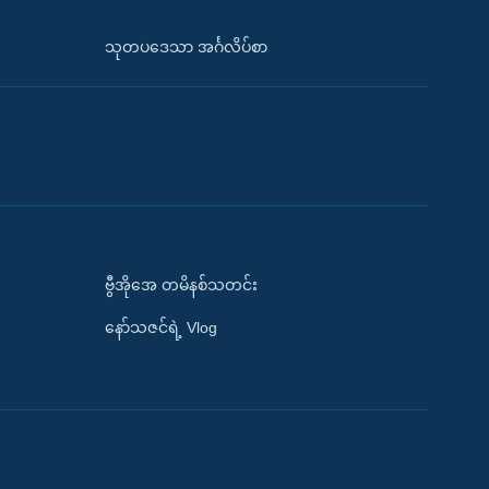
သုတပဒေသာ အင်္ဂလိပ်စာ
ဗွီအိုအေ တမိနစ်သတင်း
နော်သဇင်ရဲ့ Vlog