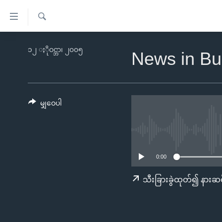
သုံး
ရ
ရှာဖွေ
လွယ်ကူ
မူလစာမျက်နှာ
၁၂ ႏိုဝင္ဘာ၊ ၂၀၀၅
ရ
News in Bu
စေ
မြန်မာ
လာ
သည့်
ဒ်
ကမ္ဘာ့သတင်းများ
Link
ဗွီဒီယို
နိုင်ငံတကာ
မျှဝေပါ
များ
သတင်းလွတ်လပ်ခွင့်
အမေရိကန်
ပင်မ
ရပ်ဝန်းတခု လမ်းတခု အလွန်
တရုတ်
အကြောင်းအရာ
အင်္ဂလိပ်စာလေ့လာမယ်
အစ္စရေး-ပါလက်စတိုင်း
သို့
0:00
အပတ်စဉ်ကဏ္ဍများ
အမေရိကန်သုံးအီဒီယံ
ကျော်
သီးခြားခွဲထုတ်၍ နားဆင
ကြည့်
ရေဒီယိုနှင့်ရုပ်သံ အချက်အလက်များ
မကြေးမုံရဲ့ အင်္ဂလိပ်စာ
ရေဒီယို
ရန်
ရေဒီယို/တီဗွီအစီအစဉ်
ရုပ်ရှင်ထဲက အင်္ဂလိပ်စာ
တီဗွီ
ပင်မ