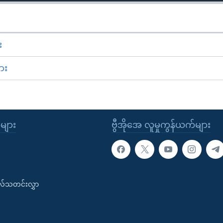
း
ား
ုများ
ဗွီအိုအေ လူမှုကွန်ယက်များ
းလ်သတင်းလွှာ