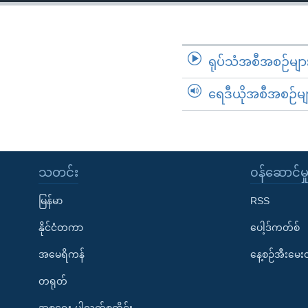
သုတပဒေသာ အင်္ဂလိပ်စာ
အ
ညွန်း
စာမျက်နှာ
သို့
ရုပ်သံအစီအစဉ်မျာ
ကျော်
ရေဒီယိုအစီအစဉ်မျ
ကြည့်
ရန်
ရှာဖွေ
ရန်
နေရာ
သတင်း
၀န်ဆောင်မှ
သို့
မြန်မာ
RSS
ကျော်
ရန်
နိုင်ငံတကာ
ပေါ့ဒ်ကတ်စ်
အမေရိကန်
နေ့စဉ်အီးမေ
တရုတ်