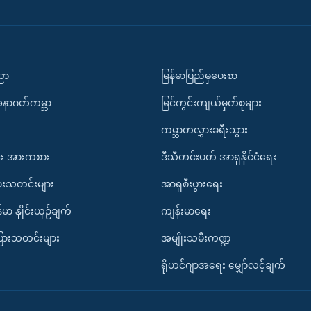
ပညာ
မြန်မာပြည်မှပေးစာ
အနာဂတ်ကမ္ဘာ
မြင်ကွင်းကျယ်မှတ်စုများ
ကမ္ဘာတလွှားခရီးသွား
း အားကစား
ဒီသီတင်းပတ် အာရှနိုင်ငံရေး
ားသတင်းများ
အာရှစီးပွားရေး
်မာ နှိုင်းယှဉ်ချက်
ကျန်းမာရေး
ပြားသတင်းများ
အမျိုးသမီးကဏ္ဍ
ရိုဟင်ဂျာအရေး မျှော်လင့်ချက်