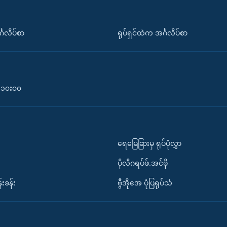
်္ဂလိပ်စာ
ရုပ်ရှင်ထဲက အင်္ဂလိပ်စာ
၀-၁၀း၀၀
ရေမြေခြားမှ ရုပ်ပုံလွှာ
ပိုလီဂရပ်ဖ်.အင်ဖို
်းခန်း
ဗွီအိုအေ ပုံပြရုပ်သံ