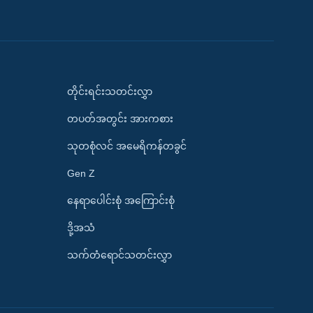
တိုင်းရင်းသတင်းလွှာ
တပတ်အတွင်း အားကစား
သုတစုံလင် အမေရိကန်တခွင်
Gen Z
နေရာပေါင်းစုံ အကြောင်းစုံ
ဒို့အသံ
သက်တံရောင်သတင်းလွှာ