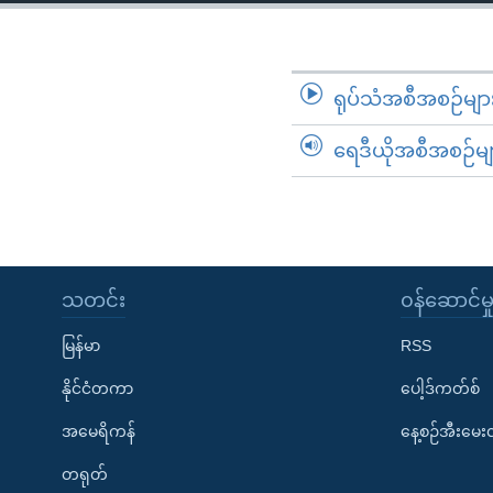
သုတပဒေသာ အင်္ဂလိပ်စာ
အ
ညွန်း
စာမျက်နှာ
သို့
ရုပ်သံအစီအစဉ်မျာ
ကျော်
ရေဒီယိုအစီအစဉ်မျ
ကြည့်
ရန်
ရှာဖွေ
ရန်
နေရာ
သတင်း
၀န်ဆောင်မှ
သို့
ကျော်
မြန်မာ
RSS
ရန်
နိုင်ငံတကာ
ပေါ့ဒ်ကတ်စ်
အမေရိကန်
နေ့စဉ်အီးမေ
တရုတ်