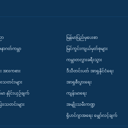
ပညာ
မြန်မာပြည်မှပေးစာ
အနာဂတ်ကမ္ဘာ
မြင်ကွင်းကျယ်မှတ်စုများ
ကမ္ဘာတလွှားခရီးသွား
း အားကစား
ဒီသီတင်းပတ် အာရှနိုင်ငံရေး
ားသတင်းများ
အာရှစီးပွားရေး
်မာ နှိုင်းယှဉ်ချက်
ကျန်းမာရေး
ပြားသတင်းများ
အမျိုးသမီးကဏ္ဍ
ရိုဟင်ဂျာအရေး မျှော်လင့်ချက်