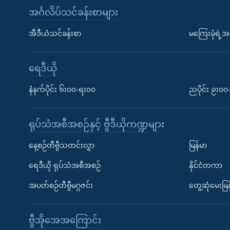
အင်္ဂလိပ်သင်ခန်းစာများ
အီဒီယံသင်ခန်းစာ
မကြေးမုံရဲ့အင
ရေဒီယို
နံနက်ပိုင်း ၆း၀၀-ရး၀၀
ညပိုင်း ၉း၀
ရုပ်သံအစီအစဉ်နှင့် ဗွီဒီယိုကဏ္ဍများ
နေ့စဉ်တီဗွီသတင်းလွှာ
မြန်မာ
ရေဒီယို ရုပ်သံအစီအစဉ်
နိုင်ငံတကာ
အပတ်စဉ်တီဗွီမဂ္ဂဇင်း
တွေ့ဆုံမေးမြန
ဗွီအိုအေအကြောင်း