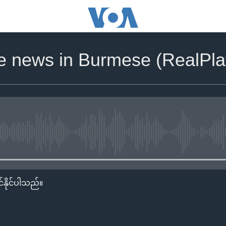
he news in Burmese (RealPl
No media source currently availa
်နိုင်ပါသည်။