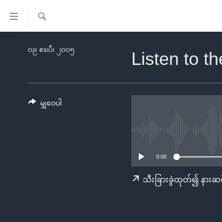
သုံး
ရ
ရှာဖွေ
လွယ်ကူ
မူလစာမျက်နှာ
၀၉ ဧၿပီ၊ ၂၀၀၅
ရ
Listen to t
စေ
မြန်မာ
လာ
သည့်
ဒ်
ကမ္ဘာ့သတင်းများ
Link
ဗွီဒီယို
နိုင်ငံတကာ
မျှဝေပါ
များ
သတင်းလွတ်လပ်ခွင့်
အမေရိကန်
ပင်မ
ရပ်ဝန်းတခု လမ်းတခု အလွန်
တရုတ်
အကြောင်းအရာ
အင်္ဂလိပ်စာလေ့လာမယ်
အစ္စရေး-ပါလက်စတိုင်း
သို့
0:00
အပတ်စဉ်ကဏ္ဍများ
အမေရိကန်သုံးအီဒီယံ
ကျော်
သီးခြားခွဲထုတ်၍ နားဆင
ကြည့်
ရေဒီယိုနှင့်ရုပ်သံ အချက်အလက်များ
မကြေးမုံရဲ့ အင်္ဂလိပ်စာ
ရေဒီယို
ရန်
ရေဒီယို/တီဗွီအစီအစဉ်
ရုပ်ရှင်ထဲက အင်္ဂလိပ်စာ
တီဗွီ
ပင်မ