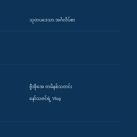
သုတပဒေသာ အင်္ဂလိပ်စာ
ဗွီအိုအေ တမိနစ်သတင်း
နော်သဇင်ရဲ့ Vlog