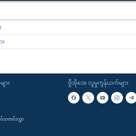
း
ား
ုများ
ဗွီအိုအေ လူမှုကွန်ယက်များ
းလ်သတင်းလွှာ