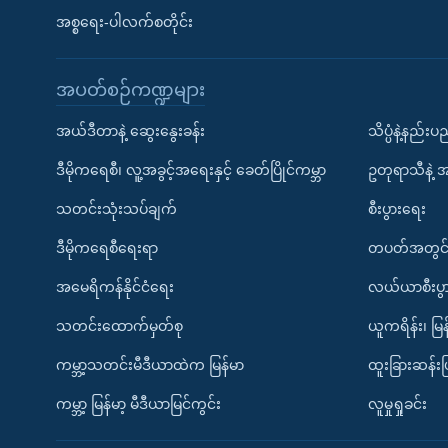
အစ္စရေး-ပါလက်စတိုင်း
အပတ်စဉ်ကဏ္ဍများ
အယ်ဒီတာနဲ့ ဆွေးနွေးခန်း
သိပ္ပံနဲ့နည်း
ဒီမိုကရေစီ၊ လူ့အခွင့်အရေးနှင့် ခေတ်ပြိုင်ကမ္ဘာ
ဥတုရာသီနဲ့ 
သတင်းသုံးသပ်ချက်
စီးပွားရေး
ဒီမိုကရေစီရေးရာ
တပတ်အတွင်
အမေရိကန်နိုင်ငံရေး
လယ်ယာစီးပွ
သတင်းထောက်မှတ်စု
ယူကရိန်း၊ မြန
ကမ္ဘာ့သတင်းမီဒီယာထဲက မြန်မာ
ထူးခြားဆန်း
ကမ္ဘာ့ မြန်မာ့ မီဒီယာမြင်ကွင်း
လူမှုရှုခင်း