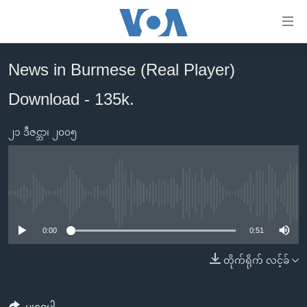
သုံး
ရ
လွယ်ကူ
News in Burmese (Real Player)
မူလစာမျက်နှာ
စေ
Download - 135k.
မြန်မာ
သည့်
ကမ္ဘာ့သတင်းများ
Link
၂၁ ဒီဇင္ဘာ၊ ၂၀၀၅
ဗွီဒီယို
နိုင်ငံတကာ
များ
သတင်းလွတ်လပ်ခွင့်
အမေရိကန်
ပင်မ
ရပ်ဝန်းတခု လမ်းတခု အလွန်
တရုတ်
အကြောင်းအရာ
No media source currently available
သို့
အင်္ဂလိပ်စာလေ့လာမယ်
အစ္စရေး-ပါလက်စတိုင်း
0:00
0:51
ကျော်
အပတ်စဉ်ကဏ္ဍများ
အမေရိကန်သုံးအီဒီယံ
ကြည့်
တိုက်ရိုက် လင့်ခ်
ရေဒီယိုနှင့်ရုပ်သံ အချက်အလက်များ
မကြေးမုံရဲ့ အင်္ဂလိပ်စာ
ရေဒီယို
ရန်
ပင်မ
ရေဒီယို/တီဗွီအစီအစဉ်
ရုပ်ရှင်ထဲက အင်္ဂလိပ်စာ
တီဗွီ