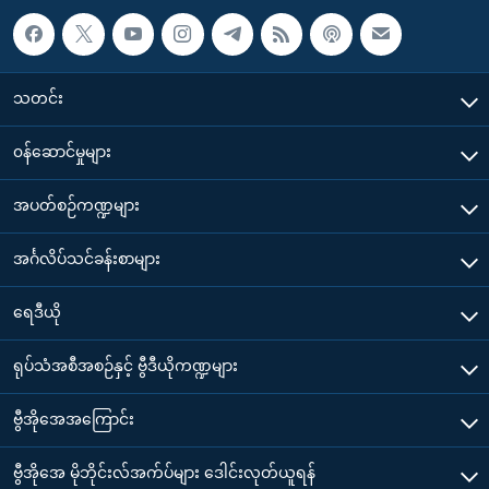
သတင်း
၀န်ဆောင်မှုများ
အပတ်စဉ်ကဏ္ဍများ
အင်္ဂလိပ်သင်ခန်းစာများ
ရေဒီယို
ရုပ်သံအစီအစဉ်နှင့် ဗွီဒီယိုကဏ္ဍများ
ဗွီအိုအေအကြောင်း
ဗွီအိုအေ မိုဘိုင်းလ်အက်ပ်များ ဒေါင်းလုတ်ယူရန်