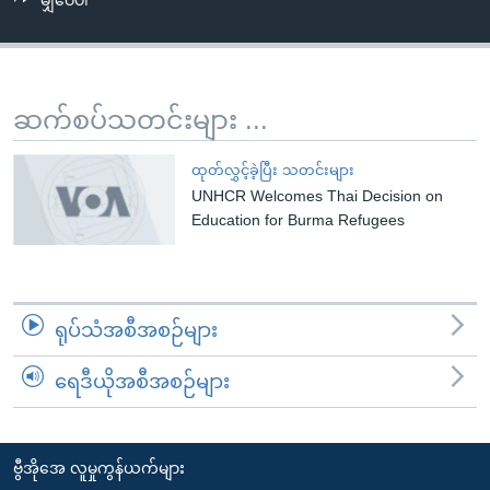
မျှဝေပါ
အ
သုတပဒေသာ အင်္ဂလိပ်စာ
ညွန်း
Learning English
စာမျက်နှာ
သို့
ဗွီအိုအေ လူမှုကွန်ယက်များ
ဆက်စပ်သတင်းများ ...
ကျော်
ကြည့်
ထုတ်လွှင့်ခဲ့ပြီး သတင်းများ
ရန်
UNHCR Welcomes Thai Decision on
ဘာသာစကားများ
ရှာဖွေ
Education for Burma Refugees
ရန်
နေရာ
သို့
ရုပ်သံအစီအစဉ်များ
ကျော်
ရန်
ရေဒီယိုအစီအစဉ်များ
ဗွီအိုအေ လူမှုကွန်ယက်များ